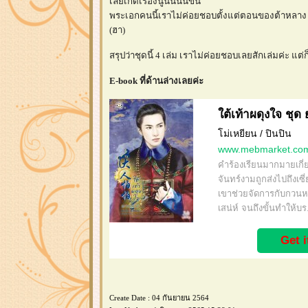
เลยเกิดเรื่องนู่นนี่นั่นขึ้น
พระเอกคนนี้เราไม่ค่อยชอบตั้งแต่ตอนของต้าหลาง มาเร
(ฮา)
สรุปว่าชุดนี้ 4 เล่ม เราไม่ค่อยชอบเลยสักเล่มค่ะ แต่
E-book ที่ด้านล่างเลยค่ะ
ต้เท้าผดุงใจ ชุด
ม่เหยียน / ปินปิน
www.mebmarket.co
คำร้องเรียนมากมายเกี่
จันทร์งามถูกส่งไปถึงเซี
เขาช่วยจัดการกับกวนหมิ
เสน่ห์ จนถึงขั้นทำให้บร.
Get 
Create Date : 04 กันยายน 2564