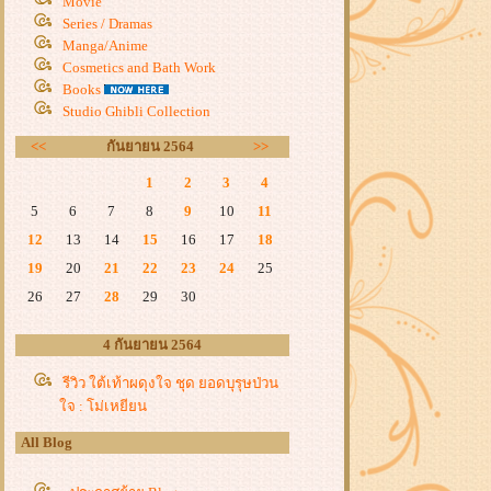
Movie
Series / Dramas
Manga/Anime
Cosmetics and Bath Work
Books
Studio Ghibli Collection
<<
กันยายน 2564
>>
1
2
3
4
5
6
7
8
9
10
11
12
13
14
15
16
17
18
19
20
21
22
23
24
25
26
27
28
29
30
4 กันยายน 2564
รีวิว ใต้เท้าผดุงใจ ชุด ยอดบุรุษป่วน
จ : โม่เหยียน
All Blog