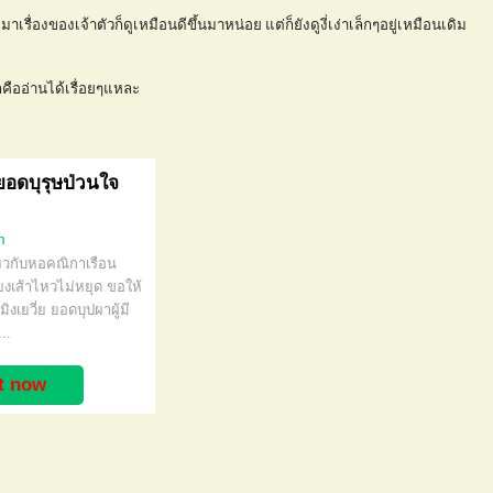
ื่องของเจ้าตัวก็ดูเหมือนดีขึ้นมาหน่อย แต่ก็ยังดูงี่เง่าเล็กๆอยู่เหมือนเดิม
ก็คืออ่านได้เรื่อยๆแหละ
 ยอดบุรุษป่วนใจ
m
ยวกับหอคณิกาเรือน
่ยงเส้าไหวไม่หยุด ขอให้
งเยวี่ย ยอดบุปผาผู้มี
..
it now