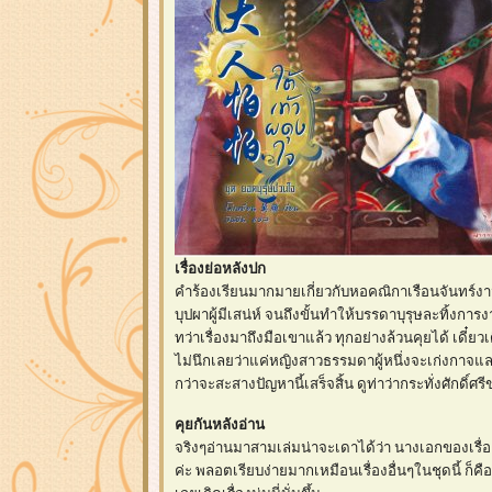
เรื่องย่อหลังปก
คำร้องเรียนมากมายเกี่ยวกับหอคณิกาเรือนจันทร์งาม
บุปผาผู้มีเสน่ห์ จนถึงขั้นทำให้บรรดาบุรุษละทิ้งก
ทว่าเรื่องมาถึงมือเขาแล้ว ทุกอย่างล้วนคุยได้ เดี๋ยวเด
ไม่นึกเลยว่าแค่หญิงสาวธรรมดาผู้หนึ่งจะเก่งกาจและเ
กว่าจะสะสางปัญหานี้เสร็จสิ้น ดูท่าว่ากระทั่งศักด
คุยกันหลังอ่าน
จริงๆอ่านมาสามเล่มน่าจะเดาได้ว่า นางเอกของเรื่อ
ค่ะ พลอตเรียบง่ายมากเหมือนเรื่องอื่นๆในชุดนี้ ก็