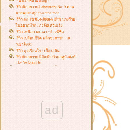
- ประกาศย้าย Blog -
รีวิวนิยายวาย Laboratory No. 9 ท่าน
นายพลขนฟู : SweetSalmon
รีวิว 豪门女配不想拥有爱情 นางร้า
ไม่อยากมีรัก : กงจื่อเหวินเจิง
รีวิว เหนือกาลเวลา : จ้าวชีซือ
รีวิว เปลี่ยนชีวิต พลิกชะตารัก : เส
ว่เย่าจิง01
รีวิว ดุจเรือนใจ : เอื้องอลิน
รีวิวนิยายวาย ลิขิตฟ้า ปักษาคู่บัลลังก์
: Lv Ye Qian He
รีวิว ท่านชายไร้ราคา : จี้ชิว
รีวิว โฉมงามแฝงกาย ปณิธานสาน
รัก, วาสนาพารัก, ศัตรูคู่ใจ : หยางกวง
ฉิงจื่อ
รีวิวนิยายวาย ฮัสกี้หน้าโง่กับอาจารย์
เหมียวขาวของเขา : โร่วเปาปู้ชือโร่ว
รีวิว ชายาแม่ทัพหยามไม่ได้ : ฉางโก
ad
วลั่วเยวี่ย -
รีวิว ยอดหญิงเซียนเครื่องหอม : อวี่
จิ่วฮวา