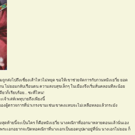
ถูกส่งไปถึงเซี่ยงเส้าไหวไม่หยุด ขอให้เขาช่วยจัดการกับกวนหมิงเยวี่ย ยอด
ารงาน ไม่ยอมกลับเรือนตน ความสงบสุขเล็กๆ ในเมืองจึงเริ่มสั่นคลอนทีละน้อ
ียวก็เรียบร้อย... ซะที่ไหน!
จ้าเล่ห์เพทุบายถึงเพียงนี้
ิ์ศรีของผู้ตรวจการที่น่าเกรงขามเช่นเขาคงแทบจะไม่เหลือหลอแล้วกระมัง
งสุดท้ายนี้จะเป็นใคร ก็คือหมิงเยวี่ย นางคณิกาที่ออกมาหลายตอนแล้วนั่นเอง
คือพระเอกอยากจะปิดหอคณิกาที่นางเอกเป็นยอดบุปผาอยู่ที่นั่น นางเอกไม่ยอม ก็