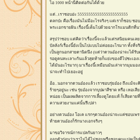
ไอ 1000 หน้านี่ติดต่อกันได้ด้ว
ต่...เราชอบอ่ะ 55555555555555555555555
ตลกป่ะ คือเรื่องมันไม่มีอะไรจริงๆ แต่เราก็ชอ
พระเอกขายฝัน เรื่องนี้เต็มไปด้วยฉากโรแมนติกที่นา
สรุปว่าชอบ แต่คิดว่าเรื่องนี้จะแล้วแต่รสนิยมคน
บัลลังก์เรื่องนี้ยังเป็นไปแบบไม่ค่อยอะไรมาก ทั้งที่จ
เป็นลูกนอกสายตานิดนึง (แต่ว่าตวนอ๋องน่าจะได้รับค
รอดูคนทะเลาะกันแล้วสุดท้ายก็แย่งของดีไปซะเองเหมือนกั
ได้มันอะไรมาก) มาเรื่องนี้เหมือนมันเล่าจากมุมมอง
น่าจะทำไปเยอะอยู่
อ้อ...นอกจากตวนอ๋องแล้ว เราชอบรุ่ยอ๋อง ถึงแม้จะค
ร้ายๆอยู่นะ เช่น รุ่ยอ๋องจากบุปผาสีชาด หรือ เหอเส
หน่อย เป็นผลผลิตจากการเลี้ยงดูโดยแท้ ก็เสียดายที่
ความสวยงามแค่นั้นรึเปล่า
อย่างตวนอ๋อง โอเค แรกๆตวนอ๋องน่าจะแค่ชอบเพรา
ท้ายตวนอ๋องก็รักนางเอกจริงๆ
มาขอวิจารณ์การแปลกันยาวๆ
ออกตัวก่อนว่าเราไม่ได้ไม่ชอบหรือชอบคนแปลเป็นพิ