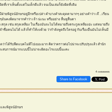
ี่เราเห็นตั้งแต่ในเด็กดีแล้ว จนเป็นเล่มก็ยังผิดที่เดิม
ีฝ่ายพิสูจน์อักษรอยู่อีกหรือเปล่า คำบางคำสะดุดตามากๆ อย่างคำว่า เจ๊ ...เรียน
มันคงผิดมาจากคำว่า เจ้า น่ะนะ หรืออย่าง ลื่นหูลื่นตา
สกุล เช่น สกุลเหลียง ในเรื่องมันจะไม่ได้หมายถึงตระกูลเหลียงอ่ะ แต่หมายถึง
อคนไม่ได้ แล้วก็ทำให้งงด้วย ว่ากำลังพูดถึงใครอยู่ กับเรื่องอื่นมันไม่เห็นมี
ว่าได้รับฟีดแบคไม่ดีไปเยอะมาก คิดว่าคราวต่อไปน่าจะปรับปรุงแล้ว สำนัก
มีประสบการณ์มากแบบนี้ไม่น่าจะผิดอะไรแบบนี้นะคะ
4 comments
Share to Facebook
ลและพิสูจน์อักษร