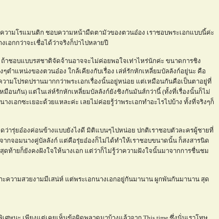
บ ชอบความโรแมนติก ชอบความหน้ามืดตามัวของตวนอ๋อง เราชอบพระเอกแบบนี้ค่ะ
งเอกกว่าจะเชื่อได้ว่าจริงก็ปาไปหลายปี
เลย ถ้าชอบแบบรสชาติจัดจ้านอาจจะไม่ค่อยพอใจเท่าไหร่นักค่ะ ขนาดการชิง
ริงๆตำแหน่งของตวนอ๋อง ใกล้เคียงกับเรื่อง เล่ห์รักหักเหลี่ยมบัลลังก์อยู่นะ คือ
วามโปรดปรานมากกว่าพระเอกเรื่องนั้นอยู่หน่อย แต่เหมือนกันคือเป็นตาอยู่ที่
น) แต่ในเล่ห์รักหักเหลี่ยมบัลลังก์ยังชิงกันมันส์กว่านี้ (ทั้งที่เรื่องนั้นก็ไม่
นางเอกซะเยอะด้วยแหละค่ะ เลยไม่ค่อยรู้ว่าพระเอกทำอะไรไปบ้าง ทั้งที่จริงๆก็
ิดว่ารุ่ยอ๋องค่อนข้างแบบยังไงดี มิติแบนๆไปหน่อย ปกติเราชอบตัวละครผู้ชายที่
ียจากจอมนางคู่บัลลังก์ แต่คือรุ่ยอ๋องก็ไม่ได้ทำให้เราชอบขนาดนั้น ก็สงสารนิด
สุดท้ายก็ยังคงฝังใจให้นางเอก แต่ว่าก็ไม่รู้ว่าความฝังใจนั้นมาจากการชื่นชม
ะความสวยงามมีเสน่ห์ แต่พระเอกนางเอกอยู่กันมานาน ผูกพันกันมานาน สุด
เศษนะ เพียงแต่เคยเห็นข้อผิดพลาดมาบ้างแล้วจาก This time ซึ่งนั่นเราโทษ