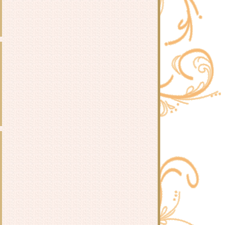
สาม : 南方荔枝 -
รีวิวนิยายวาย มหาวิทยาลัยซอมบี้ :
เหยียนเหลียงอวี่
รีวิวนิยายวาย ตกลงนายชอบฉันใช่
มั้ย : หลี่ว์เทียนอี้
รีวิวนิยายวาย นักอ่านกับพระเอกน่ะ
ต้องคู่กันอยู่แล้วนี่!? : TUI
รีวิวนิยายวาย วิธีการปราบผีที่ถูกต้อง
: Kuro Hyou
รีวิวนิยายวาย เลี้ยงลูกมังกรออนไลน์
: อวี๋จือสุ่ย 鱼之水
รีวิวนิยายวาย ยอดชายาเคียงหทัย :
Lu Ye Qian He
รีวิว จุดโคมรอท่านนับพันปี : Bai Lu
Wei Shuag
รีวิว หมิงเหยา องค์หญิงเก้า : หวนมี่
รีวิว นิลนาคินทร์ : อลินา
รีวิวนิยายวาย เทียนซือ คู่ป่วนผจญ
วิญญาณ ภาค 1 : ฝานลั่ว
รีวิว งานเลี้ยงแห่งวสันตกาล : ไป๋ลู่
เฉิงซวง
รีวิว ลิขิตรักข้ามปรภพ : หวนมี่