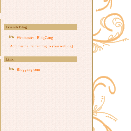
รีวิว สะใภ้แสนหวาน : เตี่ยนซิน
รีวิว My Little Happiness... ขอเรียก
เธอว่าความสุข : ตงเปินซีกู้
- รีวิว ฉันหายไปในวันหยุด Holiday :
อตสึ อิจิ -
Friends Blog
รีวิว แม่ทัพในกำมือ : หนิ่วหวางปู๋ไจ้
Webmaster - BlogGang
เจี่
รีวิว The Dagrolet's Rule : กัลฐิดา
[Add marina_rain's blog to your weblog]
รีวิว สุดรักแสนแค้น : เตี่ยนซิน
รีวิว แค้นสุดรัก : เตี่ยนซิน
Link
รีวิว ใยรักโยงใจ : เตี่ยนซิน
Bloggang.com
รีวิว วิหคตกมังกร : You Si Jie
รีวิว ชื่นกลิ่นนวล : ตู้โม่อวี่
- รีวิว อาร์ทิมิส ฟาวล์ เล่ม 1-3 : โอเว่น
คลเฟอร์ -
รีวิว เพอร์ซีย์ แจ็กสัน (Percy Jackson)
: Rick Riordan
รีวิว หัวโจก : เชียนซานฉาเค่อ
รีวิว ยอดหญิงเทพสมุนไพร : อวี่จิ่วฮ
วา
- รีวิว ทะลุมิติไปเป็นชาวสวนแม่ลูก