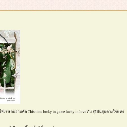
ี้ที่เราเคยอ่านคือ This time lucky in game lucky in love กับ สุริยันอุ่นดวงใจแห่ง