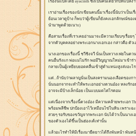
เรื่องนี้แปลโดย ayacinth ซึ่งเป็นคนเดียวกับที่แปลงา
เราอ่านเรื่องของนักเขียนคนนี้มาเรื่องนี้นับว่าเป็นเร
้อนเวลาดูบ้าง ก็พบว่าผู้เขียนก็ยังคงเอกลักษณ์ขอ
นำมาพูดด้วยเนาะ)
คือสามเรื่องที่เราเคยอ่านมาจะมีความเรียบๆเรื่อยๆ
จากตัวบุคคลอย่างพระเอกนางเอกเอง กล่าวคือ ตัวเอก
นางเอกของเรื่องนี้ ชวีชิงจวี นั่นเป็นหวางเฟยในตว
คนอื่นรังแก พ่อแม่ไม่รัก พอมีวิญญาณใหม่มาเข้าร
กลายเป็นผู้เหยียบยอดคลื่นเข้าสู่ตำแหน่งสูงส่งอะไ
ต่...ถ้านับว่าผลาญนั่นเป็นสงครามนองเลือดของการย
นั่นนอกจากจะทำให้พระเอกอย่างตวนอ๋อง หลงรักอย่า
อาจจะมีบ้างเล็กน้อย เป็นแบบมดไต่ไรตอม
ต่เนื่องจากเรื่องนี้ตวงอ๋อง มีความคล้ายพระเอก Thi
พร้อมพลีชีพ ปกป้องเอาไว้เหมือนไข่ในหิน เพราะฉะน
สวยๆ รอรับของขวัญจากพระเอก นับได้ว่าเป็นนางเอก
ของตัวเองได้ขึ้นเป็นฮ่องเต้เท่านั้น
ล้วอะไรทำให้มีเรื่องมายืดยาวได้ถึงพันหน้า พันหน้า