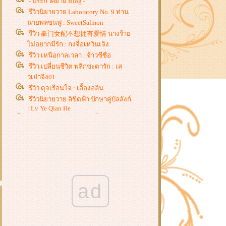
- ประกาศย้าย Blog -
รีวิวนิยายวาย Laboratory No. 9 ท่าน
นายพลขนฟู : SweetSalmon
รีวิว 豪门女配不想拥有爱情 นางร้า
ไม่อยากมีรัก : กงจื่อเหวินเจิง
รีวิว เหนือกาลเวลา : จ้าวชีซือ
รีวิว เปลี่ยนชีวิต พลิกชะตารัก : เส
ว่เย่าจิง01
รีวิว ดุจเรือนใจ : เอื้องอลิน
รีวิวนิยายวาย ลิขิตฟ้า ปักษาคู่บัลลังก์
: Lv Ye Qian He
รีวิว ท่านชายไร้ราคา : จี้ชิว
รีวิว โฉมงามแฝงกาย ปณิธานสาน
รัก, วาสนาพารัก, ศัตรูคู่ใจ : หยางกวง
ฉิงจื่อ
รีวิวนิยายวาย ฮัสกี้หน้าโง่กับอาจารย์
เหมียวขาวของเขา : โร่วเปาปู้ชือโร่ว
รีวิว ชายาแม่ทัพหยามไม่ได้ : ฉางโก
ad
วลั่วเยวี่ย -
รีวิว ยอดหญิงเซียนเครื่องหอม : อวี่
จิ่วฮวา