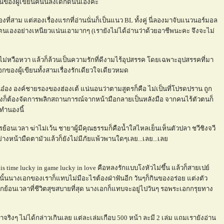
นของผู้เขียนคนนี้ลงเด็กดีนั่นเองค่ะ
ื่องที่สาม แต่สองเรื่องแรกที่อ่านนั่นก็เป็นแนว BL ทั้งคู่ นี่ลองมาจับแนวนอร์มอล
งตนเองอย่างเหนียวแน่นเอามากๆ (เรายังไม่ได้อ่านว่าด้วยอาชีพนะคะ จึงจะไม่
 ไม่หวือหวา แล้วก็ล้วนเป็นความรักที่ดีงามไร้อุปสรรค โดยเฉพาะอุปสรรคที่มา
ของผู้เขียนทั้งสามเรื่องรักเดียวใจเดียวหมด
นอ๋อง องค์ชายรองของฮ่องเต้ แน่นอนว่าตามสูตรก็คือ ไม่เป็นที่โปรดปราน ถูก
่างก็ต้องจัดการพลิกสถานการณ์จากหน้ามือกลายเป็นหลังมือ จากคนไร้ตัวตนก็
รทำนองนี้
้อนเวลา ฆ่าไม่เว้น ชายาผู้มีคุณธรรมก็คือน้ำใสไหลเย็นเห็นตัวปลา ชวีชิงจวี
งหน้ามืดตามัวแล้วก็ยังไม่มีภัยแพ้วพานใดๆเลย...เลย...เล
s time lucky in game lucky in love คือหลงรักแบบโงหัวไม่ขึ้น แล้วก็สายเปย์
ั้นนางเอกของเราก็แทบไม่มีอะไรต้องฝ่าฟันอีก วันๆก็กินของอร่อย แต่งตัว
ย้อนเวลาที่ชีวิตสุขสบายที่สุด นางเอกก็แทบจะอยู่ไปวันๆ รอพระเอกกรุยทาง
จริงๆ ไม่ได้กล่าวเกินเลย แต่ละเล่มเกือบ 500 หน้า ละมี 2 เล่ม แถมเรายังอ่าน