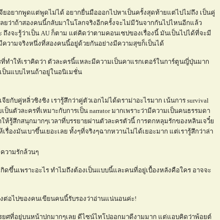
จียอยากพูดแต่พูดไม่ได้ อยากยื่นมือออกไปหาเป็นครั้งสุดท้ายแต่ไปไม่ถึง เป็นคู่
ู้เลยว่าถ้าสองคนนี้กลับมาในโลกจริงอีกครั้งจะไม่มีวันจากกันไปไหนอีกแล้ว
จะรู้ว่าเป็น AU ก็ตาม แต่คิดว่าตามคอนเซปของเรื่องนี้ มันเป็นไปได้ที่จะมี
ามจริงหนึ่งที่สองคนนี้อยู่ด้วยกันอย่างมีความสุขก็เป็นได้
ครที่ทำให้เราคิดว่า ตัวละครนี้แหละมีความเป็นคาแรกเตอร์ในการ์ตูนญี่ปุ่นมาก
าเป็นแบบไหนถ้าอยู่ในอนิเมชั่น
ยกับคู่หลิ่วชิงชิง เรารู้สึกว่าคู่ตัวเอกไม่ได้ดราม่าอะไรมาก เน้นการ survival
๋ยเป็นตัวละครที่เหมาะกับการเป็น narrator มากเพราะว่ามีความเป็นคนธรรมดา
น ทำให้รู้สึกสนุกมากๆเวลาที่บรรยายผ่านตัวละครตัวนี้ การตกหลุมรักของหลินเจวี๋
ื่องมันเบาขึ้นเยอะเลย ทั้งๆที่จริงๆฉากหวานไม่ได้เยอะมาก แต่เรารู้สึกว่าล่า
าะความรักล้วนๆ
วมันเกิดขึ้นเพราะอะไร ทำไมถึงต้องเป็นแบบนี้และคนที่อยู่เบื้องหลังคือใคร อาจจะ
องต่อไปของคนเขียนคนนี้รับรองว่าอ่านแน่นอนค่ะ!
รยศที่อยู่บนหน้าปกมากๆเลย ดีไซน์ไทโปออกมาดีงามมาก แต่แอบคิดว่าพ้อยต์