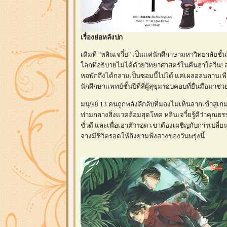
เรื่องย่อหลังปก
เดิมที "หลินเจวี๋ย" เป็นแค่นักศึกาษามหาวิทยาลัยชั
ลกที่อธิบายไม่ได้ด้วยวิทยาศาสตร์ในคืนฮาโลวีน! ส
หอพักถึงได้กลายเป็นซอมบี้ไปได้ แค่เผลอลนลานเพียง
นักศึกษาแพทย์ชั้นปีที่สี่ผู้สุขุมรอบคอบที่ยื่นมือมาช
มนุษย์ 13 คนถูกพลังลึกลับที่มองไม่เห็นลากเข้าสู่
ท่ามกลางสิ่งแวดล้อมสุดโหด หลินเจวี๋ยรู้ดีว่าคุณ
ชั่วดี และเพื่อเอาตัวรอด เขาต้องเผชิญกับการเปลี
จางมีชีวิตรอดให้ถึงยามฟ้งสางของวันพรุ่งนี้