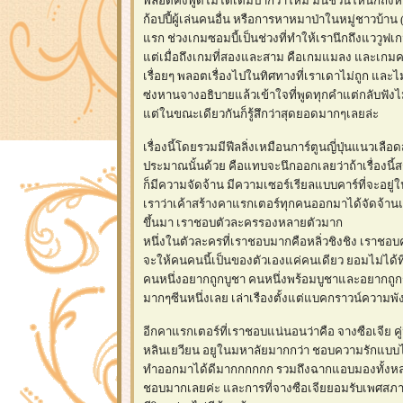
พลอตคงพูดไม่ได้เต็มปากว่าใหม่ มันชวนให้นึกถึงหลา
ก้อปปี้ผู้เล่นคนอื่น หรือการหาหมาป่าในหมู่ชาวบ้าน 
รก ช่วงเกมซอมบี้เป็นช่วงที่ทำให้เรานึกถึงแววูฟเ
ต่เมื่อถึงเกมที่สองและสาม คือเกมแมลง และเกมความ
เรื่อยๆ พลอตเรื่องไปในทิศทางที่เราเดาไม่ถูก และไม่
ซ่งหานจางอธิบายแล้วเข้าใจที่พูดทุกคำแต่กลับฟังไม่
ต่ในขณะเดียวกันก็รู้สึกว่าสุดยอดมากๆเลยล่ะ
เรื่องนี้โดยรวมมีฟีลลิ่งเหมือนการ์ตูนญี่ปุ่นแนวเลือด
ประมาณนั้นด้วย คือแทบจะนึกออกเลยว่าถ้าเรื่องน
ก็มีความจัดจ้าน มีความเซอร์เรียลแบบคาร์ที่จะอยู่
เราว่าเค้าสร้างคาแรกเตอร์ทุกคนออกมาได้จัดจ้านแ
ขึ้นมา เราชอบตัวละครรองหลายตัวมาก
หนึ่งในตัวละครที่เราชอบมากคือหลิ่วชิงชิง เราชอบค
จะให้คนคนนี้เป็นของตัวเองแค่คนเดียว ยอมไม่ได้ที่จ
คนหนึ่งอยากถูกบูชา คนหนึ่งพร้อมบูชาและอยากถูกร
มากๆซีนหนึ่งเลย เล่าเรืองตั้งแต่แบคกราวน์ควา
อีกคาแรกเตอร์ที่เราชอบแน่นอนว่าคือ จางซือเจีย คู่
หลินเยวียน อยูในมหาลัยมากกว่า ชอบความรักแบบไม่
ทำออกมาได้ดีมากกกกกก รวมถึงฉากแอบมองทั้งหลาย แบ
ชอบมากเลยค่ะ และการที่จางซือเจียยอมรับเพศสภาพข