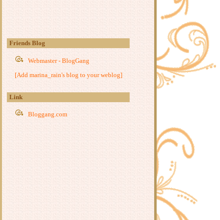
รีวิว My Little Happiness... ขอเรียก
เธอว่าความสุข : ตงเปินซีกู้
- รีวิว ฉันหายไปในวันหยุด Holiday :
อตสึ อิจิ -
Friends Blog
รีวิว แม่ทัพในกำมือ : หนิ่วหวางปู๋ไจ้
Webmaster - BlogGang
เจี่
รีวิว The Dagrolet's Rule : กัลฐิดา
[Add marina_rain's blog to your weblog]
รีวิว สุดรักแสนแค้น : เตี่ยนซิน
รีวิว แค้นสุดรัก : เตี่ยนซิน
Link
รีวิว ใยรักโยงใจ : เตี่ยนซิน
Bloggang.com
รีวิว วิหคตกมังกร : You Si Jie
รีวิว ชื่นกลิ่นนวล : ตู้โม่อวี่
- รีวิว อาร์ทิมิส ฟาวล์ เล่ม 1-3 : โอเว่น
คลเฟอร์ -
รีวิว เพอร์ซีย์ แจ็กสัน (Percy Jackson)
: Rick Riordan
รีวิว หัวโจก : เชียนซานฉาเค่อ
รีวิว ยอดหญิงเทพสมุนไพร : อวี่จิ่วฮ
วา
- รีวิว ทะลุมิติไปเป็นชาวสวนแม่ลูก
สาม : 南方荔枝 -