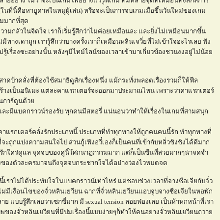
ยอย่าง ไม่ว่าจะเป็นเกมไพ่อย่างแววูฟเกม ที่มีหลายจุดที่เหมือนทั้งสกิลการ
(ในที่นี้คือหายูดาสในหมู่ผู้เล่น) หรือจะเป็นการจบเกมเมื่อขึ้นวันใหม่ของเกม
กมมากที่สุด
กลัวในจิตใจ เราก็เริ่มรู้สึกว่าไม่ค่อยเหมือนละ และยิ่งไม่เหมือนมากขึ้น
มีทางเดาถูก เรารู้สึกว่าบางครั้งเราก็เหมือนหลินเจวี๋ยที่ไม่เข้าใจอะไรเลย ฟัง
รู้เรื่องซะอย่างนั้น หลังๆมีไทม์ไลน์ของเวลาเข้ามาเกี่ยวข้องชวนงงอยู่ไม่น้อ
สาดบ้าคลั่งที่ต้องใช้สมาธิดูสักเรื่องหนึ่ง แม้กระทั่งพลอตเรื่องรวมก็ให้ฟีล
ี้สร้างเป็นอนิเมะ แต่ละคาแรกเตอร์จะออกมาประมาณไหน เพราะว่าคาแรกเตอร์
ในการ์ตูนด้ว
ละมีแบคกราวน์รองรับ ทุกคนมีสตอรี่ แน่นอนว่าทำให้เรื่องในเกมที่สามสนุก
าแรกเตอร์คลั่งรักประเภทนี้ ประเภทที่ทำทุกทางให้ถูกคนคนนี้รัก ทำทุกทางที่
ะถูกแบ่งความสนใจไป ส่วนกู้เฟิงอวี๋เองก็เป็นคนที่เข้ากับหลิ่วชิงชิงได้ดีมาก
ักใคร่ดูแล จุดจบของคู่นี้โศกนาฏกรรมมาก แต่ก็เป็นซีนที่สวยมากๆน่าจดจำ
มพังของตัวละครมาจนถึงจุดจบกระชากใจได้อย่างว่องไวหมดจด
นี้เราไม่ได้ประทับใจในแบคกราวน์เท่าไหร่ แต่ชอบช่วงเวลาที่จางซือเจียกับจั่ว
มีเงื่อนไขของจั่วหลินเยวียน ฉากที่จั่วหลินเยวียนแอบจูบจางซือเจียในหอพัก
บรู้สึกเลยว่าเซกซี่มาก มี sexual tension ลอยฟ่องเลย เป็นห้าหกหน้าที่เรา
องจั่วหลินเยวียนที่มีปมเรื่องนี้แบบง่ายๆก็ทำให้คนอย่างจั่วหลินเยวียนถวา