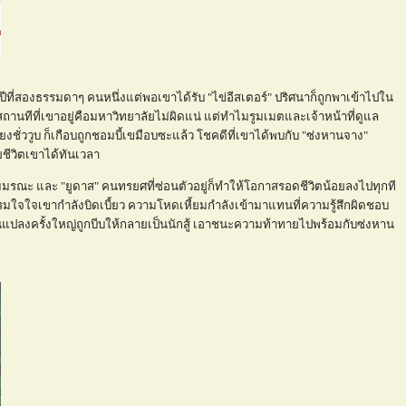
้นปีที่สองธรรมดาๆ คนหนึ่งแต่พอเขาได้รับ "ไข่อีสเตอร์" ปริศนาก็ถูกพาเข้าไปใน
ถานทีที่เขาอยู่คือมหาวิทยาลัยไม่ผิดแน่ แต่ทำไมรูมเมตและเจ้าหน้าที่ดูแล
ชั่ววูบ ก็เกือบถูกชอมบี้เขมือบซะแล้ว โชคดีที่เขาได้พบกับ "ซ่งหานจาง"
่วยชีวิตเขาได้ทันเวลา
เกมมรณะ และ "ยูดาส" คนทรยศที่ซ่อนตัวอยู่ก็ทำให้โอกาสรอดชีวิตน้อยลงไปทุกที
ธรรมใจใจเขากำลังบิดเบี้ยว ความโหดเหี้ยมกำลังเข้ามาแทนที่ความรู้สึกผิดชอบ
่ยนแปลงครั้งใหญ่ถูกบีบให้กลายเป็นนักสู้ เอาชนะความท้าทายไปพร้อมกับซ่งหาน