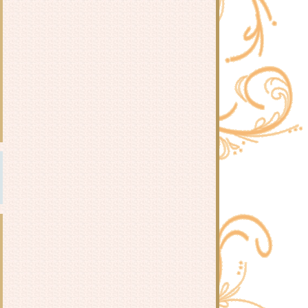
รีวิวนิยายวาย มหาวิทยาลัยซอมบี้ :
เหยียนเหลียงอวี่
รีวิวนิยายวาย ตกลงนายชอบฉันใช่
มั้ย : หลี่ว์เทียนอี้
รีวิวนิยายวาย นักอ่านกับพระเอกน่ะ
ต้องคู่กันอยู่แล้วนี่!? : TUI
รีวิวนิยายวาย วิธีการปราบผีที่ถูกต้อง
: Kuro Hyou
รีวิวนิยายวาย เลี้ยงลูกมังกรออนไลน์
: อวี๋จือสุ่ย 鱼之水
รีวิวนิยายวาย ยอดชายาเคียงหทัย :
Lu Ye Qian He
รีวิว จุดโคมรอท่านนับพันปี : Bai Lu
Wei Shuag
รีวิว หมิงเหยา องค์หญิงเก้า : หวนมี่
รีวิว นิลนาคินทร์ : อลินา
รีวิวนิยายวาย เทียนซือ คู่ป่วนผจญ
วิญญาณ ภาค 1 : ฝานลั่ว
รีวิว งานเลี้ยงแห่งวสันตกาล : ไป๋ลู่
เฉิงซวง
รีวิว ลิขิตรักข้ามปรภพ : หวนมี่