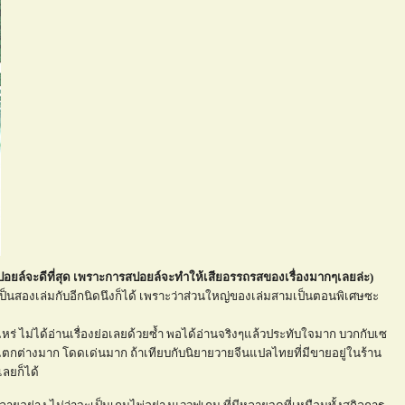
สปอยล์จะดีที่สุด เพราะการสปอยล์จะทำให้เสียอรรถรสของเรื่องมากๆเลยล่ะ)
ว่าเป็นสองเล่มกับอีกนิดนึงก็ได้ เพราะว่าส่วนใหญ่ของเล่มสามเป็นตอนพิเศษซะ
่าไหร่ ไม่ได้อ่านเรื่องย่อเลยด้วยซ้ำ พอได้อ่านจริงๆแล้วประทับใจมาก บวกกับเซ
องที่แตกต่างมาก โดดเด่นมาก ถ้าเทียบกับนิยายวายจีนแปลไทยที่มีขายอยู่ในร้าน
เลยก็ได้