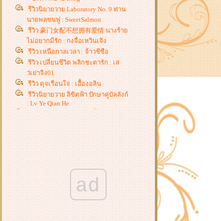
รีวิวนิยายวาย Laboratory No. 9 ท่าน
นายพลขนฟู : SweetSalmon
รีวิว 豪门女配不想拥有爱情 นางร้า
ไม่อยากมีรัก : กงจื่อเหวินเจิง
รีวิว เหนือกาลเวลา : จ้าวชีซือ
รีวิว เปลี่ยนชีวิต พลิกชะตารัก : เส
ว่เย่าจิง01
รีวิว ดุจเรือนใจ : เอื้องอลิน
รีวิวนิยายวาย ลิขิตฟ้า ปักษาคู่บัลลังก์
: Lv Ye Qian He
รีวิว ท่านชายไร้ราคา : จี้ชิว
รีวิว โฉมงามแฝงกาย ปณิธานสาน
รัก, วาสนาพารัก, ศัตรูคู่ใจ : หยางกวง
ฉิงจื่อ
รีวิวนิยายวาย ฮัสกี้หน้าโง่กับอาจารย์
เหมียวขาวของเขา : โร่วเปาปู้ชือโร่ว
รีวิว ชายาแม่ทัพหยามไม่ได้ : ฉางโก
ad
วลั่วเยวี่ย -
รีวิว ยอดหญิงเซียนเครื่องหอม : อวี่
จิ่วฮวา
รีวิว สะใภ้แสนหวาน : เตี่ยนซิน