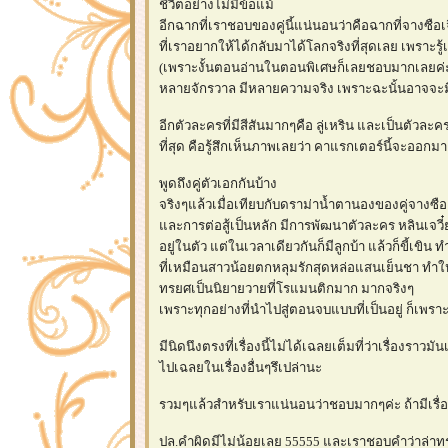
ชีวิตอย่างไม่มีข้อแม้
อีกฉากที่เราชอบของคู่นี้แน่นอนว่าคือฉากที่จางซือเ
ที่เราอยากให้ได้กลับมาได้โลกจริงที่สุดเลย เพราะร
(เพราะงั้นตอนอ่านในตอนพิเศษก็เลยชอบมากเลยค่ะ ถึง
หลายจักรวาล มีหลายความจริง เพราะฉะนั้นอาจจะมีคว
อีกตัวละครที่มีสีสันมากๆคือ ลู่เหริน และเป็นตัวละ
ที่สุด คือรู้สึกเห็นภาพเลยว่า คาแรกเตอร์นี้จะออกม
พูดถึงคู่ตัวเอกกันบ้าง
จริงๆแล้วเมื่อเทียบกับดราม่าน้ำตานองของคู่จางซือเจี
ละการต่อสู้เป็นหลัก มีการพัฒนาตัวละคร หลินเจวี
อยู่ในตัว แต่ในเวลาเดียวกันก็มีลูกบ้า แล้วก็ขี้เขิ
ที่เหมือนสาวน้อยตกหลุมรักสุดหล่อแสนเย็นชา ทำให้เร
ทรยศเป็นนิยายวายที่โรแมนติกมาก มากจริงๆ
เพราะทุกอย่างที่นำไปสู่ตอนจบแบบที่เป็นอยู่ ก็เพร
มีนิดนึงตรงที่เรื่องนี้ไม่ได้เฉลยเต็มที่ว่าเรื่องรา
ไปเฉลยในเรื่องอื่นๆรึเปล่านะ
รวมๆแล้วสำหรับเราแน่นอนว่าชอบมากๆค่ะ ถ้ามีเรื่
ปล.คำผิดมีไม่น้อยเลย 55555 และเราชอบคำว่าล่าท