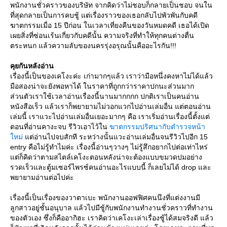
พนักงานชั่วคราวของบริษัท จากคิดว่าไม่ชอบก็กลายเป็นชอบ จนใน
ที่สุดกลายเป็นการคบชู้ แต่เรื่องราวของเธอกลับไปพัวพันกับคดี
ฆาตกรรมเมื่อ 15 ปีก่อน ในเวลาเที่ยงคืนของวันหมดคดี เธอได้เปิด
เผยสิ่งที่ซ่อนเร้นเกี่ยวกับคดีนั้น ความจริงที่ทำให้ทุกคนต่างตื่น
ตระหนก แล้วความลับของนครรุ่งอรุณนั้นคืออะไรกัน!!!
คุยกันหลังอ่าน
เรื่องนี้เป็นของเคโงะค่ะ เก่ามากๆแล้ว เราว่ามือหนึ่งคงหาไม่ได้แล้ว
มือสองน่าจะยังพอหาได้ ในราคาที่ถูกกว่าราคาปกนะส่วนมาก
ส่วนตัวเราใช้เวลาอ่านเรื่องนี้นานมากกกก ปกติเราเป็นคนอ่าน
หนังสือเร็ว แล้วเราก็พยายามไม่วอกแวกไปอ่านเล่มอื่น แต่ตอนอ่าน
เล่มนี้ เราแวะไปอ่านเล่มอื่นเยอะมากๆ คือ เราเริ่มอ่านเรื่องนี้ตั้งแต่
ตอนที่อ่านคางะจบ รีวิวเอาไว้ใน
ฆาตกรรมปริศนากับตำรวจหน้า
หม่
ต่อ่านไปจบสักที ระหว่างนั้นแวะอ่านเล่มอื่นจนรีวิวไปอีก 15
entry คือไม่รู้ทำไมค่ะ เรื่องนี้อ่านๆวางๆ ไม่รู้สึกอยากไปต่อเท่าไหร่
ต่ก็คิดว่าตามสไตล์เคโงะตอนหลังน่าจะต้องแบบขมวดปมอย่าง
รวดเร็วและตู้มเซอร์ไพรซ์คนอ่านอะไรแบบนี้ ก็เลยไม่ได้ drop และ
พยายามอ่านต่อไปค่ะ
เรื่องนี้เป็นเรื่องของวาตาเบะ พนักงานออฟฟิศคนนึงที่แต่งงานมี
ลูกสาวอยู่ชั้นอนุบาล แล้วไปมีชู้กับพนักงานทำงานชั่วคราวที่ทำงาน
ของตัวเอง ซึ่งก็คืออากิฮะ เราคิดว่าเคโงะเล่าเรื่องชู้ได้สมจริงดี แล้ว