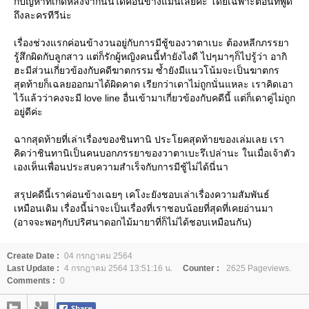
ก็ปัญหาที่เกิดหลังจากนั้นได้ค่อนข้างแม่นเลยค่ะ โดยเฉพาะตอนที่พูด
ถึงละครทีวีน่ะ
เรื่องช่วงแรกค่อนข้างวนอยู่กับการมีชู้ของวาตาเบะ ต้องหลีกภรรยา
รู้สึกผิดกับลูกสาว แต่ก็รักผู้หญิงคนนี้ทำยังไงดี ไปๆมาๆก็ไปรู้ว่า อากิ
ฮะมีส่วนเกี่ยวข้องกับคดีฆาตกรรม ซ้ำยังมีแนวโน้มจะเป็นฆาตกร
สุดท้ายก็เฉลยออกมาได้ผิดคาด เรียกว่าเดาไม่ถูกนั่นแหละ เราคิดเอา
ไว้แล้วว่าคงจะมี love line อื่นเข้ามาเกี่ยวข้องกับคดีนี้ แต่ก็เดาคู่ไม่ถูก
อยู่ดีค่ะ
ฉากสุดท้ายที่เล่าเรื่องของชินทานิ ประโยคสุดท้ายของเล่มเลย เรา
คิดว่าชินทานิเป็นคนบอกภรรยาของวาตาเบะรึเปล่านะ ในเมื่อเจ้าตัว
เองเห็นเพื่อนประสบความสำเร็จกับการมีชู้ไม่ได้นี่นา
สรุปคดีนี้เราค่อนข้างเฉยๆ เคโงะยังชอบเล่าเรื่องความสัมพันธ์
เหมือนเดิม เรื่องนี้น่าจะเป็นเรื่องที่เราชอบน้อยที่สุดที่เคยอ่านมา
(อาจจะพอๆกับปริศนาดอกไม้มายาที่ก็ไม่ได้ชอบเหมือนกัน)
Create Date :
04 กรกฎาคม 2564
Last Update :
4 กรกฎาคม 2564 13:51:16 น.
Counter :
2625 Pageviews.
Comments :
0