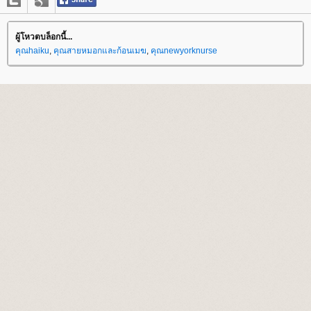
ผู้โหวตบล็อกนี้...
คุณhaiku
,
คุณสายหมอกและก้อนเมฆ
,
คุณnewyorknurse