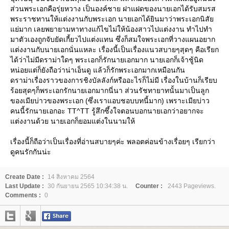
ส่วนพระเอกคือรุ่ยหวาง เป็นองค์ชาย ฝาแฝดของนายเอกได้รับสมรส
พระราชทานให้แต่งงานกับพระเอก นายเอกได้ยินมาว่าพระเอกนิสั
่มาก เลยพยายามหาทางแก้ไขไม่ให้น้องสาวไปแต่งงาน ทำไปทำ
มาตัวเองถูกจับยัดเกี้ยวไปแต่งแทน ซึ่งก็สมใจพระเอกที่วางแผนอยาก
ต่งงานกับนายเอกนั่นแหละ เรื่องนี้เป็นเรื่องแนวสบายๆสุดๆ คือเรียก
ได้ว่าไม่มีดราม่าใดๆ พระเอกก็รักนายเอกมาก นายเอกก็เจ้าชู้นิด
หน่อยแต่ก็ยังถือว่าน่าเอ็นดู แล้วก็รักพระเอกมากเหมือนกัน
ดราม่าเรื่องราวของการชิงบัลลังก์หรืออะไรก็ไม่มี เรื่องในบ้านก็เรียบ
ร้อยสุดๆก็พระเอกรักนายเอกมากนี่นา ส่วนรัชทายาทนั้นมาเป็นลูก
ของเมียบ่าวของพระเอก (ซึ่งเราแอบชอบบทนี้มาก) เพราะเมียบ่าว
คนนี้รักนายเอกอะ TT^TT รู้สึกซึ้งใจตอนบอกนายเอกว่าอยากจะ
ต่งงานด้วย นายเอกก็ยอมแต่งในนามให้
เรื่องนี้ก็ถือว่าเป็นเรื่องที่อ่านสบายๆค่ะ พลอตค่อนข้างเรื่อยๆ เรียกว่า
ดูคนรักกันน่ะ
Create Date :
14 สิงหาคม 2564
Last Update :
30 กันยายน 2565 10:34:38 น.
Counter :
2443 Pageviews.
Comments :
0