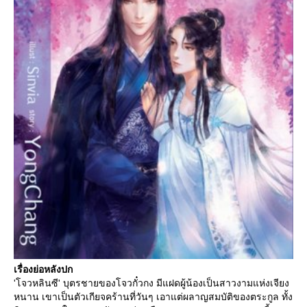
เรื่องย่อหลังปก
'โจวหลินซี' บุตรชายของโจวกั๋วกง มีแฝดผู้น้องเป็นสาวงามแห่งเจียง
หนาน เขาเป็นตัวเกียจคร้านที่วันๆ เอาแต่ผลาญสมบัติของตระกูล ทั้ง