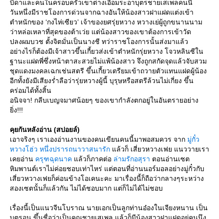
บิดาและคนในครอบครัวเขาต่างเอือมระอาบุตรชายเสเพลคนนี้
วันหนึ่งมีราชโองการด่วนจากฉางอันให้น้องสาวฝาแฝดแต่งเข้า
ตำหนักของ ‘กงไห่เซียว’ เจ้าของยศรุ่ยหวาง หวางเย่ผู้ถูกขนานนาม
ว่าหล่อเหลาที่สุดของต้าเว่ย แต่น้องสาวของเขาต้องการเข้าวัด
ปลงผมบวช ตั้งจิตมั่นเป็นนางชี ทว่าราชโองการนั้นส่งมาแล้ว
อย่างไรก็ต้องมีเจ้าสาวขึ้นเกี้ยวส่งเข้าตำหนักรุ่ยหวาง โจวหลินซีใน
ฐานะแฝดพี่ซึ่งหน้าตาสะสวยไม่แพ้น้องสาว จึงถูกสกัดจุดแล้วจับสวม
ชุดแดงมงคลเฉกเช่นสตรี ขึ้นเกี้ยวเตรียมเข้าถวายตัวแทนแฝดผู้น้อง
อีกทั้งยังมีเสียงร่ำลือว่ารุ่ยหวางผู้นี้ บุรุษหรือสตรีล้วนไม่เกี่ยง ขึ้น
คร่อมได้ทั้งสิ้น
อนิจจา! กลีบเบญจมาศน้อยๆ ของเขากำลังตกอยู่ในอันตรายอย่าง
ิ่ง!!!
คุยกันหลังอ่าน (สปอยล์)
เอาจริงๆ เราเองอ่านงานของคนเขียนคนนี้มาพอสมควร จาก
มู่กั๋ว
หวางโฮ่ว หนึ่งปรารถนาวาสนารัก
ล้วก็ เสี่ยวหวางเฟย แนววายเรา
เคยอ่าน
ครุฑฉุดนาค
ล้วก็ภาคต่อ
ล่ามรักอสุรา
ตอนอ่านเซต
หิมพานต์เราไม่ค่อยชอบเท่าไหร่ แต่ตอนที่อ่านนอร์มอลอย่างมู่กั๋วกับ
เสี่ยวหวางเฟยก็ค่อนข้างโอเคนะคะ มาเรื่องนี้ก็ถือว่ากลางๆระหว่าง
สองเซตนั้นก็แล้วกัน ไม่ได้ชอบมาก แต่ก็ไม่ได้ไม่ชอบ
เรื่องนี้เป็นแนวจีนโบราณ นายเอกเป็นลูกท่านอ๋องในเจียงหนาน เป็น
บุตรอนุ ขึ้นชื่อว่าเป็นคุณชายเสเพล แล้วก็มีน้องสาวฝาแฝดอยู่คนนึง