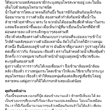
ต้หุบเขาบนหลังของเขามีกระบุงสมุนไพรสะพายอยู่ เเละในนั้น
เต็มไปด้วยสมุนไพรนานาชนิด
น้ำในลำธารใสสะอาดจนถึงก้นบึ้ง ริมธารมีก้อนหินก้อนเล็กก้อน
น้อยมากมาย กวางตัวเมีย สองสามตัวกำลังก้มหน้าดื่มน้ำใน
ลำธารด้วยท่าทีระเเวดระวัง พวกมันได้ยอนเสียงฝีเท้าดังมาในกระ
เเสลมจึงเงยหน้าขึ้นมอง เมื่อเห็นว่าผู้ที่มาเยื่อนเป็นใครที่มีท่าที่
ผ่อนคลายลง เเล้วกระดิกหูเบาๆสองสามที
เจียวลั่วส่งเสียงครางต่ำเลียนเเบบกวางก่อนที่จะย่องเบาๆเข้าไป
กล้ด้านหลังของกวางตัวเมียเหล่านั้น ถัดไปไม่ไกลก็มีกวางหนุ่ม
ตัวหนึ่ง ยืนนิ่งสงบอยู่ข้างลำธาร มันมีเขาที่ดูงามสง่า รูปร่างสูงโค้ง
คดเคี้ยวราวกับ ก้อนเมฆ เจียงลั่ว ครางในลำคอด้วยน้ำเสียงทุ้มต่ำ
อีกครั้ง กวางหนุ่มขานรับเท้าหน้าย่ำอยู่บนทุ่งหญ้าเขียวขจีเเละ
ตะกุยดินสองสามที
ฝูงกวางมีอาการราวกับได้เจอเพื่อนเก่า จึงเข้ามาล้อมหน้าล้อม
หลัง เจียงลั่ว กวางหนุ่มกระโดดเข้ามาใกล้เเละใช้เขาเกี่ยวกระบุง
สมุนไพรของ เจียงลั่ว ทำให้หมอหนุ่มต้องส่งเสียงขู่เพื่อขับไล่อยู่
หลายหน เเต่ฝูงกวางก็มิได้เกรงกลัวเลยเเม้เเต่น้อ
คุยกันหลังอ่าน
เรื่องนี้ของสนพ.เบเกอรี่บุ๊ค ค่อนข้างนานแล้ว ห้าหกปีเห็นจะได้ คง
เป็นช่วงแรกๆที่เบเกอรี่เริ่มมาจับงานแปลเลยมั้ยนะ ไม่แน่ใจเหมือน
กัน เราก็มีเรื่องนี้มานานมากๆแล้วเหมือนกันจนจำไม่ได้แล้ว เพิ่งจะ