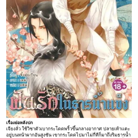
เรื่องย่อหลังปก
เจียงลั่ว ใช้วิชาตัวเบากระโดดพริ้วขึ้นกลางอากาศ ปลายเท้าเเตะ
อยู่บนหน้าผากอันสูงชัน เขากระโดดไปมาไม่กี่ทีก็มาถึงริมธารน้ำ