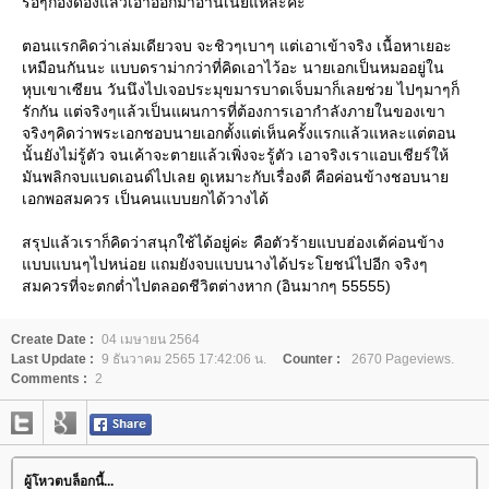
รื้อๆกองดองแล้วเอาออกมาอ่านเนี่ยแหละค่ะ
ตอนแรกคิดว่าเล่มเดียวจบ จะชิวๆเบาๆ แต่เอาเข้าจริง เนื้อหาเยอะ
เหมือนกันนะ แบบดราม่ากว่าที่คิดเอาไว้อะ นายเอกเป็นหมออยู่ใน
หุบเขาเซียน วันนึงไปเจอประมุขมารบาดเจ็บมาก็เลยช่วย ไปๆมาๆก็
รักกัน แต่จริงๆแล้วเป็นแผนการที่ต้องการเอากำลังภายในของเขา
จริงๆคิดว่าพระเอกชอบนายเอกตั้งแต่เห็นครั้งแรกแล้วแหละแต่ตอน
นั้นยังไม่รู้ตัว จนเค้าจะตายแล้วเพิ่งจะรู้ตัว เอาจริงเราแอบเชียร์ให้
มันพลิกจบแบดเอนด์ไปเลย ดูเหมาะกับเรื่องดี คือค่อนข้างชอบนา
เอกพอสมควร เป็นคนแบบยกได้วางได้
สรุปแล้วเราก็คิดว่าสนุกใช้ได้อยู่ค่ะ คือตัวร้ายแบบฮ่องเต้ค่อนข้าง
บบแบนๆไปหน่อย แถมยังจบแบบนางได้ประโยชน์ไปอีก จริงๆ
สมควรที่จะตกต่ำไปตลอดชีวิตต่างหาก (อินมากๆ 55555)
Create Date :
04 เมษายน 2564
Last Update :
9 ธันวาคม 2565 17:42:06 น.
Counter :
2670 Pageviews.
Comments :
2
ผู้โหวตบล็อกนี้...