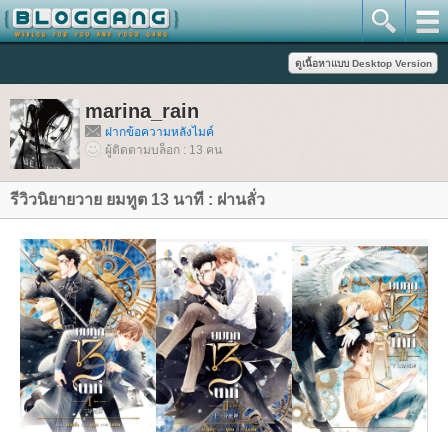
marina_rain
ฝากข้อความหลังไมค์
ผู้ติดตามบล็อก : 13 คน
รีวิวนิยายวาย ยมทูต 13 นาที : ฝานลั่ว