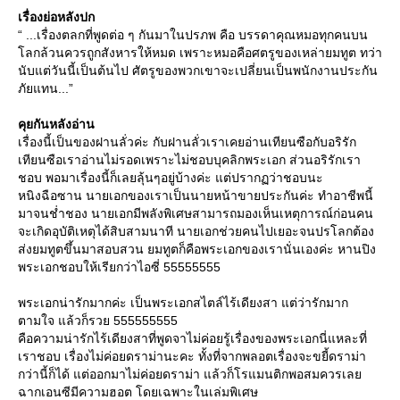
เรื่องย่อหลังปก
“ ...เรื่องตลกที่พูดต่อ ๆ กันมาในปรภพ คือ บรรดาคุณหมอทุกคนบน
ลกล้วนควรถูกสังหารให้หมด เพราะหมอคือศตรูของเหล่ายมทูต ทว่า
นับแต่วันนี้เป็นต้นไป ศัตรูของพวกเขาจะเปลี่ยนเป็นพนักงานประกัน
ภัยแทน...”
คุยกันหลังอ่าน
เรื่องนี้เป็นของฝานลั่วค่ะ กับฝานลั่วเราเคยอ่านเทียนซือกับอริรัก
เทียนซือเราอ่านไม่รอดเพราะไม่ชอบบุคลิกพระเอก ส่วนอริรักเรา
ชอบ พอมาเรื่องนี้ก็เลยลุ้นๆอยู่บ้างค่ะ แต่ปรากฏว่าชอบนะ
หนิงฉือซาน นายเอกของเราเป็นนายหน้าขายประกันค่ะ ทำอาชีพนี้
มาจนช่ำชอง นายเอกมีพลังพิเศษสามารถมองเห็นเหตุการณ์ก่อนคน
จะเกิดอุบัติเหตุได้สิบสามนาที นายเอกช่วยคนไปเยอะจนปรโลกต้อง
ส่งยมทูตขึ้นมาสอบสวน ยมทูตก็คือพระเอกของเรานั่นเองค่ะ หานปิง
พระเอกชอบให้เรียกว่าไอซี่ 55555555
พระเอกน่ารักมากค่ะ เป็นพระเอกสไตล์ไร้เดียงสา แต่ว่ารักมาก
ตามใจ แล้วก็รวย 555555555
คือความน่ารักไร้เดียงสาที่พูดจาไม่ค่อยรู้เรื่องของพระเอกนี่แหละที่
เราชอบ เรื่องไม่ค่อยดราม่านะคะ ทั้งที่จากพลอตเรื่องจะขยี้ดราม่า
กว่านี้ก็ได้ แต่ออกมาไม่ค่อยดราม่า แล้วก็โรแมนติกพอสมควรเล
ฉากเอนซีมีความฮอต โดยเฉพาะในเล่มพิเศษ