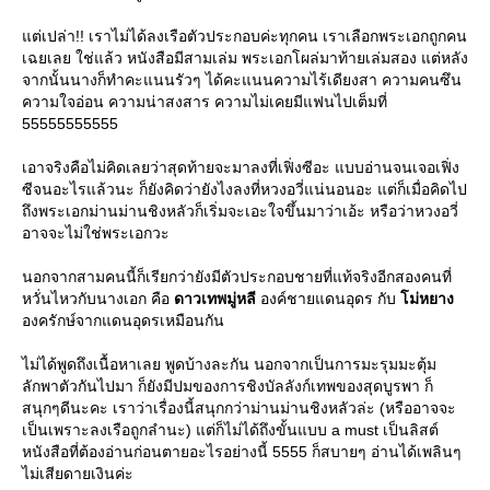
ต่เปล่า!! เราไม่ได้ลงเรือตัวประกอบค่ะทุกคน เราเลือกพระเอกถูกคน
เฉยเลย ใช่แล้ว หนังสือมีสามเล่ม พระเอกโผล่มาท้ายเล่มสอง แต่หลัง
จากนั้นนางก็ทำคะแนนรัวๆ ได้คะแนนความไร้เดียงสา ความคนซึน
ความใจอ่อน ความน่าสงสาร ความไม่เคยมีแฟนไปเต็มที่
55555555555
เอาจริงคือไม่คิดเลยว่าสุดท้ายจะมาลงที่เฟิ่งซีอะ แบบอ่านจนเจอเฟิ่ง
ซีจนอะไรแล้วนะ ก็ยังคิดว่ายังไงลงที่หวงอวี่แน่นอนอะ แต่ก็เมื่อคิดไป
ถึงพระเอกม่านม่านชิงหลัวก็เริ่มจะเอะใจขึ้นมาว่าเอ้ะ หรือว่าหวงอวี่
อาจจะไม่ใช่พระเอกวะ
นอกจากสามคนนี้ก็เรียกว่ายังมีตัวประกอบชายที่แท้จริงอีกสองคนที่
หวั่นไหวกับนางเอก คือ
ดาวเทพมู่หลี
องค์ชายแดนอุดร กับ
ม่หยาง
องครักษ์จากแดนอุดรเหมือนกัน
ไม่ได้พูดถึงเนื้อหาเลย พูดบ้างละกัน นอกจากเป็นการมะรุมมะตุ้ม
ลักพาตัวกันไปมา ก็ยังมีปมของการชิงบัลลังก์เทพของสุดบูรพา ก็
สนุกๆดีนะคะ เราว่าเรื่องนี้สนุกกว่าม่านม่านชิงหลัวล่ะ (หรืออาจจะ
เป็นเพราะลงเรือถูกลำนะ) แต่ก็ไม่ได้ถึงขั้นแบบ a must เป็นลิสต์
หนังสือที่ต้องอ่านก่อนตายอะไรอย่างนี้ 5555 ก็สบายๆ อ่านได้เพลินๆ
ไม่เสียดายเงินค่ะ