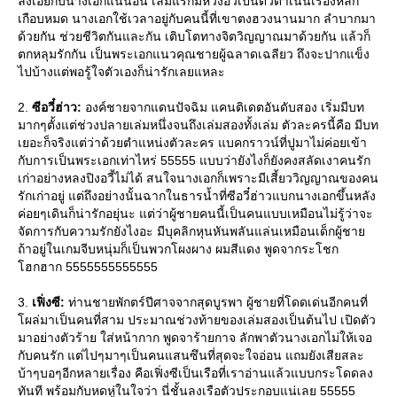
ลงเอยกับนางเอกแน่นอน เล่มแรกมีหวงอวี่เป็นตัวดำเนินเรื่องหลัก
เกือบหมด นางเอกใช้เวลาอยู่กับคนนี้ที่เขาตงฮวงนานมาก ลำบากมา
ด้วยกัน ช่วยชีวิตกันและกัน เติบโตทางจิตวิญญาณมาด้วยกัน แล้วก็
ตกหลุมรักกัน เป็นพระเอกแนวคุณชายผู้ฉลาดเฉลียว ถึงจะปากแข็ง
ไปบ้างแต่พอรู้ใจตัวเองก็น่ารักเลยแหละ
2.
ซีอวี๋ฮ่าว:
องค์ชายจากแดนปัจฉิม แคนติเดตอันดับสอง เริ่มมีบท
มากๆตั้งแต่ช่วงปลายเล่มหนึ่งจนถึงเล่มสองทั้งเล่ม ตัวละครนี้คือ มีบท
เยอะก็จริงแต่ว่าด้วยตำแหน่งตัวละคร แบคกราวน์ที่ปูมาไม่ค่อยเข้า
กับการเป็นพระเอกเท่าไหร่ 55555 แบบว่ายังไงก็ยังคงสลัดเงาคนรัก
เก่าอย่างหลงปิงอวี้ไม่ได้ สนใจนางเอกก็เพราะมีเสี้ยววิญญาณของคน
รักเก่าอยู่ แต่ถึงอย่างนั้นฉากในธารน้ำที่ซีอวี๋ฮ่าวแบกนางเอกขึ้นหลัง
ค่อยๆเดินก็น่ารักอยุ่นะ แต่ว่าผู้ชายคนนี้เป็นคนแบบเหมือนไม่รู้ว่าจะ
จัดการกับความรักยังไงอะ มีบุคลิกหุนหันพลันแล่นเหมือนเด็กผู้ชา
ถ้าอยู่ในเกมจีบหนุ่มก็เป็นพวกโผงผาง ผมสีแดง พูดจากระโชก
ฮกฮาก 5555555555555
3.
เฟิ่งซี:
ท่านชายพักตร์ปีศาจจากสุดบูรพา ผู้ชายที่โดดเด่นอีกคนที่
ผล่มาเป็นคนที่สาม ประมาณช่วงท้ายของเล่มสองเป็นต้นไป เปิดตัว
มาอย่างตัวร้าย ใส่หน้ากาก พูดจาร้ายกาจ ลักพาตัวนางเอกไม่ให้เจอ
กับคนรัก แต่ไปๆมาๆเป็นคนแสนซึนที่สุดจะใจอ่อน แถมยังเสียสละ
บ้าๆบอๆอีกหลายเรื่อง คือเฟิ่งซีเป็นเรือที่เราอ่านแล้วแบบกระโดดลง
ทันที พร้อมกับหดหู่ในใจว่า นี่ชั้นลงเรือตัวประกอบแน่เลย 55555