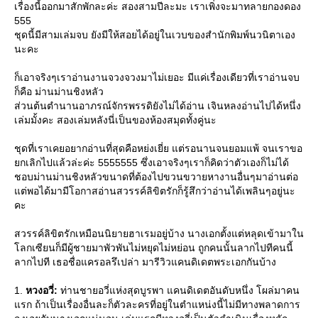
เรื่องนี้ออกมาสักพักละค่ะ สองสามปีละมะ เราเพิ่งจะมาทลายกองดอง
555
ชุดนี้มีสามเล่มจบ ยังมีให้สอยได้อยู่ในเวบของสำนักพิมพ์นวนิตาเอง
นะคะ
ก็เอาจริงๆเราอ่านงานจวงจวงมาไม่เยอะ มีแค่เรื่องเดียวที่เราอ่านจบ
ก็คือ ม่านม่านชิงหลัว
ส่วนต้นตำนานอาภรณ์จักรพรรดิยังไม่ได้อ่าน เจินหลงอ่านไปได้หนึ่ง
เล่มมั้งคะ สองเล่มหลังนี่เป็นของห้องสมุดทั้งคู่นะ
ชุดที่เราเคยอยากอ่านที่สุดคือหย่งเยี่ย แต่รอนานจนยอมแพ้ จนเราขอ
กเลิกไปแล้วล่ะค่ะ 5555555 ซึ่งเอาจริงๆเราก็คิดว่าตัวเองก็ไม่ได้
ชอบม่านม่านชิงหลัวขนาดที่ต้องไปขวนขวายหางานอื่นๆมาอ่านต่อ
ต่พอได้มามีโอกาสอ่านสวรรค์ลิขิตรักก็รู้สึกว่าอ่านได้เพลินๆอยู่นะ
คะ
สวรรค์ลิขิตรักเหมือนนิยายฮาเรมอยู่บ้าง นางเอกตั้งแต่หลุดเข้ามาใน
ลกเซียนก็มีผู้ชายมาพัวพันไม่หยุดไม่หย่อน ถูกคนนั้นลากไปทีคนนี้
ลากไปที เธอชื่อแครอลรึเปล่า มารีวิวแคนดิเดตพระเอกกันบ้าง
1.
หวงอวี่:
ท่านชายอวี่แห่งสุดบูรพา แคนดิเดตอันดับหนึ่ง โผล่มาคน
รก ถ้าเป็นเรื่องอื่นละก็ตัวละครที่อยู่ในตำแหน่งนี้ไม่มีทางพลาดการ