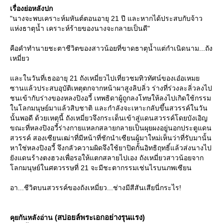
เรื่องย่อหลังปก
"นางจะพบเคราะห์มหันต์ตอนอายุ 21 ปี และหากได้ประสบกับจ้าว
ห่งธาตุน้ำ เคราะห์ร้ายของนางจะกลายเป็นดี"
คือคำทำนายชะตาชีวิตของสาวน้อยที่ขาดธาตุน้ำแต่กำเนิดนาม...ถัง
เหมี่ยว
ละในวันที่เธออายุ 21 ถังเหมี่ยวไปเที่ยวชมทิวทัศน์ของเอ๋อเหม
ซานแล้วประสบอุบัติเหตุตกจากหน้าผาสูงลิบลิ่ว ร่างที่ร่วงละลิ่วลงไป
ชนเข้ากับร่างของหลงปิงอวี้ เทพธิดาผู้ถูกลงโทษให้ลงไปเกิดใช้กรรม
นโลกมนุษย์มาแล้วสิบชาติ และกำลังจะเหาะกลับขึ้นสวรรค์ในวัน
นั้นพอดี ด้วยเหตุนี้ ถังเหมี่ยวจึงกระเด็นเข้าสู่แดนสวรรค์โดยบังเอิญ
ขณะที่หลงปิงอวี้ร่างกายแหลกสลายกลายเป็นผุยผงอยู่นอกประตูแดน
สวรรค์ สองเซียนเฒ่าที่มีหน้าที่ชักนำเซียนผู้มาใหม่เห็นว่าที่รับมานั้น
หาใช่หลงปิงอวี้ จึงกลัวความผิดจึงใช้ยาปิดกั้นอิทธิฤทธิ์แล้วส่งนางไป
ังแดนร้างตงฮวงเพื่อรอให้แตกสลายไปเอง ถังเหมี่ยวสาวน้อยจาก
ลกมนุษย์ในศตวรรษที่ 21 จะมีชะตากรรมเช่นไรบนภพเซียน
อา...ชีวิตบนสวรรค์ของถังเหมี่ยว...ช่างมีสีสันเสียนี่กระไร!
(สปอยล์พระเอกอย่างรุนแรง)
คุยกันหลังอ่าน