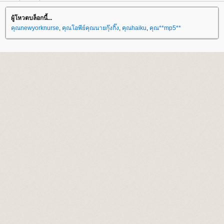
ผู้โหวตบล็อกนี้...
คุณnewyorknurse
,
คุณโอพีย์คุณนายกุ๊งกิ๊ง
,
คุณhaiku
,
คุณ**mp5**