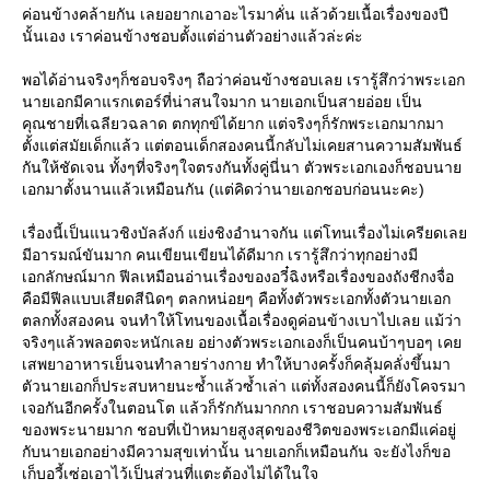
ค่อนข้างคล้ายกัน เลยอยากเอาอะไรมาคั่น แล้วด้วยเนื้อเรื่องของปี
นั้นเอง เราค่อนข้างชอบตั้งแต่อ่านตัวอย่างแล้วล่ะค่ะ
พอได้อ่านจริงๆก็ชอบจริงๆ ถือว่าค่อนข้างชอบเลย เรารู้สึกว่าพระเอก
นายเอกมีคาแรกเตอร์ที่น่าสนใจมาก นายเอกเป็นสายอ่อย เป็น
คุณชายที่เฉลียวฉลาด ตกทุกข์ได้ยาก แต่จริงๆก็รักพระเอกมากมา
ตั้งแต่สมัยเด็กแล้ว แต่ตอนเด็กสองคนนี้กลับไม่เคยสานความสัมพันธ์
กันให้ชัดเจน ทั้งๆที่จริงๆใจตรงกันทั้งคู่นี่นา ตัวพระเอกเองก็ชอบนา
เอกมาตั้งนานแล้วเหมือนกัน (แต่คิดว่านายเอกชอบก่อนนะคะ)
เรื่องนี้เป็นแนวชิงบัลลังก์ แย่งชิงอำนาจกัน แต่โทนเรื่องไม่เครียดเล
มีอารมณ์ขันมาก คนเขียนเขียนได้ดีมาก เรารู้สึกว่าทุกอย่างมี
เอกลักษณ์มาก ฟีลเหมือนอ่านเรื่องของอวี๋ฉิงหรือเรื่องของถังชีกงจื่อ
คือมีฟีลแบบเสียดสีนิดๆ ตลกหน่อยๆ คือทั้งตัวพระเอกทั้งตัวนายเอก
ตลกทั้งสองคน จนทำให้โทนของเนื้อเรื่องดูค่อนข้างเบาไปเลย แม้ว่า
จริงๆแล้วพลอตจะหนักเลย อย่างตัวพระเอกเองก็เป็นคนบ้าๆบอๆ เค
เสพยาอาหารเย็นจนทำลายร่างกาย ทำให้บางครั้งก็คลุ้มคลั่งขึ้นมา
ตัวนายเอกก็ประสบหายนะซ้ำแล้วซ้ำเล่า แต่ทั้งสองคนนี้ก็ยังโคจรมา
เจอกันอีกครั้งในตอนโต แล้วก็รักกันมากกก เราชอบความสัมพันธ์
ของพระนายมาก ชอบที่เป้าหมายสูงสุดของชีวิตของพระเอกมีแค่อยู่
กับนายเอกอย่างมีความสุขเท่านั้น นายเอกก็เหมือนกัน จะยังไงก็ขอ
เก็บอวี้เซ่อเอาไว้เป็นส่วนที่แตะต้องไม่ได้ในใจ