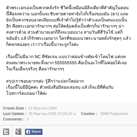
ตัวพระเอกเองเป็นพวกคลั่งรัก ชีวิตนี้เหมือนมีสิ่งเดียวที่สำคัญในตอน
นี้คือจงหว่าน นอกนั้นจะชิบหายตายห่ายังไงก็เรื่องของมัน (ฮา) แถม
ังเป็นพวกชอบอวดเมียแบบที่เจ้าตัวไม่รู้ตัวว่าตัวเองเป็นคนแบบนั้น
อีก คือพระเอกน่ารักมากๆ ต่อให้คลุ้มคลั่งเป็นพักๆก็น่ารักมากๆ น่า
สงสารด้วย ส่วนตัวนายเอกก็ถึงจะบอบบาง สามวันดีสี่วันไข้ แต่ก็
ขยันยั่ว แล้วก็รักพระเอกมาก ใครที่ชอบแนวพระนายคลั่งรักสุดๆ แล้ว
ก็ตลกหน่อยๆ เราว่าเรื่องนี้น่าจะถูกใจค่ะ
เรื่องนี้ไม่มีฉาก NC ที่ชัดเจน แบบว่าค่อนข้างตัดเข้าโคมไฟ แต่บท
สนทนาพระนายทะลึ่งมาก 555555555 คือเป็นอะไรที่ไม่ค่อยได้เจอ
นเรื่องอื่นๆจริงๆ คือน่ารักมากๆ
สรุปเราชอบมากๆค่ะ รู้สึกว่าแปลกใหม่มาก
เรื่องนี้ไม่มีอีบุ้คค่ะ ตัวหนังสือมีสองเล่มจบ แล้วก็จะมีที่คั่นกับ
ปสการ์ดแถมมาให้ค่ะ
Create Date :
21 มิถุนายน 2564
Last Update :
30 กันยายน 2565 15:26:26 น.
Counter :
5988 Pageviews.
Comments :
3