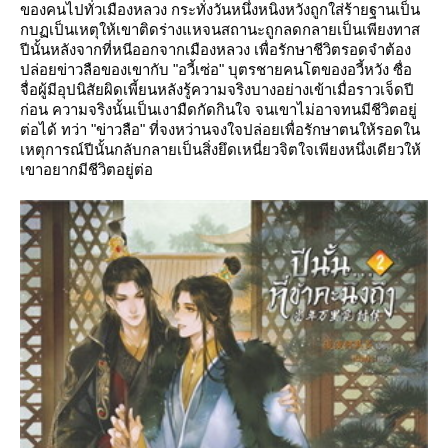
ของคนไปทั่วเมืองหลวง กระทั่งวันหนึ่งหนิงหวังถูกใส่ร้ายฐานเป็น
กบฏเป็นเหตุให้เขาติดร่างแหจนสถานะถูกลดกลายเป็นเพียงทาส
ปีนั้นหลังจากที่หนีออกจากเมืองหลวง เพื่อรักษาชีวิตรอดจำต้อง
ปล่อยข่าวลือของเขากับ "อวี้เซ่อ" บุตรชายคนโตของอวี้หวัง ซื่อ
จื่อผู้มีอุปนิสัยผิดเพี้ยนหลังรู้ความจริงบางอย่างเข้าเมื่อราวเจ็ดปี
ก่อน ความจริงนั้นเป็นเงามืดกัดกินใจ จนเขาไม่อาจทนมีชีวิตอยู่
ต่อได้ ทว่า "ข่าวลือ" ที่จงหว่านจงใจปล่อยเพื่อรักษาตนให้รอดใน
เหตุการณ์ปีนั้นกลับกลายเป็นสิ่งยึดเหนี่ยวจิตใจเพียงหนึ่งเดียวให้
เขาอยากมีชีวิตอยู่ต่อ