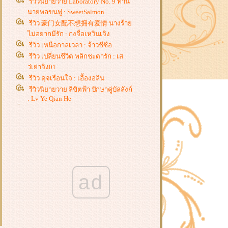
รีวิวนิยายวาย Laboratory No. 9 ท่าน
นายพลขนฟู : SweetSalmon
รีวิว 豪门女配不想拥有爱情 นางร้า
ไม่อยากมีรัก : กงจื่อเหวินเจิง
รีวิว เหนือกาลเวลา : จ้าวชีซือ
รีวิว เปลี่ยนชีวิต พลิกชะตารัก : เส
ว่เย่าจิง01
รีวิว ดุจเรือนใจ : เอื้องอลิน
รีวิวนิยายวาย ลิขิตฟ้า ปักษาคู่บัลลังก์
: Lv Ye Qian He
รีวิว ท่านชายไร้ราคา : จี้ชิว
รีวิว โฉมงามแฝงกาย ปณิธานสาน
รัก, วาสนาพารัก, ศัตรูคู่ใจ : หยางกวง
ฉิงจื่อ
รีวิวนิยายวาย ฮัสกี้หน้าโง่กับอาจารย์
เหมียวขาวของเขา : โร่วเปาปู้ชือโร่ว
รีวิว ชายาแม่ทัพหยามไม่ได้ : ฉางโก
ad
วลั่วเยวี่ย -
รีวิว ยอดหญิงเซียนเครื่องหอม : อวี่
จิ่วฮวา
รีวิว สะใภ้แสนหวาน : เตี่ยนซิน