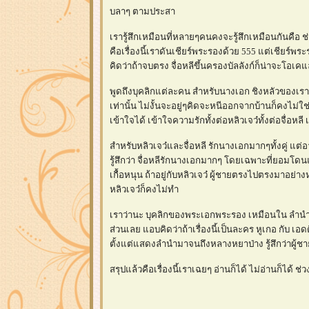
บลาๆ ตามประสา
เรารู้สึกเหมือนที่หลายๆคนคงจะรู้สึกเหมือนกันคือ 
คือเรื่องนี้เราดันเชียร์พระรองด้วย 555 แต่เชียร์พร
คิดว่าถ้าจบตรง จื่อหลีขึ้นครองบัลลังก์ก็น่าจะโอเ
พูดถึงบุคลิกแต่ละคน สำหรับนางเอก ชิงหลัวของเร
เท่านั้น ไม่งั้นจะอยู่ๆคิดจะหนีออกจากบ้านก็คงไม
เข้าใจได้ เข้าใจความรักทั้งต่อหลิวเจว๋ทั้งต่อจื่อหล
สำหรับหลิวเจว๋และจื่อหลี รักนางเอกมากๆทั้งคู่ แต
รู้สึกว่า จื่อหลีรักนางเอกมากๆ โดยเฉพาะที่ยอมโดนแส้
เกื้อหนุน ถ้าอยู่กับหลิวเจว๋ ผู้ชายตรงไปตรงมาอย่า
หลิวเจว๋ก็คงไม่ทำ
เราว่านะ บุคลิกของพระเอกพระรอง เหมือนใน ลำนำท
ส่วนเลย แอบคิดว่าถ้าเรื่องนี้เป็นละคร หูเกอ กับ เ
ตั้งแต่แสดงลำนำมาจนถึงหลางหยาป่าง รู้สึกว่าผู้ชาย
สรุปแล้วคือเรื่องนี้เราเฉยๆ อ่านก็ได้ ไม่อ่านก็ได้