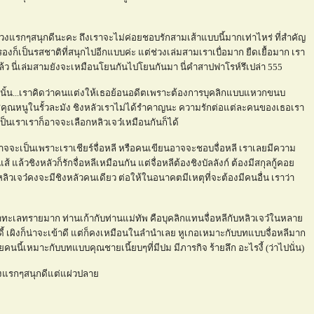
ช่วงแรกๆสนุกดีนะคะ ถึงเราจะไม่ค่อยชอบรักสามเส้าแบบนี้มากเท่าไหร่ ที่สำคัญ
ะรองก็เป็นรสชาติที่สนุกไปอีกแบบค่ะ แต่ช่วงเล่มสามเราเบื่อมาก ยืดเยื้อมาก เรา
คแล้ว นี่เล่มสามยังจะเหมือนโยนกันไปโยนกันมา นี่คำสาปฟาโรห์รึเปล่า 555
านั้น...เราคิดว่าคนแต่งให้เธอย้อนอดีตเพราะต้องการบุคลิกแบบแหวกขนบ
่ใช่คุณหนูในรั้วละมัง ชิงหลัวเราไม่ได้รำคาญนะ ความรักต่อแต่ละคนของเธอเรา
ี เป็นเราเราก็อาจจะเลือกหลิวเจว๋เหมือนกันก็ได้
่อาจจะเป็นเพราะเราเชียร์จื่อหลี หรือคนเขียนอาจจะชอบจื่อหลี เราเลยมีความ
 แล้วชิงหลัวก็รักจื่อหลีเหมือนกัน แต่จื่อหลีต้องชิงบัลลังก์ ต้องมีสกุลกู้คอ
งหลิวเจว๋คงจะมีชิงหลัวคนเดียว ต่อให้ในอนาคตมีเหตุที่จะต้องมีคนอื่น เราว่า
ะเลทรายมาก ท่านเก้ากับท่านแม่ทัพ คือบุคลิกแทนจื่อหลีกับหลิวเจว๋ในหลา
อดดี้ เผิงก็น่าจะเข้าดี แต่ก็คงเหมือนในลำนำเลย หูเกอเหมาะกับบทแบบจื่อหลีมาก
คนนี้เหมาะกับบทแบบคุณชายเนี้ยบๆที่มีปม มีภารกิจ ร้ายลึก อะไรงี้ (ว่าไปนั่น)
 ช่วงแรกๆสนุกดีแต่แผ่วปลา