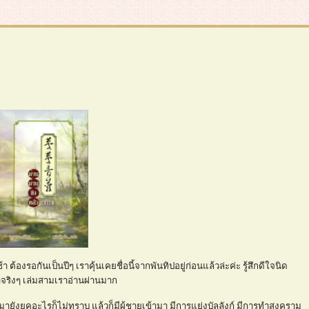
องรอกันเป็นปีๆ เราคุ้นเคยชื่อนี้จากพันทิปอยู่ก่อนแล้วล่ะค่ะ รู้สึกดีใจนิด
้าจริงๆ เล่มสามเราอ่านผ่านมาก
บมายังยุคอะไรก็ไม่ทราบ แล้วก็มีผู้ชายเข้ามา มีการแย่งบัลลังก์ มีการทำสงคราม