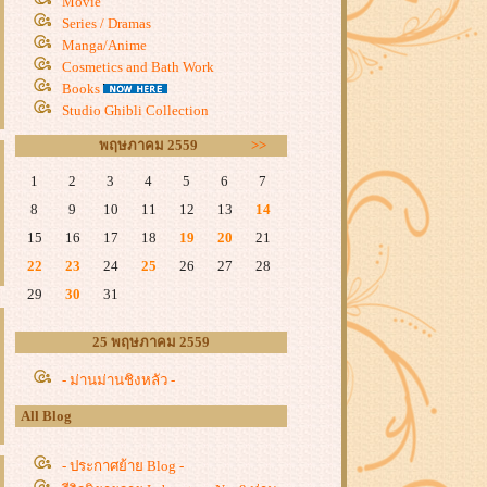
Movie
Series / Dramas
Manga/Anime
Cosmetics and Bath Work
Books
Studio Ghibli Collection
พฤษภาคม 2559
>>
1
2
3
4
5
6
7
8
9
10
11
12
13
14
15
16
17
18
19
20
21
22
23
24
25
26
27
28
29
30
31
25 พฤษภาคม 2559
- ม่านม่านชิงหลัว -
All Blog
- ประกาศย้าย Blog -