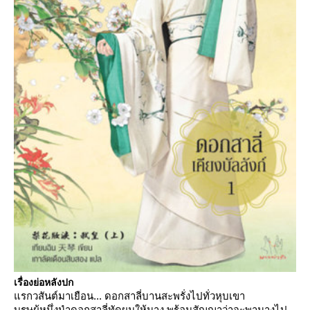
เรื่องย่อหลังปก
รกวสันต์มาเยือน... ดอกสาลี่บานสะพรั่งไปทั่วหุบเขา
บุรุษผู้หนึ่งนำดอกสาลี่ทัดผมให้นาง พร้อมสัญญาว่าจะพานางไป