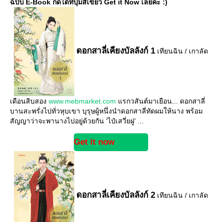
ฉบับ E-Book กดได้ที่ปุ่มสีเขียว Get it Now เลยค่ะ :)
ดอกสาลี่เคียงบัลลังก์ 1
เทียนฉิน / เกาลัด
เดือนสิบสอง
www.mebmarket.com
รกวสันต์มาเยือน... ดอกสาลี่
บานสะพรั่งไปทั่วหุบเขา บุรุษผู้หนึ่งนำดอกสาลี่ทัดผมให้นาง พร้อม
สัญญาว่าจะพานางไปอยู่ด้วยกัน ‘ไป๋เสวี่ยฝู’ ...
Get it now
ดอกสาลี่เคียงบัลลังก์ 2
เทียนฉิน / เกาลัด