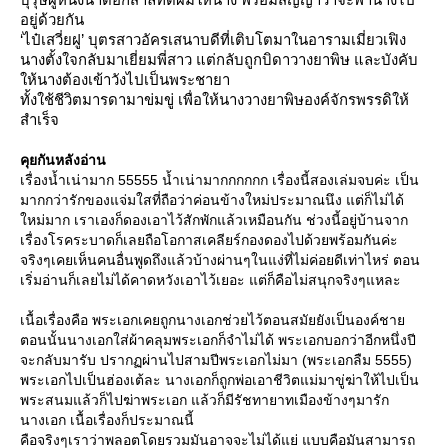
อยู่ด้วยกัน
‘ไป๋เสวี่ยฝู’ บุตรสาวอัครเสนาบดีที่เติบโตมาในอารามเมี่ยวเฟิง
นางตั้งใจกลับมาเยี่ยมพี่สาว แต่กลับถูกบิดาวางยาพิษ และบังคับ
ห้นางต้องเข้าวังไปเป็นพระชายา
ทั้งใช้ชีวิตมารดามาข่มขู่ เพื่อให้นางวางยาพิษองค์จักรพรรดิให้
สำเร็จ
คุยกันหลังอ่าน
เรื่องน้ำเน่ามาก 55555 น้ำเน่ามากกกกกก เรื่องนี้สองเล่มจบค่ะ เป็น
มากกว่ารักของแจ่มใสที่ถือว่าค่อนข้างใหม่ประมาณนึง แต่ก็ไม่ได้
หม่มาก เราเองก็ดองเอาไว้สักพักแล้วเหมือนกัน ช่วงนี้อยู่บ้านจาก
เรื่องโรคระบาดก็เลยถือโอกาสเคลียร์กองดองไปด้วยพร้อมกันค่ะ
จริงๆเคยเห็นคนอื่นพูดถึงแล้วบ้างผ่านๆในแง่ที่ไม่ค่อยดีเท่าไหร่ ตอน
เริ่มอ่านก็เลยไม่ได้คาดหวังเอาไว้เยอะ แต่ก็คือไม่สนุกจริงๆแหละ
เนื้อเรื่องคือ พระเอกเคยถูกนางเอกช่วยไว้ตอนสมัยยังเป็นองค์ชา
ตอนนั้นนางเอกใส่ผ้าคลุมพระเอกก็จำไม่ได้ พระเอกบอกว่าอีกหนึ่งปี
จะกลับมารับ ปรากฏผ่านไปสามปีพระเอกไม่มา (พระเอกลืม 5555)
พระเอกไปเป็นฮ่องเต้ละ นางเอกก็ถูกพ่อเอาชีวิตแม่มาขู่ฆ่าให้ไปเป็น
พระสนมแล้วก็ไปฆ่าพระเอก แล้วก็มีรัชทายาทเมืองข้างๆมารัก
นางเอก เนื้อเรื่องก็ประมาณนี้
คือจริงๆเราว่าพลอตโดยรวมมันอาจจะไม่ได้แย่ แบบคือมันสามารถ