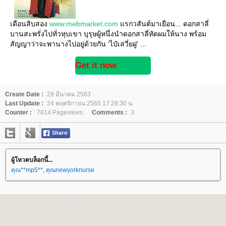
เดือนสิบสอง
www.mebmarket.com
รกวสันต์มาเยือน... ดอกสาลี่
บานสะพรั่งไปทั่วหุบเขา บุรุษผู้หนึ่งนำดอกสาลี่ทัดผมให้นาง พร้อม
สัญญาว่าจะพานางไปอยู่ด้วยกัน ‘ไป๋เสวี่ยฝู’ ...
Get it now
Create Date :
29 มีนาคม 2563
Last Update :
24 พฤศจิกายน 2565 17:28:30 น.
Counter :
7814 Pageviews.
Comments :
3
ผู้โหวตบล็อกนี้...
คุณ**mp5**
,
คุณnewyorknurse