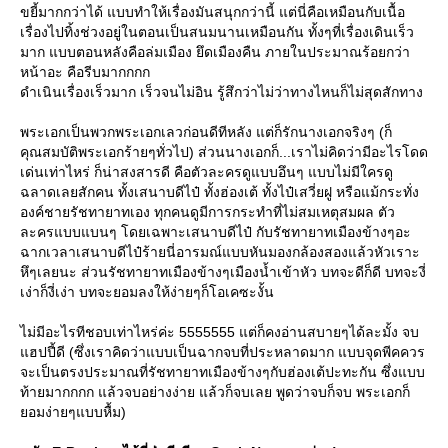
ขยี้มากกว่าได้ แบบทำให้เรื่องมันสนุกกว่านี้ แต่นี่คือเหมือนกับเนื้อ
เรื่องไปทิ้งช่วงอยู่ในตอนเป็นสนมนานเหมือนกัน ทั้งๆที่เรื่องเดินเร็ว
มาก แบบตอนหลังคือล่มเมือง ยึดเมืองคืน ภายในประมาณร้อยกว่า
หน้าอะ คือรีบมากกกก
ดำเนินเรื่องเร็วมาก เร็วจนไม่อิน รู้สึกว่าไม่ว่าทางไหนก็ไม่สุดสักทาง
พระเอกเป็นพวกพระเอกเลวก่อนดีทีหลัง แต่ก็รักนางเอกจริงๆ (ก็
คุณสมบัติพระเอกร้ายๆทั่วไป) ส่วนนางเอกก็...เราไม่คิดว่ามีอะไรโดด
เด่นเท่าไหร่ ก็น่าสงสารดี คือตัวละครดูแบบอึนๆ แบบไม่มีใครดู
ฉลาดเลยสักคน ทั้งเสนาบดีไป๋ ทั้งฮ่องเต้ ทั้งไป๋เสวี่ยฝู หรือแม้กระทั่ง
องค์ชายรัชทายาทเอง ทุกคนดูมีการกระทำที่ไม่สมเหตุสมผล ตัว
ละครแบบแบนๆ โดยเฉพาะเสนาบดีไป๋ กับรัชทายาทเมืองข้างๆอะ
ฉากเวลาเสนาบดีไป๋ร้ายนี่อารมณ์แบบหันมองกล้องสองแล้วหัวเราะ
หึๆเลยนะ ส่วนรัชทายาทเมืองข้างๆเมืองน้ำเข้าหัว บทจะดีก็ดี บทจะงี่
เง่าก็งี่เง่า บทจะยอมลงให้ง่ายๆก็โอเคซะงั้น
ไม่มีอะไรทีชอบเท่าไหร่ค่ะ 5555555 แต่ก็คงอ่านสบายๆได้ละมั้ง จบ
ฮปปี้ดี (ซึ่งเราคิดว่าแบบเป็นฉากจบที่ประหลาดมาก แบบจุดพีคควร
จะเป็นตรงประมาณที่รัชทายาทเมืองข้างๆกับฮ่องเต้ปะทะกัน ซึ่งแบบ
ท้ายมากกกก แล้วจบอย่างง่าย แล้วก็จบเลย พูดว่าจบก็จบ พระเอกก็
อมง่ายๆแบบหื้ม)