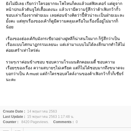
ังไม่มีเลย เรียกว่าใครอยากจะโพไหนก็คงแล้วแต่ฟิลเตอร์ แต่ดูจาก
หน้าปกแล้วตันจูใส่เสื้อแดงนะ แล้วเรามีความรู้สึกว่าต้าเฟิงกว้ากั้ว
ชอบเล่าเรื่องจากฝ่ายเมะ เลยค่อนข้างคิดว่าปี้หัวน่าจะเป็นฝ่ายเมะละ
มั้งคะ แต่ทุกเรื่องของเค้าก็ดูมีความคลุมเครือในเรื่องนี้อยู่ไม่มากก็
น้อ
เรื่องของฮ่องเต้กับมังกรเขียวอย่างฝูหลีก็น่าสนใจมาก ก็รู้สึกว่าเป็น
เรื่องแบบโศกนาฏกรรมเลยนะ แต่เล่ามาแบบไม่ได้ลงลึกมากทำให้ไม่
ค่อยเศร้าเท่าไหร่ค่ะ
รวมๆเราค่อนข้างชอบ ชอบความโรแมนติกคอมเมดี้ ชอบความ
เรื่อยๆของเรื่อง ความสบายๆไม่เครียด แต่ก็ไม่ได้ชอบมากถึงขนาดจะ
บอกว่าเป็น A must แต่ถ้าใครชอบสไตล์งานของต้าเฟิงกว้ากั้วก็เชียร์
นะคะ
Create Date :
14 พฤษภาคม 2563
Last Update :
15 พฤษภาคม 2563 1:17:48 น.
Counter :
8420 Pageviews.
Comments :
0