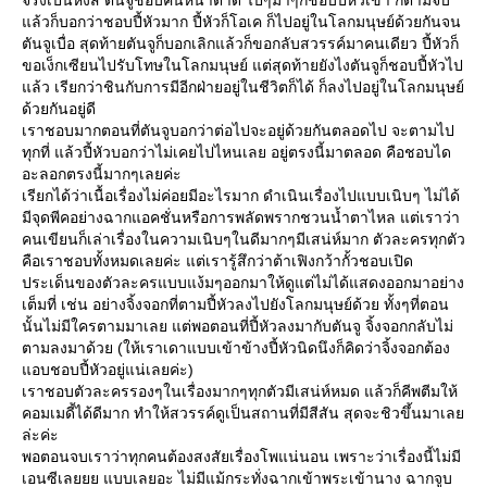
จริงเป็นหงส์ ตันจูชอบคนหน้าตาดี ไปๆมาๆก็ชอบปี้หัวเข้า ก็ตามจีบ
ล้วก็บอกว่าชอบปี้หัวมาก ปี้หัวก็โอเค ก็ไปอยู่ในโลกมนุษย์ด้วยกันจน
ตันจูเบื่อ สุดท้ายตันจูก็บอกเลิกแล้วก็ขอกลับสวรรค์มาคนเดียว ปี้หัวก็
ขอเง็กเซียนไปรับโทษในโลกมนุษย์ แต่สุดท้ายยังไงตันจูก็ชอบปี้หัวไป
ล้ว เรียกว่าชินกับการมีอีกฝ่ายอยู่ในชีวิตก็ได้ ก็ลงไปอยู่ในโลกมนุษย์
ด้วยกันอยู่ดี
เราชอบมากตอนที่ตันจูบอกว่าต่อไปจะอยู่ด้วยกันตลอดไป จะตามไป
ทุกที่ แล้วปี้หัวบอกว่าไม่เคยไปไหนเลย อยู่ตรงนี้มาตลอด คือชอบได
อะลอกตรงนี้มากๆเลยค่ะ
เรียกได้ว่าเนื้อเรื่องไม่ค่อยมีอะไรมาก ดำเนินเรื่องไปแบบเนิบๆ ไม่ได้
มีจุดพีคอย่างฉากแอคชั่นหรือการพลัดพรากชวนน้ำตาไหล แต่เราว่า
คนเขียนก็เล่าเรื่องในความเนิบๆในดีมากๆมีเสน่ห์มาก ตัวละครทุกตัว
คือเราชอบทั้งหมดเลยค่ะ แต่เรารู้สึกว่าต้าเฟิงกว้ากั้วชอบเปิด
ประเด็นของตัวละครแบบแง้มๆออกมาให้ดูแต่ไม่ได้แสดงออกมาอย่าง
เต็มที่ เช่น อย่างจิ้งจอกที่ตามปี้หัวลงไปยังโลกมนุษย์ด้วย ทั้งๆที่ตอน
นั้นไม่มีใครตามมาเลย แต่พอตอนที่ปี้หัวลงมากับตันจู จิ้งจอกกลับไม่
ตามลงมาด้วย (ให้เราเดาแบบเข้าข้างปี้หัวนิดนึงก็คิดว่าจิ้งจอกต้อง
อบชอบปี้หัวอยู่แน่เลยค่ะ)
เราชอบตัวละครรองๆในเรื่องมากๆทุกตัวมีเสน่ห์หมด แล้วก็คีพตีมให้
คอมเมดี้ได้ดีมาก ทำให้สวรรค์ดูเป็นสถานที่มีสีสัน สุดจะชิวขึ้นมาเล
ล่ะค่ะ
พอตอนจบเราว่าทุกคนต้องสงสัยเรื่องโพแน่นอน เพราะว่าเรื่องนี้ไม่มี
เอนซีเลยยย แบบเลยอะ ไม่มีแม้กระทั่งฉากเข้าพระเข้านาง ฉากจูบ