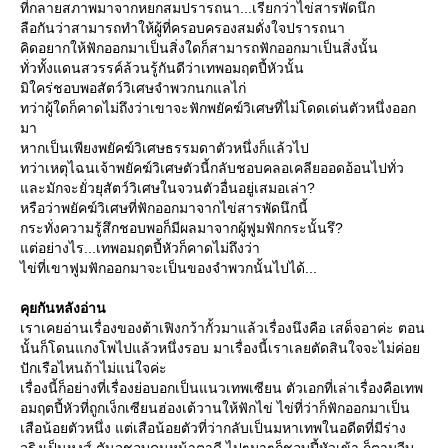
ที่กลายสภาพมาจากหยกสมปรารถนา...เรียกว่าไข่สารพัดนึก
ลือกันว่าสามารถทำให้ผู้ที่ครอบครองสมดั่งใจปรารถนา
คิดอยากให้ฟักออกมาเป็นสิ่งใดก็สามารถฟักออกมาเป็นสิ่งนั้น
ทั่วทั้งแดนสวรรค์ล้วนรู้กันดีว่าเทพอมฤตปี้หัวนั้น
มิใคร่ชอบพอสัตว์วิเศษจำพวกนกแลไก่
ทว่าผู้ใดก็คาดไม่ถึงว่าเขาจะฟักพยัคฆ์วิเศษที่ไม่โดดเด่นตัวหนึ่งออก
มา
หากเป็นเพียงพยัคฆ์วิเศษธรรมดาตัวหนึ่งก็แล้วไป
ทว่าเหตุไฉนเจ้าพยัคฆ์วิเศษตัวนี้กลับชอบคลอเคลียออดอ้อนไปทั่ว
ละมักจะยั่วยุสัตว์วิเศษในจวนตัวอื่นอยู่เสมอเล่า?
หรือว่าพยัคฆ์วิเศษที่ฟักออกมาจากไข่สารพัดนึกนี้
กระทั่งความรู้สึกชอบพอก็มีผลมาจากผู้ฟูมฟักกระนั้นรึ?
ต่อย่างไร...เทพอมฤตปี้หัวก็คาดไม่ถึงว่า
ไข่ที่เขาฟูมฟักออกมาจะเป็นของจำพวกนั้นไปได้...
คุยกันหลังอ่าน
เราเคยอ่านเรื่องของต้าเฟิงกว้ากั้วมาแล้วเรื่องนึงคือ เสด็จอาค่ะ ตอน
นั้นก็โดนแกงโพไปแล้วหนึ่งรอบ มาเรื่องนี้เราเลยตัดสินใจจะไม่ค่อ
ปักเรือไหนถ้าไม่แน่ใจค่ะ
เรื่องนี้ก็อย่างที่เรื่องย่อบอกเป็นแนวเทพเซียน ตัวเอกที่เล่าเรื่องคือเทพ
อมฤตปี้หัวที่ถูกเง็กเซียนฮ่องเต้วานให้ฟักไข่ ไข่ที่ว่าก็ฟักออกมาเป็น
เสือน้อยตัวหนึ่ง แต่เสือน้อยตัวที่ว่ากลับเป็นมหาเทพในอดีตที่มีร่าง