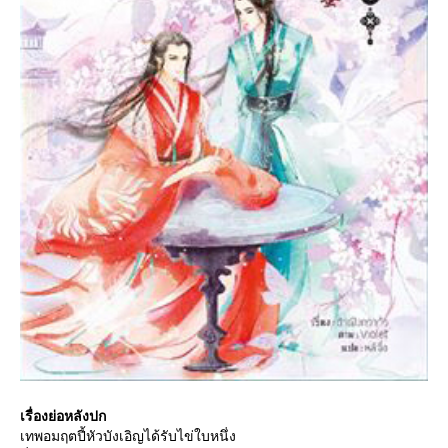
เรื่องย่อหลังปก
เทพอมฤตปี้หัวบังเอิญได้รับไข่ใบหนึ่ง