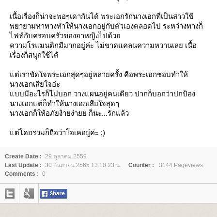
เนื้อเรื่องก็น่าจะพอๆเดากันได้ พระเอกรักนางเอกที่เป็นสาวใช้
พยายามหาทางทำให้นางเอกอยู่กับตัวเองตลอดไป ระหว่างทางก็
ไฟท์กับครอบครัวของอาหญิงไปด้ว
ความโรแมนติกมีมากอยู่ค่ะ ไม่ขาดแคลนความหวานเลย เนื้อ
เรื่องก็สนุกใช้ได้
ต่เราขัดใจพระเอกสุดๆอยู่หลายครั้ง คือพระเอกชอบทำให้
นางเอกเสียใจอ่ะ
บบมีอะไรก็ไม่บอก วางแผนอยู่คนเดียว ปากก็บอกว่าปกป้อง
นางเอกแต่ก็ทำให้นางเอกเสียใจสุดๆ
นางเอกก็ให้อภัยง้ายง่ายย ก็นะ...รักแล้ว
ต่โดยรวมก็ถือว่าโอเคอยู่ค่ะ ;)
Create Date :
29 ตุลาคม 2559
Last Update :
30 กันยายน 2565 13:10:23 น.
Counter :
3144 Pageviews.
Comments :
0