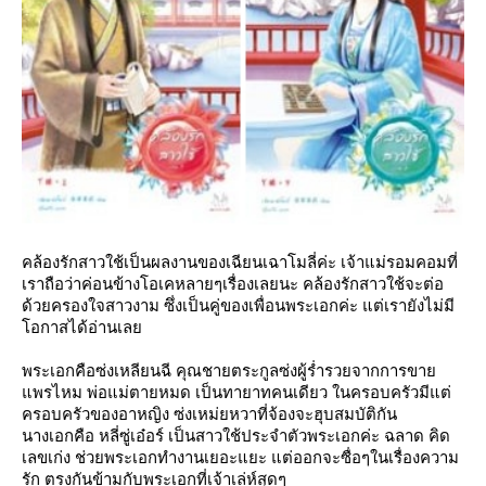
คล้องรักสาวใช้เป็นผลงานของเฉียนเฉาโมลี่ค่ะ เจ้าแม่รอมคอมที่
เราถือว่าค่อนข้างโอเคหลายๆเรื่องเลยนะ คล้องรักสาวใช้จะต่อ
ด้วยครองใจสาวงาม ซึ่งเป็นคู่ของเพื่อนพระเอกค่ะ แต่เรายังไม่มี
อกาสได้อ่านเล
พระเอกคือซ่งเหลียนฉี คุณชายตระกูลซ่งผู้ร่ำรวยจากการขา
พรไหม พ่อแม่ตายหมด เป็นทายาทคนเดียว ในครอบครัวมีแต่
ครอบครัวของอาหญิง ซ่งเหม่ยหวาที่จ้องจะฮุบสมบัติกัน
นางเอกคือ หลี่ซู่เอ๋อร์ เป็นสาวใช้ประจำตัวพระเอกค่ะ ฉลาด คิด
เลขเก่ง ช่วยพระเอกทำงานเยอะแยะ แต่ออกจะซื่อๆในเรื่องความ
รัก ตรงกันข้ามกับพระเอกที่เจ้าเล่ห์สุดๆ