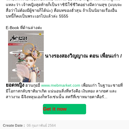
หละว่า เจ้าหญิงสุดท้ายก็เป็นราชินีใช้ชีวิตอย่างมีความสุข (แบบจะ
สื่อว่าไม่ต้องมีผู้ชายก็ได้น่ะ) คือบทของฮั่วสุน ถ้าเป็นนิยายเรื่องอื่น
บทนี้ก็คงเป็นพระเอกไปแล้วล่ะ 5555
E-Book ที่ด้านล่างค่ะ
นางรองสองวิญญาณ ตอน เพื่อนเก่า /
อดหญิง
ฮวนกุยอี่
www.mebmarket.com
เพื่อนเก่า ในฐานะชายที่
มีโอกาสกลับชาติมาเกิด แน่นอนสิ่งที่หวังคือ เงินทอง ลาภยศ และ
สาวงาม ฉีจิงหลุนเองก็หวังเช่นนั้น สตรีที่เขาหมายตาคือรั...
Get it now
Create Date :
06 กุมภาพันธ์ 2564