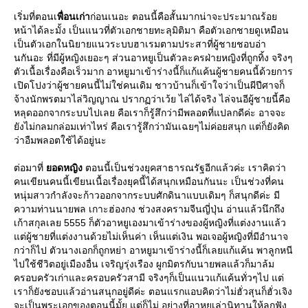
เริ่มที่ตอนเ
พื่อนเก่า
ก่อนเนอะ ตอนนี้คือสั้นมากน่าจะประมาณร้อ
หน้าได้ละมั้ง เป็นแนวที่ตัวเอกชายทะลุมิติมา คือตัวเอกชายดูเหมือน
เป็นตัวเอกในนิยายแนวระบบฮาเรมตามประสาที่ผู้ชายชอบอ่า
นกันอะ ที่มีผู้หญิงเยอะๆ ส่วนอาหยูเป็นตัวละครฝ่ายหญิงที่ถูกทิ้ง จริงๆ
ตัวเนื้อเรื่องคือเร็วมาก อาหยูมาเข้าร่างนี้ก็แก้แค้นผู้ชายคนนี้ด้วยการ
เปิดโปงว่าผู้ชายคนนี้ไม่ใช่คนเดิม ชาวบ้านก็เข้าใจว่าเป็นผีปีศาจก็
จ้างนักพรตมาไล่วิญญาณ ปรากฏว่าเว้ย ไล่ได้จริง ไล่จนอีผู้ชายนี้คือ
หลุดออกจากระบบไปเลย คือเราก็รู้สึกว่ามีพลอตที่แปลกดีค่ะ อาจจะ
ังไม่กลมกล่อมเท่าไหร่ คือเรารู้สึกว่ามันเฉยๆไม่ค่อยสนุก แต่ก็ยังคิด
ว่าอืมพลอตใช้ได้อยู่นะ
ต่อมาที่
อดหญิง
ตอนนี้เป็นช่วงยุคสาธารณรัฐอีกแล้วค่ะ เราคิดว่า
คนเขียนคนนี้เขียนเนื้อเรื่องยุคนี้ได้สนุกเหมือนกันนะ เป็นช่วงที่คน
หนุ่มสาวกำลังจะก้าวออกจากระบบศักดินาแบบเดิมๆ ก็สนุกดีค่ะ มี
ความท่านนายพล เกาะฮ่องกง ช่วงสงครามจีนญี่ปุ่น อ่านแล้วนึกถึง
เก้าสกุลเลย 5555 ก็ตัวอาหยูเองมาเข้าร่างของผู้หญิงที่แต่งงานแล้ว
ต่ผู้ชายที่แต่งงานด้วยไม่เห็นค่า เห็นแต่เงิน พอเจอผู้หญิงที่มีอำนาจ
กว่าก็ไป ตัวนางเอกก็ถูกหย่า อาหยูมาเข้าร่างนี้ก็เลยแก้แค้น พาลูกหนี
ไปใช้ชีวิตอยู่เมืองอื่น เจริญรุ่งเรือง ผูกมิตรกับนายพลแล้วก็มาล้ม
ครอบครัวเก่าและครอบครัวสามี จริงๆก็เป็นแนวแก้แค้นทั่วๆไป แต่
เราก็ยังชอบแล้วอ่านสนุกอยู่ดีค่ะ ตอนแรกแอบคิดว่าไม่ฮั่วสุนก็ฮั่วเจิง
จะเป็นพระเอกของตอนนี้มั้ย แต่ก็ไม่ อย่างที่อาหยูเล่านิทานให้ลูกฟัง