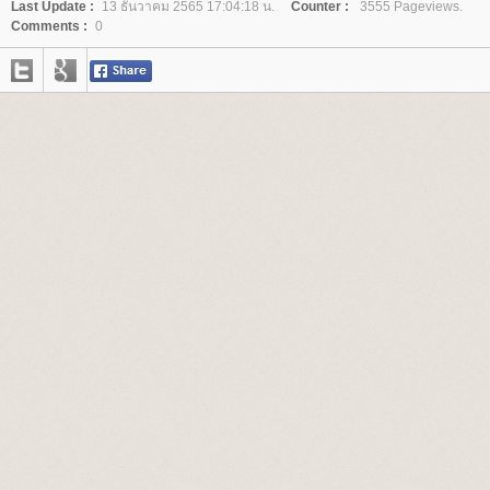
Last Update :
13 ธันวาคม 2565 17:04:18 น.
Counter :
3555 Pageviews.
Comments :
0