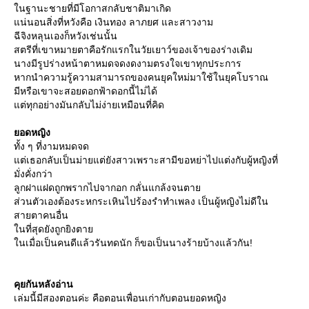
นฐานะชายที่มีโอกาสกลับชาติมาเกิด
น่นอนสิ่งที่หวังคือ เงินทอง ลาภยศ และสาวงาม
ฉีจิงหลุนเองก็หวังเช่นนั้น
สตรีที่เขาหมายตาคือรักแรกในวัยเยาว์ของเจ้าของร่างเดิม
นางมีรูปร่างหน้าตาหมดจดงดงามตรงใจเขาทุกประการ
หากนำความรู้ความสามารถของคนยุคใหม่มาใช้ในยุคโบราณ
มีหรือเขาจะสอยดอกฟ้าดอกนี้ไม่ได้
ต่ทุกอย่างมันกลับไม่ง่ายเหมือนที่คิด
อดหญิง
ทั้ง ๆ ที่งามหมดจด
ต่เธอกลับเป็นม่ายแต่ยังสาวเพราะสามีขอหย่าไปแต่งกับผู้หญิงที่
มั่งคั่งกว่า
ลูกฝาแฝดถูกพรากไปจากอก กลั่นแกล้งจนตา
ส่วนตัวเองต้องระหกระเหินไปร้องรำทำเพลง เป็นผู้หญิงไม่ดีใน
สายตาคนอื่น
นที่สุดยังถูกยิงตา
นเมื่อเป็นคนดีแล้วรันทดนัก ก็ขอเป็นนางร้ายบ้างแล้วกัน!
คุยกันหลังอ่าน
เล่มนี้มีสองตอนค่ะ คือตอนเพื่อนเก่ากับตอนยอดหญิง