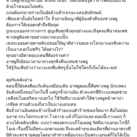
ซางหยูกลับถูกขโมย ‘สกิลนางเอก’ โดยไม่ทันรู้ตัว ทำให้ตนเองป่ว
ด้วยโรคนอนไม่หลับ
ถมต้องกลายร่างเป็นยัยอ้วนสิวเขรอะแสนอัปลักษณ์
เพียงเท่านั้นยังไม่หนำใจ จั๋วม่านอินญาติผู้น้องตัวดีของซางหยู
ต้องการให้เธอตกต่ำถึงขีดสุด
ถูกแบนออกจากวงการ สูญเสียทุกสิ่งทุกอย่างและมีจุดจบที่น่าสมเพช
ซางหยูต้องตายอย่างอนาถแบบนั้น
เธอจะยอมตายตาหลับปล่อยให้ญาติสาวจอมลวงโลกมาแย่งชิงความ
เป็นนางเอกไปฟรีๆ ได้อย่างไร?
ทุกอย่างมีค่าตอบแทนที่ต้องจ่ายค่า!
อาหยูจึงย้อนเวลามาทวงทุกสิ่งคืนแทนซางหยู
ห้รู้กันเสียบ้างว่านางเอกที่แท้ทรูนั้นไม่ใช่ใครก็เป็นได้นะเธอ!
คุยกันหลังอ่าน
ตอนนี้ก็ยังคงตีมแก้แค้นเหมือนเดิม อาหยูตอนนี้คือซางหยู นักแสดง
อันดับหนึ่งของโลกใบนี้ แต่ถูกจั๋วม่านอิน ตัวละครที่มีระบบคอยช่ว
เหลือขโมยสกิลนางเอกไป ใช้รัศมีนางเอกทำให้ซางหยูหน้าตาน่า
เกลียด ส่วนตัวเองก็มาเป็นนางเอกแทน
คือจั๋วม่านอินค่อนข้างเป็นตัวร้ายแบบตัวร้ายช่องเจ็ดมาก คือไม่ค่อ
ฉลาด กระโตกกระตาก โวยวาย แล้วก็ไม่เก่งเลย ตอนนี้เราเฉยๆ ก็
อ่านได้เพลินๆดีค่ะ แบบว่าพลอตระบบก็โอเคอยู่ รัศมีนางเอกอะไรนี่ก็
อเค เรื่องนี้ไม่มีพระเอกตามเคย ถึงจะคล้ายๆเล่มเดิมๆที่ผ่านมาตรงที่
มีตัวละครชายคอยโผล่มาทำท่าเหมือนๆจะเป็นพระเอกแต่ก็ไม่ได้เป็น