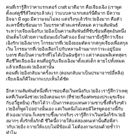
คนที่เรารู้สึกว่าคาแรกเตอร์ craft มาดีมาก คือเจียงเฉิง (เราพูด
ตั้งแต่ดูซีรีส์ใหม่ๆแล้วล่ะ) ว่าแบบคาแรกเตอร์นี่ดีมาก มีความ
อิจฉา มี ego มีความจมไม่ลง แต่จริงๆแล้วรักเว่ยอิงมาก คือตัว
ละครนี้ซับซ้อนมาก ในบรรดาตัวละครทั้งหมด ความสัมพันธ์
ระหว่างเจียงเฉิงกับเว่ยอิงเป็นความสัมพันธ์ที่ซับซ้อนที่สุดอันหนึ่ง
มันเต็มไปด้วยความย้อนแย้งในตัวเอง ยิ่งอ่านเรายิ่งรู้สึกว่าเจียง
เฉิงรักเว่ยอิงมากๆ โกรธมากที่เว่ยอิงยอมตัดจากสกุลเจียงเพื่อสกุล
เวิน โกรธมากที่เว่ยอิงเลือกไปกับหลานจ้านมากกว่าจะอยู่ป้อม
บงกช คือเป็นความรักที่ไม่ได้เป็นฉันชู้สาว แต่ว่าคอมพลิเคทสุดๆ
คือชีวิตเจียงเฉิง คนที่อยู่กับเจียงเฉิงมาตั้งแต่เด็ก ตายไปทั้งหมด
ล้วเหลือแค่เว่ยอิงเท่านั้น
ตอนที่เว่ยอิงกลับมาครั้งแรก (ตอนกลับมาเป็นปรมาจารย์อี๋หลิง)
เจียงเฉินก็ดีใจมากแบบเห็นได้ชัด
อีกความสัมพันธ์หนึ่งที่เราชอบคือเวินหนิงกับเว่ยอิง เรารู้สึกว่าเหตุ
ผลที่เวินหนิงช่วยเว่ยอิงตอนแรก (ที่ช่วยเรื่องศพของประมุขเจียง
กับอวี๋ฮูหยิน) เรียกได้ว่า เป็นการตอบแทนความซาบซึ้งที่จริงๆตัว
เว่ยอิงก็พูดไปอย่างนั้นเอง แต่เวินหนิงไม่เคยมีใครพูดอย่างนี้กับ
ตัวเองมาก่อน ก็เลยซาบซึ้งมากจริงๆ เรารู้สึกว่าเวินหนิงก็รักเว่ยอิ
งมากๆ ทั้งรักทั้งภักดี ชีวิตนี้ถวายให้แค่สองคนเท่านั้นคือพี่สา
วกับเว่ยอิง ถวายให้แบบไม่มีข้อแม้ ไม่ต้องถามก่อนด้วยซ้ำว่า
ทำไม