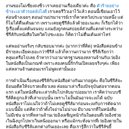
งานของโม่เซียงถงซิ่ว เราเคยอ่านเรื่องเดียวค่ะ คือ
ตัวร้ายอย่าง
ข้าจะเอาตัวรอดยังไงดี
เราเคยรีวิวเอาไว้แล้ว ตอนนี้เขียนเอาไว้
ค่อนข้างเฉยๆ ตอนอ่านปรมาจารย์เราก็คาดหวังประมาณหนึ่ง แต่
ก็ไม่ได้ตื่นเต้นมาก เพราะเคยดูซีรีส์แล้วด้วยอะนะคะ ก็เรียกได้ว่า
รู้เรื่องตั้งแต่ต้นจนจบ แถมยังถูกคนสปอยล์ส่วนที่แตกต่างระหว่าง
ซีรีส์กับหนังสือในทวิตไปซะเยอะ ก็คิดว่าไม่ตื่นเต้นเท่าไหร่
ต่พออ่านจริงๆ กลับชอบมากค่ะ (มากกว่าที่คิด) หนังสือค่อนข้าง
มีรายละเอียดเยอะกว่าซีรีส์ แล้วก็หวานกว่ามาก ซีรีส์เรียกว่า
คลุมเครือไปเลย ถ้าหากว่าเอามาตรฐานของหลานจ้านกับเว่ยอิง
นหนังสือเป็นเกณฑ์ เพราะสองคนนี้รักกันเปิดเผยจริงๆค่ะ เพียง
ค่หลานจ้านตอนแรกไม่พูดเท่านั้นเอง
การดำเนินเรื่องของซีรีส์กับหนังสือต่างกันมากอยู่ค่ะ คึอในซีรีส์จะ
้อนอดีตให้จบรวดเดียวเลย ค่อยมาเล่าเรื่องปัจจุบันต่อจากตอน
รก แต่ในหนังสือจะเล่ากลับไปกลับมาบ่อยมาก เราคิดว่าแบบซี
รีส์คิดถูกแล้วที่เล่าแบบนั้น เพราะไม่งั้นมันอาจจะงงได้ ฉบับ
หนังสือเราไม่แน่ใจว่าถ้าไม่เคยดูซีรีส์มาก่อนจะงงกับการตัดฉาก
บบนี้มั้ย แต่คิดว่าถ้าตั้งใจอ่านไม่น่างง มีบางฉากที่ในหนังสือ
ไม่มีเช่น ฉากที่หลานจ้านเว่ยอิงเผชิญหน้ากันในตอนที่เว่ยอิงช่ว
เวินฉิงบุกไปพาเวินหนิงออกมา หรือแม้กระทั่งฉากที่เว่ยอิงตายใน
หนังสือกับซีรีส์แตกต่างกันเยอะเลย คือเรารู้สึกว่าในซีรีส์ขยี้