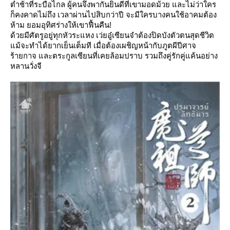
ต่ำช้าที่ระบือไกล ผู้คนจึงพากันยินดีที่เขามอดม้วย และไม่ว่าใคร
ก็คงคาดไม่ถึง เวลาผ่านไปสิบกว่าปี จะมีใครบางคนใช้อาคมต้อง
ห้าม ยอมอุทิศร่างให้เขาฟื้นคืน!
ด้วยมีศัตรูอยู่ทุกหัวระแหง เว่ยอู๋เซียนจำต้องปิดบังตัวตนสุดชีวิต
ม้จะทำได้ยากเย็นเต็มที เมื่อต้องเผชิญหน้ากับภูตผีปีศาจ
ร้ายกาจ และตระกูลเซียนที่เคยล้อมปราบ รวมถึงคู่รักคู่แค้นอย่าง
หลานวั่งจี