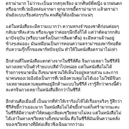
ดราม่ามาก ไม่ว่าจะเป็นฉากสกุลเจียง ฉากศิษย์พี่หญิง ฉากฝนตก
หรือฉากที่เว่ยอิงหล่นจากผา ทุกฉากขยี้ดราม่ามาก แล้วดราม่า
มันยังแบบเรียงต่อๆๆกัน คนที่ดูก็ต้องอินมากแน่ๆ
ต่ในหนังสือจะมีความเบากว่า ความทรงจำของชาติก่อนค่อยๆ
กลับมาทีละส่วน หรือจะพูดว่าค่อยๆนึกถึงก็ได้ แต่ว่าตัดฉากกลับ
มาปัจจุบัน (หรือบางครั้งเป็นการลืมตาตื่น) จะมีหลานจ้านอยู่
ข้างๆเสมออะ มันเหมือนเป็นการทอนความดราม่าของพาร์ทอดีต
กับความกุ๊กกิ๊กของพาร์ทปัจจุบัน ทำให้ในหนังสือดราม่าไม่เท่า
อีกส่วนที่ในหนังสือแตกต่างจากในซีรีส์คือ จินกวงเหยา ในซีรีส์จิ
นกวงเหยาเป็นตัวร้ายแบบสีดำไปหน่อย แต่ในหนังสือไม่ได้
ร้ายกาจขนาดนั้น ถึงขนาดชวนให้เห็นใจอยู่หลายส่วน และการ
ฆ่าคนของเว่ยอิงยังเป็นการที่เว่ยอิงควบคุมไม่ได้เอง ไม่ใช่มีจินก
วงเหยาคอยควบคุมศพอยู่อีกด้านแบบในซีรีส์ เรารู้สึกว่าตรงนี้ตัว
ละครจินกวงเหยาในหนังสือลึกกว่าในซีรีส์
อีกส่วนคือเมืองอี้ เป็นฉากที่ทำให้เราร้องไห้ได้เรื่อยๆจริงๆ รู้สึกว่า
ซีรีส์ขยี้กว่าเยอะมาก ในหนังสือไม่ได้ขยี้เท่าแต่ก็เศร้ามากนะคะ
นซีรีส์มีความทำให้คนดูเกลียดเซวียหยางไม่ลง แต่ในหนังสือไม่
ได้เล่าในทางเซวียหยางถึงขนาดนั้น คือในซีรีส์มันเห็นความคลั่ง
ของเซวียหยางที่มีต่อเสี่ยวชิงเฉินมากกว่าอะ