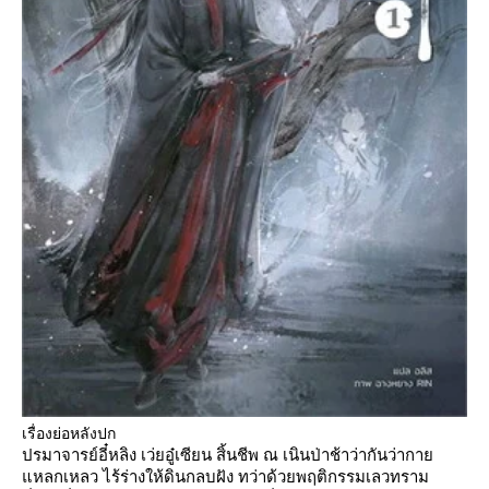
เรื่องย่อหลังปก
ปรมาจารย์อี๋หลิง เว่ยอู๋เซียน สิ้นชีพ ณ เนินป่าช้าว่ากันว่ากา
หลกเหลว ไร้ร่างให้ดินกลบฝัง ทว่าด้วยพฤติกรรมเลวทราม