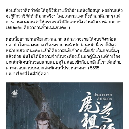
ส่วนตัวเราคิดว่าต่อให้ดูซีรีส์มาแล้วก็อ่านหนังสือสนุก พออ่านแล้ว
จะรู้สึกว่าซีรีส์ทำดีมากจริงๆ โดยเฉพาะแคสติ้งทำมาดีมากๆ แต่
การอ่านแน่นอนว่าให้อรรถรสไปอีกแบบนึง ส่วนตัวเราชอบมากๆ
เลยล่ะค่ะ คิดว่าอ่านซ้ำแน่นอนค่ะ :)
ตอนนี้อยากอ่านเทียนกวานมาก แต่กะว่าจะรอให้จบจริงๆก่อน
ปล. ปกโดยฉางหยาง เรื่องดราม่าหน้าปกก่อนหน้านี้ เราก็คิดว่า
หน้าปกสวยดีนะคะ แล้วก็คิดว่ามันก็เข้ากับเนื้อเรื่องในตอนนั้นๆ
ล้วด้วย มันไม่ได้มีความจำเป็นจะต้องเป็นปกคู่นี่นา แต่ถ้าเรื่อง
ปกเล่มพิเศษมันวอบแวบแบบดูไม่ค่อยเข้ากับปกอันนี้เราเห็นด้ว
ความวอบแวบบนปกเล่มพิเศษนี่ประหลาดมาก 5555
ปล.2 เรื่องนี้ไม่มีอีบุ้คค่า