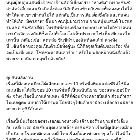
หนุ่มผู้อบอุ่นแสนดี เจ้าของร้านสัตว์เลี้ยงอย่าง "หางหัง" เพราะชินชิ
ล่าสัตว์เลี้ยงแสนรักเกิดตั้งท้อง นิสัยที่ตรงข้ามกันของทั้งสองคนไม่ได้
ทำให้พวกเขาเข้ากันไม่ได้ แต่กลับเป็นการเติมเต็มซึ่งกันและกันจน
ทำให้เกิด "มิตรภาพ" ขึ้นมา คนบุ่มบ่ามวู่วาม ชายหนุ่มแสนดี โปรแก
รมแชต ชินชิล่าสี่ตัว โทรศัพท์สองเครื่อง ระยะทางห่างไม่กี่ช่วงถนน
การบังเอิญเจอกันที่ช็อกไปทั้งโลก ไม่เห็นประกายไฟ เห็นเพียงแค่ไฟ
เท่านั้น เหลียงเจ๋อ : สุดหล่อ ชินชิล่าของฉันท้องแล้ว! หางหัง :
นี่...ชินชิล่าของคุณเป็นตัวเมียทั้งคู่นะ นี่ก็คือจุดเริ่มต้นของเรื่อง ซึ่ง
จะเป็นเพียงแค่ "โชคชะตาอันเลวร้าย" หรือไม่ พลิกหน้าหนังสือแล้ว
พวกเรามามีความสุขไปด้วยกัน!
คุยกันหลังอ่าน
เรื่องนี้คือถนนเยียนไต้เสียหมายเลข 10 หรือชื่อที่คนแปลซีรีส์ใช้คือ
ถนนเยียนไต้เสียซอย 10 เวอร์ชั่นนี้เป็นฉบับนิยาย ของสนพเฮอร์มิท
ค่ะ จริงๆเรื่องนี้เก่าแล้วแหละ ซีรีส์ก็ค่อนข้างหลายปีแล้ว ส่วนตัวเรา
ไม่เคยดูค่ะ แบบถ้าให้เราพูด โดยทั่วๆไปแล้วเรามักจะเลือกอ่านนิยา
มากกว่าดูซีรีส์น่ะค่ะ
เรื่องนี้เป็นเรื่องของพระเอกอย่างหางหัง เจ้าของร้านขายสัตว์เลี้ยง
กับ เหลียงเจ๋อ นักเขียนสุดแปลกเจ้าของชินชิล่า เรื่องนี้ดูเผินๆเหมือน
เป็นนิยายโรแมนติกคอมเมดี้ โทนเรื่องก็ค่อนข้างเบาๆ สโลว์ไลฟ์ ไม่
ได้มีอีเว้นท์หนักหนาอะไรให้ชวนปวดหัว ตัวพระเอกนายเอกก็มี