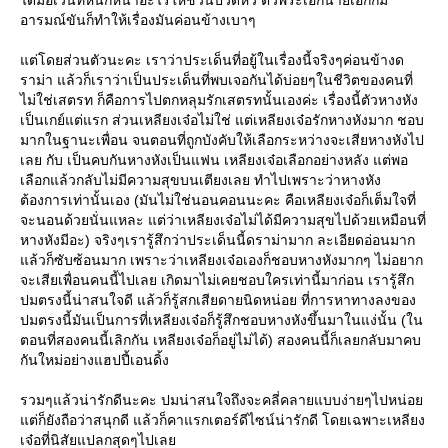
อารมณ์ขันก็ทำให้เรื่องมันค่อนข้างเบาๆ
ต่โดยส่วนตัวนะคะ เราว่าประเด็นที่อยู้ในเรื่องนี้จริงๆค่อนข้างด
ราม่า แล้วก็เราว่าเป็นประเด็นที่พบเจอกันได้บ่อยๆในชีวิตของคนที่
ไม่ใช่เสตรท ก็คือการไปตกหลุมรักเสตรทนั้นเองค่ะ เรื่องนี้ตัวหางหัง
เป็นเกย์แต่แรก ส่วนเหลียงเจ๋อไม่ใช่ แต่เหลียงเจ๋อรักหางหังมาก ชอบ
มากในฐานะเพื่อน จนตอนที่ถูกบังคับให้เลือกระหว่างจะเสียหางหังไป
เลย กับ เป็นคบกันหางหังเป็นแฟน เหลียงเจ๋อเลือกอย่างหลัง แต่พอ
เลือกแล้วกลับไม่มีความสุขบนเตียงเลย ทำไปเพราะว่าหางหัง
ต้องการเท่านั้นเอง (มันไม่ใช่นอนคอนนะคะ คือเหลียงเจ๋อก็เต็มใจที่
จะนอนด้วยนั่นแหละ แต่ว่าเหลียงเจ๋อไม่ได้มีความสุขไปด้วยเหมือนที่
หางหังมีอะ) จริงๆเรารู้สึกว่าประเด็นนี้ดราม่ามาก ละเอียดอ่อนมาก
ล้วก็ซับซ้อนมาก เพราะว่าเหลียงเจ๋อเองก็ชอบหางหังมากๆ ไม่อยาก
จะเสียเพื่อนคนนี้ไปเลย เกิดมาไม่เคยชอบใครเท่านี้มาก่อน เรารู้สึก
ปมตรงนี้น่าสนใจดี แล้วก็รู้สกเสียดายนิดหน่อย ที่การหาทางลงของ
ปมตรงนี้มันเป็นการที่เหลียงเจ๋อก็รู้สึกชอบหางหังขึ้นมาในแง่นั้น (ใน
ตอนที่สองคนนี้เลิกกัน เหลียงเจ๋อก็อยู่ไม่ได้) สองคนนี้ก็เลยกลับมาคบ
กันใหม่อย่างแฮปปี้เอนดิ้ง
รวมๆแล้วน่ารักดีนะคะ ปมน่าสนใจถึงจะคลี่คลายแบบง่ายๆไปหน่อ
ต่ก็ยังถือว่าสนุกดี แล้วก็คาแรกเตอร์ดีไซน์น่ารักดี โดยเฉพาะเหลียง
เจ๋อที่นิสัยแปลกสุดๆไปเล