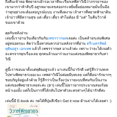
ถึงคืนเข้าหอ พิทยาธรเฝ้ารอเวลาที่จะเรียกเทพีสาวิณีว่าภรรยาของ
เขามากว่าห้าสิบปี อสูรหมายเลขสองกระหยิ่มยิ้มย่องหมายมั่นปั้นมือ
ว่าทุกอย่างจะต้องสมบูรณ์แบบ งานที่งดงาม เจ้าสาวที่หยาดฟ้ามาดิน
เจ้าบ่าวที่มีความสุข แต่ เดี๋ยว เดี๋ยว ทำไมต้อง มี "แต่" ในคืนวิวาห์
ของเขาด้ว
คุยกันหลังอ่าน
เล่มนี้เราอ่านวันเดียวกันกับ
เพชรรากษส
เลยค่ะ เป็นคล้ายๆเล่มพิเศษ
อยู่หน่อยๆนะ คิดว่าเนื้อหาสมควรอ่านหลังจากที่อ่าน
ตรีเนตรทิพย์
ทุติยอสูร
เอกเทพ
ล้วก็ เพชรรากษส มาแล้วค่ะ เพราะว่าจะได้เจอตัว
ละครจากทุกเรื่องเลย ทุกคนล้วนมาร่วมงานแต่งของพิทยาธรกับสา
วิณี
คู่นี้เราชอบมาตั้งแต่ทุติยอสูรแล้ว มาเล่มนี้ก็น่ารักดี แต่รู้สึกว่าบทเท
ไปทางพิทยาธรเยอะนะ เทพสาวิณีไม่ค่อยมีบทเลย แต่ก็คือน่ารักมากๆ
ชอบกัญจ์อยู่แล้วด้วย ก็รู้สึกว่าเป็นเรื่องวุ่นวายแบบที่สมกับเป็นงาน
ต่งของพิทยาธรเลยล่ะค่ะ (ฮา) เล่มนี้ไม่ยาวมากประมาณสองร้อ
หน้าเองมั้ง แต่ก็เป็นการที่ได้กลับไปหาตัวละครต่างๆได้น่ารักดีค่ะ
เล่มนี้มี E-book ค่ะ กดได้ที่ปุ่มสีเขียว Get it now ด้านล่างได้เลยค่า :)