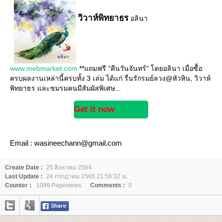
วิวาห์พิทยาธร
อลินา
www.mebmarket.com
**แถมฟรี "คืนวันจันทร์" โดยอลินา เมื่อซื้อ
ครบผลงานเหล่านี้ครบทั้ง 3 เล่ม ได้แก่ รื่นรักรมย์ลวง@หัวหิน, วิวาห์
พิทยาธร และชมรมคนมีสัมผัสพิเศษ...
Get it now
Email : wasineechann@gmail.com
Create Date :
25 สิงหาคม 2564
Last Update :
24 กรกฎาคม 2565 21:56:32 น.
Counter :
1099 Pageviews.
Comments :
0