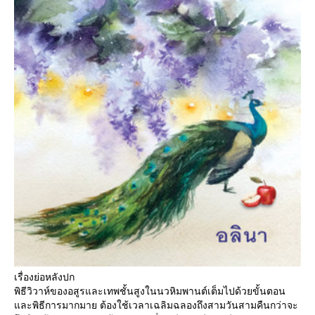
เรื่องย่อหลังปก
พิธีวิวาห์ของอสูรและเทพชั้นสูงในนวหิมพานต์เต็มไปด้วยขั้นตอน
ละพิธีการมากมาย ต้องใช้เวลาเฉลิมฉลองถึงสามวันสามคืนกว่าจะ