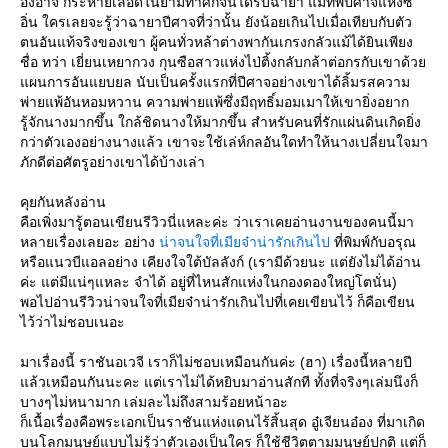
องอาจ กระหายเลือดในยามทำศึกจนได้รับฉายา แม่ทัพปีศาจแห่งซี
อิ่น ใครเลยจะรู้ว่าฉายาปีศาจที่ว่านั้น ยังน้อยเกินไปเมื่อเทียบกับตัว
ตนอันแท้จริงของเขา ผู้คนทั่วหล้าต่างพากันเกรงกลัวแม้ได้ยินเพียง
ชื่อ ทว่า เยี่ยนเหยากวง กุนซือสาวแห่งไป่ติ้งกลับกล้าต่อกรกับเขาด้ว
ผนการอันแยบยล นับเป็นครั้งแรกที่ปีศาจอย่างเขาได้ลิ้มรสความ
พ่ายแพ้อันหอมหวาน ความพ่ายแพ้ซึ่งมีฤทธิ์มอมเมาให้เขายิ่งอยาก
รู้จักนางมากขึ้น ใกล้ชิดนางให้มากขึ้น สำหรับคนที่รักแผ่นดินเกิดยิ่ง
กว่าตัวเองอย่างนางแล้ว เขาจะใช้เล่ห์กลอันใดทำให้นางเปลี่ยนใจมา
ภักดีต่อศัตรูอย่างเขาได้บ้างเล่า
คุยกันหลังอ่าน
คือเพิ่งมารู้ตอนเขียนรีวิวนี่แหละค่ะ ว่าเราเคยอ่านงานของคนนี้มา
หลายเรื่องเลยอะ อย่าง
น่าจนใจที่เมียจ๋าน่ารักเกินไป
ที่พิมพ์กับอรุณ
หรือแนวบีแอลอย่าง เคียงใจใต้บัลลังก์ (เรามีด้วยนะ แต่ยังไม่ได้อ่าน
ค่ะ แต่มีแน่ๆแหละ จำได้ อยู่ที่ไหนสักแห่งในกองดองใหญ่โตนั่น)
พอไปอ่านรีวิวน่าจนใจที่เมียจ๋าน่ารักเกินไปที่เคยเขียนไว้ ก็คือเขียน
ไว้ว่าไม่ชอบเนอะ
มาเรื่องนี้ ราชันอเวจี เราก็ไม่ชอบเหมือนกันค่ะ (ฮา) เรื่องนี้หลายปี
ล้วเหมือนกันนะคะ แต่เราไม่ได้หยิบมาอ่านสักที ทั้งที่จริงๆเล่มนึงก็
บางๆไม่หนามาก เล่มละไม่ถึงสามร้อยหน้าอะ
ก็เนื้อเรื่องคือพระเอกเป็นราชันแห่งแดนไร้สิ้นสุด อู๋เจียนอ๋อง ที่มาเกิด
บนโลกมนุษย์แบบไม่รู้ว่าตัวเองเป็นใคร ก็ใช้ชีวิตตามมนุษย์ปกติ แต่ก็