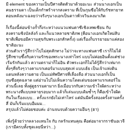
มี element ของความเป็นปีศาจติดตัวมาด้วยอะนะ ส่วนนางเอกเป็น
คนธรรมดา เป็นเด็กกำพร้าจากสงคราม ที่เป็นกุนซือให้กับรัชทายาท
ตอนหลังมาเฉลยว่าจริงๆนางเอกเป็นดาวพั่วจวินลงมาเกิด
ก็เรื่องนี้ค่อนข้างก้ำกึ่งระหว่างแนวแฟนตาซีเชิงเทพเซียน กับ
สงครามชิงบัลลังก์ และก็แนวหลายชาติภพ (คือนางเอกเกิดใหม่สิบ
ชาติเพื่อขอมีความสุขกับพระเอกสักครั้ง) แต่เรื่องก็บรรยายมาแค่สอง
ชาติอะนะ
ส่วนตัวเรารู้สึกว่าไปไม่สุดสักทาง ไม่ว่าจะทางแฟนตาซี เราก็ไม่ได้
รู้สึกซาบซึ้งกับความรักของพระนางเท่าไหร่ แบบไม่ค่อยอินตั้งแต่ช่วง
เริ่มรักกันแล้ว ความดราม่าก็ไม่อิน ตัวพระเอกก็ไม่ได้รู้สึกว่าเท่มาก
ทั้งๆที่จริงๆวางคาแรกเตอร์มาแบบสุดเท่ แบบเฮ้ย เป็นเจ้าแห่งดิน
ดนหลังความตาย เป็นแม่ทัพปีศาจที่เลื่องลือ ส่วนนางเอกก็เป็น
กุนซือสุดฉลาด แต่อ่านไปไม่เห็นความโดดเด่นของคาแรกเตอร์ใน
ส่วนนี้เลย ทั้งคู่ดูธรรมดามาก ยิ่งเมื่อบวกกับความเข้าใจผิดระหว่าง
พระนางที่แบบหลายรอบมาก แล้วก็เล่นแบบเดิมซ้ำๆ ก็คือเข้าใจผิด
กันในเรื่องแบบ... ครั้งแรกยังไม่เท่าไหร่ แต่มันมีครั้งสองครั้งสามครั้ง
สี่ มันก็เริ่มแบบอืมมม...
สรุปแล้วไม่ค่อยชอบค่ะ อ่านจนจบด้วยความอึนๆ (ฮา)
เพิ่งรู้ด้วยว่ากลลวงแทนใจ กับ กลรักแทนคุณ คือต่อมาจากราชันอเวจี
(เรามีครบทั้งชุดเลยนี่หว่า...)