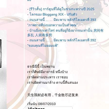
-
[รีวิวสั้น] การ์ตูนที่ได้ดูในช่วงระหว่างปี 2025
-
ลกของ Bloggang XIX - ปรับตัว
-
ถนนสายนี้ ... ... มีตะพาบ หลักกิโลเมตรที่ 393
"ภาพถ่ายที่บ่งบอกความเป็นตัวคุณ"
-
บ้านยิ่งรกเท่าไหร่ คนที่อยู่ก็ยิ่งยากจนเท่านั้น 房间有
多乱 人就有多穷
-
ถนนสายนี้ ... ... มีตะพาบ หลักกิโลเมตรที่ 392
"ขอบคุณที่ไม่ยอมแพ้"
ธรณีนี่นี้ เป็นพยาน
เราก็ศิษย์มีอาจารย์ หนึ่งบ้าง
เราผิดท่านประหาร เราชอบ
เราบ่ผิดท่านมาล้าง ดาบนี้คืนสนอง
天生我材必有用，千金散尽还复来
เริ่มนับ 08/07/2010