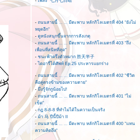
-
เพลง "七月七日晴"
-
ถนนสายนี้ ... ... มีตะพาบ หลักกิโลเมตรที่ 404 "ยังไม่
หยุดอีก"
-
ดูหนังสนุกขึ้นจากการสังเกตุ
-
ถนนสายนี้ ... ... มีตะพาบ หลักกิโลเมตรที่ 403 "ถึง
เพื่อนที่สนิทที่สุด"
-
ชนะฟ้าครึ่งตัวหมาก 胜天半子
-
ไดอารี่ได้ศัพท์ Ep.25 ประหารแยกร่าง
-
ถนนสายนี้ ... ... มีตะพาบ หลักกิโลเมตรที่ 402 "ชีวิต
คือคู่ตรงข้ามของความตาย"
-
มึงรู้จักกูน้อยไป!
-
ถนนสายนี้ ... ... มีตะพาบ หลักกิโลเมตรที่ 401 "ไม่
เข็ด"
-
กฎ 8-8-8 ที่ทำไม่ได้ในความเป็นจริง
-
ม้า 马 ปีนี้ปีม้า II
-
ถนนสายนี้ ... ... มีตะพาบ หลักกิโลเมตรที่ 400 "แทน
ความคิดถึง"