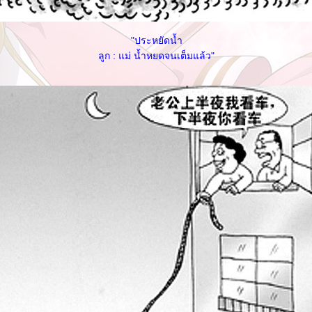
"ประหยัดน้ำ
ลูก : แม่ น้ำหยดจนเต็มแล้ว"