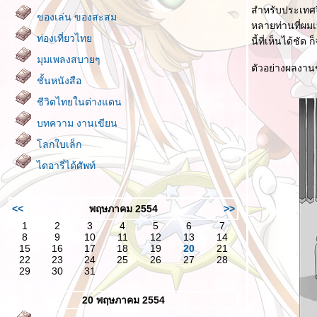
สำหรับประเทศจ
ของเล่น ของสะสม
หลายท่านที่ผมเ
ท่องเที่ยวไท
นี้ที่เห็นได้ชัด
มุมเพลงสบายๆ
ตัวอย่างผลงา
ชั้นหนังสือ
ชีวิตไทยในต่างแดน
บทความ งานเขียน
ลกใบเล็ก
ไดอารี่ได้ศัพท์
<<
พฤษภาคม 2554
>>
1
2
3
4
5
6
7
8
9
10
11
12
13
14
15
16
17
18
19
20
21
22
23
24
25
26
27
28
29
30
31
20 พฤษภาคม 2554