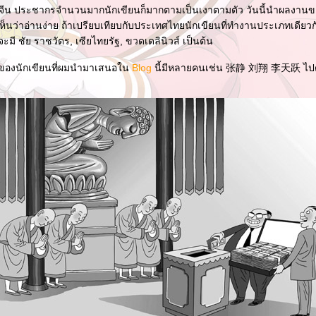
ีน ประชากรจำนวนมากนักเขียนก็มากตามเป็นเงาตามตัว วันนี้นำผลงานข
ห็นว่าอ่านง่าย ถ้าเปรียบเทียบกับประเทศไทยนักเขียนที่ทำงานประเภทเดียวก
 ก็จะมี ชัย ราชวัตร, เซียไทยรัฐ, ขวดเดลินิวส์ เป็นต้น
นของนักเขียนที่ผมนำมาเสนอใน
Blog
นี้มีหลายคนเช่น 张静 刘翔 李天跃 ไปดูก