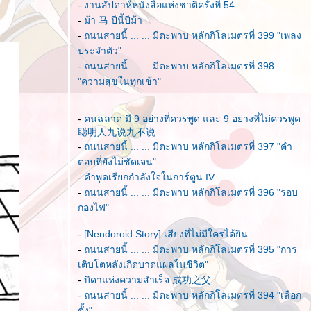
-
งานสัปดาห์หนังสือแห่งชาติครั้งที่ 54
-
ม้า 马 ปีนี้ปีม้า
-
ถนนสายนี้ ... ... มีตะพาบ หลักกิโลเมตรที่ 399 "เพลง
ประจำตัว"
-
ถนนสายนี้ ... ... มีตะพาบ หลักกิโลเมตรที่ 398
"ความสุขในทุกเช้า"
-
คนฉลาด มี 9 อย่างที่ควรพูด และ 9 อย่างที่ไม่ควรพูด
聪明人九说九不说
-
ถนนสายนี้ ... ... มีตะพาบ หลักกิโลเมตรที่ 397 "คำ
ตอบที่ยังไม่ชัดเจน"
-
คำพูดเรียกกำลังใจในการ์ตูน IV
-
ถนนสายนี้ ... ... มีตะพาบ หลักกิโลเมตรที่ 396 "รอบ
กองไฟ"
-
[Nendoroid Story] เสียงที่ไม่มีใครได้ยิน
-
ถนนสายนี้ ... ... มีตะพาบ หลักกิโลเมตรที่ 395 "การ
เติบโตหลังเกิดบาดแผลในชีวิต"
-
บิดาแห่งความสำเร็จ 成功之父
-
ถนนสายนี้ ... ... มีตะพาบ หลักกิโลเมตรที่ 394 "เลือก
ตั้ง"