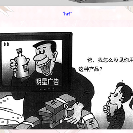
"ไหว้"