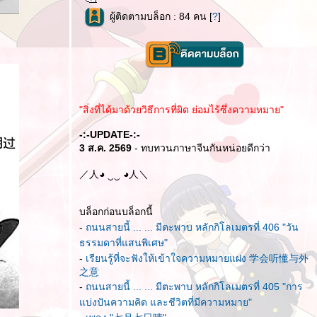
ผู้ติดตามบล็อก : 84 คน [
?
]
"สิ่งที่ได้มาด้วยวิธีการที่ผิด ย่อมไร้ซึ่งความหมาย"
-:-UPDATE-:-
3 ส.ค. 2569
- ทบทวนภาษาจีนกันหน่อยดีกว่า
／人◕ ‿‿ ◕人＼
บล็อกก่อนบล็อกนี้
-
ถนนสายนี้ ... ... มีตะพาบ หลักกิโลเมตรที่ 406 "วัน
ธรรมดาที่แสนพิเศษ"
-
เรียนรู้ที่จะฟังให้เข้าใจความหมายแฝง 学会听懂与外
之意
-
ถนนสายนี้ ... ... มีตะพาบ หลักกิโลเมตรที่ 405 "การ
บ่งปันความคิด และชีวิตที่มีความหมาย"