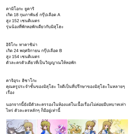
คามิโอกะ ยูคาริ
เกิด 18 กุมภาพันธ์ กรุ๊ปเลือด A
สูง 152 เซนติเมตร
รุ่นน้องที่พักหอพักเดียวกับมิสุโฮะ
อิจิโกะ ทาคาชิม่า
เกิด 24 พฤศจิกายน กรุ๊ปเลือด B
สูง 154 เซนติเมตร
ตัวละครตัวเดียวที่เป็นวิญญาณให้หอพัก
คาจิอุระ ฮิซาโกะ
คุณครูประจำชั้นของมิสุโฮะ ใจดีเป็นที่ปรึกษาของมิสุโฮะในหลายๆ
เรื่อง
นอกจากนี้ยังมีตัวละครรองในห้องแต่ในเนื้อเรื่องไม่ค่อยมีบทบาทเท่า
ไหร่ ตัวละครหลักๆ ก็มีอยู่เท่านี้