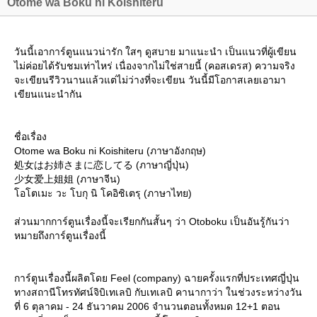
Otome wa Boku ni Koishiteru
วันนี้เอาการ์ตูนแนวน่ารัก ใสๆ ดูสบาย มาแนะนำ เป็นแนวที่ผู้เขียน
ไม่ค่อยได้รับชมเท่าไหร่ เนื่องจากไม่ใช่สายนี้ (คอสเดรส) ความจริง
จะเขียนรีวิวนานแล้วแต่ไม่ว่างที่จะเขียน วันนี้มีโอกาสเลยเอามา
เขียนแนะนำกัน
ชื่อเรื่อง
Otome wa Boku ni Koishiteru (ภาษาอังกฤษ)
処女はお姉さまに恋してる (ภาษาญี่ปุ่น)
少女爱上姐姐 (ภาษาจีน)
อโตเมะ วะ โบกุ นิ โคอิชิเตรุ (ภาษาไทย)
ส่วนมากการ์ตูนเรื่องนี้จะเรียกกันสั้นๆ ว่า Otoboku เป็นอันรู้กันว่า
หมายถึงการ์ตูนเรื่องนี้
การ์ตูนเรื่องนี้ผลิตโดย Feel (company) ฉายครั้งแรกที่ประเทศญี่ปุ่น
ทางสถานีโทรทัศน์จิบิเทเลบิ กับเทเลบิ คานากาว่า ในช่วงระหว่างวัน
ที่ 6 ตุลาคม - 24 ธันวาคม 2006 จำนวนตอนทั้งหมด 12+1 ตอน