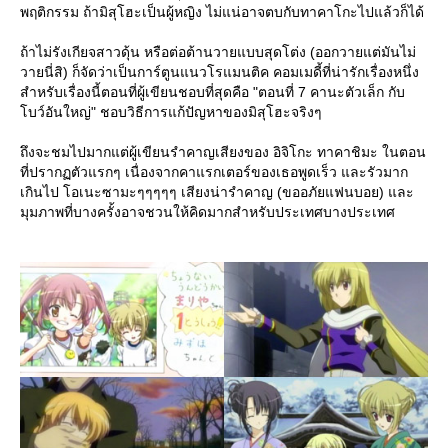
พฤติกรรม ถ้ามิสุโฮะเป็นผู้หญิง ไม่แน่อาจตบกับทาคาโกะไปแล้วก็ได้
ถ้าไม่รังเกียจสาวดุ้น หรือต่อต้านวายแบบสุดโต่ง (ออกวายแต่มันไม่
วายนี่สิ) ก็จัดว่าเป็นการ์ตูนแนวโรแมนติค คอมเมดี้ที่น่ารักเรื่องหนึ่ง
สำหรับเรื่องนี้ตอนที่ผู้เขียนชอบที่สุดคือ "ตอนที่ 7 คานะตัวเล็ก กับ
บว์อันใหญ่" ชอบวิธีการแก้ปัญหาของมิสุโฮะจริงๆ
ถึงจะชมไปมากแต่ผู้เขียนรำคาญเสียงของ อิจิโกะ ทาคาชิมะ ในตอน
ที่ปรากฏตัวแรกๆ เนื่องจากคาแรกเตอร์ของเธอพูดเร็ว และรัวมาก
เกินไป โอเนะซามะๆๆๆๆๆ เสียงน่ารำคาญ (ขออภัยแฟนบอย) และ
มุมภาพที่บางครั้งอาจชวนให้คิดมากสำหรับประเทศบางประเทศ