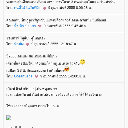
ระบบจะบันทึกคะแนนโหวต เฉพาะการโหวต 3 ครั้งล่าสุดในแต่ละวันเท่านั้น
ดย:
คนที่ใช่ ในวันที่ผิด
9 กุมภาพันธ์ 2555 8:06:28 น.
คุณต่อนับเป็นกูรูการ์ตูนญี่ปุ่นแห่งบล็อกแกงค์เลยนะครับเนี่ย นับถือเล
ดย:
น้ำ-ฟ้า-ป่า-เขา
9 กุมภาพันธ์ 2555 9:45:48 น.
ชอบตัวที่มีหูสีชมพูใหญ่ๆอะ
ดย:
น้องผิง
9 กุมภาพันธ์ 2555 12:18:47 น.
ปี2006เลยแฮะ ซับไทยจะยังมีมั้ยนะ
เดี๋ยวนี้แค่อนิเมใหม่ๆดังๆผมก็ตามดูไม่ไหวแล้วครับ
เหมือน SS นึงมันออกเยอะกว่าเดิมมั้ยนะ
ดย:
OceanSage
9 กุมภาพันธ์ 2555 14:00:31 น.
อโมฆํ ทิวสํ กยิรา อปฺเปน พหุเกน วา
เวลาแต่ละวัน อย่าให้ผ่านไปเปล่า จะน้อยหรือมาก ก็ให้ได้อะไรบ้าง
ช้เวลาอย่างมีคุณค่า ตลอดไป...นะคะ