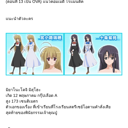
(ตอนที่ 13 เป็น OVA) แนวคอมเมดี้ โรแมนติค
นะนำตัวละคร
มิยาโนะโคจิ มิสุโฮะ
เกิด 12 พฤษภาคม กรุ๊ปเลือด A
สูง 173 เซนติเมตร
ตัวเอกของเรื่อง ที่เข้าเรียนที่โรงเรียนสตรีเซย์โอตามคำสั่งเสี
สุดท้ายของพินัยกรรมเจ้าคุณปู่