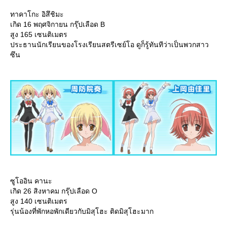
ทาคาโกะ อิสึชิมะ
เกิด 16 พฤศจิกายน กรุ๊ปเลือด B
สูง 165 เซนติเมตร
ประธานนักเรียนของโรงเรียนสตรีเซย์โอ ดูก็รู้ทันทีว่าเป็นพวกสาว
ซึน
ซูโออิน คานะ
เกิด 26 สิงหาคม กรุ๊ปเลือด O
สูง 140 เซนติเมตร
รุ่นน้องที่พักหอพักเดียวกับมิสุโฮะ ติดมิสุโฮะมาก