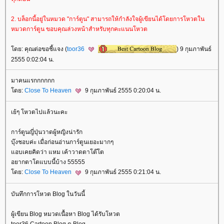
2. บล็อกนี้อยู่ในหมวด "การ์ตูน" สามารถให้กำลังใจผู้เขียนได้โดยการโหวตใน
หมวดการ์ตูน ขอบคุณล่วงหน้าสำหรับทุกคะแนนโหวต
ดย: คุณต่อขอชี้แจง (
toor36
) 9 กุมภาพันธ์
2555 0:02:04 น.
มาคนแรกกกกกก
ดย:
Close To Heaven
9 กุมภาพันธ์ 2555 0:20:04 น.
เย้ๆ โหวตไปแล้วนะคะ
การ์ตูนญี่ปุ่นวาดผู้หญิงน่ารัก
บุ๊งชอบค่ะ เมื่อก่อนอ่านการ์ตูนเยอะมากๆ
อบเคยคิดว่า แหม เค้าวาดตาโต๊โต
อยากตาโตแบบนี้บ้าง 55555
ดย:
Close To Heaven
9 กุมภาพันธ์ 2555 0:21:04 น.
บันทึกการโหวต Blog ในวันนี้
ผู้เขียน Blog หมวดเนื้อหา Blog ได้รับโหวต
toor36 Cartoon Blog ดู Blog