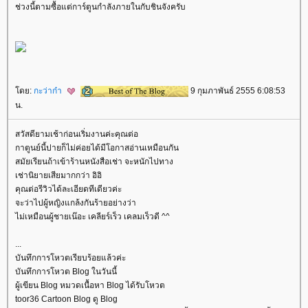
ช่วงนี้ตามซื้อแต่การ์ตูนกำลังภายในกับชินจังครับ
ดย:
กะว่าก๋า
9 กุมภาพันธ์ 2555 6:08:53
น.
สวัสดียามเช้าก่อนเริ่มงานค่ะคุณต่อ
กาตูนย์นี้ปายก็ไม่ค่อยได้มีโอกาสอ่านเหมือนกัน
สมัยเรียนถ้าเข้าร้านหนังสือเช่า จะหนักไปทาง
เช่านิยายเสียมากกว่า อิอิ
คุณต่อรีวิวได้ละเอียดทีเดียวค่ะ
จะว่าไปผู้หญิงแกล้งกันร้ายอย่างว่า
ไม่เหมือนผู้ชายเน๊อะ เคลียร์เร็ว เคลมเร็วดี ^^
...
บันทึกการโหวตเรียบร้อยแล้วค่ะ
บันทึกการโหวต Blog ในวันนี้
ผู้เขียน Blog หมวดเนื้อหา Blog ได้รับโหวต
toor36 Cartoon Blog ดู Blog