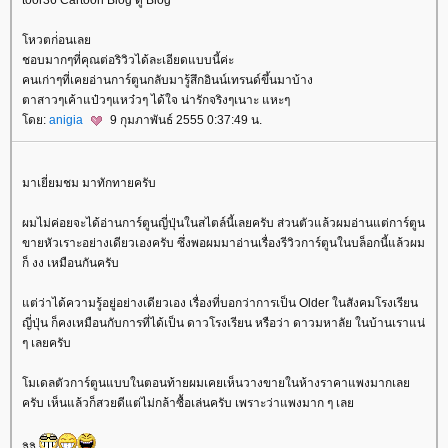
หวตก่่อนเล
ชอบมากๆที่คุณต่อริวิวได้ละเอียดแบบนี้ค่ะ
คนเก่าๆที่เคยอ่านการ์ตูนกลับมารู้สึกอินน์เทรนด์ขึ้นมาบ้าง
ตาสาวๆเค้าแป๋วๆแหว๋วๆ ได้ใจ น่ารักจริงๆเนาะ แหะๆ
ดย:
anigia
9 กุมภาพันธ์ 2555 0:37:49 น.
มาเยี่ยมชม มาทักทายครับ
ผมไม่ค่อยจะได้อ่านการ์ตูนญี่ปุ่นในสไตล์นี้เลยครับ ส่วนตัวแล้วผมอ่านแต่การ์ตูน
ขายหัวเราะอย่างเดียวเองครับ ซึ่งพอผมมาอ่านเรื่องรีวิวการ์ตูนในบล็อกนี้แล้วผม
ก็ งง เหมือนกันครับ
ต่ว่าได้ความรู้อยู่อย่างเดียวเอง เรื่องที่บอกว่าการเป็น Older ในสังคมโรงเรียน
ญี่ปุ่น ก็คงเหมือนกับการที่ได้เป็น ดาวโรงเรียน หรือว่า ดาวมหาลัย ในบ้านเราแน่
ๆ เลยครับ
มเดลตัวการ์ตูนแบบในตอนท้ายผมเคยเห็นวางขายในห้างราคาแพงมากเล
ครับ เห็นแล้วก็สวยดีแต่ไม่กล้าซื้อเล่นครับ เพราะว่าแพงมาก ๆ เล
อิอิ