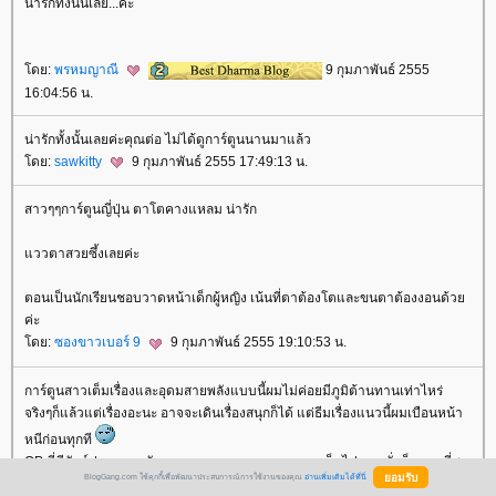
น่ารักทั้งนั้นเลย...ค่ะ
ดย:
พรหมญาณี
9 กุมภาพันธ์ 2555
16:04:56 น.
น่ารักทั้งนั้นเลยค่ะคุณต่อ ไม่ได้ดูการ์ตูนนานมาแล้ว
ดย:
sawkitty
9 กุมภาพันธ์ 2555 17:49:13 น.
สาวๆๆการ์ตูนญี่ปุ่น ตาโตคางแหลม น่ารัก
ววตาสวยซึ้งเลยค่ะ
ตอนเป็นนักเรียนชอบวาดหน้าเด็กผู้หญิง เน้นที่ตาต้องโตและขนตาต้องงอนด้ว
ค่ะ
ดย:
ซองขาวเบอร์ 9
9 กุมภาพันธ์ 2555 19:10:53 น.
การ์ตูนสาวเต็มเรื่องและอุดมสายพลังแบบนี้ผมไม่ค่อยมีภูมิต้านทานเท่าไหร่
จริงๆก็แล้วแต่เรื่องอะนะ อาจจะเดินเรื่องสนุกก็ได้ แต่ธีมเรื่องแนวนี้ผมเบือนหน้า
หนีก่อนทุกที
OP ที่มีสัตว์ประหลาดหัวกลมๆออกมาลอยหลอกหลอนเต็มไปหมดนั่นก็หลอนที่สุด
BlogGang.com ใช้คุกกี้เพื่อพัฒนาประสบการณ์การใช้งานของคุณ
อ่านเพิ่มเติมได้ที่นี่