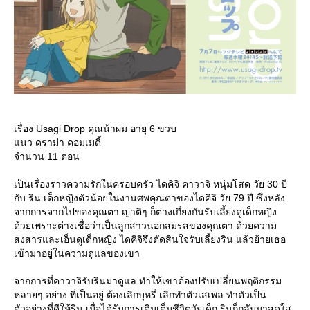
เรื่อง Usagi Drop คุณน้าผม อายุ 6 ขวบ
นว ดราม่า คอมเมดี้
จำนวน 11 ตอน
เป็นเรื่องราวความรักในครอบครัว ไดคิจิ คาวาจิ หนุ่มโสด วัย 30 ปี
กับ ริน เด็กหญิงตัวน้อยในงานศพคุณตาของไดคิจิ วัย 79 ปี ซึ่งหลัง
จากการจากไปของคุณตา ญาติๆ ก็ต่างเกี่ยงกันรับเลี้ยงดูเด็กหญิง
ด้วยเพราะต่างเชื่อว่าเป็นลูกสาวนอกสมรสของคุณตา ด้วยความ
สงสารและเอ็นดูเด็กหญิง ไดคิจิจึงตัดสินใจรับเลี้ยงริน แล้วย้ายเธอ
เข้ามาอยู่ในความดูแลของเขา
จากการที่คาวาจิรับรินมาดูแล ทำให้เขาต้องปรับเปลี่ยนพฤติกรรม
หลายๆ อย่าง ที่เป็นอยู่ ต้องเลิกบุหรี่ เลิกทำตัวเสเพล ทำตัวเป็น
ตัวอย่างที่ดีให้ริน เมื่อได้รับการเติมเต็มชีวิตวัยเด็ก รินก็กลับมาสดใส