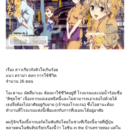
เรื่อง สาวเรียวกังหัวใจเกินร้อ
นว ดราม่า ตลก การใช้ชีวิต
จำนวน 26 ตอน
อะฮานะ มัตสึมาเอะ ต้องมาใช้ชีวิตอยู่ที่ โรงแรมและบ่อน้ำร้อนชื่อ
"คิซุยโซ" เนื่องจากแม่เธอหนีหนี้และไม่สามารถเอาเธอไปด้วยได้
เธอจึงต้องไปอาศัยอยู่กับยาย (เจ้าของโรงแรม) ซึ่งโอฮานะต้อง
ทำงานที่โรงแรมแห่งนี้เพื่อแลกกับการที่เธอจะได้อยู่อาศั
ผมรู้จักเรื่องนี้จากบอร์ดในพันทิปโดยในช่วงที่เรื่องนี้ฉายที่ญี่ปุ่น
หลายคนในพันทิปเรียกเรื่องนี้ว่า โอชิน in the บ้านทรายทอง แต่ใน