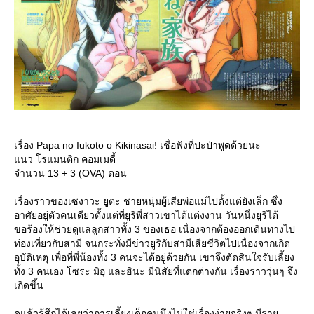
เรื่อง Papa no Iukoto o Kikinasai! เชื่อฟังที่ปะป๋าพูดด้วยนะ
นว โรแมนติก คอมเมดี้
จำนวน 13 + 3 (OVA) ตอน
เรื่องราวของเซงาวะ ยูตะ ชายหนุ่มผู้เสียพ่อแม่ไปตั้งแต่ยังเล็ก ซึ่ง
อาศัยอยู่ตัวคนเดียวตั้งแต่ที่ยูริพี่สาวเขาได้แต่งงาน วันหนึ่งยูริได้
ขอร้องให้ช่วยดูแลลูกสาวทั้ง 3 ของเธอ เนื่องจากต้องออกเดินทางไป
ท่องเที่ยวกับสามี จนกระทั่งมีข่าวยูริกับสามีเสียชีวิตไปเนื่องจากเกิด
อุบัติเหตุ เพื่อที่พี่น้องทั้ง 3 คนจะได้อยู่ด้วยกัน เขาจึงตัดสินใจรับเลี้ยง
ทั้ง 3 คนเอง โซระ มิอุ และฮินะ มีนิสัยที่แตกต่างกัน เรื่องราววุ่นๆ จึง
เกิดขึ้น
ดูแล้วรู้สึกได้เลยว่าการเลี้ยงเด็กคนนึงไม่ใช่เรื่องง่ายจริงๆ มีรา