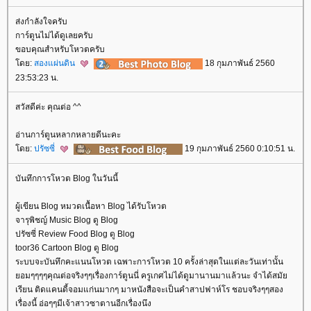
ส่งกำลังใจครับ
การ์ตูนไม่ได้ดูเลยครับ
ขอบคุณสำหรับโหวตครับ
ดย:
สองแผ่นดิน
18 กุมภาพันธ์ 2560
23:53:23 น.
สวัสดีค่ะ คุณต่อ ^^
อ่านการ์ตูนหลากหลายดีนะคะ
ดย:
ปรัซซี่
19 กุมภาพันธ์ 2560 0:10:51 น.
บันทึกการโหวต Blog ในวันนี้
ผู้เขียน Blog หมวดเนื้อหา Blog ได้รับโหวต
จารุพิชญ์ Music Blog ดู Blog
ปรัซซี่ Review Food Blog ดู Blog
toor36 Cartoon Blog ดู Blog
ระบบจะบันทึกคะแนนโหวต เฉพาะการโหวต 10 ครั้งล่าสุดในแต่ละวันเท่านั้น
อมๆๆๆๆคุณต่อจริงๆๆเรื่องการ์ตูนนี่ ครูเกศไม่ได้ดูมานานมาแล้วนะ จำได้สมั
เรียน ติดแคนดี้จอมแก่นมากๆ มาหนังสือจะเป็นคำสาปฟาห์โร ชอบจริงๆๆสอง
เรื่องนี้ อ่อๆๆมีเจ้าสาวซาตานอีกเรื่องนึง