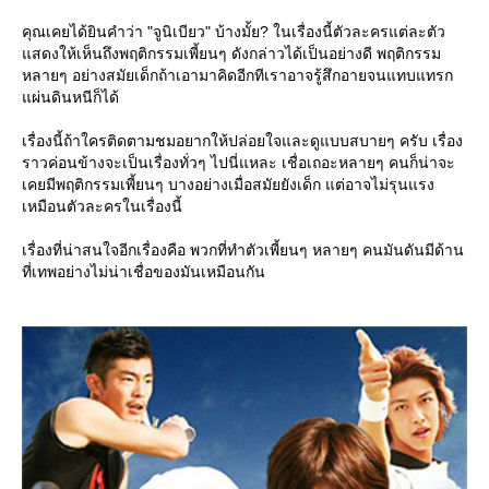
คุณเคยได้ยินคำว่า "จูนิเบียว" บ้างมั้ย? ในเรื่องนี้ตัวละครแต่ละตัว
สดงให้เห็นถึงพฤติกรรมเพี้ยนๆ ดังกล่าวได้เป็นอย่างดี พฤติกรรม
หลายๆ อย่างสมัยเด็กถ้าเอามาคิดอีกทีเราอาจรู้สึกอายจนแทบแทรก
ผ่นดินหนีก็ได้
เรื่องนี้ถ้าใครติดตามชมอยากให้ปล่อยใจและดูแบบสบายๆ ครับ เรื่อง
ราวค่อนข้างจะเป็นเรื่องทั่วๆ ไปนี่แหละ เชื่อเถอะหลายๆ คนก็น่าจะ
เคยมีพฤติกรรมเพี้ยนๆ บางอย่างเมื่อสมัยยังเด็ก แต่อาจไม่รุนแรง
เหมือนตัวละครในเรื่องนี้
เรื่องที่น่าสนใจอีกเรื่องคือ พวกที่ทำตัวเพี้ยนๆ หลายๆ คนมันดันมีด้าน
ที่เทพอย่างไม่น่าเชื่อของมันเหมือนกัน