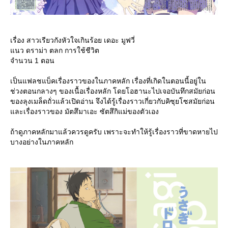
เรื่อง สาวเรียวกังหัวใจเกินร้อย เดอะ มูฟวี่
นว ดราม่า ตลก การใช้ชีวิต
จำนวน 1 ตอน
เป็นแฟลชแบ็คเรื่องราวของในภาคหลัก เรื่องที่เกิดในตอนนี้อยู่ใน
ช่วงตอนกลางๆ ของเนื้อเรื่องหลัก โดยโอฮานะไปเจอบันทึกสมัยก่อน
ของลุงเมล็ดถั่วแล้วเปิดอ่าน จึงได้รู้เรื่องราวเกี่ยวกับคิซุยโซสมัยก่อน
ละเรื่องราวของ มัตสึมาเอะ ซัตสึกิแม่ของตัวเอง
ถ้าดูภาคหลักมาแล้วควรดูครับ เพราะจะทำให้รู้เรื่องราวที่ขาดหายไป
บางอย่างในภาคหลัก