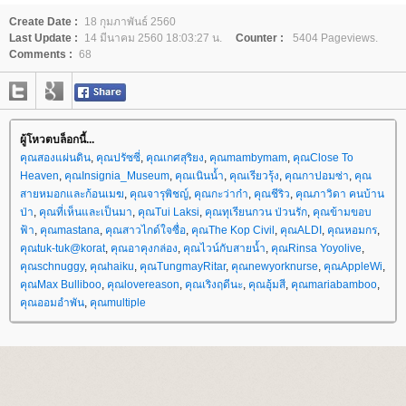
Create Date :
18 กุมภาพันธ์ 2560
Last Update :
14 มีนาคม 2560 18:03:27 น.
Counter :
5404 Pageviews.
Comments :
68
ผู้โหวตบล็อกนี้...
คุณสองแผ่นดิน
,
คุณปรัซซี่
,
คุณเกศสุริยง
,
คุณmambymam
,
คุณClose To
Heaven
,
คุณInsignia_Museum
,
คุณเนินน้ำ
,
คุณเรียวรุ้ง
,
คุณกาปอมซ่า
,
คุณ
สายหมอกและก้อนเมฆ
,
คุณจารุพิชญ์
,
คุณกะว่าก๋า
,
คุณชีริว
,
คุณภาวิดา คนบ้าน
ป่า
,
คุณที่เห็นและเป็นมา
,
คุณTui Laksi
,
คุณทุเรียนกวน ป่วนรัก
,
คุณข้ามขอบ
ฟ้า
,
คุณmastana
,
คุณสาวไกด์ใจซื่อ
,
คุณThe Kop Civil
,
คุณALDI
,
คุณหอมกร
,
คุณtuk-tuk@korat
,
คุณอาคุงกล่อง
,
คุณไวน์กับสายน้ำ
,
คุณRinsa Yoyolive
,
คุณschnuggy
,
คุณhaiku
,
คุณTungmayRitar
,
คุณnewyorknurse
,
คุณAppleWi
,
คุณMax Bulliboo
,
คุณlovereason
,
คุณเริงฤดีนะ
,
คุณอุ้มสี
,
คุณmariabamboo
,
คุณออมอำพัน
,
คุณmultiple