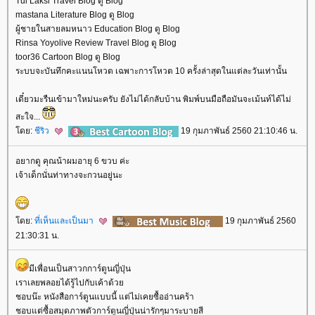
Tui Laksi Travel Blog ดู Blog
mastana Literature Blog ดู Blog
ผู้ชายในสายลมหนาว Education Blog ดู Blog
Rinsa Yoyolive Review Travel Blog ดู Blog
toor36 Cartoon Blog ดู Blog
ระบบจะบันทึกคะแนนโหวต เฉพาะการโหวต 10 ครั้งล่าสุดในแต่ละวันเท่านั้น
เดี๋ยวมะรืนเข้ามาใหม่นะครับ ยังไม่ได้กลับบ้าน พิมพ์บนมือถือมันจะเม้นท์ได้ไม่
สะใจ...
ดย:
ชีริว
19 กุมภาพันธ์ 2560 21:10:46 น.
อยากดู คุณน้าผมอายุ 6 ขวบ ค่ะ
เจ้าเด็กนั่นท่าทางจะกวนอยู่นะ
ดย:
ที่เห็นและเป็นมา
19 กุมภาพันธ์ 2560
21:30:31 น.
มีเพื่อนเป็นสาวกการ์ตูนญี่ปุ่น
เราเลยพลอยได้รู้ไปกับเค้าด้ว
ชอบน๊ะ หนังสือการ์ตูนแบบนี้ แต่ไม่เคยซื้ออ่านคร้า
ชอบแต่ซื้อสมุดภาพตัวการ์ตูนญี่ปุ่นน่ารักๆมาระบายสี