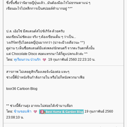
ซึ่งขึ้นชื่อว่านิยายญีปุ่่นแล้ว...มันต้องมีอะไรไม่ธรรมดาแน่ ๆ
เขียนอะไรไปหลีกการเป็นสปอยล์ลำบากอยู่ ^^"
ป.ล. เอ้อใช่ มีสแตนด์สไปซ์เกิร์ล ด้วยครับ
ผมเขียนไม่ชัดเอง จริง ๆ ต้องเขียนเต็ม ๆ ว่าเป็น...
วงเกิร์ลกรุ๊ปไอดอลญี่ปุ่นมากกว่า (น่าจะมีวงเดียวนะ ^^)
ดูผ่าน ๆ เห็นชื่อสแตนด์มีแต่เพลง/นักดนตรี จากตะวันตกทั้งนั้น
ค่ Chocolate Disco สอดแทรกมาได้ก็ดูแปลกแล้วล่ะ ^^
ดย:
ทุเรียนกวน ป่วนรัก
19 กุมภาพันธ์ 2560 22:23:10 น.
สารภาพ ไม่เคยดูสักเรื่องเลยจ้ะน้องต่อ แหะๆ
ช่วงนี้พี่บ้าหนังจีนกำลังภายใน หรือไม่ก็หนังพวกมาเฟี
toor36 Cartoon Blog
** ช่วงนี้พี่งานยุ่ง อาจจะไม่ค่อยได้เข้ามาบล๊อก
ดย:
ข้ามขอบฟ้า
19 กุมภาพันธ์ 2560
23:08:10 น.