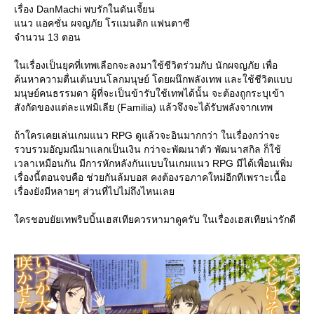
เรื่อง DanMachi พบรักในดันเจี้ยน
นว แอคชั่น ผจญภัย โรแมนติก แฟนตาซี
จำนวน 13 ตอน
นเรื่องเป็นยุคที่เทพเลือกจะลงมาใช้ชีวิตร่วมกับ นักผจญภัย เพื่อ
ค้นหาความตื่นเต้นบนโลกมนุษย์ โดยผนึกพลังเทพ และใช้ชีวิตแบบ
มนุษย์คนธรรมดา ผู้ที่จะเป็นข้ารับใช้เทพได้นั้น จะต้องถูกระบุเข้า
สังกัดของแต่ละแฟมิเลีย (Familia) แล้วจึงจะได้รับพลังจากเทพ
ถ้าใครเคยเล่นเกมแนว RPG ดูแล้วจะอินมากกว่า ในเรื่องกว่าจะ
รวบรวมอัญมณีมาแลกเป็นเงิน กว่าจะพัฒนาตัว พัฒนาสกิล ก็ใช้
เวลาเหมือนกัน มีการหักหลังกันแบบในเกมแนว RPG มีได้เพื่อนเพิ่ม
เรื่องนี้ตอนจบคือ ช่วยกันล้มบอส คงต้องรอภาคใหม่อีกทีเพราะเนื้อ
เรื่องยังมีหลายๆ ส่วนที่ไปไม่ถึงไหนเล
ครชอบยัยเทพริบบิ้นเฮสเทียควรหามาดูครับ ในเรื่องเฮสเทียน่ารักดี