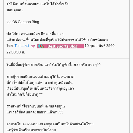
จำได้แม่นซื้อหลายเล่ม แต่ไม่ได้จำชื่อเล๊ย...
ขอบคุณคะ
toor36 Cartoon Blog
ปล.ใช่คะ สวนสมเด็จฯ มีหลายที่มาก ๆ
ล้วแต่คอนเซ็ปต์ในแต่ละที่ๆสร้างให้ประชาชนได้ใช้ประโยชน์นะคะ
ดย:
Tui Laksi
19 กุมภาพันธ์ 2560
22:00:33 น.
นนี้มีที่ผมรู้จักหลายเรื่อง แต่ยังไม่ได้ดูซักเรื่องเลยครับ แหะ ๆ^^
ล่าอสูีรกายอนิเมะแบบเก่าผมดูวิดีโอ สนุกมาก
ที่ทำใหม่ยังไม่ได้ดู แต่ท่าทางน่าดูเหมือนกัน
เรื่องนี้มันสนุกตั้งแต่เป็นหนังสือการ์ตูนอยู่แล้ว
ทำใหม่กี่ครั้งก็ยังน่าดู ^^
ส่วนเทนนิสไซย่าแบบอนิเมะผมเคยดูนะ
ต่เวอร์ชั่นคนแสดงขอผ่านแล้วกัน 55
อวสานโมเอะ ผมเคยแต่เคยดูตอนเป็นหนังตัวอย่างในโรงฯ
ต่รู้ว่าเค้าสร้างมาจากเป็นนิยา