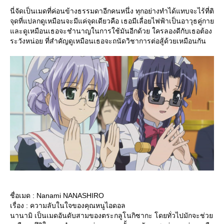
นี่จัดเป็นเมดที่ค่อนข้างธรรมดาอีกคนหนึ่ง ทุกอย่างทำได้แทบจะไร้ที่ติ
จุดที่แปลกดูเหมือนจะมีแค่จุดเดียวคือ เธอมีเลื่อยไฟฟ้าเป็นอาวุธคู่กา
ละดูเหมือนเธอจะชำนาญในการใช้มันอีกด้วย ใครลองดีกับเธอต้อง
ระวังหน่อย ที่สำคัญดูเหมือนเธอจะถนัดวิชาการต่อสู้ด้วยเหมือนกัน
ชื่อเมด : Nanami NANASHIRO
เรื่อง : ความลับในใจของคุณหนูไอดอล
นานามิ เป็นเมดอันดับสามของตระกลูโนกิซากะ โดยทั่วไปมักจะช่ว