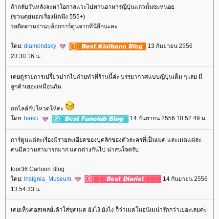
ถ้ากลับวันหลังจะหาโอกาสแวะไปทานอาหารญี่ปุ่นแถวนั้นซะหน่อ
(ชวนคุยนอกเรื่องนิดนึง 555+)
รอติดตามอ่านบล้อกการ์ตูนจากที่นี่อีกนะคะ
ดย:
diamondsky
13 กันยายน 2556
23:30:16 น.
เคยดูรายการเปรี้ยวปากไปถ่ายทำที่ร้านนี้ค่ะ บรรยากาศแบบญี่ปุ่นเต็ม ๆ เลย มี
ลูกค้าเยอะเหมือนกัน
กดไลค์กับโหวตให้ค่ะ
ดย:
haiku
14 กันยายน 2556 10:52:49 น.
การ์ตูนแต่ละเรื่องมีรายละเอียดของบุคลิกของตัวละครที่เป็นเมด และเมดแต่ละ
คนมีความสามารถมาก แตกต่างกันไป น่าสนใจครับ
toor36 Cartoon Blog
ดย:
Insignia_Museum
14 กันยายน 2556
13:54:33 น.
เคยเห็นคอสเพลย์เค้าใส่ชุดเมด ยังไง้ ยังไง ก็ว่าเมดในอนิเมน่ารักกว่าเยอะเลยค่ะ