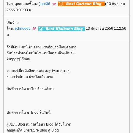
ดย: คุณต่อขอชี้แจง (
toor36
) 13 กันยายน
2556 0:01:03 น.
เจิมป่าว
ดย:
schnuggy
13 กันยายน 2556 1:12:56
น.
ถ้ามีเงิน เมดนี่เป็นอย่างแรกที่อยากมีเลยคุณต่อ
กับข้าวทำเองไม่เป็นไร แต่เบื่อตอนล้างเก็บอ่ะ
ฝันๆๆๆๆๆไว้ก่อน
รถเบนซ์นี่เหลืออีกตอนค่ะ ลงรูปซะเยอะเล
าวกว่า4ตอน น่าเบื่อแล้วเนาะ
บันทึกการโหวตเรียบร้อยแล้วค่ะ
บันทึกการโหวต Blog ในวันนี้
ผู้เขียน Blog หมวดเนื้อหา Blog ได้รับโหวต
ดอยสะเก็ด Literature Blog ดู Blog