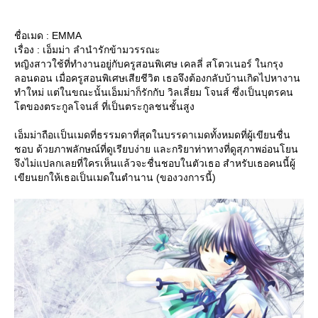
ชื่อเมด : EMMA
เรื่อง : เอ็มม่า ลํานํารักข้ามวรรณะ
หญิงสาวใช้ที่ทำงานอยู่กับครูสอนพิเศษ เคลลี่ สโตวเนอร์ ในกรุง
ลอนดอน เมื่อครูสอนพิเศษเสียชีวิต เธอจึงต้องกลับบ้านเกิดไปหางาน
ทำใหม่ แต่ในขณะนั้นเอ็มม่าก็รักกับ วิลเลี่ยม โจนส์ ซึ่งเป็นบุตรคน
ตของตระกูลโจนส์ ที่เป็นตระกูลชนชั้นสูง
เอ็มม่าถือเเป็นเมดที่ธรรมดาที่สุดในบรรดาเมดทั้งหมดที่ผู้เขียนชื่น
ชอบ ด้วยภาพลักษณ์ที่ดูเรียบง่าย และกริยาท่าทางที่ดูสุภาพอ่อนโยน
จึงไม่แปลกเลยที่ใครเห็นแล้วจะชื่นชอบในตัวเธอ สำหรับเธอคนนี้ผู้
เขียนยกให้เธอเป็นเมดในตำนาน (ของวงการนี้)