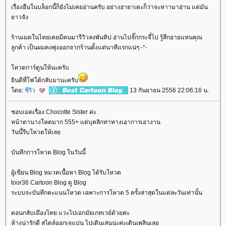
เรื่องอื่นในบล็อกนี้ก็ยังไม่เคยอ่านครับ อย่างฮายาเตะก็ว่าจะหาามาอ่าน แต่มัน
าวจัง
ร้านเมดในไทยเคยมีคนมารีวิวลงพันทิป อ่านไปจั๊กกระจี๋ไป รู้สึกอายแทนคุณ
ลูกค้า เป็นผมคงพุ่งออกจากร้านตั้งแต่นาทีแรกแน่ๆ -*-
หวตการ์ตูนให้นะครับ
ินดีที่โฟโต้กลับมานะครับ
ดย:
ชีริว
13 กันยายน 2556 22:06:16 น.
ชอบเมดเรื่อง Chocotte Sister ค่ะ
หน้าตานางโหดมาก 555+ แต่บุคลิกท่าทางเอาการเอางาน
วันนี้รีบโหวตให้เล
บันทึกการโหวต Blog ในวันนี้
ผู้เขียน Blog หมวดเนื้อหา Blog ได้รับโหวต
toor36 Cartoon Blog ดู Blog
ระบบจะบันทึกคะแนนโหวต เฉพาะการโหวต 5 ครั้งล่าสุดในแต่ละวันเท่านั้น
ตอนกลับเมืองไทย แวะไปเอกมัยเกทเวย์ด้วยค่ะ
ห้างน่ารักดี สไตล์ออกเจแปน ไปเดินเล่นน่ะค่ะเดินเพลินเล