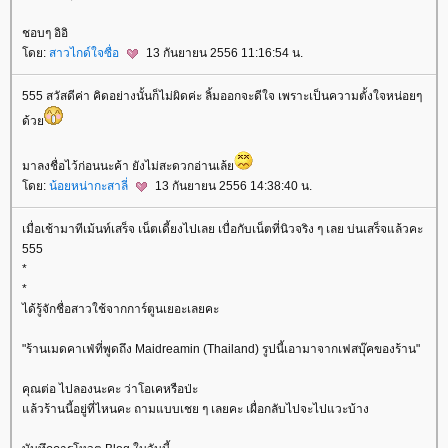
ชอบๆ อิอิ
ดย:
สาวไกด์ใจซื่อ
13 กันยายน 2556 11:16:54 น.
555 สวัสดีค่า คิดอย่างนั้นก็ไม่ผิดค่ะ ลิ้มออกจะดีใจ เพราะเป็นความตั้งใจหน่อยๆ
ด้ว
มาลงชื่อไว้ก่อนนะค้า ยังไม่สะดวกอ่านเล้
ดย:
น้อยหน่ากะสาลี่
13 กันยายน 2556 14:38:40 น.
เมื่อเช้ามาทีเม้นท์เสร็จ เน็ตเดี้ยงไปเลย เบื่อกับเน็ตที่นิวจริง ๆ เลย บ่นเสร็จแล้วคะ
555
*
*
ได้รู้จักชื่อสาวใช้จากการ์ตูนเยอะเลยคะ
"ร้านเมดคาเฟ่ที่พูดถึง Maidreamin (Thailand) รูปนี้เอามาจากเฟสบุ๊คของร้าน"
คุณต่อ ไปลองนะคะ ว่าโอเคหรือป่ะ
ล้วร้านนี้อยู่ที่ไหนคะ ถามแบบเชย ๆ เลยคะ เผื่อกลับไปจะไปแวะบ้าง