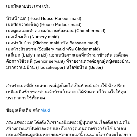
เมดมีหลายประเภท เช่น
หัวหน้าเมด (Head House Parlour-maid)
เมดปัดกวาดเช็ดถู (House Parlour-maid)
เมดดูแลและทำความสะอาดห้องนอน (Chambermaid)
เมดเลี้ยงเด็ก (Nursery maid)
เมดทำกับข้าว (Kitchen maid หรือ Between maid)
เมดล้างถ้วยชาม (Scullery maid หรือ Cinder maid)
เลดี้เมด (Lady’s maid) นอกเหนือจากเมดที่กล่าวมาข้างต้น เลดี้เมด
คือสาวใช้รุ่นพี่ (Senior servant) ที่รายงานตรงต่อคุณผู้หญิงของบ้าน
มากกว่าแม่บ้าน (Housekeeper) หรือพ่อบ้าน (Butler)
สำหรับเมดที่มีประสบการณ์สูงก็จะได้เป็นหัวหน้าสาวใช้ ซึ่งเปรียบ
เหมือนมือซ้ายของท่านเจ้าบ้านก็ และจะได้รับความไว้วางใจให้คุม
บรรดาสาวใช้ทั้งหมด
ข้อมูลเพิ่มเติม คลิก
Maid
กระแสของเมดโด่งดัง ก็เพราะอนิเมของญี่ปุ่นหลายเรื่องดึงเอาเมดไป
สร้างกระแสเป็นตัวละคร และดึงเอาจุดเด่นตรงคำว่ารับใช้ มาเล่น
กระแสซึ่งคนดูอนิเมหลายคนชอบกระแสนี้ แน่นอนใครกันจะไม่อยาก