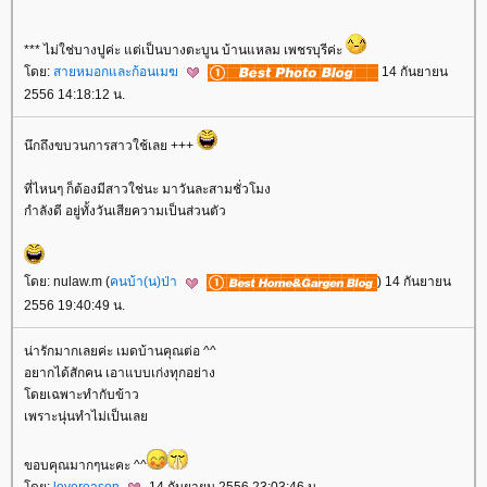
*** ไม่ใช่บางปูค่ะ แต่เป็นบางตะบูน บ้านแหลม เพชรบุรีค่ะ
ดย:
สายหมอกและก้อนเมฆ
14 กันยายน
2556 14:18:12 น.
นึกถึงขบวนการสาวใช้เลย +++
ที่ไหนๆ ก็ต้องมีสาวใช่นะ มาวันละสามชั่วโมง
กำลังดี อยู่ทั้งวันเสียความเป็นส่วนตัว
ดย: nulaw.m (
คนบ้า(น)ป่า
) 14 กันยายน
2556 19:40:49 น.
น่ารักมากเลยค่ะ เมดบ้านคุณต่อ ^^
อยากได้สักคน เอาแบบเก่งทุกอย่าง
ดยเฉพาะทำกับข้าว
เพราะนุ่นทำไม่เป็นเล
ขอบคุณมากๆนะคะ ^^
ดย:
lovereason
14 กันยายน 2556 23:03:46 น.