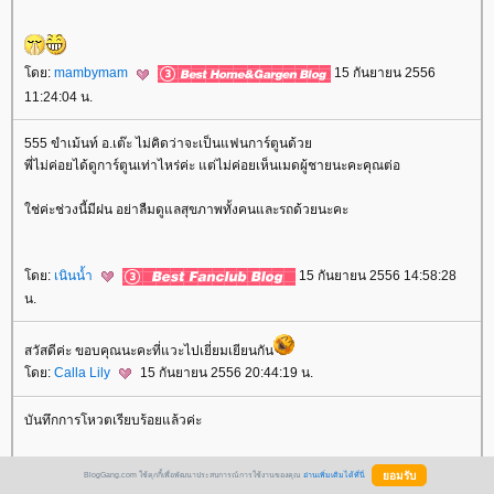
ดย:
mambymam
15 กันยายน 2556
11:24:04 น.
555 ขำเม้นท์ อ.เต๊ะ ไม่คิดว่าจะเป็นแฟนการ์ตูนด้ว
พี่ไม่ค่อยได้ดูการ์ตูนเท่าไหร่ค่ะ แต่ไม่ค่อยเห็นเมดผู้ชายนะคะคุณต่อ
ช่ค่ะช่วงนี้มีฝน อย่าลืมดูแลสุขภาพทั้งคนและรถด้วยนะคะ
ดย:
เนินน้ำ
15 กันยายน 2556 14:58:28
น.
สวัสดีค่ะ ขอบคุณนะคะที่แวะไปเยี่ยมเยียนกัน
ดย:
Calla Lily
15 กันยายน 2556 20:44:19 น.
บันทึกการโหวตเรียบร้อยแล้วค่ะ
BlogGang.com ใช้คุกกี้เพื่อพัฒนาประสบการณ์การใช้งานของคุณ
อ่านเพิ่มเติมได้ที่นี่