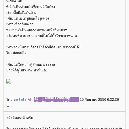
ที่เชียงใหม่
พี่ก๋าก็เห็นท่านเดินซื้อเกมส์กันบ้าง
เลือกซื้อมือถือกันบ้าง
เพียงแต่ไมไ่ด้รู้สึกอะไรรุนแรง
เพราะพี่ก๋าก็มองว่า
พระท่านก็เป็นคนธรรมดาคนหนึ่งที่มาบวช
ล้วคนที่มาบวช บางคนก็ไมไ่ด้ตั้งใจจะบวชนาน
เพระาฉะนั้นท่านก็อาจยังติดวิธีคิดแบบฆราวาสได้
ไม่แปลกอะไร
เพียงแต่ในความรู้สึกของฆราวาส
บางทีก็ดูไม่เหมาะเท่านั้นเอง
ดย:
กะว่าก๋า
15 กันยายน 2556 6:32:36
น.
สวัสดีตอนเช้าครับ