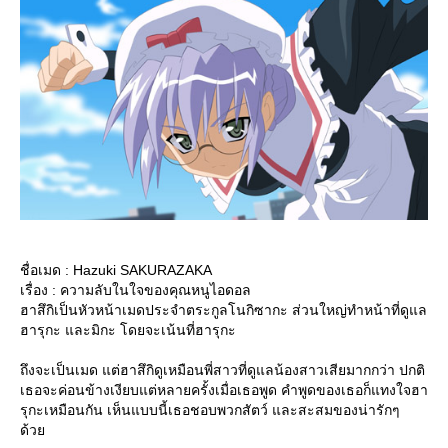
ชื่อเมด : Hazuki SAKURAZAKA
เรื่อง : ความลับในใจของคุณหนูไอดอล
ฮาสึกิเป็นหัวหน้าเมดประจำตระกูลโนกิซากะ ส่วนใหญ่ทำหน้าที่ดูแล
ฮารุกะ และมิกะ โดยจะเน้นที่ฮารุกะ
ถึงจะเป็นเมด แต่ฮาสึกิดูเหมือนพี่สาวที่ดูแลน้องสาวเสียมากกว่า ปกติ
เธอจะค่อนข้างเงียบแต่หลายครั้งเมื่อเธอพูด คำพูดของเธอก็แทงใจฮา
รุกะเหมือนกัน เห็นแบบนี้เธอชอบพวกสัตว์ และสะสมของน่ารักๆ
ด้ว