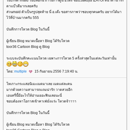
นบรรดาmaid ในบลอกนี้ ถ้าในการ์ตูน อ.เต๊ะ ชอบSakuya IZAYOI หน้าตาน่ารัก
ตาแบ๊วดีมากเลยครับ
ส่วนmaid ตัวเป็นๆรูปสุดท้าย นี่ อ.เต๊ะ ขอสารภาพว่าชอบทุกคนครับ อยากได้มา
ไว้ที่บ้านมากครับ 555
บันทึกการโหวต Blog ในวันนี้
ผู้เขียน Blog หมวดเนื้อหา Blog ได้รับโหวต
toor36 Cartoon Blog ดู Blog
ระบบจะบันทึกคะแนนโหวต เฉพาะการโหวต 5 ครั้งล่าสุดในแต่ละวันเท่านั้น
ดย:
multiple
15 กันยายน 2556 7:19:40 น.
หเกาะกระแสอนิเมะเมดมาเลย เมดแต่ละคน
มากด้วยความสามารถแถมน่ารัก วาดสวยอีก
เอนทรี่นี้มีอะไรให้อ่านเยอะฟินเลยนะนี่
ชอบต้องหาโอกาสเข้าคาเฟ่มั่งแร่ะ โหวตจ้าาาา
บันทึกการโหวต Blog ในวันนี้
ผู้เขียน Blog หมวดเนื้อหา Blog ได้รับโหวต