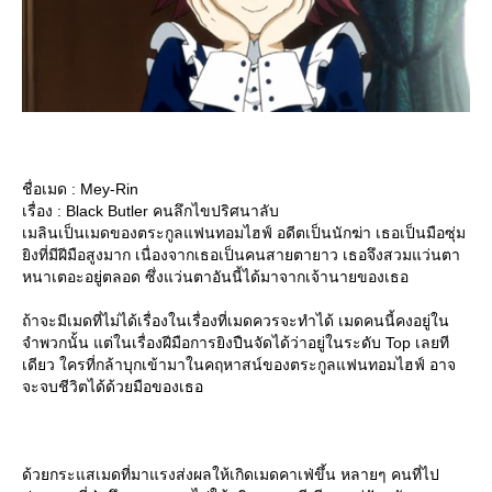
ชื่อเมด : Mey-Rin
เรื่อง : Black Butler คนลึกไขปริศนาลับ
เมลินเป็นเมดของตระกูลแฟนทอมไฮฟ์ อดีตเป็นนักฆ่า เธอเป็นมือซุ่ม
ิงที่มีฝีมือสูงมาก เนื่องจากเธอเป็นคนสายตายาว เธอจึงสวมแว่นตา
หนาเตอะอยู่ตลอด ซึ่งแว่นตาอันนี้ได้มาจากเจ้านายของเธอ
ถ้าจะมีเมดที่ไม่ได้เรื่องในเรื่องที่เมดควรจะทำได้ เมดคนนี้คงอยู่ใน
จำพวกนั้น แต่ในเรื่องฝีมือการยิงปืนจัดได้ว่าอยู่ในระดับ Top เลยที
เดียว ใครที่กล้าบุกเข้ามาในคฤหาสน์ของตระกูลแฟนทอมไฮฟ์ อาจ
จะจบชีวิตได้ด้วยมือของเธอ
ด้วยกระแสเมดที่มาแรงส่งผลให้เกิดเมดคาเฟ่ขึ้น หลายๆ คนที่ไป