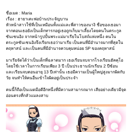
ชื่อเมด : Maria
เรื่อง : ฮายาเตะพ่อบ้านประจัญบาน
หัวหน้าสาวใช้ที่เป็นเหมือนทั้งแม่และพี่สาวของนางิ ชื่อของเธอมา
จากตอนเธอยังเป็นเด็กทารกอยู่เธอถูกเก็บมาเลี้ยงโดยคนในตระกูล
ซันเซนอิง จากหน้ารูปปั้นพระแม่มาเรียในโบสถ์แห่งหนึ่ง คนใน
ตระกูลซันเซนอิงจึงเรียกเธอว่ามาเรีย เป็นคนที่มีอำนาจมากที่สุดใน
คฤหาสน์ และเป็นคนที่มีอำนาจควบคุมหน่อย SP ของคฤหาสน์
มาเรียจัดได้ว่าเป็นเด็กที่ฉลาดมาก เธอเรียนจบจากโรงเรียนฮัคคุโอ
ดยใช้เวลาในการเรียนเพียง 3 ปี เป็นประธานนักเรียน 2 ปีซ้อน
ละเรียนจบตอนอายุ 13 ปีเท่านั้น เธอมีความเป็นผู้ใหญ่สูงมากผิดกับ
วัย จนทำให้คนอื่นเข้าใจผิดอยู่เป็นประจำ
คนนี้ก็ถือเป็นเมดมือดีอีกหนึ่งที่มีความสามารถมาก เสียอย่างเดียวมีจุด
อ่อนตรงที่กลัวแมลงสาบ