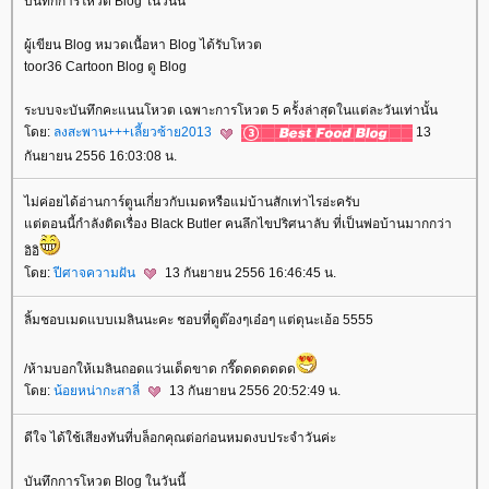
บันทึกการโหวต Blog ในวันนี้
ผู้เขียน Blog หมวดเนื้อหา Blog ได้รับโหวต
toor36 Cartoon Blog ดู Blog
ระบบจะบันทึกคะแนนโหวต เฉพาะการโหวต 5 ครั้งล่าสุดในแต่ละวันเท่านั้น
ดย:
ลงสะพาน+++เลี้ยวซ้าย2013
13
กันยายน 2556 16:03:08 น.
ไม่ค่อยได้อ่านการ์ตูนเกี่ยวกับเมดหรือแม่บ้านสักเท่าไรอ่ะครับ
ต่ตอนนี้กำลังติดเรื่อง Black Butler คนลึกไขปริศนาลับ ที่เป็นพ่อบ้านมากกว่า
อิอิ
ดย:
ปีศาจความฝัน
13 กันยายน 2556 16:46:45 น.
ลิ้มชอบเมดแบบเมลินนะคะ ชอบที่ดูต๊องๆเอ๋อๆ แต่ดุนะเอ้อ 5555
/ห้ามบอกให้เมลินถอดแว่นเด็ดขาด กรี๊ดดดดดดด
ดย:
น้อยหน่ากะสาลี่
13 กันยายน 2556 20:52:49 น.
ดีใจ ได้ใช้เสียงทันที่บล็อกคุณต่อก่อนหมดงบประจำวันค่ะ
บันทึกการโหวต Blog ในวันนี้