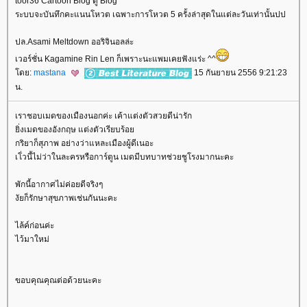
toor36 Cartoon Blog ดู Blog
ระบบจะบันทึกคะแนนโหวต เฉพาะการโหวต 5 ครั้งล่าสุดในแต่ละวันเท่านั้นปป
ปล.Asami Meltdown ออริจินอลล่ะ
เวอร์ชั่น Kagamine Rin Len ก็เพราะนะแพมเคยฟังแร่ะ ^^
ดย:
mastana
15 กันยายน 2556 9:21:23
น.
เราชอบเมดของเมืองนอกค่ะ เค้าแต่งตัวสวยดีน่ารัก
ิ่งเมดของอังกฤษ แต่งตัวเรียบร้อ
กริยาก็สุภาพ อย่างว่าแหละเมืองผู้ดีเนอะ
เโ่วนี้ไม่ว่าในละครหรือการ์ตูน เมดมีบทบาทช่วยชูโรงมากนะคะ
พักนี้อากาศไม่ค่อยดีจริงๆ
งัยก็รักษาสุขภาพเช่นกันนะคะ
ไล้ค์ก่อนค่ะ
ไว้มาใหม่
ขอบคุณคุณต่อด้วยนะคะ