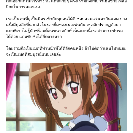
เหลือฮาสึกิในการทำงาน แต่หลายๆ ครั้งเรามักจะพบว่าเธอช่วยเหลือ
มิกะในการสอดแนม
เธอเป็นคนที่ดูเป็นมิตรเข้ากับทุกคนได้ดี ชอบสวมแว่นตากันแดด บาง
ครั้งมีบุคลิกที่น่ากลัวในรอยยิ้มของเธอเช่นกัน เธอมักปรากฏตัวมา
บบที่เราไม่รู้ตัวพร้อมค้อนขนาดยักษ์ เห็นแบบนี้เธอสามารถขับรถ
ได้ด้วย แถมขับซิ่งได้อีกต่างหาก
ดยรวมถือเป็นเมดที่ทำหน้าที่ได้ดีอีกคนหนึ่ง ถ้าไม่ติดว่าเล่นไปหน่อ
จะเป็นเมดที่สมบูรณ์แบบเลยล่ะ