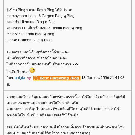
ผู้เขียน Blog หมวดเนื้อหา Blog ได้รับโหวต
mambymam Home & Gargen Blog ดู Blog
กะว่าก๋า Literature Blog ดู Blog
ลงสะพาน+++เลี้ยวซ้าย2013 Health Blog ดู Blog
**mp5** Dharma Blog ดู Blog
toor36 Cartoon Blog ดู Blog
จะบอกว่า เมดนี่เป็นธุรกิจทางนี้ด้วยนะคะ
เป็นบริการทำความสะิอาดบ้านกันน่ะค่ะ
ไม่คิดว่าทางญี่ปุ่นจะเอามาเป็นร้านอาหาร 555
ไอเดียเริ่ดจริงๆ
ดย:
anigia
13 กันยายน 2556 21:44:08
น.
จากคุณพ่อในการ์ตูน คุณแม่ในการ์ตูน คราวนี้สาวใช้ในการ์ตูนบ้าง การ์ตูนที่มี
เมดเด่นๆผมอ่านเมดกายกับมาโฮโระมาติกครับ
ส่วนเมดจากการ์ตูนไม่เน้นเมดที่ชอบที่สุดก็โคฮาคุในสึกิฮิเมะเลย สาวรับใช้
ตระกูลโทโนะที่เหยียบอดีตอันแสนเศร้าไว้ซะมิด
ผมยังไม่ได้หาเอ็มม่ามาอ่านซะที เมื่อวานเพิ่งอ่านเจ้าสาวแห่งเส้นทางสายไหม
เล่ม 4 จบ สนุกกับความมีชีวิตชีวาของฝาแฝดสาวมากๆ