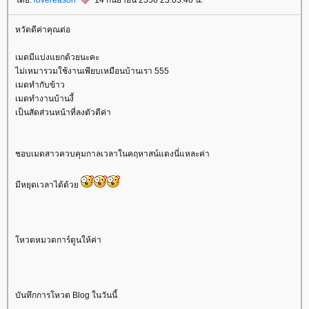
หวัดดีค่าคุณต่อ
เมดมีแบ่งแยกด้วยนะคะ
ไม่เหมารวมใช้งานเพียบเหมือนบ้านเรา 555
เมดทำกับข้าว
เมดทำงานบ้านงี้
เป็นสัดส่วนหน้าที่ลงตัวดีค่า
ชอบเมดสาวควบคุมกาลเวลาในคฤหาสน์แดงนี่แหละค่า
มีหยุดเวลาได้ด้ว
หวตหมวดการ์ตูนให้ค่า
บันทึกการโหวต Blog ในวันนี้