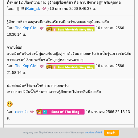
ทั้งหมด12 เรื่องที่นำมาลง รู้จักอยู่เรื่องเดียว คือ ดาบพิฆาตอสูร ครับคุณต่อ
ดย: =[]=!!! (
Rain_sk
) 16 มกราคม 2566 9:46:37 น.
รู้จักดาบพิฆาตอสูรเหมือนกันครับ เหมือนว่าผมจะเคยดูด้วยนะครับ
ดย:
The Kop Civil
16 มกราคม 2566
10:36:14 น.
จากบล็อก
บดมินตันจีนช่วงนี้ คู่ผสมกับหญิงคู่ หาตัวจับยากเลยครับ ถ้าเป็นรุ่นเยาวชนนี่จีน
กวาดแชมป์เรียบ รอขึ้นชุดใหญ่อยู่หลายคนมาก ๆ
ดย:
The Kop Civil
16 มกราคม 2566
21:58:16 น.
น้องต่อเม้นท์ได้ตรงใจพี่ก๋ามากๆเลยครับ
เพราะบทกวีวันนี้ก็เขียนจากความรู้สึกแบบไม่อาจลืมนี่ล่ะครับ
ดย:
กะว่าก๋า
16 มกราคม 2566 22:13:13
น.
BlogGang.com ใช้คุกกี้เพื่อพัฒนาประสบการณ์การใช้งานของคุณ
อ่านเพิ่มเติมได้ที่นี่