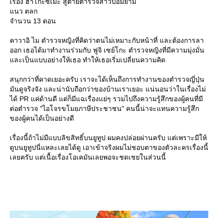
เรื่อง ฮาโกะซึเมะ สู้ตายตำรวจสาวป้อมยาม
นว ตลก
จำนวน 13 ตอน
คาวาอิ ไม ตำรวจหญิงที่คิดว่าตนไม่เหมาะกับหน้าที่ และต้องการลา
ออก เธอได้มาทำงานร่วมกับ ฟูจิ เซย์โกะ ตำรวจหญิงที่มีความมุ่งมั่น
ละเป็นแบบอย่างให้เธอ ทำให้เธอเริ่มเปลี่ยนความคิด
สนุกกว่าที่คาดเยอะครับ เราจะได้เห็นถึงการทำงานของตำรวจญี่ปุ่น
มันดูจริงจัง และน่านับถือกว่าของบ้านเราเยอะ แน่นอนว่าในเรื่องไม่
ได้ PR แค่ด้านดี แต่ก็มีแฉเรื่องแย่ๆ รวมไปถึงความรู้สึกของผู้คนที่มี
ต่อตำรวจ "ไอโจรขโมยภาษีประชาชน" คนนี้น่าจะแทนความรู้สึก
ของผู้คนได้เป็นอย่างดี
เรื่องนี้ถ้าไม่มีแบบลิขสิทธิ์บนยูทูป ผมคงปล่อยผ่านครับ แต่เพราะมีให้
ดูบนยูทูปนี่แหละเลยได้ดู เอาเข้าจริงผมไม่ชอบตาของตัวละครเรื่องนี้
เลยครับ แต่เนื้อเรื่องโอเคมันเลยพอจะชดเชยในส่วนนี้