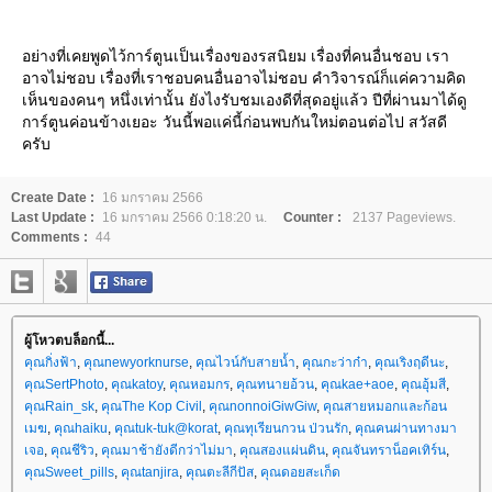
อย่างที่เคยพูดไว้การ์ตูนเป็นเรื่องของรสนิยม เรื่องที่คนอื่นชอบ เรา
อาจไม่ชอบ เรื่องที่เราชอบคนอื่นอาจไม่ชอบ คำวิจารณ์ก็แค่ความคิด
เห็นของคนๆ หนึ่งเท่านั้น ยังไงรับชมเองดีที่สุดอยู่แล้ว ปีที่ผ่านมาได้ดู
การ์ตูนค่อนข้างเยอะ วันนี้พอแค่นี้ก่อนพบกันใหม่ตอนต่อไป สวัสดี
ครับ
Create Date :
16 มกราคม 2566
Last Update :
16 มกราคม 2566 0:18:20 น.
Counter :
2137 Pageviews.
Comments :
44
ผู้โหวตบล็อกนี้...
คุณกิ่งฟ้า
,
คุณnewyorknurse
,
คุณไวน์กับสายน้ำ
,
คุณกะว่าก๋า
,
คุณเริงฤดีนะ
,
คุณSertPhoto
,
คุณkatoy
,
คุณหอมกร
,
คุณทนายอ้วน
,
คุณkae+aoe
,
คุณอุ้มสี
,
คุณRain_sk
,
คุณThe Kop Civil
,
คุณnonnoiGiwGiw
,
คุณสายหมอกและก้อน
เมฆ
,
คุณhaiku
,
คุณtuk-tuk@korat
,
คุณทุเรียนกวน ป่วนรัก
,
คุณคนผ่านทางมา
เจอ
,
คุณชีริว
,
คุณมาช้ายังดีกว่าไม่มา
,
คุณสองแผ่นดิน
,
คุณจันทราน็อคเทิร์น
,
คุณSweet_pills
,
คุณtanjira
,
คุณตะลีกีปัส
,
คุณดอยสะเก็ด