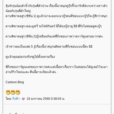
ลุ้นรักรุ่นน้องตัวจิ๋วกับรุ่นพี่ตัวป่วน เรื่องนี้น่าสนุกดูกุ๊กกิ๊กน่ารักดีค่ะระหว่างสาวตัว
น้อยกับรุ่นพี่ตัวใหญ่
ดาบพิฆาตอสูร (ซีซั่น 1) ดูแล้วน่าจะออกแนวบู๊ๆคนที่ชอบแนวบู๊ๆก็จะรู้สึกว่าสนุก
ดาบพิฆาตอสูร เดอะมูฟวี่ รถไฟนิรันดร์ นี่ก็ต้องบู๊น่าดู อิอิ พี่กิ่งไม่ค่อยดูค่ะบู๊ๆ
ดาบพิฆาตอสูร (ซีซั่น 2)บู๊เหมือนกันแต่พี่กิ่งชอบภาพวาดการ์ตูนสวยมากๆค่ะ
เจ้าสาวผมเป็นแฝด 5 ∬เรื่องนี้น่าสนุกน่ติดตามพี่กิ่งชอบแบบนี้ค่ะ อิอิ
ดูแล้วคุณต่อเก่งจริงๆดูได้ตั้งหลายเรื่อง
พี่กิ่งชอบการ์ตูนแต่ชอบภาพวาดค่ะแต่เนื้อหาเรื่องราวไมค่อยจะได้ดูเลยไว้จะมา
อ่านรีวิวใหม่นะคะ คืนนี้ตาจะปิดแล้วค่ะ
Cartoon Blog
ดย:
กิ่งฟ้า
16 มกราคม 2566 0:38:04 น.