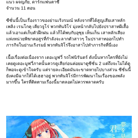
นว ผจญภัย, ดาร์กแฟนตาซี
จำนวน 11 ตอน
ซีซั่นนี้เป็นเรื่องราวของย่านเริงรมณ์ หลังจากที่ได้สูญเสียเสาหลัก
เพลิง เรนโกคุ เคียวจูโร่ พวกทันจิโร่ มุ่งหน้ากลับไปยังปราสาทผีเสื้อ
ล้วเอาแต่เก็บตัวฝึกฝน แล้วก็ได้พบกับอุซุย เท็นเก็น เสาหลักเสียง
ห่งหน่วยพิฆาตอสูรที่กำลังจะลากตัวสาวๆ ในปราสาทออกไปทำ
ภารกิจในย่านเริงรมย์ พวกทันจิโร่จึงอาสาไปทำภารกิจที่นี่เอง
เนื้อเรื่องต่อเนื่องจาก เดอะมูฟวี่ รถไฟนิรันดร์ ดังนั้นหากใครที่ยังไม่
เคยดูเดอะมูฟวี่ภาคนั้นควรดูเสียก่อนค่อยมาดูซีซั่น 2 แต่ถึงจะไม่ได้ดู
ก็พอจะดูเข้าใจครับ แต่รายละเอียดมันจะขาดหายไปบางส่วน ซีซั่นนี้
ังคงมีฉากให้ได้เฮฮาอยู่ พวกทันจิโร่มีการพัฒนาในเรื่องของพลัง
มากขึ้น ใครที่ติดตามเรื่องนี้มาตลอดไม่ควรพลาดครับ