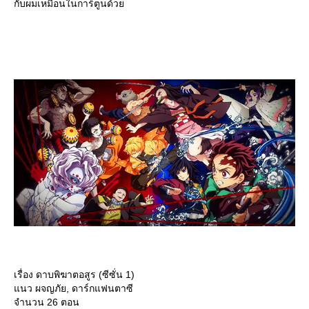
กับผมเหมือนในการ์ตูนด้ว
เรื่อง ดาบพิฆาตอสูร (ซีซั่น 1)
นว ผจญภัย, ดาร์กแฟนตาซี
จำนวน 26 ตอน