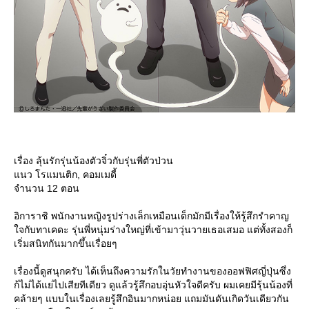
เรื่อง ลุ้นรักรุ่นน้องตัวจิ๋วกับรุ่นพี่ตัวป่วน
นว โรแมนติก, คอมเมดี้
จำนวน 12 ตอน
อิการาชิ พนักงานหญิงรูปร่างเล็กเหมือนเด็กมักมีเรื่องให้รู้สึกรำคาญ
จกับทาเคดะ รุ่นพี่หนุ่มร่างใหญ่ที่เข้ามาวุ่นวายเธอเสมอ แต่ทั้งสองก็
เริ่มสนิทกันมากขึ้นเรื่อยๆ
เรื่องนี้ดูสนุกครับ ได้เห็นถึงความรักในวัยทำงานของออฟฟิศญี่ปุ่นซึ่ง
ก้ไม่ได้แย่ไปเสียทีเดียว ดูแล้วรู้สึกอบอุ่นหัวใจดีครับ ผมเคยมีรุ้นน้องที่
คล้ายๆ แบบในเรื่องเลยรู้สึกอินมากหน่อย แถมมันดันเกิดวันเดียวกัน