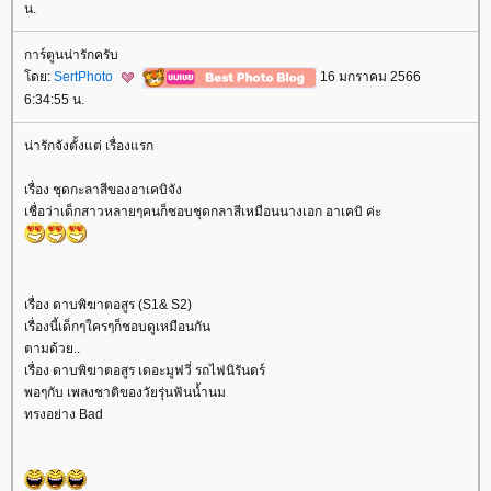
น.
การ์ตูนน่ารักครับ
ดย:
SertPhoto
16 มกราคม 2566
6:34:55 น.
น่ารักจังตั้งแต่ เรื่องแรก
เรื่อง ชุดกะลาสีของอาเคบิจัง
เชื่อว่าเด็กสาวหลายๆคนก็ชอบชุดกลาสีเหมือนนางเอก อาเคบิ ค่ะ
เรื่อง ดาบพิฆาตอสูร (S1& S2)
เรื่องนี้เด็กๆใครๆก็ชอบดูเหมือนกัน
ตามด้วย..
เรื่อง ดาบพิฆาตอสูร เดอะมูฟวี่ รถไฟนิรันดร์
พอๆกับ เพลงชาติของวัยรุ่นฟันน้ำนม
ทรงอย่าง Bad