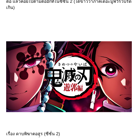
ต่อ แล้วค่อยไปตามต่ออีกทีในซีซั่น 2 (ได้ข่าวว่าภาคเดอะมูฟวี่รวบรัด
เกิน)
เรื่อง ดาบพิฆาตอสูร (ซีซั่น 2)