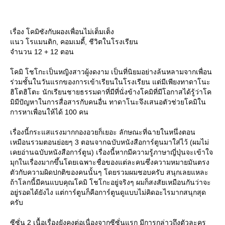
เรื่อง โคมิซังกับผองเพื่อนไม่เต็มเต็ง
นว โรแมนติก, คอมเมดี้, ชีวิตในโรงเรียน
จำนวน 12 + 12 ตอน
คมิ โชโกะเป็นหญิงสาวผู้งดงาม เป็นที่นิยมอย่างล้นหลามจากเพื่อน
ร่วมชั้นในวันแรกของการเข้าเรียนในโรงเรียน แต่มีเพียงทาดาโนะ
ฮิโตฮิโตะ นักเรียนชายธรรมดาที่มีที่นั่งข้างโคมิที่มีโอกาสได้รู้ว่าโค
มิมีปัญหาในการสื่อสารกับคนอื่น ทาดาโนะจึงเสนอตัวช่วยโคมิใน
การหาเพื่อนให้ได้ 100 คน
เรื่องนี้กระแสแรงมากกองอวยก็เยอะ ลักษณะที่ฉายในหนึ่งตอน
เหมือนรวมตอนย่อยๆ 3 ตอนจากฉบับหนังสือการ์ตูนมาใส่ไว้ (ผมไม่
เคยอ่านฉบับหนังสือการ์ตูน) เรื่องนี้หากมีความรู้ภาษาญี่ปุ่นจะเข้าใจ
มุกในเรื่องมากขึ้นโดยเฉพาะชื่อของแต่ละคนซึ่งความหมายมันตรง
ตัวกับความผิดปกติของคนนั้นๆ โดยรวมผมชอบครับ สนุกเลยแหละ
ถ้าโลกนี้มีคนแบบคุณโคมิ โชโกะอยู่จริงๆ ผมก็สงสัยเหมือนกันว่าจะ
อยู่รอดได้ยังไง แต่การ์ตูนก็คือการ์ตูนดูแบบไม่คิดอะไรมากสนุกสุด
ครับ
ซีซั่น 2 เนื้อเรื่องยังคงต่อเนื่องจากซีซั่นแรก มีการกล่าวถึงตัวละคร