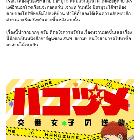
เรือน เลี้ยงดูน้องชาย กับ มิยามูระ หนุ่มแว่นดูเนิร์ด ไม่ค่อยพูดกับใคร
ต่อีกนอกโรงเรียนจะถอดแว่น เจาะหู วันหนึ่ง มิยามูระได้พาน้อง
ชายของโฮริที่หกล้มไปส่งที่บ้าน ทำให้ทั้งสองได้เห็นความลับของอีก
ฝ่าย และเริ่มสนิทกันมากขึ้นหลังจากนั้น
เรื่องนี้น่ารักมากๆ ครับ ดีต่อใจความรักในเรื่องหวานมดขึ้นเลย เรื่อง
นี้มีออกเป็นหนังสือการ์ตูนของ สนพ. สยามฯ สนใจสามารถไปหาซื้อ
มาอ่านได้เช่นกัน