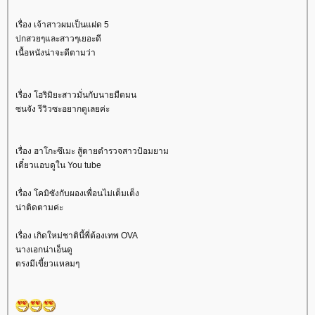
เรื่อง เจ้าสาวผมเป็นแฝด 5
ปกสวยๆและสาวๆเยอะดี
เนื้อหนังน่าจะดีตามว่า
เรื่อง โฮริมิยะสาวมั่นกับนายมืดมน
ซนจัง รีวิวซะอยากดูเลยค่ะ
เรื่อง ฮาโกะซึเมะ สู้ตายตำรวจสาวป้อมยาม
เดี๋ยวแอบดูใน You tube
เรื่อง โคมิซังกับผองเพื่อนไม่เต็มเต็ง
น่าติดตามค่ะ
เรื่อง เกิดใหม่ชาตินี้พี่ต้องเทพ OVA
นางเอกน่าเอ็นดู
ตรงมีเขี้ยวแหลมๆ