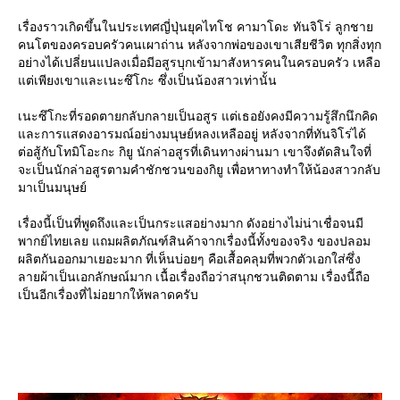
เรื่องราวเกิดขึ้นในประเทศญี่ปุ่นยุคไทโช คามาโดะ ทันจิโร่ ลูกชา
คนโตของครอบครัวคนเผาถ่าน หลังจากพ่อของเขาเสียชีวิต ทุกสิ่งทุก
อย่างได้เปลี่ยนแปลงเมื่อมีอสูรบุกเข้ามาสังหารคนในครอบครัว เหลือ
ต่เพียงเขาและเนะซึโกะ ซึ่งเป็นน้องสาวเท่านั้น
เนะซึโกะที่รอดตายกลับกลายเป็นอสูร แต่เธอยังคงมีความรู้สึกนึกคิด
ละการแสดงอารมณ์อย่างมนุษย์หลงเหลืออยู่ หลังจากที่ทันจิโร่ได้
ต่อสู้กับโทมิโอะกะ กิยู นักล่าอสูรที่เดินทางผ่านมา เขาจึงตัดสินใจที่
จะเป็นนักล่าอสูรตามคำชักชวนของกิยู เพื่อหาทางทำให้น้องสาวกลับ
มาเป็นมนุษย์
เรื่องนี้เป็นที่พูดถึงและเป็นกระแสอย่างมาก ดังอย่างไม่น่าเชื่อจนมี
พากย์ไทยเลย แถมผลิตภัณฑ์สินค้าจากเรื่องนี้ทั้งของจริง ของปลอม
ผลิตกันออกมาเยอะมาก ที่เห็นบ่อยๆ คือเสื้อคลุมที่พวกตัวเอกใส่ซึ่ง
ลายผ้าเป็นเอกลักษณ์มาก เนื้อเรื่องถือว่าสนุกชวนติดตาม เรื่องนี้ถือ
เป็นอีกเรื่องที่ไม่อยากให้พลาดครับ