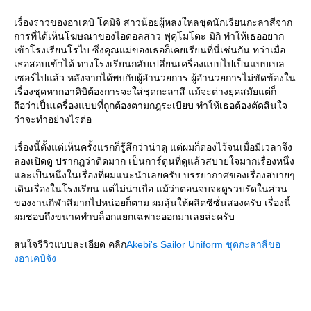
เรื่องราวของอาเคบิ โคมิจิ สาวน้อยผู้หลงใหลชุดนักเรียนกะลาสีจาก
การที่ได้เห็นโฆษณาของไอดอลสาว ฟุคุโมโตะ มิกิ ทำให้เธออยาก
เข้าโรงเรียนโรไบ ซึ่งคุณแม่ของเธอก็เคยเรียนที่นี่เช่นกัน ทว่าเมื่อ
เธอสอบเข้าได้ ทางโรงเรียนกลับเปลี่ยนเครื่องแบบไปเป็นแบบเบล
เซอร์ไปแล้ว หลังจากได้พบกับผู้อำนวยการ ผู้อำนวยการไม่ขัดข้องใน
เรื่องชุดหากอาคิบิต้องการจะใส่ชุดกะลาสี แม้จะต่างยุคสมัยแต่ก็
ถือว่าเป็นเครื่องแบบที่ถูกต้องตามกฎระเบียบ ทำให้เธอต้องตัดสินใจ
ว่าจะทำอย่างไรต่อ
เรื่องนี้ตั้งแต่เห็นครั้งแรกก็รู้สึกว่าน่าดู แต่ผมก็ดองไว้จนเมื่อมีเวลาจึง
ลองเปิดดู ปรากฎว่าติดมาก เป็นการ์ตูนที่ดูแล้วสบายใจมากเรื่องหนึ่ง
ละเป็นหนึ่งในเรื่องที่ผมแนะนำเลยครับ บรรยากาศของเรื่องสบายๆ
เดินเรื่องในโรงเรียน แต่ไม่น่าเบื่อ แม้ว่าตอนจบจะดูรวบรัดในส่วน
ของงานกีฬาสีมากไปหน่อยก็ตาม ผมลุ้นให้ผลิตซีซั่นสองครับ เรื่องนี้
ผมชอบถึงขนาดทำบล็อกแยกเฉพาะออกมาเลยล่ะครับ
สนใจรีวิวแบบละเอียด คลิก
Akebi's Sailor Uniform ชุดกะลาสีขอ
งอาเคบิจัง