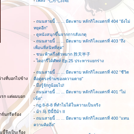
-
เพลง "七月七日晴"
-
ถนนสายนี้ ... ... มีตะพาบ หลักกิโลเมตรที่ 404 "ยังไม่
หยุดอีก"
-
ดูหนังสนุกขึ้นจากการสังเกตุ
-
ถนนสายนี้ ... ... มีตะพาบ หลักกิโลเมตรที่ 403 "ถึง
เพื่อนที่สนิทที่สุด"
-
ชนะฟ้าครึ่งตัวหมาก 胜天半子
-
ไดอารี่ได้ศัพท์ Ep.25 ประหารแยกร่าง
-
ถนนสายนี้ ... ... มีตะพาบ หลักกิโลเมตรที่ 402 "ชีวิต
่างที่บอกไปข้าง
คือคู่ตรงข้ามของความตาย"
-
มึงรู้จักกูน้อยไป!
-
ถนนสายนี้ ... ... มีตะพาบ หลักกิโลเมตรที่ 401 "ไม่
คแรก แต่ผมบอก
เข็ด"
-
กฎ 8-8-8 ที่ทำไม่ได้ในความเป็นจริง
-
ม้า 马 ปีนี้ปีม้า II
จั่นกรีดร้อง
-
ถนนสายนี้ ... ... มีตะพาบ หลักกิโลเมตรที่ 400 "แทน
ความคิดถึง"
ี้จึงเป็นเรื่อง