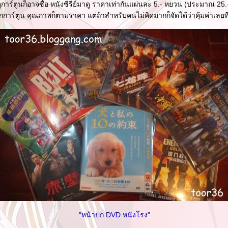
าร์ตูนก็อาจซื้อ หนังซีรี่ย์มาดู ราคาเท่ากันแผ่นละ 5.- หยวน (ประมาณ 25.
จากการ์ตูน คุณภาพก็ตามราคา แต่ถ้าสำหรับคนไม่คิดมากก็จัดได้ว่าคุ้มค่าเลยท
"หน้าปก DVD หนังโรง"