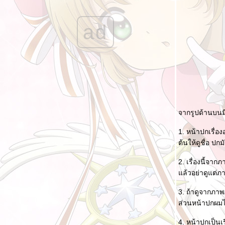
(2)
อาจารย์ในการ์ตูน IV
ad
[รีวิวสั้น] การ์ตูนที่ได้ดูในช่วงระหว่างปี 2023
(1)
รวมหนังสือการ์ตูนที่ดองไว้ยังไม่ได้อ่าน ปี 2023
นิทรรศการ Café Lumière GochiUsa
[รีวิวสั้น] การ์ตูนที่ได้ดูในช่วงระหว่างปี 2022 -
2023
Soft Power ในการ์ตูนญี่ปุ่น
จากรูปด้านบนมีอ
คำพูดเรียกกำลังใจในการ์ตูน III
1. หน้าปกเรื่อ
ช่องโหว่เนื้อเรื่องใน Yu Gi Oh ภาคแรก (ยูกิแม่ง
ต้นให้ดูชื่อ ป
กง II)
2. เรื่องนี้จา
ฟูมิ เฮาสุ กลับมาแล้ว แต่......
ล้วอย่าดูแต่ภา
อปดูการ์ตูน และสำนักพิมพ์
3. ถ้าดูจากภาพอ
[รีวิวสั้น] การ์ตูนที่ได้ดูในช่วงระหว่างปี 2022
ส่วนหน้าปกผมไม
(4)
ฟูมิ เฮาสุ จนกว่าจะได้พบกันอีกครั้ง
4. หน้าปกเป็นเร