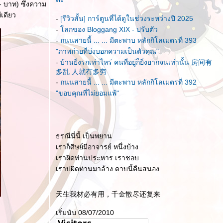
- บาท) ซึ่งความ
ีเดียว
-
[รีวิวสั้น] การ์ตูนที่ได้ดูในช่วงระหว่างปี 2025
-
ลกของ Bloggang XIX - ปรับตัว
-
ถนนสายนี้ ... ... มีตะพาบ หลักกิโลเมตรที่ 393
"ภาพถ่ายที่บ่งบอกความเป็นตัวคุณ"
-
บ้านยิ่งรกเท่าไหร่ คนที่อยู่ก็ยิ่งยากจนเท่านั้น 房间有
多乱 人就有多穷
-
ถนนสายนี้ ... ... มีตะพาบ หลักกิโลเมตรที่ 392
"ขอบคุณที่ไม่ยอมแพ้"
ธรณีนี่นี้ เป็นพยาน
เราก็ศิษย์มีอาจารย์ หนึ่งบ้าง
เราผิดท่านประหาร เราชอบ
เราบ่ผิดท่านมาล้าง ดาบนี้คืนสนอง
天生我材必有用，千金散尽还复来
เริ่มนับ 08/07/2010