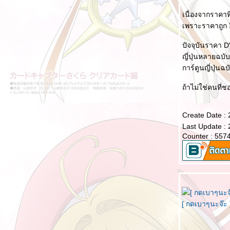
ก้าวต่อไปของบล็อกการ์ตูนแห่งนี้
เนื่องจากราคาท
รวมหนังสือการ์ตูนที่ดองไว้ยังไม่ได้อ่าน ปี 2020
เพราะราคาถูก อ
[รีวิวสั้น] การ์ตูนที่ได้ดูในช่วงระหว่างปี 2019 -
2020 ที่ผ่านมา
ปัจจุบันราคา DV
ญี่ปุ่นหลายฉบ
คำพูดเรียกกำลังใจในการ์ตูน II
การ์ตูนญี่ปุ่นฉ
การ์ตูนเทียบเคียงความเป็นจริง : พฤติกรรม 'บูล
ลี่'
ถ้าไม่ใช่คนที่
การ์ตูนเทียบเคียงความเป็นจริง : ทดสอบ
[รีวิวสั้น] การ์ตูนที่ได้ดูในช่วงปี 2019 ที่ผ่านมา
Create Date :
(2)
Last Update :
Counter : 557
[รีวิวสั้น] การ์ตูนที่ได้ดูในช่วงปี 2019 ที่ผ่านมา
(1)
รวมหนังสือการ์ตูนที่ดองไว้ยังไม่ได้อ่าน ปี 2019
เห็นแล้วอยากเล่นบ้าง
巴啦啦小魔仙 Live Action สัญชาติจีน The
Movie (2013)
[ กดเบาๆนะจ๊ะ 
นางเอกจืดจาง ที่ถูกลืม