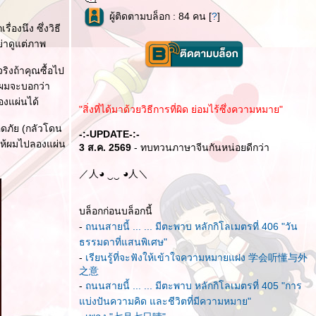
ผู้ติดตามบล็อก : 84 คน [
?
]
่องนึง ซึ่งวิธี
อย่าดูแต่ภาพ
จริงถ้าคุณซื้อไป
ถึงผมจะบอกว่า
องแผ่นได้
"สิ่งที่ได้มาด้วยวิธีการที่ผิด ย่อมไร้ซึ่งความหมาย"
ดภัย (กลัวโดน
-:-UPDATE-:-
กให้ผมไปลองแผ่น
3 ส.ค. 2569
- ทบทวนภาษาจีนกันหน่อยดีกว่า
／人◕ ‿‿ ◕人＼
บล็อกก่อนบล็อกนี้
-
ถนนสายนี้ ... ... มีตะพาบ หลักกิโลเมตรที่ 406 "วัน
ธรรมดาที่แสนพิเศษ"
-
เรียนรู้ที่จะฟังให้เข้าใจความหมายแฝง 学会听懂与外
之意
-
ถนนสายนี้ ... ... มีตะพาบ หลักกิโลเมตรที่ 405 "การ
บ่งปันความคิด และชีวิตที่มีความหมาย"