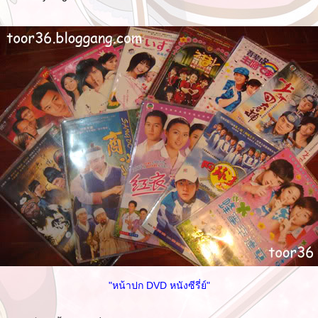
"หน้าปก DVD หนังซีรี่ย์"