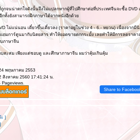
ี่ถูกจนน่าตกใจดังนั้นจึงไม่แปลกหากผู้ที่ไปศึกษาต่อที่ประเทศจีนจะซื้อ DV
ีกทั้งยังสามารถฝึกภาษาได้จากหนังอีกด้ว
D ไม่แน่นอน เดี๋ยวขึ้นเดี๋ยวลง (ราคาอยู่ในช่วง 4 - 6.- หยวน) เนื่องจากมี
ับแถมการ์ตูนมากับนิตยสาร ทำให้ยอดขายตกกระมั้ง เลยทำให้มีการลดราคาล
บับภาษาจีน
ชอบสะสม เพียงแต่ชอบดู และศึกษาภาษาจีน ผมว่าคุ้มเกินคุ้ม
 24 พฤษภาคม 2553
 2 สิงหาคม 2560 17:41:24 น.
4 Pageviews.
Share to Faceboo
]