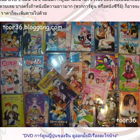
วบเลย บางครั้งถ้าหนังมีความยาวมาก (พวกการ์ตูน หรือหนังซีรี่ย์) ก็อาจ
น ราคาก็จะเพิ่มตามไปด้ว
"DVD การ์ตูนญี่ปุ่นของจีน ดูออกมั้ยมีเรื่องอะไรบ้าง"