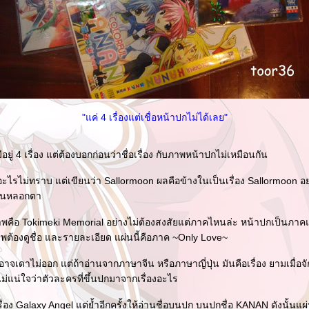
"แค่ 4 เรื่องแต่เชื่อหน้าปกไม่ได้เลย"
ยู่ 4 เรื่อง แต่ต้องบอกก่อนว่าชื่อเรื่อง กับภาพหน้าปกไม่เหมือนกัน
งอะไรไม่ทราบ แต่เขียนว่า Sallormoon ผลคือข้างในเป็นเรื่อง Sallormoon อย
กมันหลอกตา
กภาพคือ Tokimeki Memorial อย่างไม่ต้องสงสัยแต่ภาคไหนล่ะ หน้าปกเป็นภา
พต้องดูชื่อ และรายละเอียด แผ่นนี้คือภาค ~Only Love~
าจเดาไม่ออก แต่ถ้าอ่านจากภาษาจีน หรือภาษาญี่ปุ่น มันคือเรื่อง ยามเมื่อจัก
่แน่ใจว่าตัวละครที่ขึ้นปกมาจากเรื่องอะไร
ื่อง Galaxy Angel แต่ย้ำอีกครั้งให้อ่านชื่อบนปก บนปกชื่อ KANAN ดังนั้นแผ่นน