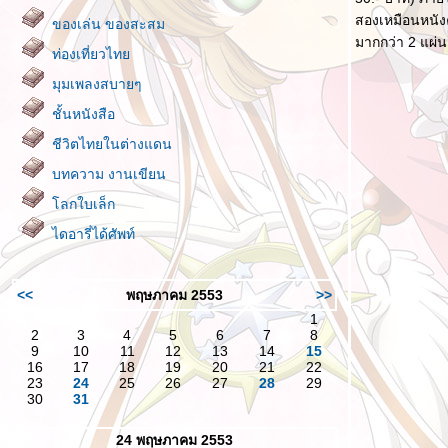
สองเหมือนหนังค
ของเล่น ของสะสม
มากกว่า 2 แผ่
ท่องเที่ยวไท
มุมเพลงสบายๆ
ชั้นหนังสือ
ชีวิตไทยในต่างแดน
บทความ งานเขียน
ลกใบเล็ก
ไดอารี่ได้ศัพท์
<<
พฤษภาคม 2553
>>
1
2
3
4
5
6
7
8
9
10
11
12
13
14
15
16
17
18
19
20
21
22
23
24
25
26
27
28
29
30
31
24 พฤษภาคม 2553