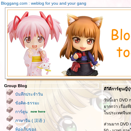
Bloggang.com : weblog for you and your gang
Group Blog
ดีวีดีการ์ตูนญี่
บันทึกประจำวัน
วันนี้เอา DVD 
ข้อคิด-ธรรมะ
ากกว่า เรื่องท
การ์ตูน
นประเทศจีนหาก
ภาษาจีน ( 汉语 )
ส่วนมาก DVD ก
ห้องเก็บของ
50.- บาท) ภายใน