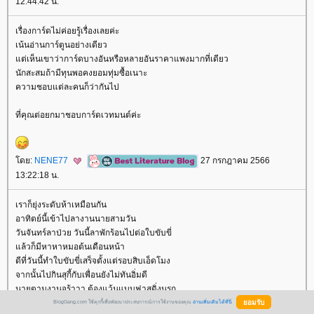
12:44:42 น.
เรื่องการ์ดไม่ค่อยรู้เรื่องเลยค่ะ
เน้นอ่านการ์ตูนอย่างเดียว
ต่เห็นเขาว่าการ์ดบางอันหรือหลายอันราคาแพงมากที่เดียว
นักสะสมถ้ามีทุนพอคงยอมทุ่มซื้อเนาะ
ความชอบแต่ละคนก็ว่ากันไป
ที่คุณต่อยกมาชอบการ์ดเวทมนต์ค่ะ
ดย:
NENE77
27 กรกฎาคม 2566
13:22:18 น.
เราก็ยุ่งระดับห้าเหมือนกัน
อาทิตย์นี้เข้าไปลางานนายสามวัน
วันจันทร์ลาป่วย วันนี้ลาพักร้อนไปต่อใบขับขี่
ล้วก็มีหาหาหมอต้นเดือนหน้า
ดีที่วันนี้ทำใบขับขี่เสร็จตั้งแต่รอบสิบเอ็ดโมง
จากนั้นไปกินสุกี้กับเพื่อนยังไม่ทันอิ่มดี
นายตามงานจร้าาา ต้องแว้นแบบฟาสดิ่งนรก
จากนนทบุรีมาสนามเป้าในครึ่งชั่วโมง
BlogGang.com ใช้คุกกี้เพื่อพัฒนาประสบการณ์การใช้งานของคุณ
อ่านเพิ่มเติมได้ที่นี่