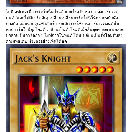
ไม่มีเอฟเฟคเมื่อการ์ดใบนี้คว่ำแล้วตกเป็นเป้าหมายของการ์ดเวท
มนต์ (และไม่มีการ์ดอื่น) เปลี่ยนเปลี่ยนการ์ดใบนี้ให้หงายหน้าตั้ง
ป้องกัน และหากคุณทำสำเร็จ ยกเลิกการใช้งานการ์ดเวทมนต์นั้น
หากการ์ดใบนี้ถูกโจมตี เปลี่ยนเป็นตั้งโจมตีเมื่อสิ้นสุดช่วงดาเมทสเต
ปกลายเป็นการ์ดอีก 1 ใบที่กากในทันที โดนเปลี่ยนเป็นตั้งโจมตีหลัง
ดาเมทสเตป ห่วยลงอย่างเห็นได้ชัด