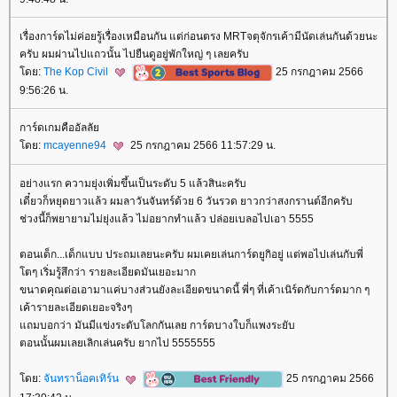
เรื่องการ์ดไม่ค่อยรู้เรื่องเหมือนกัน แต่ก่อนตรง MRTจตุจักรเค้ามีนัดเล่นกันด้วยนะ
ครับ ผมผ่านไปแถวนั้น ไปยืนดูอยู่พักใหญ่ ๆ เลยครับ
ดย:
The Kop Civil
25 กรกฎาคม 2566
9:56:26 น.
การ์ดเกมคืออัลลั
ดย:
mcayenne94
25 กรกฎาคม 2566 11:57:29 น.
อย่างแรก ความยุ่งเพิ่มขึ้นเป็นระดับ 5 แล้วสินะครับ
เดี๋ยวก็หยุดยาวแล้ว ผมลาวันจันทร์ด้วย 6 วันรวด ยาวกว่าสงกรานต์อีกครับ
ช่วงนี้ก็พยายามไม่ยุ่งแล้ว ไม่อยากทำแล้ว ปล่อยเบลอไปเอา 5555
ตอนเด็ก...เด็กแบบ ประถมเลยนะครับ ผมเคยเล่นการ์ดยูกิอยู่ แต่พอไปเล่นกับพี่
ตๆ เริ่มรู้สึกว่า รายละเอียดมันเยอะมาก
ขนาดคุณต่อเอามาแค่บางส่วนยังละเอียดขนาดนี้ พี่ๆ ที่เค้าเนิร์ดกับการ์ดมาก ๆ
เค้ารายละเอียดเยอะจริงๆ
ถมบอกว่า มันมีแข่งระดับโลกกันเลย การ์ดบางใบก็แพงระยับ
ตอนนั้นผมเลยเลิกเล่นครับ ยากไป 5555555
ดย:
จันทราน็อคเทิร์น
25 กรกฎาคม 2566