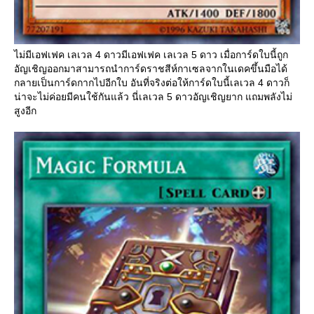
ไม่มีเอฟเฟค เลเวล 4 ดาวมีเอฟเฟค เลเวล 5 ดาว เมื่อการ์ดใบนี้ถูก
อัญเชิญออกมาสามารถนำการ์ดราชสีห์กาเซลจากในเดคขึ้นมือได้
กลายเป็นการ์ดกากไปอีกใบ อันที่จริงต่อให้การ์ดใบนี้เลเวล 4 ดาวก็
น่าจะไม่ค่อยมีคนใช้กันแล้ว นี่เลเวล 5 ดาวอัญเชิญยาก แถมพลังไม่
สูงอีก