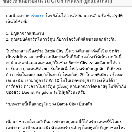
ช่องโหว่เนื้อเรื่องใน Yu Gi Oh ภาคแรก (ยูกิแม่งโกง II)
ต่อเนื่องจาก
พาร์ทแรก
ครยังไม่ได้อ่านไปย้อนอ่านอีกครั้ง ข้อสรุปที่
เห็นได้ชัดคือ
1. ปัญหาจากแผนงาน
2. คุณสมบัติการ์ดในการ์ตูน กับการ์ดจริงที่ผลิตขายแตกต่างกัน
นช่วงกลางเรื่องช่วง Battle City เป็นช่วงที่เกมการ์ดนี้เริ่มเซตตัว
เป็นรูปเป็นร่างมากขึ้น แต่ถึงอย่างนั้นก็ยังมีช่องโหว่ให้เห็น แต่วันนี้
จะนำเสนอข้อมูลเดคของยูกิในช่วง Battle City เราจะสังเกตได้ว่า
การ์ดเก่า ถูกแทนที่ด้วยการ์ดใหม่เพื่อให้สอดรับกับกฎกติกาที่เพิ่งเซต
ตัว การ์ดในเดคของยูกิเป็นการ์ดใหม่เกือบ 20 ใบเลยทีเดียว ครึ่งเดค
เลยนะนั่น เรามาดูการ์ดสัก 10 ใบในเดคของยูกิ เราจะเห็นได้ว่า
การ์ดจริง ต่างจากในการ์ตูน (มังงะ) ส่วนพวกการ์ดหลายๆ ใบที่ซ้ำกับ
ของช่วง Duelist Kingdom จะไม่พูดถึงนะครับ
**บทความนี้เนื้อหาอยู่ในช่วง Battle City เป็นหลัก
เพื่อนๆ ชาวบล็อกแก๊งที่หลงเข้ามาหยุดแค่นี้ก็ได้ครับ เอนทรี่นี้โคตร
เฉพาะทาง เขียนสนองนีทตัวเองครับ หลักๆ ก็แค่พูดถึงปัญหาช่องโหว่