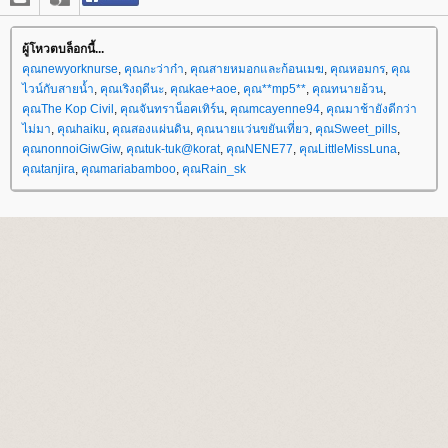
ผู้โหวตบล็อกนี้...
คุณnewyorknurse
,
คุณกะว่าก๋า
,
คุณสายหมอกและก้อนเมฆ
,
คุณหอมกร
,
คุณ
ไวน์กับสายน้ำ
,
คุณเริงฤดีนะ
,
คุณkae+aoe
,
คุณ**mp5**
,
คุณทนายอ้วน
,
คุณThe Kop Civil
,
คุณจันทราน็อคเทิร์น
,
คุณmcayenne94
,
คุณมาช้ายังดีกว่า
ไม่มา
,
คุณhaiku
,
คุณสองแผ่นดิน
,
คุณนายแว่นขยันเที่ยว
,
คุณSweet_pills
,
คุณnonnoiGiwGiw
,
คุณtuk-tuk@korat
,
คุณNENE77
,
คุณLittleMissLuna
,
คุณtanjira
,
คุณmariabamboo
,
คุณRain_sk