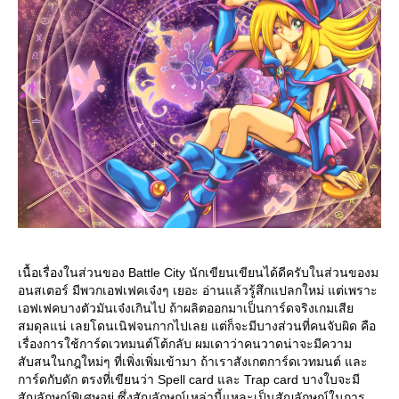
เนื้อเรื่องในส่วนของ Battle City นักเขียนเขียนได้ดีครับในส่วนของม
อนสเตอร์ มีพวกเอฟเฟคเจ๋งๆ เยอะ อ่านแล้วรู้สึกแปลกใหม่ แต่เพราะ
เอฟเฟคบางตัวมันเจ๋งเกินไป ถ้าผลิตออกมาเป็นการ์ดจริงเกมเสี
สมดุลแน่ เลยโดนเนิฟจนกากไปเลย แต่ก็จะมีบางส่วนที่คนจับผิด คือ
เรื่องการใช้การ์ดเวทมนต์โต้กลับ ผมเดาว่าคนวาดน่าจะมีความ
สับสนในกฎใหม่ๆ ที่เพิ่งเพิ่มเข้ามา ถ้าเราสังเกตการ์ดเวทมนต์ และ
การ์ดกับดัก ตรงที่เขียนว่า Spell card และ Trap card บางใบจะมี
สัญลักษณ์พิเศษอยู่ ซึ่งสัญลักษณ์เหล่านี้แหละเป็นสัญลักษณ์ในการ