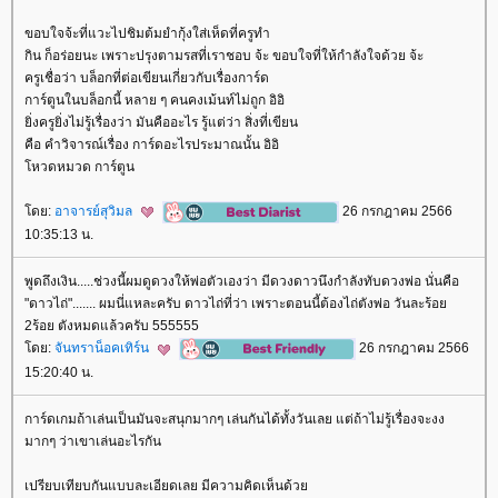
ขอบใจจ้ะที่แวะไปชิมต้มยำกุ้งใส่เห็ดที่ครูทำ
กิน ก็อร่อยนะ เพราะปรุงตามรสที่เราชอบ จ้ะ ขอบใจที่ให้กำลังใจด้วย จ้ะ
ครูเชื่อว่า บล็อกที่ต่อเขียนเกี่ยวกับเรื่องการ์ด
การ์ตูนในบล็อกนี้ หลาย ๆ คนคงเม้นท์ไม่ถูก อิอิ
ิ่งครูยิ่งไม่รู้เรื่องว่า มันคืออะไร รู้แต่ว่า สิ่งที่เขียน
คือ คำวิจารณ์เรื่อง การ์ดอะไรประมาณนั้น อิอิ
หวดหมวด การ์ตูน
ดย:
อาจารย์สุวิมล
26 กรกฎาคม 2566
10:35:13 น.
พูดถึงเงิน.....ช่วงนี้ผมดูดวงให้พ่อตัวเองว่า มีดวงดาวนึงกำลังทับดวงพ่อ นั่นคือ
"ดาวไถ่"....... ผมนี่แหละครับ ดาวไถ่ที่ว่า เพราะตอนนี้ต้องไถ่ตังพ่อ วันละร้อ
2ร้อย ตังหมดแล้วครับ 555555
ดย:
จันทราน็อคเทิร์น
26 กรกฎาคม 2566
15:20:40 น.
การ์ดเกมถ้าเล่นเป็นมันจะสนุกมากๆ เล่นกันได้ทั้งวันเลย แต่ถ้าไม่รู้เรื่องจะงง
มากๆ ว่าเขาเล่นอะไรกัน
เปรียบเทียบกันแบบละเอียดเลย มีความคิดเห็นด้ว