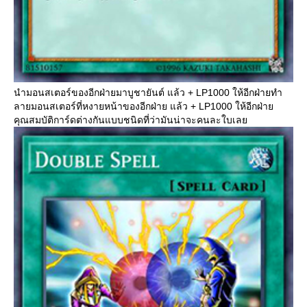
นำมอนสเตอร์ของอีกฝ่ายมาบูชายันต์ แล้ว + LP1000 ให้อีกฝ่ายทำ
ลายมอนสเตอร์ที่หงายหน้าของอีกฝ่าย แล้ว + LP1000 ให้อีกฝ่า
คุณสมบัติการ์ดต่างกันแบบชนิดที่ว่ามันน่าจะคนละใบเล