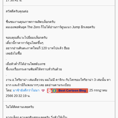
17:30:42 น.
สวัสดีครับคุณต่อ
ชื่นชมงานคุณภาพการผลิตบล็อกครับ
ผมเองพอพ้นยุค The Zero ก็ไม่ได้อ่านการ์ตูนแนว Jump อีกเลยครับ
ขอบคุณที่แวะไปยี่ยมบล็อกครับ
เดี๋ยวนี้ราคาการ์ตูนโหดขึ้นๆ
อยากอ่านคินดะภาคใหม่ก็ 120 บาทไปแล้ว ฮืออ
เลยยังไม่ซื้อ
.
เมื่อหัวค่ำก็ได้อ่านโพสต์บงกช
ชี้แจงเรื่องกระดาษพิมพ์ให้ทราบทั่วกันด้ว
.
งาน อ.โทริยาม่า เล่มเดียวจบ ผมไม่มี คาจิกะ กับโลกของโทริยาม่า 3 เล่มนั้น หา
าก และถ้ามีก็แพงมากๆ เลย อดอ่านตามระเบียบ
ดย:
มาช้ายังดีกว่าไม่มา
25 กรกฎาคม
2566 20:32:19 น.
ไม่ได้ติดตามเลยครับ
จากบล็อก ตามครูดินสอนเลยครับ วิ่งช้าให้เป็น