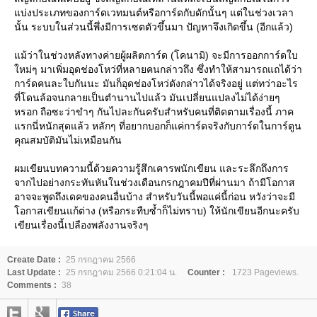
บ่งประเภทของการ์ดเวทมนต์หรือการ์ดกับดักนั้นๆ แต่ในช่วงเวลา
นั้น ระบบในส่วนนี้พึ่งมีการเซตตัวขึ้นมา ปัญหาจึงเกิดขึ้น (อีกแล้ว)
ม้ว่าในช่วงหลังทางค่ายผู้ผลิตการ์ด (โคนามิ) จะมีการออกการ์ดใบ
หม่ๆ มาเพิ่มอุดช่องโหว่ที่หลายคนกล่าวถึง ซึ่งทำให้สามารถแถได้ว่า
การ์ดคนละใบกันนะ มันก็อุดช่องโหว่ดังกล่าวได้จริงอยู่ แต่ทว่าอะไร
ที่โดนล้อจนกลายเป็นตำนานไปแล้ว มันเปลี่ยนแปลงไม่ได้ง่ายๆ
หรอก ถือซะว่าขำๆ กันไปละกันครับสำหรับคนที่ติดตามเรื่องนี้ ภาค
รกนี่หนักสุดแล้ว หลักๆ ที่อยากบอกก็แค่การ์ดจริงกับการ์ดในการ์ตูน
คุณสมบัติมันไม่เหมือนกัน
ผมเขียนบทความนี้ด้วยความรู้สึกเคารพนักเขียน และระลึกถึงการ
จากไปอย่างกระทันหันในช่วงเดือนกรกฎาคมปีที่ผ่านมา ถ้ามีโอกาส
อาจจะพูดถึงเดคของคนอื่นบ้าง สำหรับวันนี้พอแค่นี้ก่อน หวังว่าจะมี
อกาสเขียนแก้ต่าง (หรือกระทืบซ้ำก็ไม่ทราบ) ให้นักเขียนอีกนะครับ
เขียนเรื่องนี้เปลืองพลังงานจริงๆ
Create Date :
25 กรกฎาคม 2566
Last Update :
25 กรกฎาคม 2566 0:21:04 น.
Counter :
1723 Pageviews.
Comments :
38