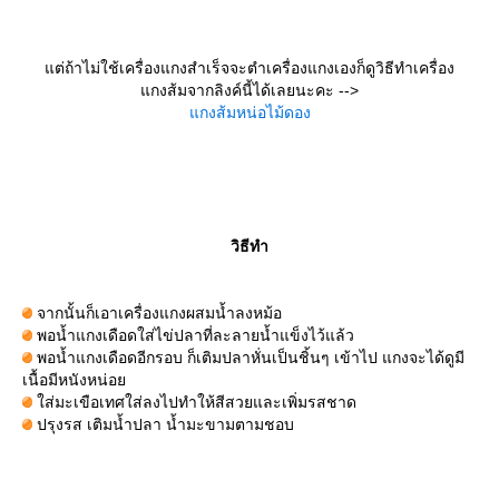
ต่ถ้าไม่ใช้เครื่องแกงสำเร็จจะตำเครื่องแกงเองก็ดูวิธีทำเครื่อง
กงส้มจากลิงค์นี้ได้เลยนะคะ -->
กงส้มหน่อไม้ดอง
วิธีทำ
จากนั้นก็เอาเครื่องแกงผสมน้ำลงหม้อ
พอน้ำแกงเดือดใส่ไข่ปลาที่ละลายน้ำแข็งไว้แล้ว
พอน้ำแกงเดือดอีกรอบ ก็เติมปลาหั่นเป็นชิ้นๆ เข้าไป แกงจะได้ดูมี
เนื้อมีหนังหน่อ
ส่มะเขือเทศใส่ลงไปทำให้สีสวยและเพิ่มรสชาด
ปรุงรส เติมน้ำปลา น้ำมะขามตามชอบ