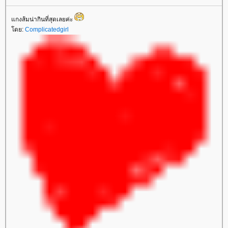
กงส้มน่ากินที่สุดเลยค่ะ
ดย:
Complicatedgirl