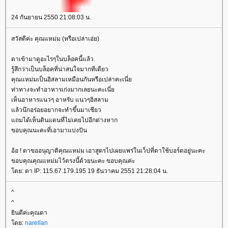
24 กันยายน 2550 21:08:03 น.
สวัสดีค่ะ คุณแหม่ม (หรือเปล่าเอ่ย)
ดาเข้ามาดูอะไรๆในบล็อคนี้แล้ว
รู้สึกว่าเป็นบล็อคที่น่าสนใจมากทีเดียว
คุณแหม่มเป็นอิสลามเหมือนกันหรือเปล่าคะเนี่
ท่าทางจะทำอาหารเก่งมากเลยนะคะเนี่
เห็นอาหารแนวๆ อาหรับ แนวๆอิสลาม
ล้วนึกอร่อยอยากจะทำขึ้นมาเชียว
ถมได้เห็นดินแดนที่ไม่เคยไปอีกต่างหาก
ขอบคุณนะคะที่เอามาแบ่งปัน
อ้อ ! ดาขออนุญาติคุณแหม่ม เอาสูตรไปเผยแพร่ในเว็ปที่ดาใช้บอร์ดอยู่นะคะ
ขอบคุณคุณแหม่มไว้ตรงนี้ด้วยนะคะ ขอบคุณค่ะ
ดย: ดา IP: 115.67.179.195 19 ธันวาคม 2551 21:28:04 น.
^
^
ินดีค่ะคุณดา
ดย:
narellan