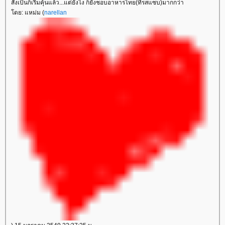
สั่งเป็นก็เริ่มคุ้นแล้ว...แต่ยังไง ก็ยังชอบอาหารไทย(ที่รสแซบ)มากกว่า
ดย: แหม่ม (
narellan