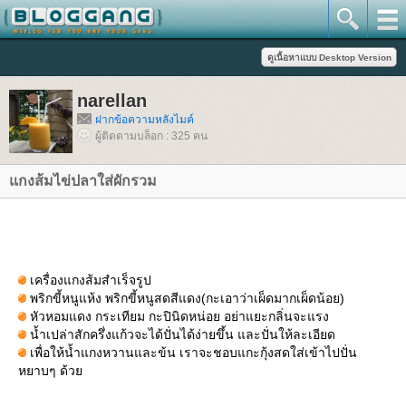
narellan
ฝากข้อความหลังไมค์
ผู้ติดตามบล็อก : 325 คน
กงส้มไข่ปลาใส่ผักรวม
เครื่องแกงส้มสำเร็จรูป
พริกขี้หนูแห้ง พริกขี้หนูสดสีแดง(กะเอาว่าเผ็ดมากเผ็ดน้อย)
หัวหอมแดง กระเทียม กะปินิดหน่อย อย่าแยะกลิ่นจะแรง
น้ำเปล่าสักครึ่งแก้วจะได้ปั่นได้ง่ายขึ้น และปั่นให้ละเอียด
เพื่อให้น้ำแกงหวานและข้น เราจะชอบแกะกุ้งสดใส่เข้าไปปั่น
หยาบๆ ด้ว