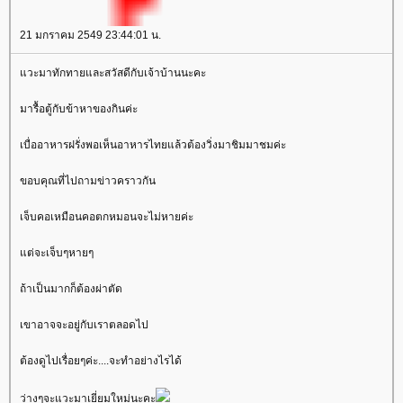
21 มกราคม 2549 23:44:01 น.
วะมาทักทายและสวัสดีกับเจ้าบ้านนะคะ
มารื้อตู้กับข้าหาของกินค่ะ
เบื่ออาหารฝรั่งพอเห็นอาหารไทยแล้วต้องวิ่งมาชิมมาชมค่ะ
ขอบคุณที่ไปถามข่าวคราวกัน
เจ็บคอเหมือนคอตกหมอนจะไม่หายค่ะ
ต่จะเจ็บๆหายๆ
ถ้าเป็นมากก็ต้องผ่าตัด
เขาอาจจะอยู่กับเราตลอดไป
ต้องดูไปเรื่อยๆค่ะ....จะทำอย่างไรได้
ว่างๆจะแวะมาเยี่ยมใหม่นะคะ