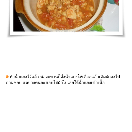
ทำน้ำแกงไว้แล้ว พอจะทานก็ตั้งน้ำแกงให้เดือดแล้วเติมผักลงไป
ตามชอบ แต่บางคนจะชอบใส่ผักไปเลยให้น้ำแกงเข้าเนื้อ