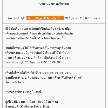
น่าทานมากๆ ค่ะพี่แหม่ม
ดย:
อุ้มสี
20 มิถุนายน 2556 8:36:47 น.
555 ต้องรีบมา เพราะวันนั้นได้กินชิ้นเดียว ตริงงง เดียว
เห็นเมนูแล้วแอบขำตัวเอง ปล่อยไก่ตอนคุยกันในห้องลับ
อศรีพูดถึงไก่ฉ่งซิ่ง นังบี๊ไปเรื่องไก่ต้มโค๊ก สูตรนี้
วันนั้นได้ชิม แต่ไม่ได้เห็นกรรมวิธีในการทำทุกขั้นตอน
เห็นชัดๆ กันแบบนี้แล้ว อาทิตย์นี้ ทำเลยดีไม๊ ตัวกินไก่
ภาพสุดท้ายแบบครงองค์แล้ว น่ากินโฮกๆ หิวข้าววววว
ดย:
บ่งบ๊ง
20 มิถุนายน 2556 11:06:20 น.
เห็นเมื่อไหร่ เมื่อไหร่ ก็หิวข้าววววววววววววววววววว
ขอหนึ่งชุดด่วน องค์ประกอบแบบภาพสุดท้าย (ที่ไม่ใช่ตริงไก่นะ)
จัดไปหนึ่งโหวต
บันทึกการโหวต Blog ในวันนี้
ผู้เขียน Blog หมวดเนื้อหา Blog ได้รับโหวต
ข้ามขอบฟ้า Klaibann Blog ดู Blog