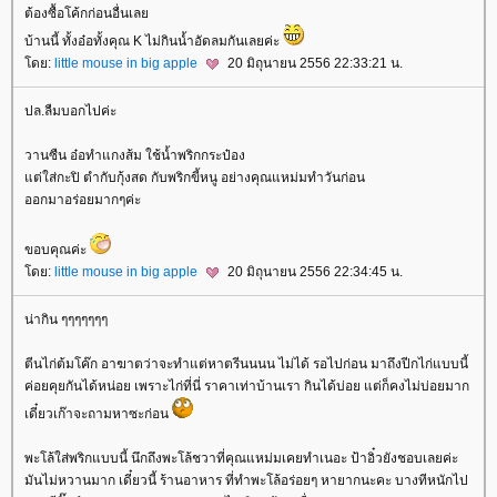
ต้องซื้อโค้กก่อนอื่นเล
บ้านนี้ ทั้งอ๋อทั้งคุณ K ไม่กินน้ำอัดลมกันเลยค่ะ
ดย:
little mouse in big apple
20 มิถุนายน 2556 22:33:21 น.
ปล.ลืมบอกไปค่ะ
วานซืน อ๋อทำแกงส้ม ใช้น้ำพริกกระป๋อง
ต่ใส่กะปิ ตำกับกุ้งสด กับพริกขี้หนู อย่างคุณแหม่มทำวันก่อน
ออกมาอร่อยมากๆค่ะ
ขอบคุณค่ะ
ดย:
little mouse in big apple
20 มิถุนายน 2556 22:34:45 น.
น่ากิน ๆๆๆๆๆๆๆ
ตีนไก่ต้มโค๊ก อาฆาตว่าจะทำแต่หาตรีนนนน ไม่ได้ รอไปก่อน มาถึงปีกไก่แบบนี้
ค่อยคุยกันได้หน่อย เพราะไก่ที่นี่ ราคาเท่าบ้านเรา กินได้บ่อย แต่ก็คงไม่บ่อยมาก
เดี๋ยวเก๊าจะถามหาซะก่อน
พะโล้ใส่พริกแบบนี้ นึกถึงพะโล้ชวาที่คุณแหม่มเคยทำเนอะ ป้าอิ๋วยังชอบเลยค่ะ
มันไม่หวานมาก เดี๋ยวนี้ ร้านอาหาร ที่ทำพะโล้อร่อยๆ หายากนะคะ บางทีหนักไป