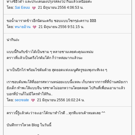
ทางซีอิ๊วดำ และประเคนผงปรุงรสลงไป กินแล้วเหนื่อยค่ะ
ดย:
Sai Eeuu
21 มิถุนายน 2556 4:06:53 น.
ขอน้ำมาราดข้าวอีกนิดนะครับ ชอบแบบโชกๆอ่ะคราบ อิอิอิ
ดย:
ทนายอ้วน
21 มิถุนายน 2556 9:51:15 น.
น่ากินง่ะ
บบนี้กินกับข้าวได้เป็นชาม ๆ หลายชามเลยค่ะคุณแหม่ม
คราวที่แล้วเป็นตรีงไก่ต้มโค้ก ก็ว่าหล่อมากแล้วนะ
มาเป็นปีกไก่ พร้อมไข่ต้มด้วย สุดยอดแห่งเมนูศัตรูของพุงกะทิเจง ๆ
เราชอบต้มพะโล้ที่ออกรสหวานหน่อยแบบนี้แหละ เก็บกดจากการที่ที่บ้านสมัยเรา
ังเด็ก ทำพะโล้แบบจีน รสชาดไม่ออกหวานโดยตลอด ไปกินที่เพื่อนเอามาแล้ว
บอกที่บ้านก็ไม่มีใครทำให้กิน..
ดย:
secreate
21 มิถุนายน 2556 16:02:24 น.
คราวนี้รู้แล้วค่ะว่าจะเอาโค้กมาทำไรดี ...ทุกทีแจกเค้าหมดเลย ^^
บันทึกการโหวต Blog ในวันนี้