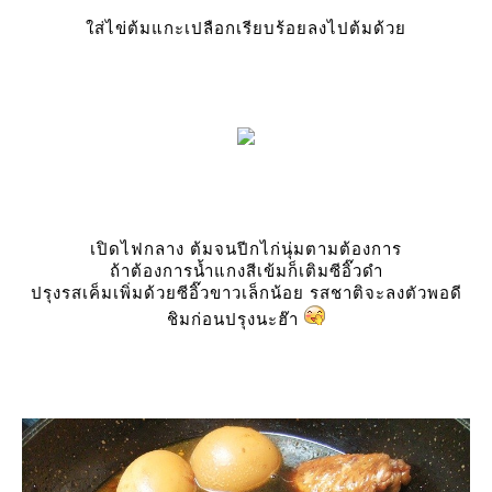
ส่ไข่ต้มแกะเปลือกเรียบร้อยลงไปต้มด้ว
เปิดไฟกลาง ต้มจนปีกไก่นุ่มตามต้องการ
ถ้าต้องการน้ำแกงสีเข้มก็เติมซีอิ๊วดำ
ปรุงรสเค็มเพิ่มด้วยซีอิ๊วขาวเล็กน้อย รสชาติจะลงตัวพอดี
ชิมก่อนปรุงนะฮ๊า