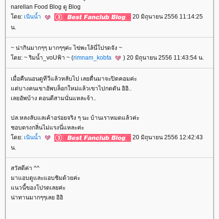
narellan Food Blog ดู Blog
ดย:
เนินน้ำ
20 มิถุนายน 2556 11:14:25
น.
~ น่ากินมากๆๆ มากๆๆค่ะ ไข่พะโล้นี่โปรดจัง ~
ดย: ~ ริมน้ำ_voUฟ้า ~ (
rimnam_kobfa
) 20 มิถุนายน 2556 11:43:54 น.
เมื่อคืนนอนดูทีวีแล้วหลับไป เลยตื่นมาจะปิดคอมค่ะ
ต่บางคนเขาอัพบล็อกใหม่แล้วเขาไปกดดัน อิอิ..
เลยอัพบ้าง ตอนตีสามนั่นแหละจ้า..
ปล.หลงลับแลเค้าอร่อยจริง ๆ นะ บ้านเราหมดแล้วค่ะ
ชอบตรงกลิ่นไม่แรงนี่แหละค่ะ
ดย:
เนินน้ำ
20 มิถุนายน 2556 12:42:43
น.
สวัสดีค่า ^^
มาแอบดูและแอบชิมด้วยค่ะ
นวนี้ของโปรดเลยค่ะ
น่าทานมากๆๆเลย อิอิ