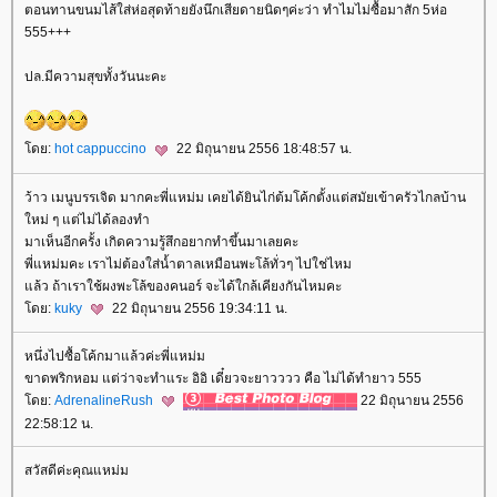
ตอนทานขนมไส้ใส่ห่อสุดท้ายยังนึกเสียดายนิดๆค่ะว่า ทำไมไม่ซื้อมาสัก 5ห่อ
555+++
ปล.มีความสุขทั้งวันนะคะ
ดย:
hot cappuccino
22 มิถุนายน 2556 18:48:57 น.
ว้าว เมนูบรรเจิด มากคะพี่แหม่ม เคยได้ยินไก่ต้มโค้กตั้งแต่สมัยเข้าครัวไกลบ้าน
หม่ ๆ แต่ไม่ได้ลองทำ
มาเห็นอีกครั้ง เกิดความรู้สึกอยากทำขึ้นมาเลยคะ
พี่แหม่มคะ เราไม่ต้องใส่น้ำตาลเหมือนพะโล้ทั่วๆ ไปใช่ไหม
ล้ว ถ้าเราใช้ผงพะโล้ของคนอร์ จะได้ใกล้เคียงกันไหมคะ
ดย:
kuky
22 มิถุนายน 2556 19:34:11 น.
หนึ่งไปซื้อโค้กมาแล้วค่ะพี่แหม่ม
ขาดพริกหอม แต่ว่าจะทำแระ อิอิ เดี๋ยวจะยาวววว คือ ไม่ได้ทำยาว 555
ดย:
AdrenalineRush
22 มิถุนายน 2556
22:58:12 น.
สวัสดีค่ะคุณแหม่ม