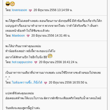
ดย:
lovereason
20 มิถุนายน 2556 13:14:59 น.
พะโล้สูตรนี้ไม่เคยทำเลยค่ะ ตอนเรียนภาษาอังกฤษที่นี่ มีหัวข้อเรื่องเกี่ยวกับโค้ก
ม่บุญเล่าเรื่องเอามาทำอาหาร พวกเขาตกใจค่ะ ว่าทำได้จริงหรือ ? เห็นท่า
เทอมหน้าต้องทำไปให้ชิมซะแล้วค่ะ
ดย:
Maeboon
20 มิถุนายน 2556 14:31:46 น.
พะโล้น่ากินมากค่าคุณแหม่ม
ทำน้อยจังเลยอ่า หยั่งงี้ตาจะขอแบ่งได้ไง
อยากได้สักสามปีก ไข่อีกใบนึง อิอิ
ดย:
hot cappuccino
20 มิถุนายน 2556 16:41:24 น.
เป็นอาหารจานเดียวที่น่าทานมากเลยค่ะ แถมใช้ปีกกลางซะด้วยของโปรดเล
^_^
ดย:
ไม่ต้องหวานซึ้ง...ก็นึ่งได้
20 มิถุนายน 2556 16:55:50 น.
ปลกดีจังค่ะคุณแหม่ม
อ๋อเคยแต่ทำพะโล้แบบโบราณ ผัดรากผักชีกระเทียมพริกไทยกับน้ำตาลจนไหม้
วันหลังจะลองสูตรนี้ดูบ้างค่ะ