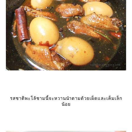
รสชาติพะโล้ชามนี้จะหวานนำตามด้วยเผ็ดและเค็มเล็ก
น้อ