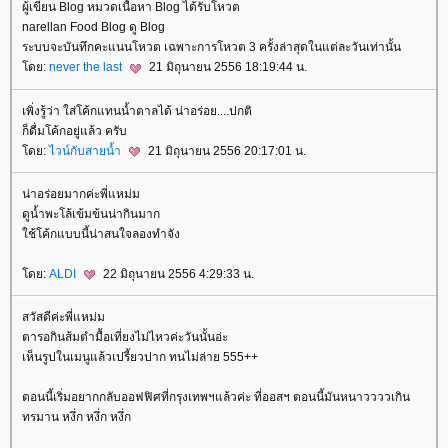
ผู้เขียน Blog หมวดเนื้อหา Blog ได้รับโหวต
narellan Food Blog ดู Blog
ระบบจะบันทึกคะแนนโหวต เฉพาะการโหวต 3 ครั้งล่าสุดในแต่ละวันเท่านั้น
ดย:
never the last
21 มิถุนายน 2556 18:19:44 น.
เพิ่งรู้ว่า ใส่โค้กแทนน้ำตาลได้ น่าอร่อย....ปกติ
ก็ดื่มโค้กอยู่แล้ว ครับ
ดย:
ไวน์กับสายน้ำ
21 มิถุนายน 2556 20:17:01 น.
น่าอร่อยมากค่ะพี่แหม่ม
ดูน้ำพะโล้เข้มข้นน่ากินมาก
ช้โค้กแบบนี้น่าสนใจลองทำจัง
ดย:
ALDI
22 มิถุนายน 2556 4:29:33 น.
สวัสดีค่ะพี่แหม่ม
ตารอกินส้มตำมื้อเที่ยงไม่ไหวค่ะวันนั้นอ่ะ
เห็นรูปในเมนูแล้วเปรี้ยวปาก ทนไม่ล่าย 555++
ตอนนี้เริ่มอยากกลับออฟฟิศที่กรุงเทพฯแล้วค่ะ ที่ออสฯ ตอนนี้มันหนาววววเกิน
ทรมาน หงึ่ก หงึ่ก หงึ่ก