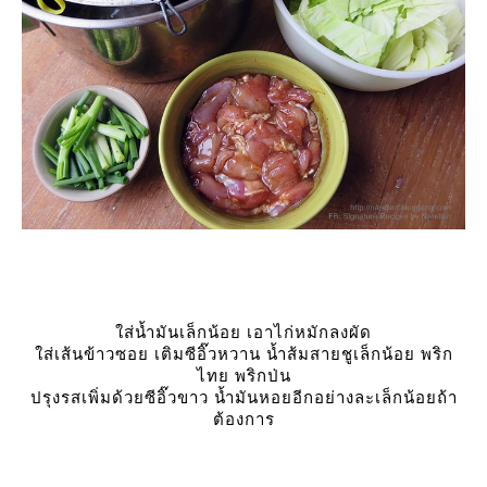
ส่น้ำมันเล็กน้อย เอาไก่หมักลงผัด
ส่เส้นข้าวซอย เติมซีอิ๊วหวาน น้ำส้มสายชูเล็กน้อย พริก
ไทย พริกป่น
ปรุงรสเพิ่มด้วยซีอิ๊วขาว น้ำมันหอยอีกอย่างละเล็กน้อยถ้า
ต้องการ