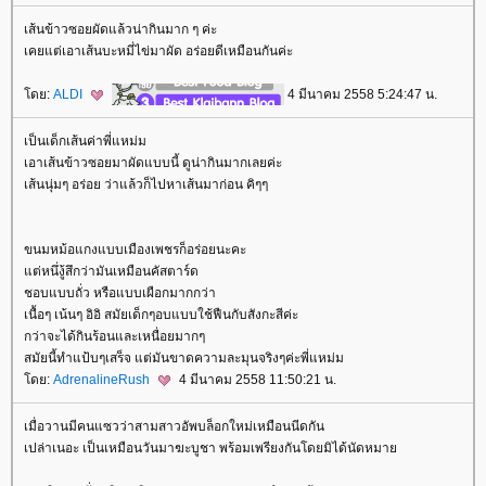
เส้นข้าวซอยผัดแล้วน่ากินมาก ๆ ค่ะ
เคยแต่เอาเส้นบะหมี่ไข่มาผัด อร่อยดีเหมือนกันค่ะ
ดย:
ALDI
4 มีนาคม 2558 5:24:47 น.
เป็นเด็กเส้นค่าพี่แหม่ม
เอาเส้นข้าวซอยมาผัดแบบนี้ ดูน่ากินมากเลยค่ะ
เส้นนุ่มๆ อร่อย ว่าแล้วก็ไปหาเส้นมาก่อน คิๆๆ
ขนมหม้อแกงแบบเมืองเพชรก็อร่อยนะคะ
ต่หนึ่งู้สึกว่ามันเหมือนคัสตาร์ด
ชอบแบบถั่ว หรือแบบเผือกมากกว่า
เนื้อๆ เน้นๆ อิอิ สมัยเด็กๆอบแบบใช้ฟืนกับสังกะสีค่ะ
กว่าจะได้กินร้อนและเหนื่อยมากๆ
สมัยนี้ทำแป้บๆเสร็จ แต่มันขาดความละมุนจริงๆค่ะพี่แหม่ม
ดย:
AdrenalineRush
4 มีนาคม 2558 11:50:21 น.
เมื่อวานมีคนแซวว่าสามสาวอัพบล็อกใหม่เหมือนนีดกัน
เปล่าเนอะ เป็นเหมือนวันมาฆะบูชา พร้อมเพรียงกันโดยมิได้นัดหมา