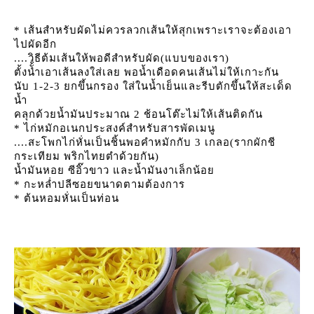
* เส้นสำหรับผัดไม่ควรลวกเส้นให้สุกเพราะเราจะต้องเอา
ไปผัดอีก
....วิธีต้มเส้นให้พอดีสำหรับผัด(แบบของเรา)
ตั้งนั้ำเอาเส้นลงใส่เลย พอน้ำเดือดคนเส้นไม่ให้เกาะกัน
นับ 1-2-3 ยกขึ้นกรอง ใส่ในน้ำเย็นและรีบตักขึ้นให้สะเด็ด
น้ำ
คลุกด้วยน้ำมันประมาณ 2 ช้อนโต๊ะไม่ให้เส้นติดกัน
* ไก่หมักอเนกประสงค์สำหรับสารพัดเมนู
....สะโพกไก่หั่นเป็นชิ้นพอคำหมักกับ 3 เกลอ(รากผักชี
กระเทียม พริกไทยตำด้วยกัน)
น้ำมันหอย ซีอิ๊วขาว และน้ำมันงาเล็กน้อ
* กะหล่ำปลีซอยขนาดตามต้องการ
* ต้นหอมหั่นเป็นท่อน