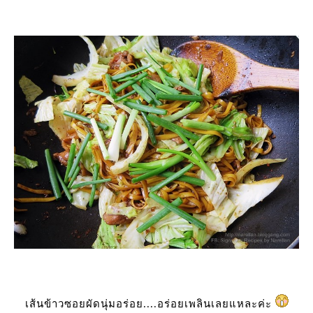
เส้นข้าวซอยผัดนุ่มอร่อย....อร่อยเพลินเลยแหละค่ะ