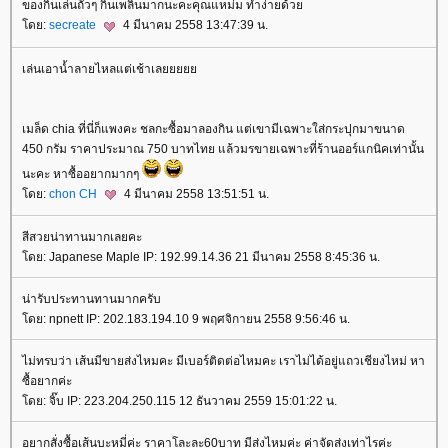
ของกินเล่นถั่วๆ กินเพลินมากนะคะคุณแหม่ม ทำง่ายด้ว
ดย:
secreate
4 มีนาคม 2558 13:47:39 น.
เล่นเอาน้ำลายไหลแต่เช้าเล
เมล็ด chia ที่นี่ก็แพงคะ ชลกะซื้อมาลองกิน แต่เขามีเฉพาะใส่กระปุกมาขนาด
450 กรัม ราคาประมาณ 750 บาทไทย แล้วมรขายเฉพาะที่ร้านออร์แกนิคเท่านั้น
นะคะ หาซื้ออยากมากๆ
ดย:
chon CH
4 มีนาคม 2558 13:51:51 น.
สีสวยน่าทานมากเลยคะ
ดย: Japanese Maple IP: 192.99.14.36 21 มีนาคม 2558 8:45:36 น.
น่ารับประทานทานมากครับ
ดย: npnett IP: 202.183.194.10 9 พฤศจิกายน 2558 9:56:46 น.
ไม่ทรบว่า เส้นมีขายส่งไหมคะ มีเบอร์ติดต่อไหมคะ เราไม่ได้อยู่แถวเชียงไหม่ หา
ซื้อยากค่ะ
ดย: จิ๊บ IP: 223.204.250.115 12 ธันวาคม 2559 15:01:22 น.
อยากสั่งซื้อเส้นบะหมี่ค่ะ ราคาโละละ60บาท มีส่งไหมค่ะ ค่าจัดส่งเท่าไรค่ะ