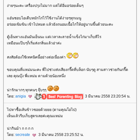
ง่ายๆนะคะ เครื่องปรุงไม่มาก แต่ได้อิ่มอร่อยเต็มๆ
อ๋นชอบไอเดีบหมักไก่ไว้ใช้งานได้ง่ายๆทุกเมนู
อร่อยเข้มข้น เข้าไปหมด แล้วยังถนอมเนื้อไก่ให้อยู่นานขึ้นด้วยนะคะ
ตู้เย็นทางแอ๋นมันเย็นนะ แต่เวลาละลายน้ำแข็งไก่มาเก็บทีไร
เหมือนแป๊บๆก็เริ่มส่งกลิ่นแล้วอ่าค่ะ
สงสัยต้องใช้เทคนิคนี้อย่างต่อเนื่องค่า
ขอบคุณที่แหม่มนะคะ พี่ไปช่วงส่งเสียงกรี๊ดที่บล็อก นับๆดู สามสาวช่วยกันกรี๊ด
เลย คุณบุ๊ง พี่แหม่ม ตามด้วยน้องหนึ่ง
น่ารักมากๆ ทุกคนๆ จุ๊บๆๆ
ดย:
anigia
3 มีนาคม 2558 23:20:54 น.
ไปหาซื้อเส้นข้าวซอยด้วยยย (ตามคุณโอไป)
เห็นแล้วรีบเก็บสูตรเลยค่ะคุณแหม่ม
น่ากินม้า ก ก ก ก
ดย:
secreate
3 มีนาคม 2558 23:25:52 น.