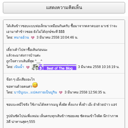
ได้เส้นข้าวซอบแบบห่อเล็กมาเหมือนกันครับ ซื้อมาจากตลาดบอก มาเช่ ว่าจะ
เอามาทำข้าวซอย ยังไม่ได้ฤกษ์ซะที อิอิอิ
ดย:
ทนายอ้วน
3 มีนาคม 2558 10:04:46 น.
เดี๋ยวเค้าไปหาซื้อเส้นก่อนนะ
ล้วจะมาส่งการบ้านค่ะ
ถูกใจสาวกเส้นที่สุด ^__^
ดย:
เนินน้ำ
3 มีนาคม 2558 10:16:19 น.
จ๊อก ๆ เอ๊ะเสียงอะไร
ขอทานด้วยคนค่า
ดย:
บาบิบูเบะ...แปลงกายเป็นบูริน
3 มีนาคม 2558 12:56:35 น.
ชอบบะหมี่ไข่จัง ใช้งานได้หลากเมนู ทั้งผัด ทั้งแกง ทั้งยำ เอ๊ะ ยำด้วยป่าว แฮร่
รูปมันชัดไปน่ะพี่แหม่ม เห็นครบทุกเส้นข้าวซอยเลย ชัดจนเข้าใจผิด นึกว่าภาพ
3ดี น่าทานสุดๆ 555