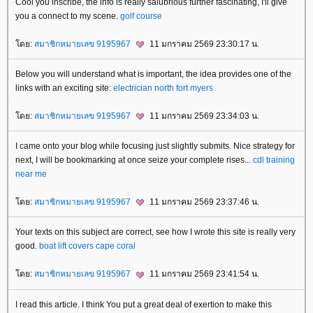
Cool you inscribe, the info is really salubrious further fascinating, I'll give
you a connect to my scene.
golf course
ดย:
สมาชิกหมายเลข 9195967
11 มกราคม 2569 23:30:17 น.
Below you will understand what is important, the idea provides one of the
links with an exciting site:
electrician north fort myers
ดย:
สมาชิกหมายเลข 9195967
11 มกราคม 2569 23:34:03 น.
I came onto your blog while focusing just slightly submits. Nice strategy for
next, I will be bookmarking at once seize your complete rises...
cdl training
near me
ดย:
สมาชิกหมายเลข 9195967
11 มกราคม 2569 23:37:46 น.
Your texts on this subject are correct, see how I wrote this site is really very
good.
boat lift covers cape coral
ดย:
สมาชิกหมายเลข 9195967
11 มกราคม 2569 23:41:54 น.
I read this article. I think You put a great deal of exertion to make this