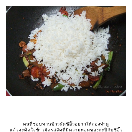
คนที่ชอบทานข้าวผัดซีอิ๊วอยากให้ลองทำดู
ล้วจะติดใจข้าวผัดรสจัดที่มีความหอมของกะปิกับซีอิ๊ว