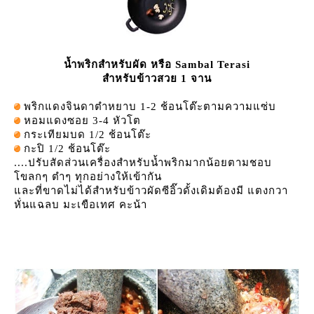
น้ำพริกสำหรับผัด หรือ Sambal Terasi
สำหรับข้าวสวย 1 จาน
พริกแดงจินดาตำหยาบ 1-2 ช้อนโต๊ะตามความแซ่บ
หอมแดงซอย 3-4 หัวโต
กระเทียมบด 1/2 ช้อนโต๊ะ
กะปิ 1/2 ช้อนโต๊ะ
....ปรับสัดส่วนเครื่องสำหรับน้ำพริกมากน้อยตามชอบ
ขลกๆ ตำๆ ทุกอย่างให้เข้ากัน
ละที่ขาดไม่ได้สำหรับข้าวผัดซีอิ๊วดั้งเดิมต้องมี แตงกวา
หั่นแฉลบ มะเขือเทศ คะน้า