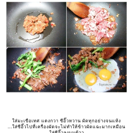
ส่มะเขือเทศ แตงกวา ซีอิ๊วหวาน ผัดทุกอย่างจนแห้ง
...ใส่ซีอิ๊วไปที่เครื่องผัดจะไม่ทำให้ข้าวผัดแฉะมากเหมือน
ส่ซีอิ๊วลงบนข้าว