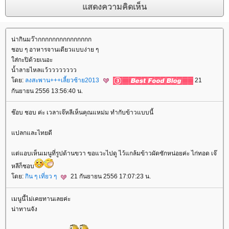
น่ากินมว๊ากกกกกกกกกกกกกกก
ชอบ ๆ อาหารจานเดียวแบบง่าย ๆ
ส่กะปิด้วยเนอะ
น้ำลายไหลแว้วววววววว
ดย:
ลงสะพาน+++เลี้ยวซ้าย2013
21
กันยายน 2556 13:56:40 น.
ช๊อบ ชอบ ค่ะ เวลาเจ๊หลีเห็นคุณแหม่ม ทำกับข้าวแบบนี้
ปลกและไทยดี
ต่แอบเห็นเมนูที่รูปด้านขวา ขอแวะไปดู ไว้แกล้มข้าวผัดซักหน่อยค่ะ ไก่ทอด เจ๊
หลีก็ชอบ
ดย:
กิน ๆ เที่ยว ๆ
21 กันยายน 2556 17:07:23 น.
เมนูนี้ไม่เคยทานเลยค่ะ
น่าทานจัง