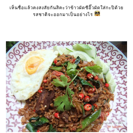
เห็นชื่อแล้วคงสงสัยกันสิคะว่าข้าวผัดซีอิ๊วผัดใส่กะปิด้ว
รสชาติจะออกมาเป็นอย่างไร