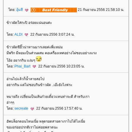
ดย:
อุ้มสี
21 กันยายน 2556 21:58:10 น.
ข้าวผัดใส่กะปิ อร่อยแน่นอนค่ะ
ดย:
ALDI
22 กันยายน 2556 3:07:24 น.
ข้าวผัดซีอิ๊วน่าทานมากเลยค่ะพี่แหม่ม
มีพริก มีหอมเป็นส่วนผสม คอเครื่องเทศอย่างไผ่ชอบอย่างแรง
อ้ย อยากกิน แง่มๆ
ดย:
Phai_Bart
22 กันยายน 2556 10:23:05 น.
อ่านไปแล้วก็น้ำลายสอไป
อยากกิน แต่ไม่ชอบกินข้าวผัด ..เอ๊ะยังไงฟระ
หมายถึง เปลี่ยนเป็นเส้นก๋วยเตี๋ยวแทนท่าจะดี สำหรับเรา
ฮ่าๆๆ
ดย:
secreate
22 กันยายน 2556 17:57:40 น.
อัพบล็อกตอนไหนเนี่ย หลุดรอดสายตาเราไปได้ไงเนี่
ของอร่อยปรกติเราไม่ค่อยพลาดนะ