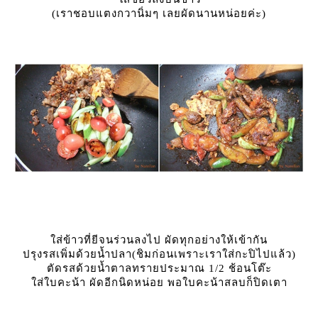
(เราชอบแตงกวานิ่มๆ เลยผัดนานหน่อยค่ะ)
ส่ข้าวที่ยีจนร่วนลงไป ผัดทุกอย่างให้เข้ากัน
ปรุงรสเพิ่มด้วยน้ำปลา(ชิมก่อนเพราะเราใส่กะปิไปแล้ว)
ตัดรสด้วยน้ำตาลทรายประมาณ 1/2 ช้อนโต๊ะ
ส่ใบคะน้า ผัดอีกนิดหน่อย พอใบคะน้าสลบก็ปิดเตา