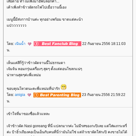
เสียดาย ทำไมเพิ่งมาอัพบล็อกค๊า...
เค้าเพิ่งทำข้าวผัดรถไฟไปเมื่อวานนี้เอง
เมนูนี้มีส่งการบ้านค่ะ ทุกอย่างพร้อม ขาดแต่คะน้า
ป่ววววววว
ดย:
เนินน้ำ
22 กันยายน 2556 18:11:03
น.
เห็นแค่สีก็รู้ว่าข้าวผัดจานนี้ไม่ธรรมดา
เจ้มจ้น หอมกรุ่นเครื่องๆ สุดๆ ตั้งแต่ตอนโขลกแน่ๆ
น่าทานสุดๆค่ะพี่แหม่ม
ขอบคุณโหวตนะคะพี่แหม่มที่น่ารัก
ดย:
anigia
23 กันยายน 2556 21:59:22
น.
เข้าใจที่มาของชื่อแล้วแหละ
เจ้าข้าวผัด Nasi goreang ที่นี่ แปลกมากค่ะ ไม่มีรสของกะปิเลย แต่ใส่ผงกระหรี่
ค่ะ ป้าอิ๋วเถียงคอเป็นเอ็นกับคนที่นี่ว่ามันไม่ใช่ แต่ถ้าเขาผัดใส่กะปิ คงขายไม่ได้