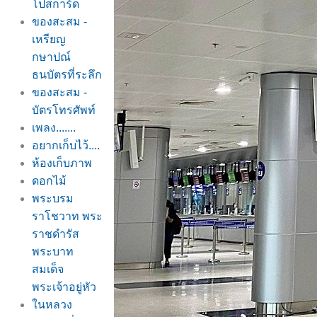
ปสการ์ด
ของสะสม -
เหรียญ
กษาปณ์
ธนบัตรที่ระลึก
ของสะสม -
บัตรโทรศัพท์
เพลง.......
อยากเก็บไว้....
ห้องเก็บภาพ
ดอกไม้
พระบรม
ราโชวาท พระ
ราชดำรัส
พระบาท
สมเด็จ
พระเจ้าอยู่หัว
นหลวง