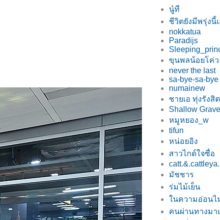
นู๋ที
ชีวิตยังมีพรุ่งนี
nokkatua
Paradijs
Sleeping_prin
ขุนพลน้อยโค่ว
never the last
sa-bye-sa-by
numainew
ชายเอ ทุ่งรังสิต
Shallow Grav
หมูหยอง_w
tifun
หน่อยอิง
สาวไกด์ใจซื่อ
catt.&.cattleya.
มัชชาร
ร่มไม้เย็น
นความอ่อนไ
คนผ่านทางมา