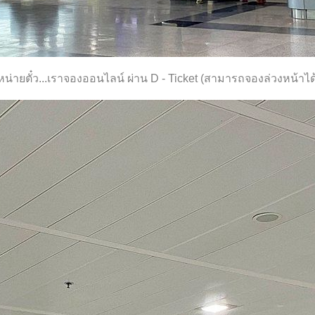
น่ายตั๋ว...เราจองออนไลน์ ผ่าน D - Ticket (สามารถจองล่วงหน้าได้