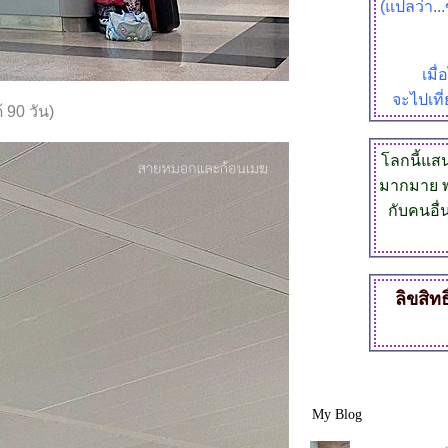
(แปลว่า..
เมื
จะไปเที่
 90 วัน)
ลกนี้แสนก
มากมาย พ
กับคนอื่
ลิขสิทธ