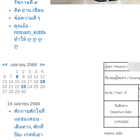
รัชกาลที่ ๙
คิด อ่าน เขียน
ข้อความดี ๆ
คุณอ้อ -
rimnam_kobfa
ทำให้ ღ ღ ღ
ღ
<<
เมษายน 2568
>>
1
2
3
4
5
6
7
8
9
10
11
12
13
14
15
16
17
18
19
20
21
22
23
24
25
26
27
28
29
30
19 เมษายน 2568
พักกายพักใจที่
ม่ฮ่องสอน -
เดินทาง, พักที่
ปิยะ เกสท์เฮา