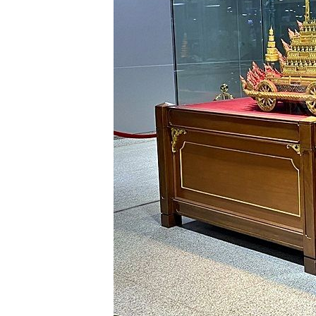
ร้าน Dad's
Garden - ที่พัก
บ้านกลางดอ
1 - อนุสรณ์
สถานมิตรภาพ
ไทย-ญี่ปุ่น
พักกายพักใจที่
ม่ฮ่องสอน -
ร้านกุงคุณลุง,
ระหว่างทางไป
ขุนยวม
พักกายพักใจที่
ม่ฮ่องสอน -
สะพานซูตอง
เป้ วัดภูสมณา
ราม
พักกายพักใจที่
ม่ฮ่องสอน -