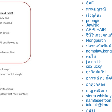
อุ้มสี
พรหมญาณี
เริงฤดีนะ
poongie
JewNid
APPLEAIR
จีนี่ในกระจกแก
Nongpurch
ปลายแป้นพิมพ์
nompiaw.kong
คมไผ่
j a r n i k
cd2lucky
ถุงก๊อปแก๊ป
อาราเล่ กะ กั๊ตจ
อาคุงกล่อง
ด.ญ คณิตกร
sierra whiskey
namfaseefoon
tuk-tuk@korat
ถปรร