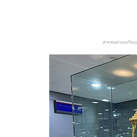
พักที่วิวนา
รีสอร์ท, จิบ
กาแฟ เดินเล่น
ที่เฮินไต
ม่ลาน้อ
บ้านละอูบ
อ.แม่ลาน้อย,
วัดถ้ำพระ
อ.แม่สะเรียง
พักที่บ้านห้ว
ห้อมโฮมสเตย์,
จิบกาแฟที่บ้าน
ม่ยายโฮม
สเตย์
พักกายพักใจที่
ม่ฮ่องสอน -
บ้านห้วยห้อม
อ.แม่ลาน้อ