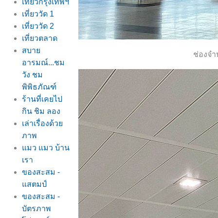
เที่ยวกรุงเทพฯ
เที่ยววัด 1
เที่ยววัด 2
เที่ยวตลาด
สบา
ช่องจำห
อารมณ์...ชม
วัง ชม
พิพิธภัณฑ์
ร้านที่เคยไป
กิน ชิม ลอง
เล่าเรื่องด้ว
ภาพ
มว แมว บ้าน
เรา
ของสะสม -
สตมป์
ของสะสม -
บัตรภาพ