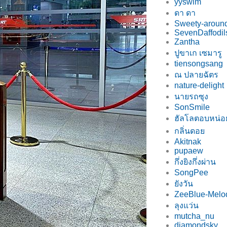
yyswim
ดา ดา
Sweety-around
SevenDaffodil
Zantha
ปูขาเก เซมารู
tiensongsang
ณ ปลายฉัตร
nature-delight
นายรถซุง
SonSmile
ฮัลโลตอบหน่
กลิ่นดอ
Akitnak
pupaew
กึ่งยิงกึ่งผ่าน
SongPee
ังวัน
ZeeBlue-Melo
ลุงแว่น
mutcha_nu
diamondsky