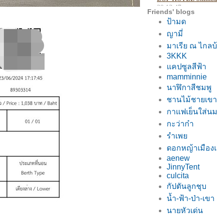
Friends' blogs
ป้ามด
ญามี่
มาเรีย ณ ไกลบ
3KKK
คปซูลสีฟ้า
mamminnie
นาฬิกาสีชมพู
ชานไม้ชายเขา
กาแฟเย็นใส่น
กะว่าก๋า
รำเพ
ดอกหญ้าเมือ
aenew
JinnyTent
culcita
กัปตันลูกชุบ
น้ำ-ฟ้า-ป่า-เขา
นายหัวเด่น