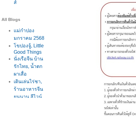
ส์
All Blogs
ม่กำปอง
มกราคม 2568
ขปองจู้, Little
Good Things
นั่งเรือจีน บ้าน
รักไทย, น้ำตก
ผาเสื่อ
เดินเล่นไร่ชา,
ร้านอาหารจีน
ูนนาน ลีไวน์
รักไท
ร้าน Little
Good Things,
ภูน้ำรักไท
บ้านรักไท