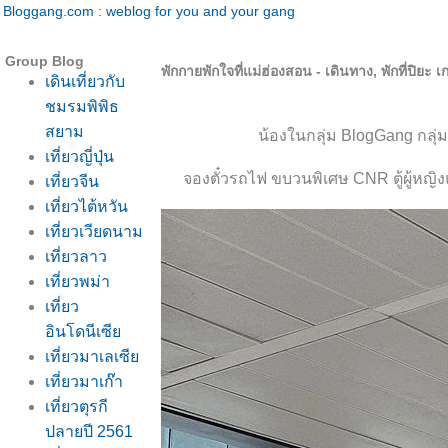
Bloggang.com : weblog for you and your gang
Group Blog
พักกายพักใจที่แม่ฮ่องสอน - เดินทาง, พักที่ปิยะ เ
เดินเที่ยวกับ
ชมรมพิพิธ
สยาม
น้องในกลุ่ม BlogGang กลุ่มเด
เที่ยวญี่ปุ่น
จองตั๋วรถไฟ ขบวนพิเศษ CNR ตู้ผู้หญ
เที่ยวจีน
เที่ยวไต้หวัน
เที่ยวเวียดนาม
เที่ยวลาว
เที่ยวพม่า
เที่ยว
อินโดนีเซี
เที่ยวมาเลเซี
เที่ยวมาเก๊า
เที่ยวตุรกี
ปลายปี 2561