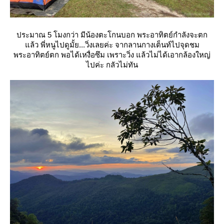
ประมาณ 5 โมงกว่า มีน้องตะโกนบอก พระอาทิตย์กำลังจะตก
ล้ว พี่หนูไปดูมั้ย...วิ่งเลยค่ะ จากลานกางเต็นท์ไปจุดชม
พระอาทิตย์ตก พอได้เหงื่อซึม เพราะวิ่ง แล้วไม่ได้เอากล้องใหญ่
ไปค่ะ กลัวไม่ทัน