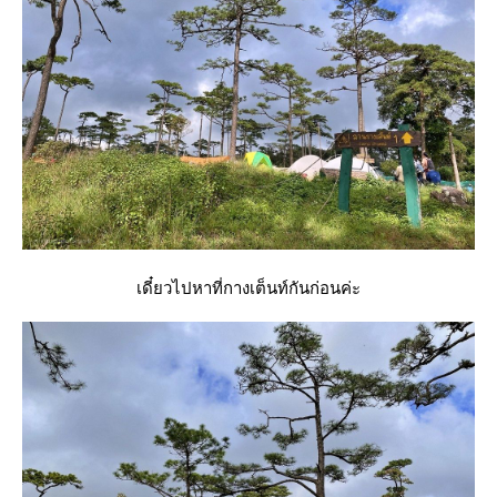
เดี๋ยวไปหาที่กางเต็นท์กันก่อนค่ะ