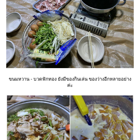
ขนมหวาน - บวดฟักทอง ยังมีของกินเล่น ของว่างอีกหลายอย่าง
ค่ะ