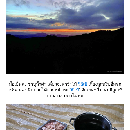
มื้อเย็นค่ะ ชาบูน้ำดำ เดี๋ยวจะหาว่าโม้
วิถีเป้
เลี้ยงลูกทริปอิ่มจุก
น่นอนค่ะ ติดตามได้จากหน้าเพจ
วิถีเป้
ได้เลยค่ะ ไม่เคยมีลูกทริ
ปบ่นว่าอาหารไม่พอ