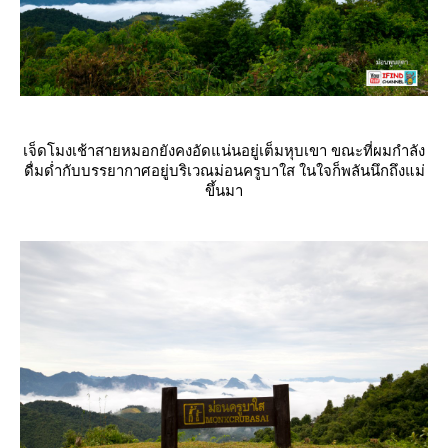
เจ็ดโมงเช้าสายหมอกยังคงอัดแน่นอยู่เต็มหุบเขา ขณะที่ผมกำลัง
ดื่มด่ำกับบรรยากาศอยู่บริเวณม่อนครูบาใส ในใจก็พลันนึกถึงแม่
ขึ้นมา