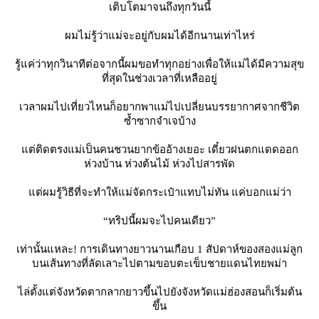
เติบโตมาจนถึงทุกวันนี้
ผมไม่รู้ว่าแม่จะอยู่กับผมได้อีกนานเท่าไหร่
รู้แค่ว่าทุกวินาทีต่อจากนี้ผมขอทำทุกอย่างเพื่อให้แม่ได้มีความสุข
ที่สุดในช่วงเวลาที่เหลืออยู่
เวลาผมไปเที่ยวไหนก็อยากพาแม่ไปเปลี่ยนบรรยากาศจากชีวิต
ซ้ำซากจำเจบ้าง
ต่ติดตรงแม่เป็นคนชวนยากข้ออ้างเยอะ เดี๋ยวฝนตกแดดออก
ห่วงบ้าน ห่วงต้นไม้ ห่วงไปสารพัด
ต่ผมรู้วิธีที่จะทำให้แม่จัดกระเป๋าแทบไม่ทัน แค่บอกแม่ว่า
“ทริปนี้ผมจะไปคนเดียว”
เท่านั้นแหละ! การเดินทางยาวนานเกือบ 1 สัปดาห์ของสองแม่ลูก
บนเส้นทางที่ลัดเลาะไปตามขอบตะเข็บชายแดนไทยพม่า
ไล่ตั้งแต่จังหวัดตากลากยาวขึ้นไปยังจังหวัดแม่ฮ่องสอนก็เริ่มต้น
ขึ้น