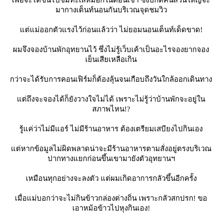
เพื่อจะได้ขึ้นไปชมทะเลหมอกในตอนเช้า ซึ่งปกติคนส่วนใหญ่จะ
มากางเต็นท์นอนกันบริเวณจุดชมวิว
ต่แม่ออกตัวแรงไว้ก่อนแล้วว่า ไม่ยอมนอนเต็นท์เด็ดขาด!
ผมจึงจองบ้านพักอุทยานไว้ ซึ่งไม่รู้เว็บเค้าเป็นอะไรจองยากจอง
เย็นเสียเหลือเกิน
กว่าจะได้รับการคอนเฟิร์มก็ต้องลุ้นจนเกือบถึงวันใกล้ออกเดินทาง
ต่ถึงจะจองได้ก็ยังวางใจไม่ได้ เพราะไม่รู้ว่าบ้านพักจะอยู่ใน
สภาพไหน!?
รู้แค่ว่าไม่มีแอร์ ไม่มีร้านอาหาร ต้องเตรียมเสบียงไปกินเอง
ต่หากข้อมูลไม่ผิดพลาดน่าจะมีร้านอาหารตามสั่งอยู่ตรงบริเวณ
ปากทางแยกก่อนขึ้นเขามายังตัวอุทยานฯ
เหมือนทุกอย่างจะลงตัว แต่ผมเกิดอาการกลัวขึ้นอีกครั้ง
เมื่อแม่บอกว่าจะไม่กินข้าวกล่องต่างถิ่น เพราะกลัวสกปรก! ขอ
เอาหม้อข้าวไปหุงกินเอง!