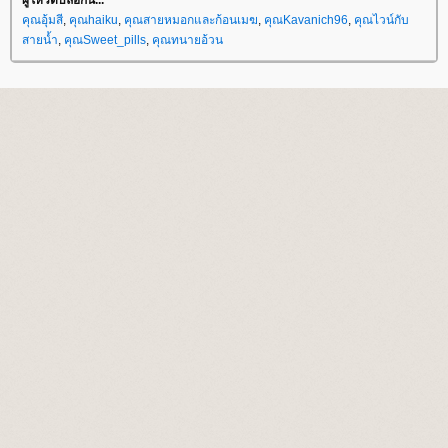
ผู้โหวตบล็อกนี้...
คุณอุ้มสี
,
คุณhaiku
,
คุณสายหมอกและก้อนเมฆ
,
คุณKavanich96
,
คุณไวน์กับ
สายน้ำ
,
คุณSweet_pills
,
คุณทนายอ้วน