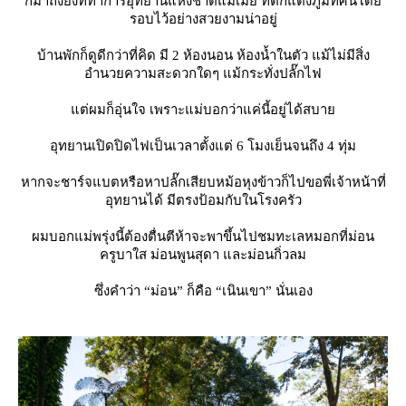
ก็มาถึงยังที่ทำการอุทยานแห่งชาติแม่เมย ที่ตกแต่งภูมิทัศน์โด
รอบไว้อย่างสวยงามน่าอยู่
บ้านพักก็ดูดีกว่าที่คิด มี 2 ห้องนอน ห้องน้ำในตัว แม้ไม่มีสิ่ง
อำนวยความสะดวกใดๆ แม้กระทั่งปลั๊กไฟ
ต่ผมก็อุ่นใจ เพราะแม่บอกว่าแค่นี้อยู่ได้สบา
อุทยานเปิดปิดไฟเป็นเวลาตั้งแต่ 6 โมงเย็นจนถึง 4 ทุ่ม
หากจะชาร์จแบตหรือหาปลั๊กเสียบหม้อหุงข้าวก็ไปขอพี่เจ้าหน้าที่
อุทยานได้ มีตรงป้อมกับในโรงครัว
ผมบอกแม่พรุ่งนี้ต้องตื่นตีห้าจะพาขึ้นไปชมทะเลหมอกที่ม่อน
ครูบาใส ม่อนพูนสุดา และม่อนกิ่วลม
ซึ่งคำว่า “ม่อน” ก็คือ “เนินเขา” นั่นเอง