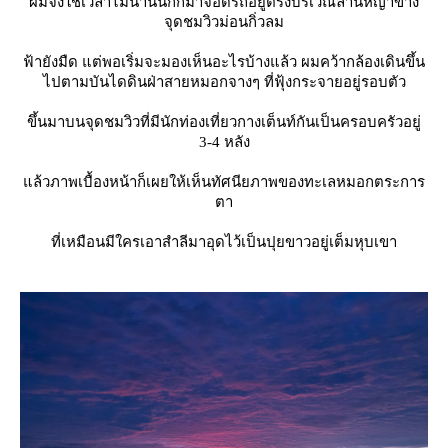
ผมจึงใช้เวลาไม่นานนักก็มาจอดรถอยู่ตรงบริเวณลานหญ้าข้าง
จุดชมวิวม่อนกิ่วลม
ฟ้ายังมืด แต่พอเริ่มจะมองเห็นอะไรบ้างแล้ว ผมคว้ากล้องเดินขึ้น
ไปตามบันไดดินฝ่าสายหมอกจางๆ ที่ฟุ้งกระจายอยู่รอบตัว
ขึ้นมาบนจุดชมวิวที่มีนักท่องเที่ยวกางเต็นท์กันเป็นครอบครัวอยู่
3-4 หลัง
ล้วภาพเบื้องหน้าก็เผยให้เห็นทัศนียภาพของทะเลหมอกตระการ
ตา
ที่เหมือนมีใครเอาสำลีมาอุดไว้เป็นปุยขาวอยู่เต็มหุบเขา