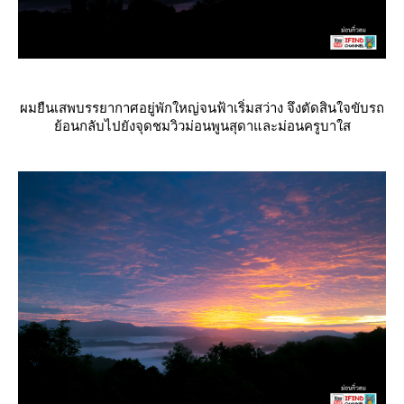
ผมยืนเสพบรรยากาศอยู่พักใหญ่จนฟ้าเริ่มสว่าง จึงตัดสินใจขับรถ
้อนกลับไปยังจุดชมวิวม่อนพูนสุดาและม่อนครูบาใส