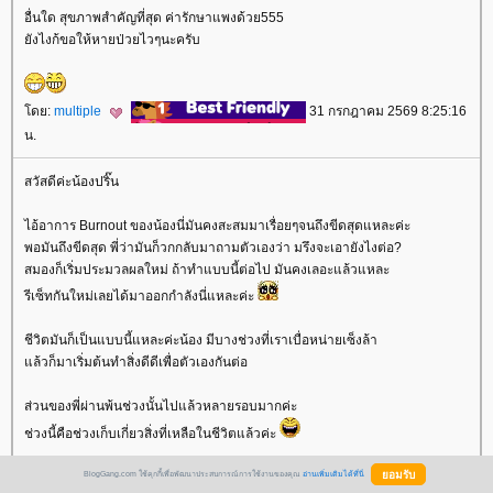
อื่นใด สุขภาพสำคัญที่สุด ค่ารักษาแพงด้วย555
ังไงก้ขอให้หายป่วยไวๆนะครับ
ดย:
multiple
31 กรกฎาคม 2569 8:25:16
น.
สวัสดีค่ะน้องปริ๊น
ไอ้อาการ Burnout ของน้องนี่มันคงสะสมมาเรื่อยๆจนถึงขีดสุดแหละค่ะ
พอมันถึงขีดสุด พี่ว่ามันก็วกกลับมาถามตัวเองว่า มรึงจะเอายังไงต่อ?
สมองก็เริ่มประมวลผลใหม่ ถ้าทำแบบนี้ต่อไป มันคงเลอะแล้วแหละ
รีเซ็ทกันใหม่เลยได้มาออกกำลังนี่แหละค่ะ
ชีวิตมันก็เป็นแบบนี้แหละค่ะน้อง มีบางช่วงที่เราเบื่อหน่ายเซ็งล้า
ล้วก็มาเริ่มต้นทำสิ่งดีดีเพื่อตัวเองกันต่อ
ส่วนของพี่ผ่านพ้นช่วงนั้นไปแล้วหลายรอบมากค่ะ
ช่วงนี้คือช่วงเก็บเกี่ยวสิ่งที่เหลือในชีวิตแล้วค่ะ
พี่ก็ดูแลตัวเองดูแลพ่อแม่รวมถึงพี่น้องลูกหลาน(ถ้าทำได้นะคะ)
BlogGang.com ใช้คุกกี้เพื่อพัฒนาประสบการณ์การใช้งานของคุณ
อ่านเพิ่มเติมได้ที่นี่