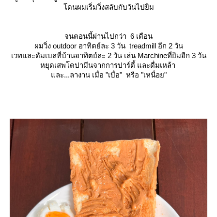
ดนผมเริ่มวิ่งสลับกับวันไปยิม
จนตอนนี้ผ่านไปกว่า 6 เดือน
ผมวิ่ง outdoor อาทิตย์ละ 3 วัน treadmill อีก 2 วัน
เวทและดัมเบลที่บ้านอาทิตย์ละ 2 วัน เล่น Marchineที่ยิมอีก 3 วัน
หยุดเสพโดปามีนจากการปาร์ตี้ และดื่มเหล้า
ละ...ลางาน เมื่อ
"เบื่อ" หรือ "เหนื่อย"