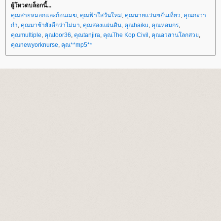
ผู้โหวตบล็อกนี้...
คุณสายหมอกและก้อนเมฆ
,
คุณฟ้าใสวันใหม่
,
คุณนายแว่นขยันเที่ยว
,
คุณกะว่า
ก๋า
,
คุณมาช้ายังดีกว่าไม่มา
,
คุณสองแผ่นดิน
,
คุณhaiku
,
คุณหอมกร
,
คุณmultiple
,
คุณtoor36
,
คุณtanjira
,
คุณThe Kop Civil
,
คุณอวสานโลกสว
,
คุณnewyorknurse
,
คุณ**mp5**