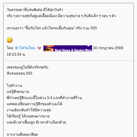
วันธรรมดาที่แสนพิเศษ มีได้ทุกวันจ้า
จริง ๆ ความสุขก็อยู่แค่เอื้อมนี่เอง มีความสุขง่าย ๆ กับสิ่งเล็ก ๆ รอบ ๆ ตัว
เขาบอกว่า "ยิ้มกับโลก แล้วโลกจะยิ้มกับคุณ" จริง ๆ นะ 555
ดย:
ฟ้าใสวันใหม่
30 กรกฎาคม 2569
18:23:34 น.
เพลงของอูโน่นี่ดังจริงๆครับ
ฟังจนหลอน 555
ไปทำงาน
ต่รู้สึกทรมาน
พี่ก๋าเคยรู้สึกแบบนี้ในช่วง 3-4 แรกที่ทำงานที่ร้าน
ต่พอเปลี่ยนความรู้สึกของตัวเองได้
งานเดิมกลับทำให้มีความสุข
ได้เรียนรู้ ได้เจอคนมากมา
ละมีเวลาเลี้ยงลูก มีเวลาทำบล็อกด้ว
จากงานที่เคยเกลียด