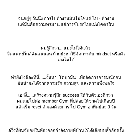
จนอยู่ๆ วันนึง การไปทำงานมันไม่ใช่แค่ ไป - ทำงาน
ต่มันคือความทรมาน แย่การขับรถไปแม่งโคตรฝืน
ผมรู้สึกว่า....แม่งไม่ได้แล้ว
จิตแพทย์ใกล้ฉันแน่นอน ถ้ากุยังหาวิธีจัดการกับ mindset หรือตัว
เองไม่ได้
ทำยังไงดีละทีนี้......งั้นหา
"โดปามีน"
เพื่อจัดการอารมณ์ก่อน
มันน่าจะได้จากความรัก ความสุข และความพึ่งพอใจ
เอางี้......สร้างความรู้สึก success ให้กับตัวเองดีกว่า
ผมเลยไปต่อ member Gym ที่ปล่อยให้ขาดไปเกือบปี
ล้วเริ่ม reset ตัวเองด้วยการ ไป Gym อาทิตย์ละ 3 วัน
ลู่วิ่งที่ฝุ่นจับอยู่ในห้องออกกำลังกายที่บ้าน ก็ได้เสียบปลั๊กอีกครั้ง