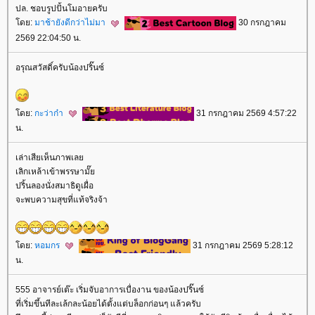
ปล. ชอบรูปปั้นโมอายครับ
ดย:
มาช้ายังดีกว่าไม่มา
30 กรกฎาคม
2569 22:04:50 น.
อรุณสวัสดิ์ครับน้องปริ๊นซ์
ดย:
กะว่าก๋า
31 กรกฎาคม 2569 4:57:22
น.
เล่าเสียเห็นภาพเล
เลิกเหล้าเข้าพรรษามั๊
ปริ้นลองนั่งสมาธิดูเผื่อ
จะพบความสุขที่แท้จริงจ้า
ดย:
หอมกร
31 กรกฎาคม 2569 5:28:12
น.
555 อาจารย์เต๊ะ เริ่มจับอาการเบื่องาน ของน้องปริ๊นซ์
ที่เริ่มขึ้นทีละเล้กละน้อยได้ตั้งแต่บล็อกก่อนๆ แล้วครับ