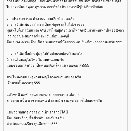
ถึงตอนนี้น่าจะพีคสุด แต่ก็ยังดีที่หาทาง เติมความสุขให้กับชีวิตด้วยเรื่องอื่นๆได้
ไม่ว่าจะหันมาดุแล สุขภาพ ออกกำลัง กินอาหารดีๆไปเที่ยวพักผ่อน
จากประสบการณ์ ทำงานมาจนเลิกทำงานแล้ว
อาจารย์เต๊ะ พบว่า ถ้าเราเป็นแค่ลูกจ้าง ไม่ใช่เจ้าของ
ทุ่มเทไปก็เท่านั้นแหละครับ เราไม่อยู่เดี๋ยวเค้าก็หาคนอื่นมาแทนเท่านั้นเอง ยิ่งถ้า
เราเก่งๆ ประสบการณ์แยะ เงินเดือนแพงๆนี่
ต้องระวัง เพราะ จ้างเด็ก ประสบการณ์น้อยกว่า แต่เงินเดือน ถุกกว่านะครับ 555
อาจารย์เต๊ะ นี่สมัยหนุ่มๆ ไม่ติดผ่อนรถผ่อนบ้านอะไร
ถ้างานไหนอยู่ไม่ไหว ไม่เคยทนเลยครับ
ถมชอบแกล้งด้วย เป็นคนเกลียดใครแล้ว ต้องแกล้ง555
ช่วงไหนงานแยะๆ งานเร่งๆนี่ ลาพักผ่อนมันเลยครับ
เจ้านายดิ้นพราดๆ 555
ต่โชคดี พอทำงานสายตรง สายออกแบบไม่work
ลาออกมาเป็น อาจารย์แทน ทำงานมีความสุข อยากไปสอนทุกวัน
ต่ช่วง รอยต่อ กว่าจะมาเป็นอาจารย์ได้นี่
ต้องเก็บเหรียญ ซื้อข้าวกินเลยเชียวครับ
ช่วงนั้นผอมเพรียว หุ่นดีมากกก555