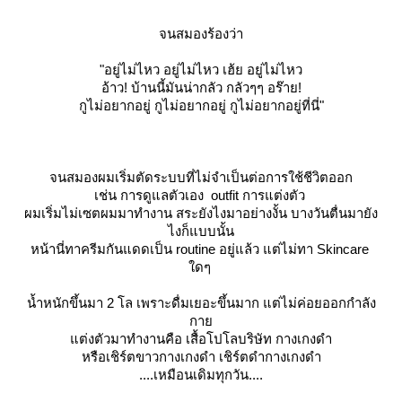
จนสมองร้องว่า
"อยู่ไม่ไหว อยู่ไม่ไหว เฮ้ย อยู่ไม่ไหว
อ้าว! บ้านนี้มันน่ากลัว กลัวๆๆ อร๊าย!
กูไม่อยากอยู่ กูไม่อยากอยู่ กูไม่อยากอยู่ที่นี่"
จนสมองผมเริ่มตัดระบบที่ไม่จำเป็นต่อการใช้ชีวิตออก
เช่น การดูแลตัวเอง outfit การแต่งตัว
ผมเริ่มไม่เซตผมมาทำงาน สระยังไงมาอย่างงั้น บางวันตื่นมายัง
ไงก็แบบนั้น
หน้านี่ทาครีมกันแดดเป็น routine อยู่แล้ว แต่ไม่ทา Skincare
ดๆ
น้ำหนักขึ้นมา 2 โล เพราะดื่มเยอะขึ้นมาก แต่ไม่ค่อยออกกำลัง
กา
ต่งตัวมาทำงานคือ เสื้อโปโลบริษัท กางเกงดำ
หรือเชิร์ตขาวกางเกงดำ เชิร์ตดำกางเกงดำ
....เหมือนเดิมทุกวัน....