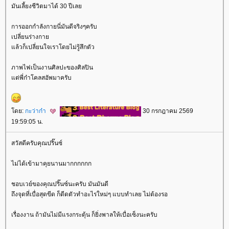
มันเลี้ยงชีวิตมาได้ 30 ปีเล
การออกกำลังกายนี่มันดีจริงๆครับ
เปลี่ยนร่างกา
ล้วก็เปลี่ยนใจเราโดยไม่รู้สึกตัว
ภาพไฟเป็นงานศิลปะของศิลปิน
ต่พี่ก๋าโคลสอัพมาครับ
ดย:
กะว่าก๋า
30 กรกฎาคม 2569
19:59:05 น.
สวัสดีครับคุณปริ๊นซ์
ไม่ได้เข้ามาคุยนานมากกกกกก
ชอบเวย์ของคุณปริ๊นซ์นะครับ มันมันดี
ถึงจุดที่เบื่อสุดขีด ก็ดีดตัวทำอะไรใหม่ๆ แบบทำเลย ไม่ต้องรอ
เรื่องงาน ถ้ามันไม่มีแรงกระตุ้น ก็ยิ่งพาลให้เบื่อเซ็งนะครับ