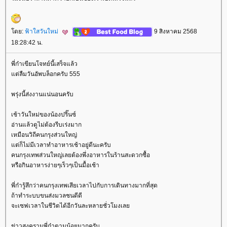
ดย:
ฟ้าใสวันใหม่
9 สิงหาคม 2568
18:28:42 น.
พี่ก๋าเขียนโจทย์นี้เสร็จแล้ว
ต่ลืมวันอัพบล็อกครับ 555
พรุ่งนี้ส่งงานแน่นอนครับ
เช้าวันใหม่ของน้องปริ๊นซ์
อ่านแล้วดูไม่ต้องรีบเร่งมาก
เหมือนวิถีคนกรุงส่วนใหญ่
ต่ก็ไม่มีเวลาทำอาหารเช้าอยู่ดีนะครับ
คนกรุงเทพส่วนใหญ่เลยต้องพึ่งอาหารในร้านสะดวกซื้อ
หรือกินอาหารง่ายๆเร็วๆเป็นมื้อเช้า
พี่ก๋ารู้สึกว่าคนกรุงเทพเสียเวลาไปกับการเดินทางมากที่สุด
ถ้าทำระบบขนส่งมวลชนดีดี
จะเซฟเวลาในชีวิตได้อีกวันละหลายชั่วโมงเล
ข่าวสงครามพี่ก๋าตามน้อยมากครับ