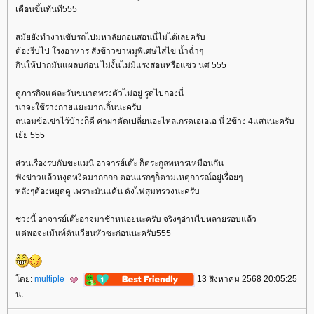
เตือนขึ้นทันที555
สมัยยังทำงานขับรถไปมหาลัยก่อนสอนนี่ไม่ได้เลยครับ
ต้องรีบไป โรงอาหาร สั่งข้าวขาหมูพิเศษไส่ไข่ น้ำฉ่ำๆ
กินให้ปากมันแผลบก่อน ไม่งั้นไม่มีแรงสอนหรือแซว นศ 555
ดูภารกิจแต่ละวันขนาดทรงตัวไม่อยู่ รูดไปกองนี่
น่าจะใช้ร่างกายแยะมากเกิ้นนะครับ
ถนอมข้อเข่าไว้บ้างก็ดี ค่าผ่าตัดเปลี่ยนอะไหล่เกรดเอเอเอ นี่ 2ข้าง 4แสนนะครับ
เย้ย 555
ส่วนเรื่องรบกับขะแมนี่ อาจารย์เต๊ะ ก็ตระกูลทหารเหมือนกัน
ฟังข่าวแล้วหงุดหงิดมากกกก ตอนแรกๆก็ตามเหตุการณ์อยู่เรื่อยๆ
หลังๆต้องหยุดดู เพราะมันแค้น ดังไฟสุมทรวงนะครับ
ช่วงนี้ อาจารย์เต๊ะอาจมาช้าหน่อยนะครับ จริงๆอ่านไปหลายรอบแล้ว
ต่พอจะเม้นท์ดันเวียนหัวซะก่อนนะครับ555
ดย:
multiple
13 สิงหาคม 2568 20:05:25
น.