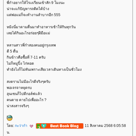
พี่ก๋าอยากให้โรเงเรียนเข้าสัก 9 โมงนะ
น่าจะแก้ปัญหารถติดได้บ้าง
ต่พ่อแม่ก็จะทำงานลำบากอีก 555
หมิงนี่มาดามตื่นมาทำอาหารเช้าให้กินทุกวัน
เลยได้กินอะไรอร่อยๆฝีมือแม่
หลานสาวพี่ก๋าสองคนอยู่กรุงเทพ
ตี 5 ตื่น
กินข้าวคือซื้อที่ 7-11 ครับ
ไม่ก็หมูปิ้ง ไก่ทอด
ทำยังไงก็ไม่ทันเพราะเสียเวลาเดินทางเป็นชั่วโมง
สงตรามไม่มีอะไรดีจริงๆครับ
พอเจรจาหยุดรบ
ฮุนเซนก็ไปตีกอล์ฟแล้ว
คนตาย ตายไปเพื่ออะไร ?
น่าสงสารจริงๆ
ดย:
กะว่าก๋า
11 สิงหาคม 2568 6:05:58
น.