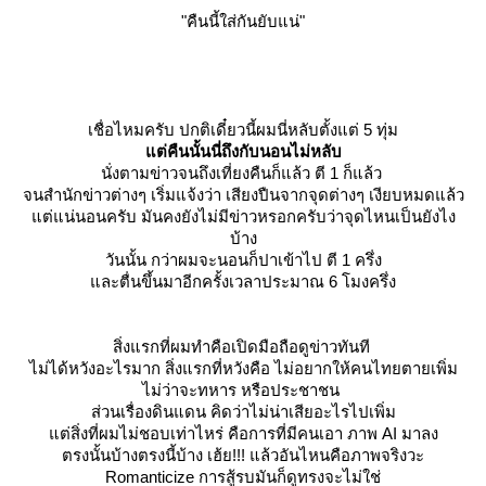
"คืนนี้ใส่กันยับแน่"
เชื่อไหมครับ ปกติเดี๋ยวนี้ผมนี่หลับตั้งแต่ 5 ทุ่ม
ต่คืนนั้นนี่ถึงกับนอนไม่หลับ
นั่งตามข่าวจนถึงเที่ยงคืนก็แล้ว ตี 1 ก็แล้ว
จนสำนักข่าวต่างๆ เริ่มแจ้งว่า เสียงปืนจากจุดต่างๆ เงียบหมดแล้ว
ต่แน่นอนครับ มันคงยังไม่มีข่าวหรอกครับว่าจุดไหนเป็นยังไง
บ้าง
วันนั้น กว่าผมจะนอนก็ปาเข้าไป ตี 1 ครึ่ง
ละตื่นขึ้นมาอีกครั้งเวลาประมาณ 6 โมงครึ่ง
สิ่งแรกที่ผมทำคือเปิดมือถือดูข่าวทันที
ไม่ได้หวังอะไรมาก สิ่งแรกที่หวังคือ
ไม่อยากให้คนไทยตายเพิ่ม
ไม่ว่าจะทหาร หรือประชาชน
ส่วนเรื่องดินแดน คิดว่าไม่น่าเสียอะไรไปเพิ่ม
ต่สิ่งที่ผมไม่ชอบเท่าไหร่ คือการที่มีคนเอา ภาพ AI มาลง
ตรงนั้นบ้างตรงนี้บ้าง เฮ้ย!!! แล้วอันไหนคือภาพจริงวะ
Romanticize การสู้รบมันก็ดูทรงจะไม่ใช่