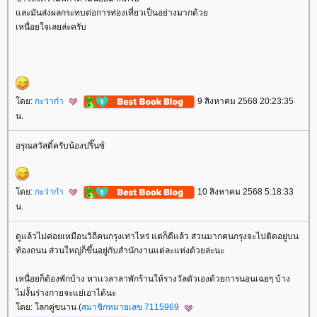
ละมันส่งผลกระทบต่อการท่องเที่ยวเป็นอย่างมากด้ว
เหนื่อยใจเลยล่ะครับ
ดย:
กะว่าก๋า
9 สิงหาคม 2568 20:23:35
น.
อรุณสวัสดิ์ครับน้องปริ๊นซ์
ดย:
กะว่าก๋า
10 สิงหาคม 2568 5:18:33
น.
ดูแล้วไม่ค่อยเหมือนวิถีคนกรุงเท่าไหร่ แต่ก็ดีแล้ว ส่วนมากคนกรุงจะไปติดอยู่บน
ท้องถนน ส่วนใหญ่ก็ขึ้นอยู่กับสำนักงานแต่ละแห่งด้วยล่ะนะ
เหนื่อยก็ต้องพักบ้าง หาเเวลาลาพักร้านให้รางวัลตัวเองด้วยการนอนเฉยๆ บ้าง
ไม่งั้นร่างกายจะแย่เอาได้นะ
ดย: โลกคู่ขนาน (
สมาชิกหมายเลข 7115969