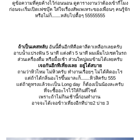
ดูข้อความที่คุยค้างไว้ก่อนนอน ดูตารางงานว่าต้องเข้ากี่โมง
ก่อนจะเริ่มเปิดเฟซบุ๊ค ใส่ใจเรื่องสัพเพเหระของเพื่อนๆ คนรู้จัก
หรือไม่ก็.......
หลับไปดื้อๆ
55555555
ถ้าเป็นเคสหลับ
อันนี้ตื่นอีกทีคือตาลีตาเหลือกเลยครับ
อาบน้ำแปรงฟัน 5 นาที แต่งตัว 5 นาที ผมเผิ่มไปเซตในรถ
ส่วนเครื่องดื่ม หรือมื้อเช้า ส่วนใหญ่ผมข้ามได้เลยครับ
เจอกันอีกทีเที่ยงเลย อยู่ได้สบา
ถามว่าหิวไหม ไม่หิวครับ ทำงานเรื่อยๆ ไม่ได้คิดอะไร
ต่ถ้าได้กลิ่นอะไรขึ้นมาละก็.......หิวสิครับ 555
ต่ถ้าดูทรงแล้วจะเป็น Long day ก็ต้องเป็นน้องละครับ
ที่จะซื้ออะไรไว้ให้กินที่ไซต์
เพราะถ้าไม่กินเช้านี้ก่อนทำงาน
อาจจะได้เจอข้าวเที่ยงอีกทีบ่าย2 บ่าย 3