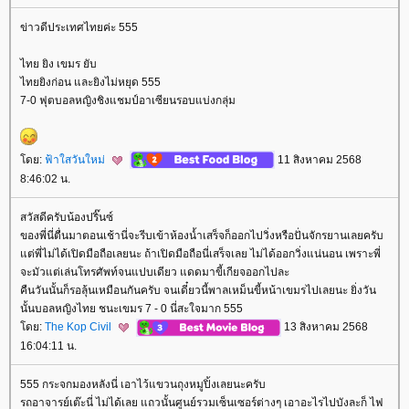
ข่าวดีประเทศไทยค่ะ 555
ไทย ยิง เขมร ยับ
ไทยยิงก่อน และยิงไม่หยุด 555
7-0 ฟุตบอลหญิงชิงแชมป์อาเซียนรอบแบ่งกลุ่ม
ดย:
ฟ้าใสวันใหม่
11 สิงหาคม 2568
8:46:02 น.
สวัสดีครับน้องปริ๊นซ์
ของพี่นี่ตื่นมาตอนเช้านี่จะรีบเข้าห้องน้ำเสร็จก็ออกไปวิ่งหรือปั่นจักรยานเลยครับ
ต่พี่ไม่ได้เปิดมือถือเลยนะ ถ้าเปิดมือถือนี่เสร็จเลย ไม่ได้ออกวิ่งแน่นอน เพราะพี่
จะมัวแต่เล่นโทรศัพท์จนแปบเดียว แดดมาขี้เกียจออกไปละ
คืนวันนั้นก็รอลุ้นเหมือนกันครับ จนเดี๋ยวนี้พาลเหม็นขี้หน้าเขมรไปเลยนะ ยิ่งวัน
นั้นบอลหญิงไทย ชนะเขมร 7 - 0 นี่สะใจมาก 555
ดย:
The Kop Civil
13 สิงหาคม 2568
16:04:11 น.
555 กระจกมองหลังนี่ เอาไว้แขวนถุงหมูปิ้งเลยนะครับ
รถอาจารย์เต๊ะนี่ ไม่ได้เลย แถวนั้นศูนย์รวมเซ็นเซอร์ต่างๆ เอาอะไรไปบังละก็ ไฟ