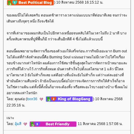
) 10 สิงหาคม 2568 16:15:12 น.
ของผมนี่ไม่ได้เลยครับ ตอนเดช้าตารางเวลาแน่นแบบนาทีต่อนาทีเลย จนกว่าจะ
เดินทางถึงจุดๆ หนึ่ง ถึงจะชิลได้
จากที่เล่ามาของผมกลับเป็นไปอีกทางเหนื่อยจนหลับได้ในเวลาไม่ถึง 2 นาที บาง
ครั้งหลับคาพรมที่ปูที่พื้นก็มี กว่าจะตื่นอีกทีตี 4 ซึ่งไม่ดีแล้วแบบนี้
ตอนนี้ผมพยายามจัดการเรื่องของตัวเองให้เสร็จก่อน ภารกิจมีเยอะมาก Burn out
ไม่ได้แต่ที่กำลังทำตอนนี้คือ Burning Soul แน่นนอว่าผมไม่มีเวลาไปใส่ใจเรื่อง
รอบข้างมากเท่าไหร่นัก ผมต้องการใช้สมาธิขั้นสูงสุดในการจัดการเป้าหมายและ
ภารกิจที่ได้วางไว้ ภารกิจทั้งหมด มันควรสำเร็จไปตั้งแต่ไตรมาส 1 แล้ว นี่ไหล
มาไตรมาส 3 ยังไม่สำเร็จเลย แต่ดีอย่างที่แม้จะยังไม่สำเร็จ แต่ว่าแต่ละอย่างที่
ทำมันมีความคืบหน้า ถ้ายังเป็นแบบนี้ต่อไปการจะจัดการภารกิจให้สำเร็จก็อาจ
ไม่ใช่ความฝัน แต่ทั้งนี้ทั้งนั้นก็อาจจะต้องทิ้ง หรือสละอะไรบางอย่างบ้าง ซึ่งผมไม่
อยากสละเท่าไหร่นัก
ดย: คุณต่อ (
toor36
) 10 สิงหาคม 2568
22:35:16 น.
เนาะ
ดย:
อุ้มสี
11 สิงหาคม 2568 1:57:08 น.