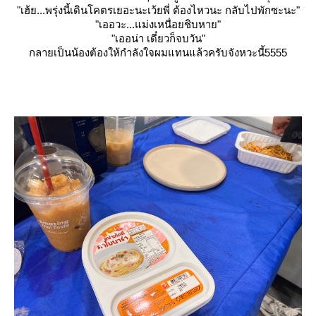
"เฮ้ย...พรุ่งนี้เดินโคตรเยอะนะเว้ยพี่ ต้องไหวนะ กลับไปพักซะนะ"
"เออวะ...แม่งเหนื่อยชิบหาย"
"เออน่า เดี๋ยวก็จบวัน"
กลายเป็นน้องต้องให้กำลังใจผมแทนแล้วครับจังหวะนี้5555