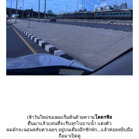
เช้าวันใหม่ของผมเริ่มต้นด้วยความ
คตรชิล
ตื่นมาแล้วแทนที่จะรีบลุกไปอาบน้ำ แต่งตัว
ผมมักจะนอนหลับตาเฉยๆ อยู่บนเตียงอีกซักพัก...แล้วค่อยหยิบมือ
ถือมาเปิดดู