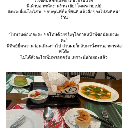
"ไว้เช็คบิลที่พี่นะคะ เดี๋ยวพี่โอนให้"
พี่เค้าบอกพนักงานร้าน เฮ้ย! โคตรสายเปย์
จังหวะนี้ผมไหว้สวย ขอบคุณพี่ทิพย์ทันที แล้วถือของไปส่งที่หน้า
ร้าน
"ไปทานต่อเถอะคะ ขอโทษด้วยจริงๆโอกาสหน้าพี่ขอนัดเองนะ
คะ"
พี่ทิพย์ยิ้มหวานก่อนเดินจากไป ส่วนผมก็กลับมานั่งทานอาหารต่อ
ที่โต๊ะ
ไม่ได้สั่งอะไรเพิ่มหรอกครับ เพราะนั่นก็เยอะแล้ว