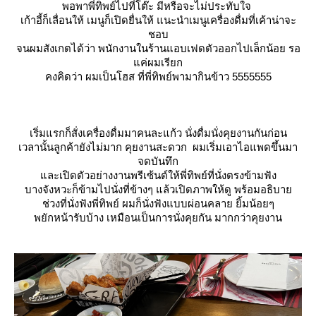
พอพาพี่ทิพย์ไปที่โต๊ะ มีหรือจะไม่ประทับใจ
เก้าอี้ก็เลื่อนให้ เมนูก็เปิดยื่นให้ แนะนำเมนูเครื่องดื่มที่เค้าน่าจะ
ชอบ
จนผมสังเกตได้ว่า พนักงานในร้านแอบเฟดตัวออกไปเล็กน้อย รอ
ค่ผมเรียก
คงคิดว่า ผมเป็นโฮส ที่พี่ทิพย์พามากินข้าว 5555555
เริ่มแรกก็สั่งเครื่องดื่มมาคนละแก้ว นั่งดื่มนั่งคุยงานกันก่อน
เวลานั้นลูกค้ายังไม่มาก คุยงานสะดวก ผมเริ่มเอาไอแพดขึ้นมา
จดบันทึก
ละเปิดตัวอย่างงานพรีเซ้นต์ให้พี่ทิพย์ที่นั่งตรงข้ามฟัง
บางจังหวะก็ข้ามไปนั่งที่ข้างๆ แล้วเปิดภาพให้ดู พร้อมอธิบา
ช่วงที่นั่งฟังพี่ทิพย์ ผมก็นั่งฟังแบบผ่อนคลาย ยิ้มน้อยๆ
พยักหน้ารับบ้าง เหมือนเป็นการนั่งคุยกัน มากกว่าคุยงาน