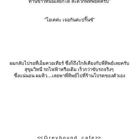
ทานข้าวที่นั่นเลยก็ได้ สะดวกพี่ทิพย์ดีครับ"
"โอเคค่ะ เจอกันค่ะปริ๊นซ์"
ผมกลับไปรอที่เอ็มควอเทียร์ ซึ่งก็ถึงใกล้เคียงกับพี่ทิพย์เลยครับ
สุขุมวิทนี่ รถไฟฟ้าหรือเดิม เร็วกว่าขับรถจริงๆ
ซึ่งแน่นอน ผมหิว....เลยพาพี่ทิพย์ไปที่ร้านโปรดของตัวเอง
<<
G r e y h o u n d c a f e
>>