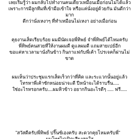
เลยเริ่มรู้ว่า ผมกลับไปทำงานคนเดียวเหมือนเมื่อก่อนไม่ได้แล้ว
เพราะการมีลูกทีมที่เข้ามือเข้าใจ หรือแค่นั่งอยู่ด้วยกัน มันดีกว่า
มาก
ดีกว่านั่งเหงาๆ ที่ทำเหมือนไม่เหงา อย่างเมื่อก่อน
คุยงานเส็ดเรียบร้อย ผมมีนัดเจอพี่ทิพย์ จำพี่ทิพย์ได้ไหมครับ
พี่ทิพย์คนสวยที่ให้งานผมดี ดูแลผมดี แถมสายเปย์อีก
ขอแค่หาเวลามานั่งกินข้าว กินกาแฟกับพี่เค้า โปรเจคก็ผ่านไม่
ขาด
ผมเห็นว่าประชุมแรกเส็ดเร็วกว่าที่คิด และระแวกนั้นอยู่แล้ว
ทรหาพี่เค้าซักหน่อยน่าจะดี ปีหน้าจะได้ราบรื่น.....
ช่อะไรหรอกครับ....ผมหิวข้าว อยากกินอะไรดีๆ ..... ฟรี.....
"สวัสดีครับพี่ทิพย์ ปริ๊นซ์เองครับ สะดวกคุยไหมครับพี่"
ผมโทรไปเปิดเสียงสดใส