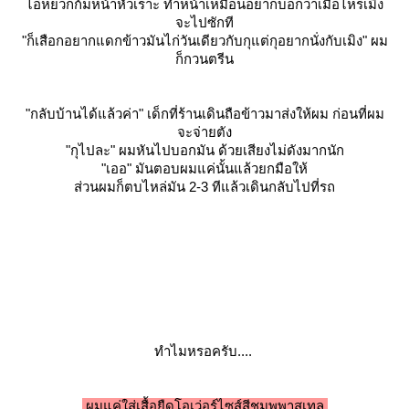
ไอ่หยวกก้มหน้าหัวเราะ ทำหน้าเหมือนอยากบอกว่าเมื่อไหร่เมิง
จะไปซักที
"ก็เสือกอยากแดกข้าวมันไก่วันเดียวกับกุแต่กุอยากนั่งกับเมิง" ผม
ก็กวนตรีน
"กลับบ้านได้แล้วค่า" เด็กที่ร้านเดินถือข้าวมาส่งให้ผม ก่อนที่ผม
จะจ่ายตัง
"กุไปละ" ผมหันไปบอกมัน ด้วยเสียงไม่ดังมากนัก
"เออ"
มันตอบผมแค่นั้นแล้วยกมือให้
ส่วนผมก็ตบไหล่มัน 2-3 ทีแล้วเดินกลับไปที่รถ
ทำไมหรอครับ....
ผมแค่ใส่เสื้อยืดโอเว่อร์ไซส์สีชมพูพาสเทล