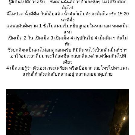
รู้งี้เดินไปดีกว่าครับ....ซึ่งตอนนั้นคิดว่าตัวเองชิลๆ ไม่ได้รีบติดก็
ติดไป
ฉี่ไม่ปวด น้ำมีดื่ม กินก็อิ่มแล้ว น้ำมันก็เต็มถัง จะติดก็คงซัก 15-20
นาทีมั้ง
ต่พอมันติดร่วม 1 ชั่วโมง ผมเริ่มหยิบลูกอมในรถมาอม หมดเม็ด
รก
เปิดเม็ด 2 กิน เปิดเม็ด 3 เปิดเม็ด 4 สรุปกินไป 4 เม็ดติด ๆ กันไม่
พัก
ซึ่งปกติผมเป็นคนไม่อมลูกอมครับ ที่มีติดรถไว้เป็นกลิ่นมิ้นท์ซ่าๆ
เอาไว้อมเวลาดื่มมาจะได้สดชื่น กลบกลิ่นเหล้าแต่นี่ผมกินไปที
เดียว
4 เม็ดเลยรู้ว่า ตัวเองน่าจะเครียด หรือเบื่อมาก เลยโทรไปหาแฟน
ฟนก็กำลังเล่นกับหลานอยู่ หลานเลยมาคุยด้ว