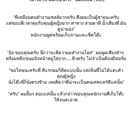
"พี่เหมือนคนทำงานเซลล์มากครับ คือผมเป็นผู้ชายนะครับ
ต่ชอบพี่เวลาคุยกับคุณผู้หญิงมาก ท่าทาง สายตาพี่ น้ำเสียงพี่ มัน
ดูน่ามอง"
พนักงานพูดพร้อมเก็บจานและเช็คโต๊ะ
"อ้อ ขอบคุณครับ นึกว่าจะคิดว่าผมทำงานโฮส" ผมพูดเสียงขำๆ
พร้อมหยิบขนมปังหน้าหมูใส่ปาก.....หิวครับ ไม่จำเป็นต้องมีฟอร์ม
"ขอโทษนะครับพี่ ทีแรกผมก็คิดแบบนั้น แต่เห็นพี่ไม่ได้แตะตัว
คุณผู้หญิง
นั่งโต๊ะพี่ก็นั่งตรงข้าม เลยคิดว่าพี่น่าจะเป็นคนเทคแคร์ดีแค่นั้น"
"ครับ" ผมยิ้มๆ ตอบแค่นั้น แล้วกล่าวขอบคุณพนักงานที่เก็บโต๊ะ
ห้จนสะอาด