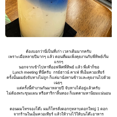
ต้องบอกว่านี่เป็นที่เก่า เวลาเดิมมากครับ
เพราะเมื่อหลายปีมากๆ แล้ว ตอนที่ผมเพิ่งคุยงานกับพี่ทิพย์เริ่ม
รกๆ
นอกจากเข้าไปหาที่ออฟฟิศพี่ทิพย์ แล้ว พี่เค้าก็ขอ
Lunch meeting ที่นี่ครับ
กรย์ฮาวน์ คาเฟ่ ที่เอ็มควอเทียร์
ครั้งนั้นผมยังจับทางไม่ถูก ก็แค่มานั่งทานข้าวและคุยงานไปด้ว
เฉยๆ
ต่ครั้งนี้ทำงานกันมาหลายปี จับทางได้อยู่แล้วครับ
ไม่ต้องพระขุนแผน หรือสาริกาลิ้นทอง ก็เมตตามหานิยมแน่นอน
ตอนผมโทรจองโต๊ะ ผมก็โทรสั่งดอกกุหลาบดอกใหญ่ 1 ดอก
จากร้านในเอ็มควอเทียร์ แล้วให้วางไว้ให้บนโต๊ะอาหาร