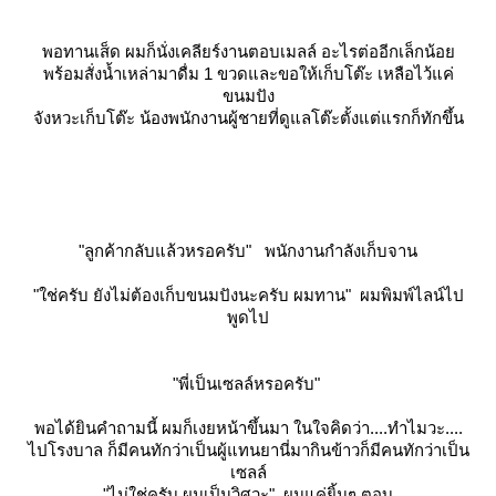
พอทานเส็ด ผมก็นั่งเคลียร์งานตอบเมลล์ อะไรต่ออีกเล็กน้อ
พร้อมสั่งน้ำเหล่ามาดื่ม 1 ขวดและขอให้เก็บโต๊ะ เหลือไว้แค่
ขนมปัง
จังหวะเก็บโต๊ะ น้องพนักงานผู้ชายที่ดูแลโต๊ะตั้งแต่แรกก็ทักขึ้น
"ลูกค้ากลับแล้วหรอครับ" พนักงานกำลังเก็บจาน
"ใช่ครับ ยังไม่ต้องเก็บขนมปังนะครับ ผมทาน" ผมพิมพ์ไลน์ไป
พูดไป
"พี่เป็นเซลล์หรอครับ"
พอได้ยินคำถามนี้ ผมก็เงยหน้าขึ้นมา ในใจคิดว่า....ทำไมวะ....
ไปโรงบาล ก็มีคนทักว่าเป็นผู้แทนยานี่มากินข้าวก็มีคนทักว่าเป็น
เซลล์
"ไม่ใช่ครับ ผมเป็นวิศวะ" ผมแค่ยิ้มๆ ตอบ