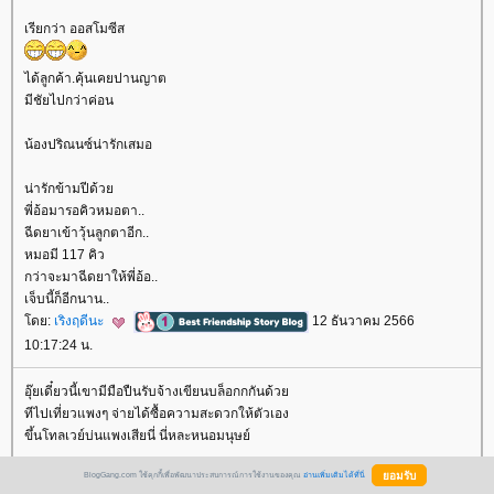
เรียกว่า ออสโมซีส
ได้ลูกค้า.คุ้นเคยปานญาต
มีชัยไปกว่าค่อน
น้องปริณนซ์น่ารักเสมอ
น่ารักข้ามปีด้ว
พี่อ้อมารอคิวหมอตา..
ฉีดยาเข้าวุ้นลูกตาอีก..
หมอมี 117 คิว
กว่าจะมาฉีดยาให้พี่อ้อ..
เจ็บนี้ก็อีกนาน..
ดย:
เริงฤดีนะ
12 ธันวาคม 2566
10:17:24 น.
อุ๊ยเดี๋ยวนี้เขามีมือปืนรับจ้างเขียนบล็อกกกันด้ว
ทีไปเที่ยวแพงๆ จ่ายได้ซื้อความสะดวกให้ตัวเอง
ขึ้นโทลเวย์บ่นแพงเสียนี่ นี่หละหนอมนุษย์
BlogGang.com ใช้คุกกี้เพื่อพัฒนาประสบการณ์การใช้งานของคุณ
อ่านเพิ่มเติมได้ที่นี่