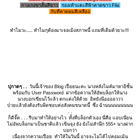
กางเกงขาสั้นสีขาว
รองเท้าแตะสีฟ้าคาดขาว Fila
กับที่คาดผมสีเหลือง
ทำไมวะ.....
ทำไมกุต้องมาเจอเมิงสภาพนี้ แถมที่เดิมด้วยวะ!!!
ปุกาดๆ . .
วันนี้เจ้าของ Blog เปื่อยนะคะ นางหลังไมค์มาหาอิชั้น
พร้อมกับ User Password ฝากข้อความให้อัพบล็อกให้นาง
นางบอกเขียนไว้แล้ว ตกแต่งให้ด้วย อิหยังน๊ออออววว
ป่วยแล้วยังต้องรับผิดชอบต่อสังคมขนาดนี้ ซึ่ง ฉ้านนนนนนนนน
. .
ก็ดีจั๊ด . . . รีบมาทำให้อย่างไว ทั้งที่บล็อกตัวเอง นี่คือ แอบเนียน
ไม่อัพบล็อกมาเป็นชาติแล้ว เขินจุง ยัง ยังไม่สำนึก 555+ นางฝาก
บอกว่า
เนื่องจากความเปือย ทำให้ในวันนี้ อาจจะไม่ได้ไปคอมเม้น