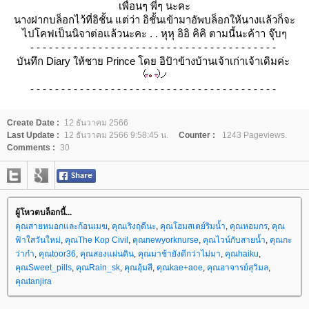
เพื่อนๆ พี่ๆ นะคะ
นางฝากบล็อกไว้ที่อิชั้น แต่ว่า อิชั้นเข้ามาอัพบล็อกให้นางแล้วก็จะ
ไปโคฟเป็นนิจาต่อแล้วนะคะ . . หุหุ อิอิ คิคิ ตามนี้นะค้าา จุ๊บๆ
- - - - - - - - - - - - - - - - - - - - - - - - - - - - - - - - - - - - - - - -
บันทึก Diary ให้ชาย Prince โดย อิป้าข้างบ้านเจ้าเก่าเจ้าเดิมค่ะ
- - - - - - - - - - - - - - - - - - - - - - - - - - - - - - - - - - - - - - - -
Create Date :
12 ธันวาคม 2566
Last Update :
12 ธันวาคม 2566 9:58:45 น.
Counter :
1243 Pageviews.
Comments :
30
ผู้โหวตบล็อกนี้...
คุณสายหมอกและก้อนเมฆ
,
คุณเริงฤดีนะ
,
คุณโฮมสเตย์ริมน้ำ
,
คุณหอมกร
,
คุณ
ฟ้าใสวันใหม่
,
คุณThe Kop Civil
,
คุณnewyorknurse
,
คุณไวน์กับสายน้ำ
,
คุณกะ
ว่าก๋า
,
คุณtoor36
,
คุณสองแผ่นดิน
,
คุณมาช้ายังดีกว่าไม่มา
,
คุณhaiku
,
คุณSweet_pills
,
คุณRain_sk
,
คุณอุ้มสี
,
คุณkae+aoe
,
คุณอาจารย์สุวิมล
,
คุณtanjira