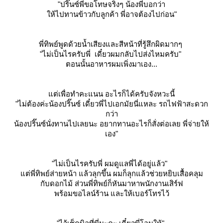
"ปริ๊นซ์พี่ขอโทษจริงๆ น้องพี่บอกว่า
ห้ไปทานข้าวกับลูกค้า พี่อาจต้องไปก่อน"
พี่ทิพย์พูดด้วยน้ำเสียงและสีหน้าที่รู้สึกผิดมากๆ
"ไม่เป็นไรครับพี่ เดี๋ยวผมกลับไปส่งไหมครับ"
ตอนนั้นอาหารผมเพิ่งมาเอง...
ต่เพื่อทำคะแนน อะไรก็ได้ครับจังหวะนี้
"ไม่ต้องค่ะน้องปริ๊นซ์ เดี๋ยวพี่ไปเอกมัยนี่แหละ รถไฟฟ้าสะดวก
กว่า
น้องปริ๊นซ์นั่งทานไปเลยนะ อยากทานอะไรก็สั่งต่อเลย พี่จ่ายให้
เอง"
"ไม่เป็นไรครับพี่ ผมดูแลพี่ได้อยู่แล้ว"
ต่พี่ทิพย์ส่ายหน้า แล้วลุกขึ้น ผมก็ลุกแล้วช่วยหยิบเสื้อคลุม
กับดอกไม้ ส่วนพี่ทิพย์ก็หันมาหาพนักงานเสิร์ฟ
พร้อมขอไลน์ร้าน และให้เบอร์โทรไว้