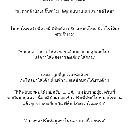
"สะดวกจ้าน้องปริ๊นซ์ ไม่ได้คุยกันนานเลย สบายดีไหม"
"ไม่เท่าไหร่ครับพี่ช่วงนี้ พี่ทิพย์ละครับ งานยุ่งไหม มีอะไรให้ผม
ช่วยรึป่าว"
"ขายเก่ง....อยากให้ช่วยอยู่แล้วค่ะ อยากคุยเลยไหม
หรือว่าให้พี่ส่งรายละเอียดให้ก่อน"
หม่...ถูกที่ถูกเวลาซะด้ว
กะโทรมาให้เค้าเลี้ยงข้าวแต่เหมือนจะได้งานด้ว
"พี่ทิพย์บอกผมได้เลยครับ .... แต่....ผมขับรถอยู่อ่ะครับพี่
พอดีผมอยู่แถวๆ นี้พอดี ถ้าผมจะเข้าไปรับพี่ทิพย์ไปหาอะไรทาน
ล้วคุยรายละเอียดกัน พี่ทิพย์สะดวกไหมครับ"
"อ้าวหรอ ปริ๊นซ์อยู่ตรงไหนคะ แถวนี้เลยหรอ"