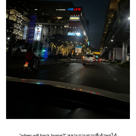
"when will back home?" หลานถามตามที่เค้าพูดได้