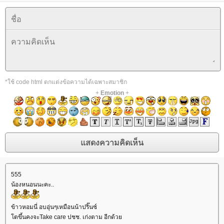
*ใช้ code html ตกแต่งข้อความได้เฉพาะสมาชิก
+
Emotion
+
555
น้องหนอนนะคะ..
ข้าวหอมนี่ อบอุ่นๆเหมือนน้าปริ๊นซ์
ตขึ้นคงจะTake care ปชช. เก่งตาม อีกด้ว