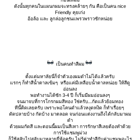
ดังนั้นทุกคนในแผนกผมจะทรงคล้ายๆ กัน คือเป็นคน nice
Friendly คุยเก่ง
อ้อล้อ และ ลูกล่อลูกชนแพรวพราวซักหน่อ
เป็นคนทำสีผม
ตั้งแต่มหาลัยนี่ก็จำตัวเองผมดำไม่ได้แล้วครับ
รกๆ ก็ทำสีน้ำตาลเข้มๆ หรือแค่มีเหลือบน้ำตาลหน่อย ให้สีดู
อ่อนลง
พอทำงานได้ซัก 3-4 ปี ก็เริ่มมีผมอ่อนลงๆ
จนมาจบที่การโกรกผมสีทอง ใช่ครับ...กัดแล้วย้อมทอง
ทีนี้ติดเลยครับ เพราะพอโคนดำแล้วหงุดหงิด ก็ทำเรื่อยๆ
ดัดปลายบ้าง กัดบ้าง มาตลอด จนก่อนแต่งงานถึงได้กลับมาผม
ดำ
ด้วยผมกัดสี และตอนนี้ผมเป็นสีเทา การรักษาสีเลยต้องทำด้ว
การใช้แชมพูม่วง
ก็ใช้สลับไปสลับมาหลายยี่ห้อครับ
ไม่รู้ค่าทำสีกับค่าแชมพูอะไร