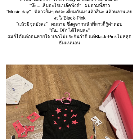
"ห๊ะ.....ธีมอะไรแบล๊คพิงค์"
ผมถามพี่สาว
"Music day"
พี่สาวยิ้มๆ คงจะเตี้ยมกันมาแล้วสินะ แล้วหลานเล
จะใส่Black-Pink
"แล้วมีชุดยังละ"
ผมถาม ซึ่งดูจากหน้าพี่สาวก็รู้คำตอบ
"ยัง...DIY ได้ไหมละ"
ผมก็ได้แต่ถอนหายใจ บอกไม่ประกันว่าดี แต่Black-Pinkไม่หลุด
ธีมแน่นอน