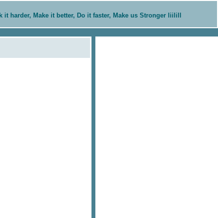
rk it harder, Make it better, Do it faster, Make us Stronger liilill