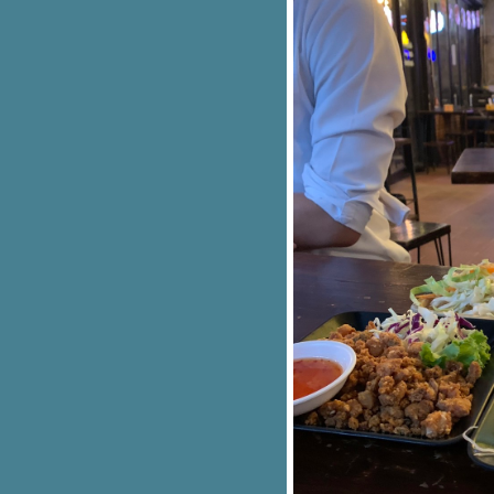
เรื่องสยองของคนนอนไม่หลับ
ทำงานสับสน.....บนถนนสับแหลก
Alcoholic Week
ฟาดเคราะห์
At First Sight EP.4 : ปลายทางที่
น่าขยะแขยง
ทริปด่วนจี๋ ...ชลบุรี Work and
Travel
At Frist Sight EP.3 : Fruitcake's
war
At First Sight EP.2 รู้บ้างไหม
At First Sight Series EP1 : ไม่รู้
จักฉัน ไม่รู้จักเธอ
สุขไม่อั้น
สัปดาห์โหด เหมือนโกรธใครมา
เหนื่อยนัก ขอพักก่อน
ความเงียบที่ดังที่สุด
Food For Fun : Hot Wok Mission
#84 "เมนูจากร้านสะดวกซื้อ" :::
S'more Dip
My name is.........
....ทักครับ....
ไม่เอาแล้วนะ คราวหน้า
สงสัยจะติด