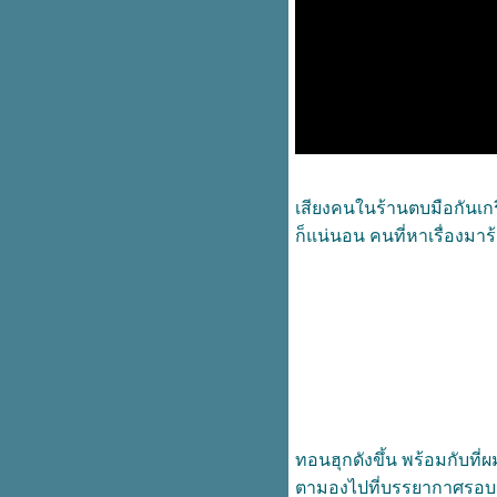
ถนนสายนี้มีตะพาบ กม.ที่ 313 "ถูก
ทิ้ง"
เงินเดือนหมื่นห้า แต่งานตรงหน้า
เหมือนหน้าหมื่น
จับเข่า เล่าเรื่องลี้ลับ
ถนนสายนี้มีตะพาบ กม.ที่ 312
"เรื่องไม่เป็นเรื่อง"
พายุที่หนักหนา ผ่านมาแล้วก็ผ่าน
ไป
เสียงคนในร้านตบมือกันเกรีย
ถนนสายนี้มีตะพาบ กม.ที่ 311 "คืน
ก็แน่นอน คนที่หาเรื่องมาร
ที่ฝนตกหนัก"
ถ้าจะเปลืองตับ มันต้องสนุกสิ!
When I'm Burning Out
ที่เงียบไป ไม่ได้ไปไหนนะครับ
ถนนสายนี้มีตะพาบ กม. ที่ 310 "ทุก
อย่างกำลังจะเปลี่ยนไป"
Live in BLUE
อยู่ดีๆ ก็ซวย!!!
ถนนสายนี้มีตะพาบ หลัก กม. ที่
309 "ล้อเลียน"
กาลครั้งหนึ่ง ถึงคน (เคย) พิเศษของ
ทอนฮุกดังขึ้น พร้อมกับที่
จ
ตามองไปที่บรรยากาศรอบ 