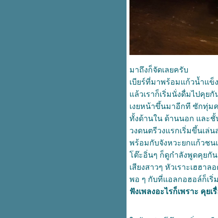
เริ่มใหม่ไทยแลนด์
สุราเมระยะ ปะทะโซดา
เรียกผมว่า "Uncle สายเปย์ "
Food For Fun : Hot Wok Return
#82 "เมนูคลายร้อน" : CHANG
ROSE'
คำยินดี
มาถึงก็จัดเลยครับ
Food For Fun : Hot Wok Misson
#81 : เมนูรับปิดเทอม "บลูเบอร์รี่ชีส
เบียร์ที่มาพร้อมแก้วน้ำแข
พาย"
ล้วเราก็เริ่มนั่งดื่มไปคุยกั
มีนาแล้ว.....มีตังหรือยัง......
เงยหน้าขึ้นมาอีกที ซักทุ่ม
เสียบ เสียว!!! จะไปต่อหรือพอแค่นี้?
ทั้งด้านใน ด้านนอก และช
ดุดัน ไม่เกรงใจใคร!
วงดนตรีวงแรกเริ่มขึ้นเล่นส
Food For Fun : Hot Wok Misson
#81 : เมนูรับปิดเทอม "เค้กกล้ว
พร้อมกับจังหวะยกแก้วชน
หอม"
ต๊ะอิ่นๆ ก็ดูกำลังพูดคุย
ถนนสายนี้มีตะพาบ หลัก กม. ที่
เสียงสาวๆ หัวเราะเฮฮาลอด
322 "เพลงไหนตรงกับชีวิตคุณ"
พอ ๆ กับที่แอลกอฮอล์ก็เริ่
พัทยา (เยียว)ยาหัวใจ
ทริปทำงาน ขับรถนานจนไม่น่าให้
ฟังเพลงอะไรก็เพราะ คุยเรื
อภัย!!!
ถนนสายนี้มีตะพาบ กม.ที่ 321 "ตา