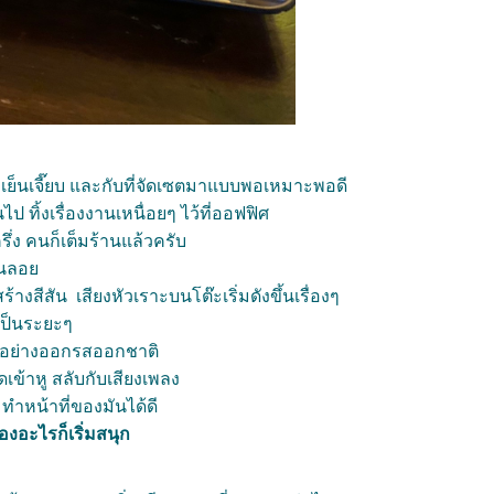
็งเย็นเจี๊ยบ และกับที่จัดเซตมาแบบพอเหมาะพอดี
นไป ทิ้งเรื่องงานเหนื่อยๆ ไว้ที่ออฟฟิศ
ครึ่ง คนก็เต็มร้านแล้วครับ
ั้นลอ
ร้างสีสัน เสียงหัวเราะบนโต๊ะเริ่มดังขึ้นเรื่องๆ
เป็นระยะๆ
กันอย่างออกรสออกชาติ
เข้าหู สลับกับเสียงเพลง
มทำหน้าที่ของมันได้ดี
่องอะไรก็เริ่มสนุก