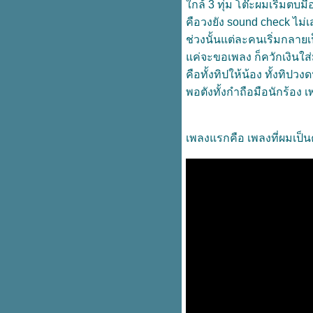
กล้ 3 ทุ่ม โต๊ะผมเริ่มตบ
สว่าง"
The perfect man
คือวงยัง sound check ไม
เวลาทำงานเราก็ตั้งใจ เวลารักใคร
ช่วงนั้นแต่ละคนเริ่มกลา
เราก็รักจริง
ค่จะขอเพลง ก็ควักเงินใส่ม
Christmas Time @เชียงใหม่ EP.3
เชียงใหม่ใกล้ชิดธรรมชาติ
คือทั้งทิปให้น้อง ทั้งทิปวงด
ขึ้นรถเมล์ ฮาเลลูย่า ในรอบ.....7ปี
พอตังทั้งกำถือมือนักร้อง เพ
Cheers for my Birthday!
Christmas time @ เชียงใหม่ EP.2
Check-in @ CNX
เพลงแรกคือ เพลงที่ผมเป็น
ศีล 5 รักษา(ยาก) ซักบ้าง
Christmas Time @เชียงใหม่ EP1
ด่วนจี๋ หนีหมา ท้าโค้ง
นี่มันปีอะไร? ทำไมสะบักสะบอม
Year of the { P r i n c e } ::: 2022
Wrap up
เขาใหญ่ก็แค่ปากซอย EP.3
Romance Dinning plance
เขาใหญ่ก็แค่ปากซอย EP.2 รีวิว
ที่พัก แบบเรียลๆ
เขาใหญ่ก็แค่ปากซอย EP.1
วีคนี้กินดีเป็นพิเศษ
Happy Halloween ผีรักทุกเทลอ