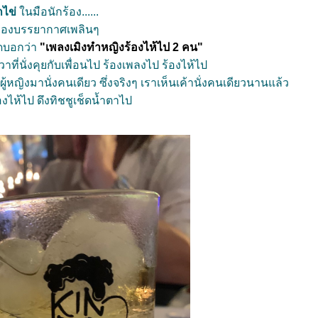
๊กไข่
นมือนักร้อง......
ๆ มองบรรยากาศเพลินๆ
กิดบอกว่า
"เพลงเมิงทำหญิงร้องไห้ไป 2 คน"
วาที่นั่งคุยกับเพื่อนไป ร้องเพลงไป ร้องไห้ไป
ผู้หญิงมานั่งคนเดียว ซึ่งจริงๆ เราเห็นเค้านั่งคนเดียวนานแล้ว
องไห้ไป ดึงทิชชูเช็ดน้ำตาไป