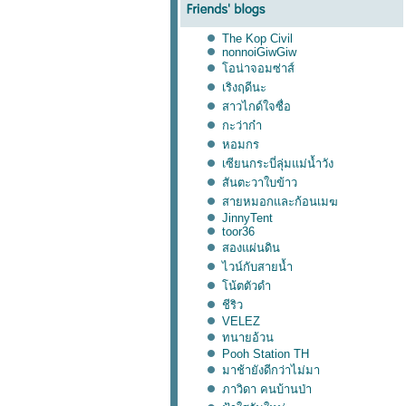
The Kop Civil
nonnoiGiwGiw
อน่าจอมซ่าส์
เริงฤดีนะ
สาวไกด์ใจซื่อ
กะว่าก๋า
หอมกร
เซียนกระบี่ลุ่มแม่น้ำวัง
สันตะวาใบข้าว
สายหมอกและก้อนเมฆ
JinnyTent
toor36
สองแผ่นดิน
ไวน์กับสายน้ำ
น้ตตัวดำ
ชีริว
VELEZ
ทนายอ้วน
Pooh Station TH
มาช้ายังดีกว่าไม่มา
ภาวิดา คนบ้านป่า