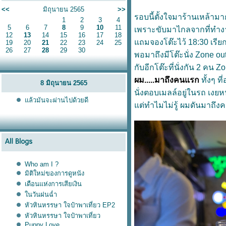
<<
มิถุนายน 2565
>>
รอบนี้ตั้งใจมาร้านเหล้าม
1
2
3
4
5
6
7
8
9
10
11
เพราะขับมาไกลจากที่ทำง
12
13
14
15
16
17
18
ถมจองโต๊ะไว้ 18:30 เรียกว
19
20
21
22
23
24
25
26
27
28
29
30
พอมาถึงมีโต๊ะนั่ง Zone o
กับอีกโต๊ะที่นั่งกัน 2 คน
ผม.....มาถึงคนแรก
ทั้งๆ ท
8 มิถุนายน 2565
นั่งตอบเมลล์อยู่ในรถ เง
ล้วมันจะผ่านไปด้วยดี
ต่ทำไมไม่รู้ ผมดันมาถึง
Who am I ?
มิติใหม่ของการดูหนัง
เดือนแห่งการเสียเงิน
นวันฝนฉ่ำ
หัวหินหรรษา ใจป๋าพาเที่ยว EP2
หัวหินหรรษา ใจป๋าพาเที่ยว
Puppy Love