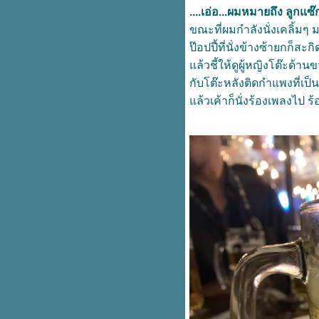
Take a Breath เสาร์อาทิตย์ ชีวิต
....เอ่อ...ผมหมายถึง ลูกแซ
ต้องป๊อป
ขณะที่ผมกำลังนั่งเคลิ้ม
ทำดีเท่าตัว ทำชั่วตกงาน
ป๊อปปี้ที่นั่งข้างซ้ายกก็สะ
เรื่องสยอง ฉลองบ้านใหม่
ล้วชี้ให้ดูผู้หญิงโต๊ะด้านข
ถนนสายนี้มีตะพาบ กม.ที่ 307
"ภูเขา หรือ ทะเล"
กับโต๊ะหลังติดกำแพงที่เป็น
ถนนสายนี้มีตะพาบ หลัก กม.ที่ 306
ล้วเค้าก็นั่งร้องเพลงไป ร้
"สิบสาม"
07.07 เสร็จช้อปปี้
ถนนสายนี้มีตะพาบ กม.ที่ 305
"ชีวิตที่สมบูรณ์แบบ"
หดกว่านี้ยังมีอีกไหม
ถนนสายนี้มีตะพาบ หลัก กม.ที่304
"จิ๊กซอว์ชิ้นสุดท้าย"
อยู่ไม่ติดที่
ล้วมันจะผ่านไปด้วยดี
Work hard....Play harder
EP.2 หัวหินวันวิสาขบูชา ความฝัน
ามลืมตา @ เคป นินทรา หัวหิน
หัวหินวันวิสาขบูชา ความฝันยาม
ลืมตา @ เคป นินทรา หัวหิน
What's in my Bag