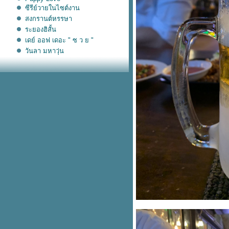
ซีรีย์วายในไซต์งาน
สงกรานต์หรรษา
ระยองฮิสั้น
เดย์ ออฟ เดอะ " ซ ว ย "
วันลา มหาวุ่น
หนึ่งวัน พันกว่าเรื่อง
คิดถึงรัชโยธิน
ท้อปฟอร์ม
หัวหน้าที่เคารพ ผมจะเป็นศพอยู่
ล้ว
ปีชง ปีชน
กับดักชีวิตชนชั้นกลาง
อ่อนแอก็แพ้ไป อ่อนไหวก็ตกงาน
ชีวิตต้องสู้เพราะกู้ไว้เยอะ
เมื่อผม (เกือบ) ถูกปล้ำ
สวัสดีปีใหม่ สดใสซู่ซ่า
A Prince's heavy week
ไกด์จำเป็น
เจ๊มือไว
อกไก่ต้องมีคนหมัก อกหักต้องมีคน
หม่