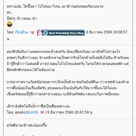
หลานเอ๋ย..โตขึ้นมา ไปไหนมาไหน..เอาตัวรอดปลอดภัยแน่นวล
ส่ง..
จุ๊ฟๆๆ..ข้าวหอม..ค่า
ดย:
เริงฤดีนะ
9 ธันวาคม 2566 19:08:57
น.
ผมเลิกอินกับงานลอยกระทงแล้วล่ะครับ มันเปลืองเงินอะ เอาตังค์ไปหาอะไร
อร่อยๆ กินดีกว่าเยอะ ช่วงหลังกลายเป็นพวกรักษ์โลกด้วยก็เลยยิ่งไม่อิน สำหรับผม
ถ้ารู้สึกตัวว่าไม่ค่อยดี อาจป่วยผมไม่ไปไหนเลยครับ ไม่รอให้ป่วยก่อนค่อยพัก แต่
ึดหลักพักก่อนจะได้ไม่ต้องป่ว
บรรยากาศงานวัดสมัยก่อนมากๆ มีรถบั้มด้วย ชนกันมันส์ดีนะ การเซฟตัวเองด้ว
การดื่มน้อยเป็นเรื่องดีครับ อขงผมจะเป็นเน้นกินกับให้มากขึ้นจะได้ไม่เละ
เซ็นทรัลตอนนี้รู้สึกว่าทุกสาขาเลยนะ จะมีต้นคริสต์มาสแบบในภาพนี่แหละ
เด็กๆ ยังคิดไม่ถึงมั้งว่าชื่อเป็นชื่อเฉพาะน่ะ
ดย: คุณต่อ (
toor36
) 9 ธันวาคม 2566 20:41:59 น.
สวัสดียามเช้าๆค่ะน้องปริ๊น