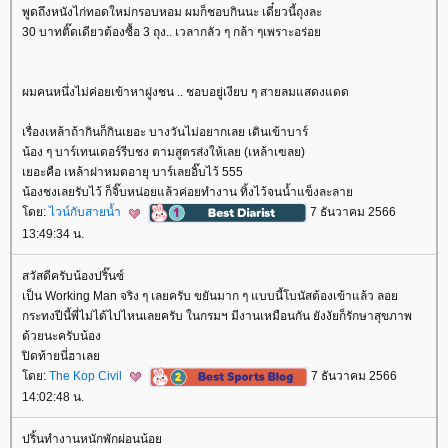
พูดถึงหนังไก่ทอดใหม่กรอบหอม ผมก็ชอบกินนะ เดี๋ยวนี้ถุงละ
30 บาทติ๊ดเดียวต้องซื้อ 3 ถุง.. เวลากลัว ๆ กล้า ๆเพราะอร่อ
ผมคนหนึ่งไม่ค่อยเข้าหาฝูงชน .. ชอบอยู่เงียบ ๆ สายลมแสดงแดด
เรื่องเหล้าถ้ากินก็กินเยอะ บางวันไม่อยากเลย เดินเข้าบาร์
น้อง ๆ บาร์เทนเดอร์รีบชง ตามสูตรส่งให้เลย (เหล้าเฃลย)
เยอะคือ เหล้าฝาหมดอายุ บาร์เลยอิ๊บไว้ 555
น้องชงเลยรับไว้ ก็จิ๊บหน่อยแล้วค่อยทำงาน ทิ้งไว้จนน้ำแข็งละลา
ดย:
ไวน์กับสายน้ำ
7 ธันวาคม 2566
13:49:34 น.
สวัสดีครับน้องปริ๊นซ์
เป็น Working Man จริง ๆ เลยครับ ขยันมาก ๆ แบบนี้โบนัสต้องเข้าแล้ว ลอ
กระทงปีนี้พี่ไม่ได้ไปไหนเลยครับ ในกรมฯ มีงานเหมือนกัน ยังงัยก็รักษาสุขภาพ
ด้วยนะครับน้อง
ปิดท้ายนี่ฮาเล
ดย:
The Kop Civil
7 ธันวาคม 2566
14:02:48 น.
ปริ้นทำงานหนักพักผ่อนน้อ