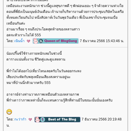
เหมือนจะงานหนักมาก ช่วงนี้ดูแลสุขภาพดี ๆ พักผ่อนเยอะ ๆ จ้าด้วยความห่วง
ตอนที่พี่ยังเป็นมนุษย์เงินเดือน เจ้านายก็บริหารงานด้วยการประชุมบริษัทในเครือ
ทั้งหมดเวียนกันไป หนึ่งสัปดาห์เว้นวันพุธวันเดียว พี่เป็นเลขาก็ประชุมจนเบื่อ
เหมือนกันค่ะ
อ่านมาเรื่อย ๆ จนถึงประโยคสุดท้ายของหลานสาว
อดจะหัวเราะไม่ได้ 555
ดย:
เนินน้ำ
7 ธันวาคม 2566 15:43:46 น.
น้องปริ๊นซ์ใช้ร่างกายหนักเลยในช่วงนี้
ตารางแน่นทั้งงาน ชีวิตคู่และดูแลหลาน
พี่ก๋าไม่ได้ออกไปเที่ยวไหนเลยครับในวันลอยกระทง
เสียงประทัดกับพลุเหมือนเสียงสงครามอยู่นะ
หมาที่บ้านนี่กลัวมากครับ 555
อาจารย์จ่างท่านวาดภาพเหมือนตัวเองหลายภาพ
พี่ก๋าเดาว่าภาพเหล่านั้นก็จะแทนความรู้สึกที่ท่านมีในขณะนั้นนั่นเองครับ
ดย:
กะว่าก๋า
7 ธันวาคม 2566 20:19:48
น.