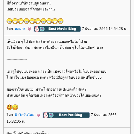
มีทั้งงานบริษัทงานดูแลหลาน
เลยป่วยบ่อยจ้า พักผ่อนเยอะๆ นะ
ดย:
หอมกร
7 ธันวาคม 2566 14:54:28 น.
เห็นเงียบ ๆ ไป นึกแล้วว่าคงต้องงานเยอะหรือไม่ก็ป่ว
ังไงก็รักษาสุขภาพนะคะ เรื่องอื่น ๆ ก็ปล่อย ๆ ไปให้คนอื่นทำบ้าง
-----------------
เต้าหู้ไข่ชุบแป้งทอด น่าจะเป็นแป้งข้าวโพดหรือไม่ก็แป้งทอดกรอบ
ไม่น่าใช่แป้ง tapioca นะคะ หรือนี่คือสูตรลับของเชฟปริ๊นซ์ 555
ของเราใช้แบบนึ่ง เพราะไม่ต้องการแป้งและน้ำมันค่ะ
ทำแบบคลีน ๆ ก็อร่อย เพราะเครื่องที่ราดหน้าช่วยได้เยอะเลยค่ะ
ดย:
ฟ้าใสวันใหม่
7 ธันวาคม 2566
15:32:05 น.
น้าปริ๊นซ์เป็นวิศวกรใช่มั๊ยคะ