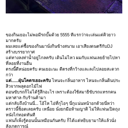
ของกินเยอะไม่พอมีรถบั๊มด้วย 5555 ทีแรกว่าจะเล่นแต่คิวยาว
มากครับ
ผมเลยแค่ซื้อของกินมานั่งกินข้างสนาม เอาเสียงดนตรีกับDJ
สร้างบรรยากาศ
ต่ทางลงท่าน้ำอยู่ไกลครับ เดินไม่ไหว ผมกับแฟนเลยย้ายไปหา
ที่ลอยที่งานอื่น
ตรงนี้ดีหน่อยครับ คนเยอะนะ ดีตรงที่กว้างและลงไปลอยสะดวก
กว่า
ต่......ฝุ่นโคตรเยอะครับ
ไหนจะกลิ่นอาหาร ไหนจะกลิ่นดินประ
สิวจากพลุดอกไม้ไฟ
ตอนขับรถก็ไม่ได้รู้สึกอะไร เพราะต้องใช้สมาธิขับรถแทรกคน
มหาศาล กับร้านค้ามา
ต่กลับถึงบ้านนี่... โอ้โห ไอ่ที่กุไอๆ นี่กุแน่นหน้าอกด้วยนี่หว่า
คราวนี้ช็อตเลยครับ เหนื่อย นั่งยกมือห้ามญาติ ไม่ให้แฟนเปิดถุง
หนังไก่ทอดทันที
ฟนก็เพิ่งรู้ตอนนั้นเหมือนกันครับ ก็ได้แต่หยิบยามาให้แล้วนั่ง
สังเกตการณ์