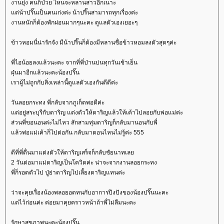
งานยุ่ง คนก็ป่วย ไหนจะหลานสาวอีกเนาะ
ต่น้าปริ๊นเป็นคนเก่งค่ะ น้าปริ๊นสามารถทุกเรื่องค่ะ
งานหนักก็ต้องพักผ่อนมากๆนะคะ ดูแลตัวเองเยอะๆ
ข้าวหอมนี่น่ารักจัง มีน้าปริ๊นก็ต้องมีหลานชื่อข้าวหอมลงตัวสุดๆค่ะ
พี่ไอน้อยลงแล้วนะคะ จากที่พี่ป่านบ่นทุกวันเช้าเย็น
ฝุ่นมาอีกแล้วนะคะน้องปริ๊น
เราผู้ไม่ถูกกับสิ่งเหล่านี้ดูแลตัวเองกันดีดีค่ะ
วันลอยกระทง พี่กลับจากภูเก็ตพอดีค่ะ
ต่อยู่สระบุรีกับดาริญ แต่งตัวให้ดาริญแล้วให้เค้าไปลอยกับพ่อแม่ค่ะ
ส่วนพี่ขอนอนค่ะไม่ไหว สักสามทุ่มดาริญก็กลับมานอนกับพี่
ล้วพ่อแม่เค้าก็ไปต่อกัน กลับมาตอนไหนไม่รู้ค่ะ 555
ดีที่พี่ตื่นมาแต่งตัวให้ดาริญเสร็จก็กลับชัยนาทเล
2 วันต่อมาแม่ดาริญเป็นโควิดค่ะ น่าจะจากงานลอยกระทง
พี่ก็รอดตัวไป ปู่ย่าดาริญไปเลี้ยงดาริญแทนค่ะ
ว่าจะคุยเรื่องน้องพลอยอดทนกับอาการปึงปังของน้องปริ๊นนะคะ
ต่ไว้ก่อนค่ะ ค่อยมาคุยคราวหน้าถ้าพี่ไม่ลืมนะคะ
รักษาสุขภาพนะคะน้องปริ๊น