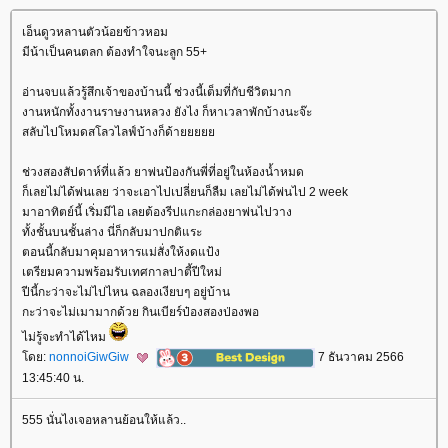
เอ็นดูวหลานตัวน้อยข้าวหอม
มีน้าเป็นคนตลก ต้องทำใจนะลูก 55+
อ่านจบแล้วรู้สึกเจ้าของบ้านนี้ ช่วงนี้เต็มที่กับชีวิตมาก
งานหนักทั้งงานราษงานหลวง ยังไง ก็หาเวลาพักบ้างนะจ๊ะ
สลับไปโหมดสโลวไลฟ์บ้างก็ด้า
ช่วงสองสัปดาห์ที่แล้ว ยาพ่นป้องกันพี่ที่อยู่ในห้องน้ำหมด
ก็เลยไม่ได้พ่นเลย ว่าจะเอาไปเปลี่ยนก็ลืม เลยไม่ได้พ่นไป 2 week
มาอาทิตย์นี้ เริ่มมีไอ เลยต้องรีปแกะกล่องยาพ่นไปวาง
ทั้งชั้นบนชั้นล่าง นี่ก็กลับมาปกติแระ
ตอนนี้กลับมาคุมอาหารแม่สั่งให้งดแป้ง
เตรียมความพร้อมรับเทศกาลปาตี้ปีใหม่
ปีนี้กะว่าจะไม่ไปไหน ฉลองเงียบๆ อยู่บ้าน
กะว่าจะไม่เมามากด้วย กินเบียร์ป๋องสองป่องพอ
ไม่รู้จะทำได้ไหม
ดย:
nonnoiGiwGiw
7 ธันวาคม 2566
13:45:40 น.
555 นั่นไงเจอหลานย้อนให้แล้ว..