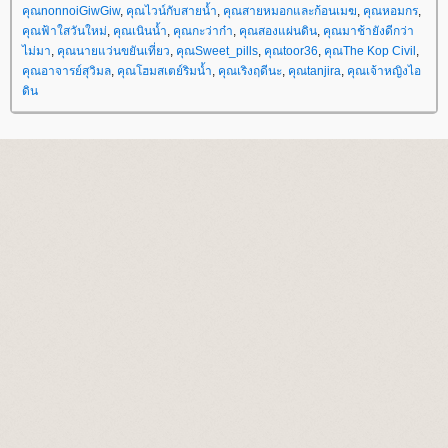
คุณnonnoiGiwGiw
,
คุณไวน์กับสายน้ำ
,
คุณสายหมอกและก้อนเมฆ
,
คุณหอมกร
,
คุณฟ้าใสวันใหม่
,
คุณเนินน้ำ
,
คุณกะว่าก๋า
,
คุณสองแผ่นดิน
,
คุณมาช้ายังดีกว่า
ไม่มา
,
คุณนายแว่นขยันเที่ยว
,
คุณSweet_pills
,
คุณtoor36
,
คุณThe Kop Civil
,
คุณอาจารย์สุวิมล
,
คุณโฮมสเตย์ริมน้ำ
,
คุณเริงฤดีนะ
,
คุณtanjira
,
คุณเจ้าหญิงไอ
ดิน