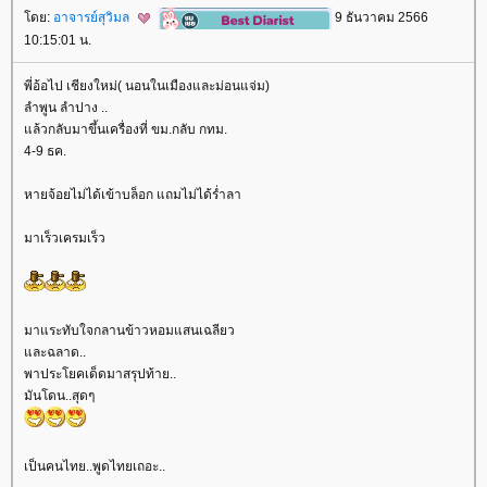
ดย:
อาจารย์สุวิมล
9 ธันวาคม 2566
10:15:01 น.
พี่อ้อไป เชียงใหม่( นอนในเมืองและม่อนแจ่ม)
ลำพูน ลำปาง ..
ล้วกลับมาขึ้นเครื่องที่ ขม.กลับ กทม.
4-9 ธค.
หายจ้อยไม่ได้เข้าบล็อก แถมไม่ได้ร่ำลา
มาเร็วเครมเร็ว
มาแระทับใจกลานข้าวหอมแสนเฉลียว
ละฉลาด..
พาประโยคเด็ดมาสรุปท้าย..
มันโดน..สุดๆ
เป็นคนไทย..พูดไทยเถอะ..