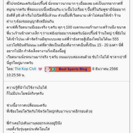
พี่ไปรถบัสนะครับน้องปริ๊นซ์ นั่งรถยาวนากมาก ๆ เมื่อยเลย แต่เป็นบรรยากาศที่
สนุกมากครับ พี่ชอบแบบนี้เหมือนกัน แวะปั๊มไปเรื่อย ๆ ปั๊มที่ในกัมพูชามีน้อยมาก
ังดีที่ ptt เค้าเริ่มไปเปิดที่นี่แล้วนะ ส่วนปั๊มที่เวียดนาม เค้าไม่ค่อยให้เข้า ร้าน
ต่าง ๆ ต้องขออนุญาติเหมือนกัน
คาเฟ่ที่เวียดนามมีเยอะจริง ๆ ครับ ทุก ๆ 100 เมตรจะเจอร้านกาแฟร้านนึง ขนาด
พี่แวะร้านข้างทางเล็ก ๆ กาแฟยังอร่อยมากเลยครับน้องปริ๊นซ์ ร้านใหญ่ ๆ พี่ยังไม่
ได้เข้าไปนะ เค้าจัดร้านมีทุกแบบเลย แต่พี่ว่ายังสวยสู้เมืองไทยไม่ได้นะ 555
ถวโฮจิมินห์ร้อนนะ แต่ที่ดาลัดเป็นเมืองที่อากาศเย็นทั้งปีนะ 15 - 20 องศา นี่พี่
อยากไปอีก กำลังเล็งหางานวิ่งเมืองนี้อยู่
เวียดนามนั่งรถนานมากจริง ๆ ครับ ถนนแบบสองเลนด้วย ขับไวไม่ได้ ซาลาเปาที่
นี่ลูกใหญ่มากครับ
ดย:
The Kop Civil
8 ธันวาคม 2566
10:25:58 น.
ความรู้ที่นำไปใช้งานไม่ได้
ก็ไม่มีประโยชน์จริงๆครับ
ช่วงนี้อากาศเปลี่ยนนะครับ
ที่เชียงใหม่โควิดกับไข้หวัดใหญ่กลับมาระบาดอีกรอบด้ว
พี่ก๋าเคยไปเดินงานลอยกระทงอยู่ปีนึง
เจอทั้งวัยรุ่นจุดประทัดโยนใส่