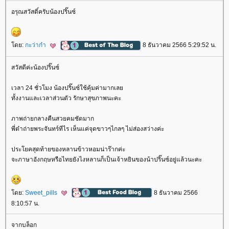
อรุณสวัสดิ์ครับน้องปริ๊นซ์
ดย:
กะว่าก๋า
8 ธันวาคม 2566 5:29:52 น.
สวัสดีค่ะน้องปริ๊นซ์
เวลา 24 ชั่วโมง น้องปริ๊นซ์ใช้คุ้มค่ามากเล
ทั้งงานและเวลาส่วนตัว รักษาสุขภาพนะคะ
ภาพถ่ายกลางคืนสวยคมชัดมาก
พี่ต๋าถ่ายพระจันทร์ทีไร เห็นแค่จุดขาวๆไกลๆ ไม่ส่องสว่างค่ะ
ประโยคสุดท้ายของหลานข้าวหอมน่าร๊ากค่ะ
จะภาษาอังกฤษหรือไทยยังไงหลานก็เป็นเจ้าหยินของน้าปริ๊นซ์อยู่แล้วนะคะ
ดย:
Sweet_pills
8 ธันวาคม 2566
8:10:57 น.
จากบล็อก