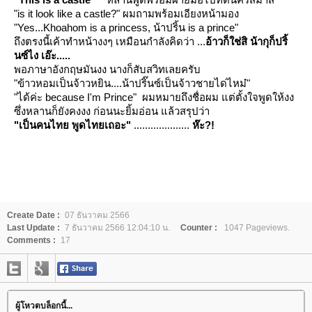
"is it look like a castle?"
ผมถามพร้อมเอียงหน้ามอง
"Yes...Khoahom is a princess, น้าปริ้น is a prince"
ถึงตรงนี้เค้าทำหน้างงๆ เหมือนกำลังคิดว่า ...
อ้าวก็ใช่สิ น้ากุก็ปริ้
นซ์ไง เอ๊ะ.....
พอภาษาอังกฤษมันงง นางก็สับสวิทเลยครับ
"ข้าวหอมเป็นจ้าวหยิน....น้าปริ๊นซ์เป็นจ้าวชายได่ไหม๋"
"ได้ค่ะ because I'm Prince"
ผมหมายถึงชื่อผม แต่ตั้งใจพูดให้งง
ซึ่งหลานก็ยังคงงง ก่อนนะยิ้มอ่อน แล้วสรุปว่า
"เป็นคนไทย พูดไทยเถอะ"
....................
ห๊ะ?!
Create Date :
07 ธันวาคม 2566
Last Update :
7 ธันวาคม 2566 12:04:10 น.
Counter :
1047 Pageviews.
Comments :
17
ผู้โหวตบล็อกนี้...