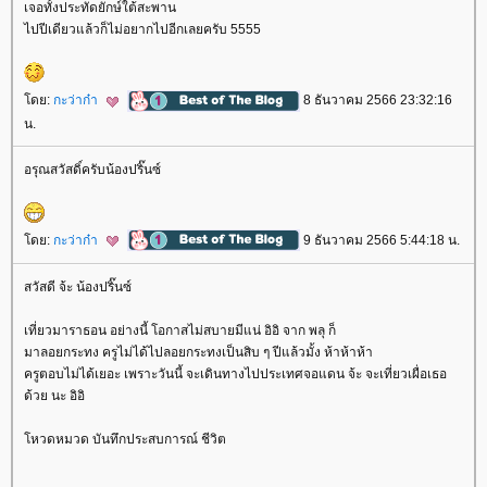
เจอทั้งประทัดยักษ์ใต้สะพาน
ไปปีเดียวแล้วก็ไม่อยากไปอีกเลยครับ 5555
ดย:
กะว่าก๋า
8 ธันวาคม 2566 23:32:16
น.
อรุณสวัสดิ์ครับน้องปริ๊นซ์
ดย:
กะว่าก๋า
9 ธันวาคม 2566 5:44:18 น.
สวัสดี จ้ะ น้องปริ๊นซ์
เที่ยวมาราธอน อย่างนี้ โอกาสไม่สบายมีแน่ อิอิ จาก พลุ ก็
มาลอยกระทง ครูไม่ได้ไปลอยกระทงเป็นสิบ ๆ ปีแล้วมั้ง ห้าห้าห้า
ครูตอบไม่ได้เยอะ เพราะวันนี้ จะเดินทางไปประเทศจอแดน จ้ะ จะเที่ยวเผื่อเธอ
ด้วย นะ อิอิ
หวดหมวด บันทึกประสบการณ์ ชีวิต