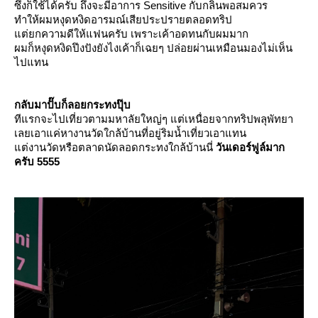
ซึ่งก็ใช้ได้ครับ ถึงจะมีอาการ Sensitive กับกลิ่นพอสมควร
ทำให้ผมหงุดหงิดอารมณ์เสียประปรายตลอดทริป
ต่ยกความดีให้แฟนครับ เพราะเค้าอดทนกับผมมาก
ผมก็หงุดหงิดปึงปังยังไงเค้าก็เฉยๆ ปล่อยผ่านเหมือนมองไม่เห็น
ไปแทน
กลับมาปั๊บก็ลอยกระทงปุ๊บ
ทีแรกจะไปเที่ยวตามมหาลัยใหญ่ๆ แต่เหนื่อยจากทริปพลุพัทยา
เลยเอาแค่หางานวัดใกล้บ้านที่อยู่ริมน้ำเที่ยวเอาแทน
ต่งานวัดหรือตลาดนัดลอดกระทงใกล้บ้านนี่
วันเดอร์ฟูล์มาก
ครับ 5555