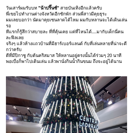
วันเสาร์ผมรับบท
"น้าปริ๊นซ์"
สายบันเทิงอีกแล้วครับ
พี่เขยไปทำงานต่างจังหวัดอีกซักพัก ส่วนพี่สาวมีคุยธุระ
ผมเลยบอกว่า นัดมาคุยเซนลาดได้ไหม ผมกับหลานจะได้เดินเล่น
รอ
ทีแรกก็รู้สึกว่าสบายละ ที่ที่คุ้นเคย แต่ที่ไหนได้....มากับเด็กนี่คน
ละฟีลเล
จริงๆ แล้วห้างแถวบ้านที่มีฮาร์เบอร์แลนด์ กับที่เล่นหลายที่น่าจะดี
กว่าครับ
ดีที่มีปิกาชู กับต้นคริสมาส ให้หลานอยู่ตรงนั้นได้ร่วมๆ 20 นาที
พอเบื่อก็พาไปเดินเล่น แล้วพานั่งกินน้ำกินขนม ถึงจะอยู่ได้นาน