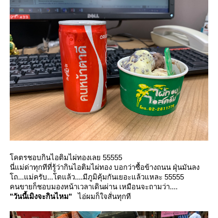
คตรชอบกินไอติมไผ่ทองเลย 55555
นี่แม่ด่าทุกทีที่รู้ว่ากินไอติมไผ่ทอง บอกว่าซื้อข้างถนน ฝุ่นมันลง
ถ...แม่ครับ...โตแล้ว....มีภูมิคุ้มกันเยอะแล้วแหละ 55555
คนขายก็ชอบมองหน้าเวลาเดินผ่าน เหมือนจะถามว่า....
"วันนี้เมิงจะกินไหม"
ไอ่ผมก็ใจสั่นทุกที