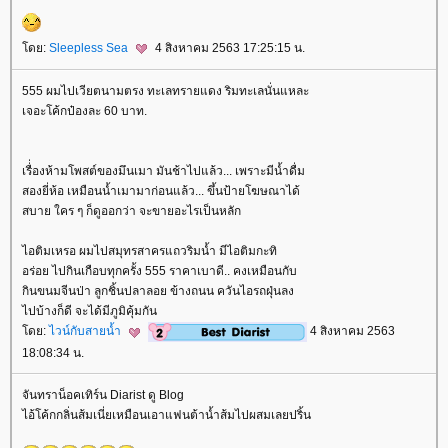
ดย:
Sleepless Sea
4 สิงหาคม 2563 17:25:15 น.
555 ผมไปเวียตนามตรง ทะเลทรายแดง ริมทะเลนั่นแหละ
เจอะโค้กป๋องละ 60 บาท.
เรื่่องห้ามโพสต์ของมึนเมา มันช้าไปแล้ว... เพราะมีน้ำดื่ม
สองยี่ห้อ เหมือนน้ำเมามาก่อนแล้ว... ขึ้นป้ายโฆษณาได้
สบาย ใคร ๆ ก็ดูออกว่า จะขายอะไรเป็นหลัก
ไอติมเหรอ ผมไปสมุทรสาครแถวริมน้ำ มีไอติมกะทิ
อร่อย ไปกินเกือบทุกครั้ง 555 ราคาเบาดี.. คงเหมือนกับ
กินขนมจีนป่า ลูกชิ้นปลาลอย ข้างถนน ควันไอรถฝุ่นลง
ไปบ้างก็ดี จะได้มีภูมิคุ้มกัน
ดย:
ไวน์กับสายน้ำ
4 สิงหาคม 2563
18:08:34 น.
จันทราน็อคเทิร์น Diarist ดู Blog
ไอ้โค้กกลิ่นส้มเนี่ยเหมือนเอาแฟนต้าน้ำส้มไปผสมเลยปริ้น