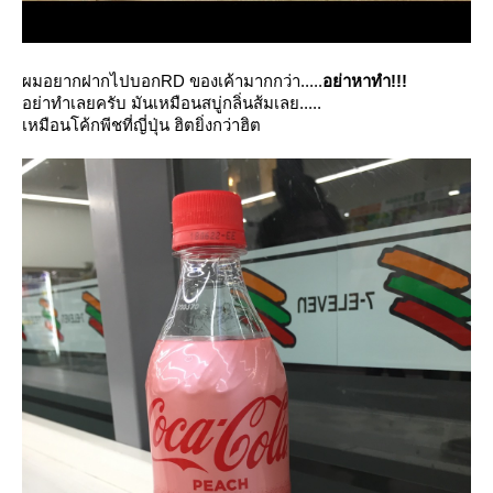
ผมอยากฝากไปบอกRD ของเค้ามากกว่า.....
อย่าหาทำ!!!
อย่าทำเลยครับ มันเหมือนสบู่กลิ่นส้มเลย.....
เหมือนโค้กพีชที่ญี่ปุ่น ฮิตยิ่งกว่าฮิต