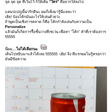
จุด จุด จุด ที่เว้นไว้ ก็ให้เติม
"ใคร"
ที่อยากใส่ลงไป
คมปเปญนี้น่ารักดีนะ ผมก็เพิ่งมารู้นี่แหละว่า
เฮ้ย! ป๋องโค้กมันอะไรให้เล่นด้วยว่ะ
ถ้าพูดเป็นเชิงการตลาด ก็คือ โค้กกำลังเล่นกับความเป็น
Personalize
ล้วมันก็เกิดการรื้อชั้นวางที่เซเว่น เพื่อหา "โค้ก" คำที่เราต้องการ
55555
นี่ผม....
ไม่ได้เลือกนะ
เดินไปหยิบมาแล้วได้เลย 555555 เฮ้ย! จิง ทีแรกผมไม่รู้หรอกว่า
มันมีข้อความ