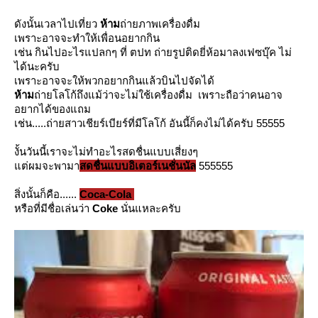
ดังนั้นเวลาไปเที่ยว
ห้าม
ถ่ายภาพเครื่องดื่ม
เพราะอาจจะทำให้เพื่อนอยากกิน
เช่น กินไปอะไรแปลกๆ ที่ ตปท ถ่ายรูปติดยี่ห้อมาลงเฟซบุ๊ค ไม่
ได้นะครับ
เพราะอาจจะให้พวกอยากกินแล้วบินไปจัดได้
ห้าม
ถ่ายโลโก้ถึงแม้ว่าจะไม่ใช้เครื่องดื่ม เพราะถือว่าคนอาจ
อยากได้ของแถม
เช่น.....ถ่ายสาวเชียร์เบียร์ที่มีโลโก้ อันนี้ก็คงไม่ได้ครับ 55555
งั้นวันนี้เราจะไม่ทำอะไรสดชื่นแบบเสี่ยงๆ
ต่ผมจะพามา
สดชื่นแบบอิเตอร์เนชั่นนัล
555555
สิ่งนั้นก็คือ......
Coca-Cola
หรือที่มีชื่อเล่นว่า
Coke
นั่นแหละครับ