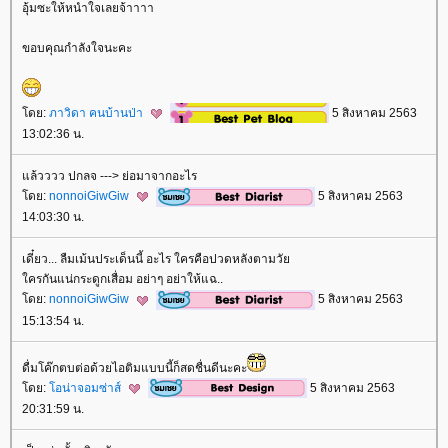
อุ้มซะให้หนำใจเลยจ้าาาา
ขอบคุณกำลังใจนะคะ
ดย:
ภาวิดา คนบ้านป่า
5 สิงหาคม 2563
13:02:36 น.
ล้วววว ปกลจ ---> ย่อมาจากอะไร
ดย:
nonnoiGiwGiw
5 สิงหาคม 2563
14:03:30 น.
เดี๋ยว... ลืมเม้นประเด็นนี้ อะไร ใครคือปวดหลังตามวั
ครกันแน่กระดูกเสื่อม อย่าๆ อย่าให้แฉ..
ดย:
nonnoiGiwGiw
5 สิงหาคม 2563
15:13:54 น.
ดื่มโค๊กตบต่อด้วยไอติมแบบนี้ก็สดชื่นดีนะคะ
ดย:
อน่าจอมซ่าส์
5 สิงหาคม 2563
20:31:59 น.