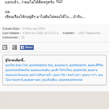
บอกแล้ว...ว่าผมไม่ได้ติดหรูครับ
ปล.
เขียนเรื่องโค้กอยู่ดีๆ มาไอติมไผ่ทองได้ไง.....บ้าจิง....
Create Date :
04 สิงหาคม 2563
Last Update :
4 สิงหาคม 2563 16:13:22 น.
Counter :
1581 Pageviews.
Comments :
31
ผู้โหวตบล็อกนี้...
คุณThe Kop Civil
,
คุณSleepless Sea
,
คุณหอมกร
,
คุณRananrin
,
คุณตะลีกีปัส
,
คุณnonnoiGiwGiw
,
คุณสองแผ่นดิน
,
คุณฟ้าใสวันใหม่
,
คุณtoor36
,
คุณสา
หมอกและก้อนเมฆ
,
คุณไวน์กับสายน้ำ
,
คุณภาวิดา คนบ้านป่า
,
คุณกะว่าก๋า
,
คุณ
อน่าจอมซ่าส์
,
คุณkae+aoe
,
คุณเริงฤดีนะ
,
คุณnewyorknurse