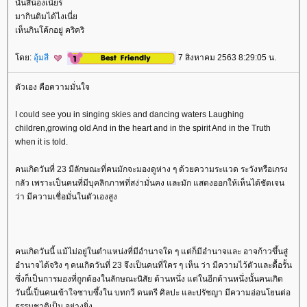
นั่นสิน้องเนียร์
มากินติมได้ไงเนี่
เห็นกินโค้กอยู่ คริคริ
ดย:
อุ้มสี
7 สิงหาคม 2563 8:29:05 น.
ตัวเอง คือความมั่นใจ
I could see you in singing skies and dancing waters Laughing
children,growing old And in the heart and in the spirit And in the Truth
when it is told.
คนเกิดวันที่ 23 มีลักษณะที่คนมักจะมองดูห่าง ๆ ด้วยความระแวด ระวังหรือเกรง
กลัว เพราะเป็นคนที่มีบุคลิกภาพที่สง่ามั่นคง และมัก แสดงออกให้เห็นได้ชัดเจน
ว่า มีความเชื่อมั่นในตัวเองสูง
คนเกิดวันนี้ แม้ไม่อยู่ในตำแหน่งที่มีอำนาจใด ๆ แต่ก็มีอำนาจและ อาจก้าวขึ้นสู่
อำนาจได้จริง ๆ คนเกิดวันที่ 23 จึงเป็นคนที่ใคร ๆ เห็น ว่า มีความไว้ตัวและดื้อรั้น
ซึ่งก็เป็นการมองที่ถูกต้องในลักษณะนิสัย ด้านหนึ่ง แต่ในอีกด้านหนึ่งนั้นคนเกิด
วันนี้เป็นคนเข้าใจซาบซึ้งใน บทกวี ดนตรี ศิลปะ และปรัชญา มีความอ่อนโยนต่อ
ธรรมชาติเป็น อย่างยิ่ง