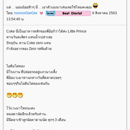
ต่ . . นอนน้อยหิวๆ นี่ . . เอาตัวเองมาเล่นเลยใช่ไหมคะคุณ
ดย:
nonnoiGiwGiw
6 สิงหาคม 2563
13:54:40 น.
Coke นี่เป็นอาหารหลักของพี่อ้อก้ว่าได้ค่ะ Little Prince
ทานวันละลิตร แทนน้ำเปล่าเล
ปัจจุบัน..ทาน Coke zero แทน
กำลังอยากลอง Zero รสส้มด้ว
ไอติมไผ่ทอง
มีโรงงาน ที่ปล่อยรถอยู่แถวนางเลิ้ง
พี่อ้อแวะมาทานกลางวันที่ตลาดบ่อยๆ
ชอบๆๆกินไอดิมไผ่ทองเช่นกัน
ไว้แวะมาใหม่นะคะ
หมอตานัดอีกแล้วครับท่าน..
มีฉีดยาเข้าลูกนัยตาตามนัด ทุกๆ 3 เดือน