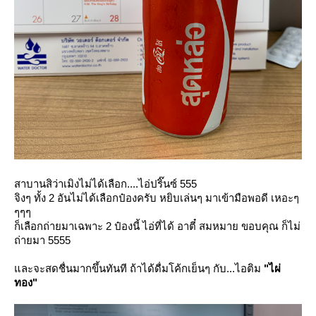
สาบานสิว่าเมิงไม่ได้เลือก....ไอ่ปริ๊นซ์ 555
จิงๆ ทั้ง 2 อันไม่ได้เลือกป๋องครับ หยิบเล่นๆ มาเข้ามือพอดี เหอะๆ
ๆๆๆ
ก็เลือกถ่ายมาเฉพาะ 2 ป๋องนี้ ไอ่ที่ได้ อาตี๋ สมหมาย ขอบคุณ ก็ไม่
ถ่ายมา 5555
ละจะสดชื่นมากขึ้นทันที ถ้าได้ดื่มโค้กเย็นๆ กับ...ไอติม
"ไผ่
ทอง"