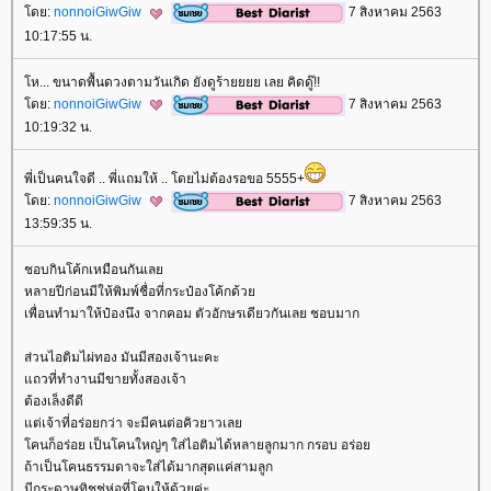
ดย:
nonnoiGiwGiw
7 สิงหาคม 2563
10:17:55 น.
ห... ขนาดพื้นดวงตามวันเกิด ยังดูร้ายยยย เลย คิดดู๊!!
ดย:
nonnoiGiwGiw
7 สิงหาคม 2563
10:19:32 น.
พี่เป็นคนใจดี .. พี่แถมให้ .. โดยไม่ต้องรอขอ 5555+
ดย:
nonnoiGiwGiw
7 สิงหาคม 2563
13:59:35 น.
ชอบกินโค้กเหมือนกันเล
หลายปีก่อนมีให้พิมพ์ชื่อที่กระป๋องโค้กด้ว
เพื่อนทำมาให้ป๋องนึง จากคอม ตัวอักษรเดียวกันเลย ชอบมาก
ส่วนไอติมไผ่ทอง มันมีสองเจ้านะคะ
ถวที่ทำงานมีขายทั้งสองเจ้า
ต้องเล็งดีดี
ต่เจ้าที่อร่อยกว่า จะมีคนต่อคิวยาวเล
คนก็อร่อย เป็นโคนใหญ่ๆ ใส่ไอติมได้หลายลูกมาก กรอบ อร่อ
ถ้าเป็นโคนธรรมดาจะใส่ได้มากสุดแค่สามลูก
มีกระดาษทิชชู่ห่อที่โคนให้ด้วยค่ะ