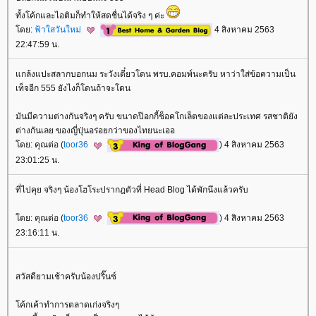
ทั้งโค้กและไอติมก็ทำให้สดชื่นได้จริง ๆ ค่ะ
ดย:
ฟ้าใสวันใหม่
4 สิงหาคม 2563
22:47:59 น.
กล้งแปะสลากบอกนม ระวังเดี๋ยวโดน พรบ.คอมพ์นะครับ หาว่าใส่ข้อความเป็น
เท็จอีก 555 ยังไงก็โดนถ้าจะโดน
มันมีความต่างกันจริงๆ ครับ ขนาดป๊อกกี้ช็อคโกเล็ตของแต่ละประเทศ รสชาติยัง
ต่างกันเลย ของญี่ปุ่นอร่อยกว่าของไทยนะเออ
ดย: คุณต่อ (
toor36
) 4 สิงหาคม 2563
23:01:25 น.
ที่ไปคุย จริงๆ น้องโฮโระปรากฎตัวที่ Head Blog ได้พักนึงแล้วครับ
ดย: คุณต่อ (
toor36
) 4 สิงหาคม 2563
23:16:11 น.
สวัสดียามเช้าครับน้องปริ๊นซ์
ค้กเค้าทำการตลาดเก่งจริงๆ