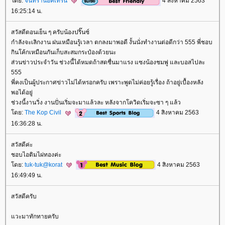
ดย:
จันทราน็อคเทิร์น
4 สิงหาคม 2563
16:25:14 น.
สวัสดีตอนเย็น ๆ ครับน้องปริ๊นซ์
กำลังจะเลิกงาน ฝนเหมือนรู้เวลา ตกลงมาพอดี งั้นนั่งทำงานต่อดีกว่า 555 พี่ชอบ
กินโค้กเหมือนกันเก็บสะสมกระป๋องด้วยนะ
ส่วนข่าวประจำวัน ช่วงนี้ได้หมดถ้าสดชื่นมาแรง แซงน้องชมพู่ และบอสไปละ
555
พี่คงเป็นผู้ประกาศข่าวไม่ได้หรอกครับ เพราะพูดไม่ค่อยรู้เรื่อง ถ้าอยู่เบื้องหลัง
พอได้อยู่
ช่วงนี้งานวิ่ง งานปั่นเริ่มจะมาแล้วละ หลังจากโควิดเริ่มจะซา ๆ แล้ว
ดย:
The Kop Civil
4 สิงหาคม 2563
16:36:28 น.
สวัสดีค่ะ
ชอบไอติมไผ่ทองค่ะ
ดย:
tuk-tuk@korat
4 สิงหาคม 2563
16:49:49 น.
สวัสดีครับ
วะมาทักทายครับ