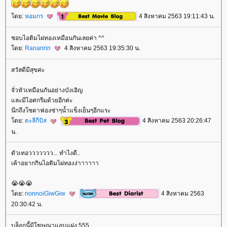
ดย:
หอมกร
4 สิงหาคม 2563 19:11:43 น.
ชอบไอติมไผ่ทองเหมือนกันเลยค่า ^^
ดย:
Rananrin
4 สิงหาคม 2563 19:35:30 น.
สวัสดีมีสุขค่ะ
จั่วหัวเหมือนกันอย่างบังเอิญ
ละมีไอศกรีมด้วยอีกค่ะ
นึกถึงโซดาฟองซ่าๆน้ำแข็งเย็นๆอีกแระ
ดย:
ตะลีกีปัส
4 สิงหาคม 2563 20:26:47
น.
ตัวเทอววววววว... ทำไงดี..
เค้าอยากกินไอติมไผ่ทองง่าาาาาา
😭😭😭
ดย:
nonnoiGiwGiw
4 สิงหาคม 2563
20:30:42 น.
บล็อกนี้มีโฆษณาแอบแฝง 555