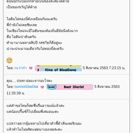
ตอนนี้กระป๋องก็กลายเป็นของสะสมได้ด้ว
เป็นของขวัญได้ด้ว
ไอติมไผ่ทองนี่ดังเหมือนกันนะครับ
พี่ก๋ายังไม่เคยชิมเล
นเชียงใหม่จะมีไอติมของท้องถิ่นยี่ห้อนึงดังมาก
คือ ไอติมป่าตันครับ
ทำมานานหลายสิบปี รสชาิตก็ดีอยู่นะ
น่าจะประมาณเดียวกับไผ่ทองนี่ล่ะครับ
ดย:
กะว่าก๋า
5 สิงหาคม 2563 7:23:15 น.
คุณ ... ปจลก ย่อมะจากอะไรคะ
ดย:
nonnoiGiwGiw
5 สิงหาคม 2563
11:35:39 น.
ค่คำขอโทษก็สดชื่นรื่นอารมณ์แล้วค่ะ
ต่น้องปริ๊นซ์ก็ไปเยี่ยมพี่เสมอนะคะ
ปลว่าอยากอุ้มหลานไปเที่ยวตัวซี้ตัวสั่นเลยจิเนอะ
ล้วทำไมไม่ผลิตแฝดมาเองเลยล่ะคะ