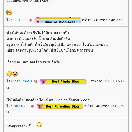
สวัสดียามเช้าครับน้องปริ๊นซ์
ดย:
กะว่าก๋า
6 สิงหาคม 2563 7:48:27 น.
ข่าวได้หมดถ้าสดชื่นไม่ได้ติดตามเลยครับ
บ้านเรา ฝุ่น แมลงวัน น้ำลาย เรื่องปกติครับ
อยู่บ้านผมไม่ได้ดื่มน้ำเย็น(แช่ตู้เย็น) ดื่มเฉพาะเวลาไปเที่ยวนอกบ้าน
เที่ยว+เดินถ่ายรูปทั้งวัน ได้ดื่มน้ำเย็นๆ/กินไอติม แล้วสดชื่น
เรื่องซบอ.. นอนคนเดียว สบายดีครับ
ดย:
สองแผ่นดิน
6 สิงหาคม 2563 8:09:06
น.
นึกไปถึงน้ำเปล่าเดี่ยวนี้ค่ะ มีรสมะนาว รสเก๊กฮวย 55555
ดย:
kae+aoe
6 สิงหาคม 2563 13:01:29
น.
ต้งยูวววว นะจ๊ะ . .