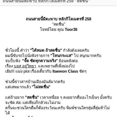
ถนนสายนี้มีตะพาบ หลักกิโลเมตรที่ 258 "สดชื่น"
ถนนสายนี้มีตะพาบ หลักกิโลเมตรที่ 258
"สดชื่น"
จทย์โดย คุณ
Toor36
ชั่วโมงนี้ คำว่า
"ได้หมด ถ้าสดชื่น"
กำลังดังเลยครับ
ผมนี่ขับรถไปนั่งฟังรายการ
"โหนกระแส"
ไป สนุกมากครับ
จบปั้บฟัง
"จั๊ด ซัดทุกความจริง"
้อนหลังต่อ
เรื่อง
บอส อยู่วิทยา
ละพยานที่เพิ่งม่องไป
เฮ้ย!!! แม่ง plot เรื่องเดี๋ยวกับ
Itaewon Class
ชัดๆ
ช่วงนี้ข่าวสารบ้านเมืองมันส์มากครับ
ต่เสพมากแล้ว
"ไม่สดชื่น"
ต่ถ้าอยาก
"สดชื่น"
เวลาเหนื่อย ๆ คงอยากดื่มอะไรเย็นๆ มั้งครับ
จะซัด Alc แต่เที่ยงก็กลัวจะไม่งาม
ครั้นจะชวนใครดื่มก็ต้องระวังนะครับ พิมพ์ชวนใครสุ่มสี่สุ่มห้าไม่
ได้