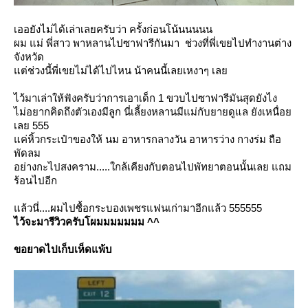
เออยังไม่ได้เล่าเลยครับว่า ครั้งก่อนโน้นนนนน
ผม แม่ พี่สาว พาหลานไปซาฟารีกันมา ช่วงที่พี่เขยไปทำงานต่าง
จังหวัด
ต่ช่วงนี้พี่เขยไม่ได้ไปไหน น้าคนนี้เลยเหงาๆ เล
ไว้มาเล่าให้ฟังครับว่าการเอาเด็ก 1 ขวบไปซาฟารีมันสุดยังไง
ไม่อยากคิดถึงตัวเองมีลูก นี่เลี้ยงหลานมีแม่กับยายดูแล ยังเหนื่อ
เลย 555
ค่หิ้วกระเป๋าของให้ นม อาหารกลางวัน อาหารว่าง กางร่ม ถือ
พัดลม
อย่างกะไปสงคราม.....ใกล้เคียงกับตอนไปพัทยาตอนนั้นเลย แถม
ร้อนไปอีก
ล้วนี่....ผมไปซื้อกระบองเพชรแฟนเก่ามาอีกแล้ว 555555
ไว้จะมารีวิวครับโผมมมมมมม ^^
ขอยาดไปเก็บเห็ดแพ้บ