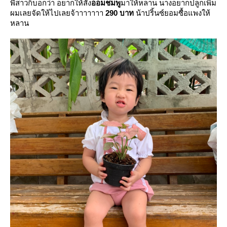
พี่สาวก็บอกว่า อยากให้สั่ง
ออมชมพู
มาให้หลาน นางอยากปลูกเพิ่ม
ผมเลยจัดให้ไปเลยจ้าาาาาาา
290 บาท
น้าปริ้นซ์ยอมซื้อแพงให้
หลาน