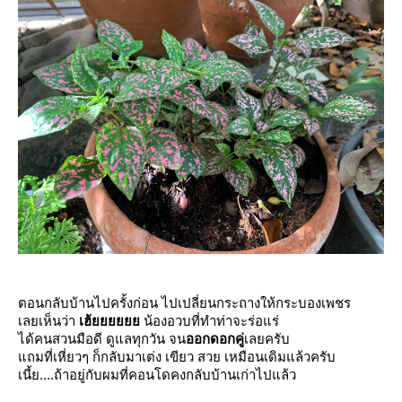
ตอนกลับบ้านไปครั้งก่อน ไปเปลี่ยนกระถางให้กระบองเพชร
เลยเห็นว่า
เฮ้
น้องอวบที่ทำท่าจะร่อแร่
ได้คนสวนมือดี ดูแลทุกวัน จน
ออกดอกคู่
เลยครับ
ถมที่เหี่ยวๆ ก็กลับมาเต่ง เขียว สวย เหมือนเดิมแล้วครับ
เนี้ย....ถ้าอยู่กับผมที่คอนโดคงกลับบ้านเก่าไปแล้ว