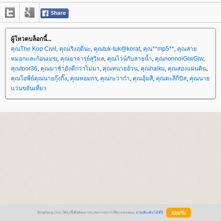
ผู้โหวตบล็อกนี้...
คุณThe Kop Civil
,
คุณเริงฤดีนะ
,
คุณtuk-tuk@korat
,
คุณ**mp5**
,
คุณสา
หมอกและก้อนเมฆ
,
คุณอาจารย์สุวิมล
,
คุณไวน์กับสายน้ำ
,
คุณnonnoiGiwGiw
,
คุณtoor36
,
คุณมาช้ายังดีกว่าไม่มา
,
คุณทนายอ้วน
,
คุณhaiku
,
คุณสองแผ่นดิน
,
คุณโอพีย์คุณนายกุ๊งกิ๊ง
,
คุณหอมกร
,
คุณกะว่าก๋า
,
คุณอุ้มสี
,
คุณตะลีกีปัส
,
คุณนา
ว่นขยันเที่ยว
BlogGang.com ใช้คุกกี้เพื่อพัฒนาประสบการณ์การใช้งานของคุณ
อ่านเพิ่มเติมได้ที่นี่