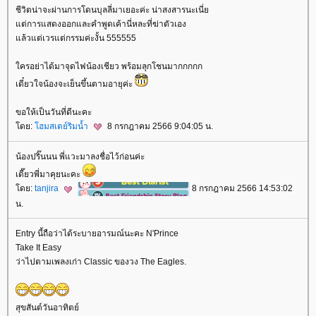
ชีวิตน่าจะผ่านการโดนบุลลี่มาเยอะค่ะ น่าสงสารนะเนี่
ต่การแสดงออกและคำพูดเค้านี่หละที่ฆ่าตัวเอง
ล้วแต่เวรแต่กรรมค่ะงั้น 555555
ครอย่าได้มาจุดไฟน้องเชียว พร้อมลุกโชนมากกกกก
เดี๋ยวใจน้องจะเย็นขึ้นตามอายุค่ะ
ขอให้เป็นวันที่ดีนะคะ
ดย:
ฮมสเตย์ริมน้ำ
8 กรกฎาคม 2566 9:04:05 น.
น้องปริ๊นนน พี่แวะมาลงชื่อไว้ก่อนค่ะ
เดี๊ยวพี่มาคุยนะคะ
ดย:
tanjira
8 กรกฎาคม 2566 14:53:02
น.
Entry นี้ถือว่าได้ระบายอารมณ์นะคะ N'Prince
Take It Easy
ว่าไปตามเพลงเก่า Classic ของวง The Eagles.
สุขสันต์วันอาทิตย์