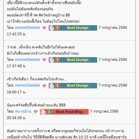
เดี๋ยวนี้มีคิวนวดแม่มันทั้งเช้าทั้งกลางคืนขยันจั๊ด
ม่มันไม่ต้องหลับต้องนอนกัน
หมอนัดเสาร์นี้ ที่ รพ สัตว์หน้าหมู่บ้าน อิอิ
เอาใกล้ๆ แม่มันขี้เกียจ ไม่ต้องไปไหนไกลหรอก
ดย:
nonnoiGiwGiw
7 กรกฎาคม 2566
17:42:25 น.
ว่าแต่.. เด็กเอ็น จะหลับในอีกไม่ได้นะคะคุณ
ังไงก็เพื่อนหยวกเจ้าเก่าแล้วกันก่อนถึงบ้านน่ะ
ดย:
nonnoiGiwGiw
7 กรกฎาคม 2566
17:47:49 น.
เข้าเกียร์เดียว. ก็จะเทพเกินไปแล้วนะ...
ดย:
nonnoiGiwGiw
7 กรกฎาคม 2566
18:00:17 น.
น้องแฟร์รอพี่ปริ๊นซ์เล่นด้วยนะฮับ อิอิอิ
ดย:
ทนายอ้วน
7 กรกฎาคม 2566
20:34:39 น.
อันตรายมาก บางครั้งกาแฟ หรือพวกลูกอมก็ช่วยไม่ได้หรอกนะ ถถ้าร่างกา
เหนื่อยล้าเกินไป วิธีที่ดีที่สุดคือ นานพักเลย สัก 10-15 นาที แค่นี้ก็เหมือนชาร์จ