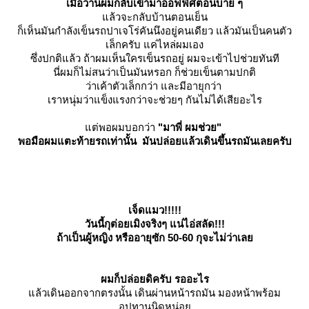
เมื่อวานผมกลับเข้ามาออฟฟิศตอนบ่าย ๆ
ล้วจะกลับบ้านตอนเย็น
ก็เห็นมันกำลังเข็นรถปาเจโร่คันนึงอยู่คนเดียว แล้วมันเป็นคนตัว
เล็กครับ แค่ไหล่ผมเอง
ซึ่งปกติแล้ว ถ้าผมเห็นใครเข็นรถอยู่ ผมจะเข้าไปช่วยทันที
นี่ผมก็ไม่สนว่าเป็นมันหรอก ก็ช่วยเข็นตามปกติ
ว่าเค้าตัวเล็กกว่า และมีอายุกว่า
เราหนุ่มว่าแข็งแรงกว่าจะช่วยๆ กันไม่ได้เสียอะไร
ต่พอผมบอกว่า
"มาพี่ ผมช่วย"
พอมือผมแตะท้ายรถเท่านั้น มันปล่อยแล้วเดินขึ้นรถมันเลยครับ
เจ็ดแมว!!!!!
วันนี้กุต่อยเมิงจริงๆ แน่ไอ่สลัด!!!
ถ้าเป็นผู้หญิง หรืออายุซัก 50-60 กุจะไม่ว่าเล
ผมก็ปล่อยดิครับ รออะไร
ล้วเดินออกจากตรงนั้น เดินผ่านหน้ารถมัน มองหน้าพร้อม
อุปทานนิดหน่อ