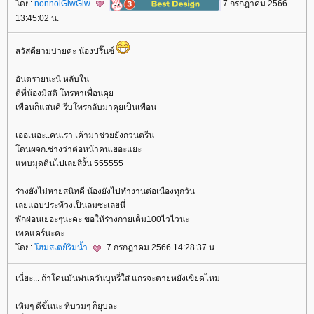
ดย:
nonnoiGiwGiw
7 กรกฎาคม 2566
13:45:02 น.
สวัสดียามบ่ายค่ะ น้องปริ๊นซ์
อันตรายนะนี่ หลับใน
ดีที่น้องมีสติ โทรหาเพื่อนคุ
เพื่อนก็แสนดี รีบโทรกลับมาคุยเป็นเพื่อน
เออเนอะ..คนเรา เค้ามาช่วยยังกวนตรีน
ดนผจก.ช่างว่าต่อหน้าคนเยอะแยะ
ทบมุดดินไปเลยสิงั้น 555555
ร่างยังไม่หายสนิทดี น้องยังไปทำงานต่อเนื่องทุกวัน
เลยแอบประท้วงเป็นลมซะเลยนี่
พักผ่อนเยอะๆนะคะ ขอให้ร่างกายเต็ม100ไวไวนะ
เทคแคร์นะคะ
ดย:
ฮมสเตย์ริมน้ำ
7 กรกฎาคม 2566 14:28:37 น.
เนี่ยะ... ถ้าโดนมันพ่นควันบุหรี่ใส่ แกรจะตายหยังเขียดไหม
เหิมๆ ดีขึ้นนะ ที่บวมๆ ก็ยุบละ