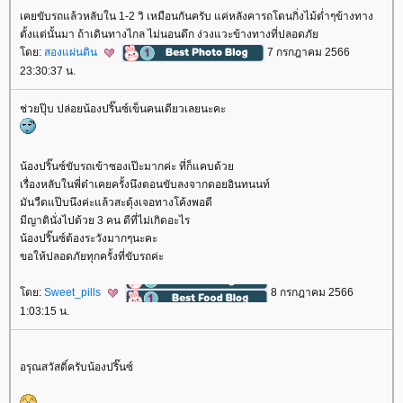
เคยขับรถแล้วหลับใน 1-2 วิ เหมือนกันครับ แค่หลังคารถโดนกิ่งไม้ต่ำๆข้างทาง
ตั้งแต่นั้นมา ถ้าเดินทางไกล ไม่นอนดึก ง่วงแวะข้างทางที่ปลอดภั
ดย:
สองแผ่นดิน
7 กรกฎาคม 2566
23:30:37 น.
ช่วยปุ๊บ ปล่อยน้องปริ๊นซ์เข็นคนเดียวเลยนะคะ
น้องปริ๊นซ์ขับรถเข้าซองเป๊ะมากค่ะ ที่ก็แคบด้ว
เรื่องหลับในพี่ต๋าเคยครั้งนึงตอนขับลงจากดอยอินทนนท์
มันวืดแป๊บนึงค่ะแล้วสะดุ้งเจอทางโค้งพอดี
มีญาตินั่งไปด้วย 3 คน ดีที่ไม่เกิดอะไร
น้องปริ๊นซ์ต้องระวังมากๆนะคะ
ขอให้ปลอดภัยทุกครั้งที่ขับรถค่ะ
ดย:
Sweet_pills
8 กรกฎาคม 2566
1:03:15 น.
อรุณสวัสดิ์ครับน้องปริ๊นซ์