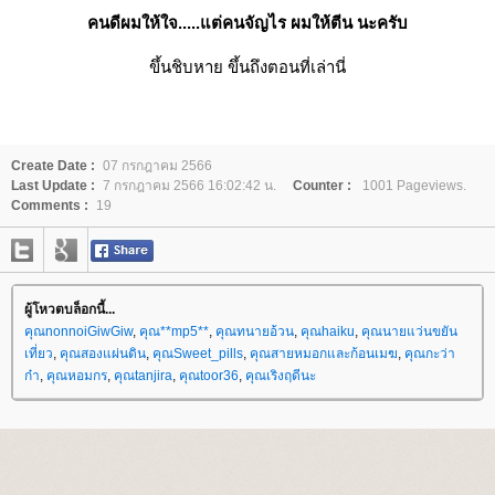
คนดีผมให้ใจ.....แต่คนจัญไร ผมให้ตีน นะครับ
ขึ้นชิบหาย ขึ้นถึงตอนที่เล่านี่
Create Date :
07 กรกฎาคม 2566
Last Update :
7 กรกฎาคม 2566 16:02:42 น.
Counter :
1001 Pageviews.
Comments :
19
ผู้โหวตบล็อกนี้...
คุณnonnoiGiwGiw
,
คุณ**mp5**
,
คุณทนายอ้วน
,
คุณhaiku
,
คุณนายแว่นขยัน
เที่ยว
,
คุณสองแผ่นดิน
,
คุณSweet_pills
,
คุณสายหมอกและก้อนเมฆ
,
คุณกะว่า
ก๋า
,
คุณหอมกร
,
คุณtanjira
,
คุณtoor36
,
คุณเริงฤดีนะ