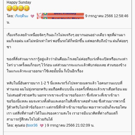
Happy Sunday
ดย:
เริงฤดีนะ
9 กรกฎาคม 2566 12:58:46
น.
เรื่องจริงเลยถ้าเหนื่อยจัดๆ กินอะไรไม่ลงจริงๆ อยากนอนอย่างเดียว พุธที่ผ่านมา
ผมก็เจอฝน แต่ไม่หนักเท่าไหร่ พอขึ้นรถได้ก็หนักขึ้น แต่พอกลับถึงบ้าน ฝนก็ค่อยๆ
ซา
ของที่สั่งส่วนมากเรารู้อยู่แล้วว่ามันคืออะไรเลยไม่ค่อยรีบเร่งที่จะเปิดหรือแกะเท่า
ไหร่ บางครั้งผมก็กองๆ ไว้ก่อน แต่ส่วนมากจะแกะแล้วพับกล่องเลย ส่วนของข้าง
นแกะแล้วจะเอาออกมาใช้เลยมั้ยนั้น ก็เป็นอีกเรื่อง
หลับในนี่อันตรายมาก 1-2 วิ นี่แหละรถวิ่งไปหลายเมตรแล้ว ไอคนกวนแบบที่
ท่านเจอ ผมไม่ยุ่งหรอกครับ ผมถือคติแบบนั้น เจอครั้งที่สองแล้วเขาเดือดร้อน ผม
ไม่เสนอตัวช่วยครับ นอกจากเขาจะเข้ามาขอร้องเรา ซึ่งจังหวะที่เขาเข้ามา
ขอร้องนี่แหละ ผมจะทวงทั้งต้นและดอกในสิ่งที่เขาเคยทำเลย ซึ่งส่วนมากพวกนี้
รู้ตัวครับไม่กล้าข้อร้องเรา แต่กรณีที่กล้าเข้ามาขอร้อง พอเราทวงมันก็จะขอโทษ
เรา แต่สิ่งที่ท่านทำได้ในแง่ของความสะใจ เราอาจมีแนวคิดที่ต่างกันแต่ก็
สามารถรู้สึกสะใจไปด้วยกันได้
ดย: คุณต่อ (
toor36
) 9 กรกฎาคม 2566 21:02:09 น.