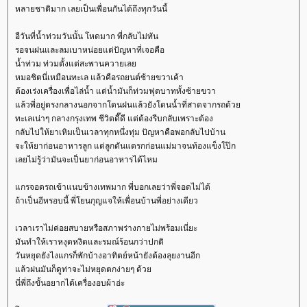
หลายชาติมาก เลยเป็นเพื่อนกันได้ถึงทุกวันนี้
อีวันที่น้ำท่วมวันนั้น โหดมาก พี่กลับไม่ทัน
รอจนฝนและลมเบาหน่อยแต่ปัญหาที่เจอคือ
น้ำท่วม ท่วมตั้งแต่สะพานควายเล
หมอชิตนี่เหมือนทะเล แล้วคือรถยนต์ซ้ายขวาเค้า
ต้องเร่งเครื่องเพื่อไล่น้ำ แต่น้ำมันก็ท่วมฟุตบาททั้งซ้ายขวา
ล้วพี่อยู่ตรงกลางนอกจากโดนฝนแล้วยังโดนน้ำที่สาดจากรถด้ว
ทะเลเน่าๆ กลางกรุงเทพ ชีวิตดี๊ดี แต่ต้องรีบกลับเพราะต้อง
กลับไปให้ยาเหิมเป็นเวลาทุกหนึ่งทุ่ม ปัญหาคือพอกลับไปบ้าน
จะให้ยาก่อนอาหารลูก แต่ลูกดันแดรกก่อนแม่มาจนท้องแข็งโป๊ก
เลยไม่รู้ว่ามันจะเป็นยาก่อนอาหารได้ไหม
กรจอดรถเข้าแนบข้างเทพมาก พี่บอกเลยว่าพี่จอดไม่ได้
ถ้าเป็นอีหรอบนี้ พี่โยนกุญแจให้เพื่อนบ้านพี่อย่างเดียว
เวลาเราไม่ค่อยสบายหรือสภาพร่างกายไม่พร้อมเนี่ยะ
มันทำให้เราหงุดหงิดและรมณ์ร้อนกว่าปกติ
วันหยุดยังไงแกรก็พักบ้างอาทิตย์หน้ายังต้องลุยงานอีก
ล้วฝนมันก็ดูท่าจะไม่หยุดตกง่ายๆ ด้ว
นี่พี่ถึงขั้นอยากได้เครื่องอบผ้าอ่ะ