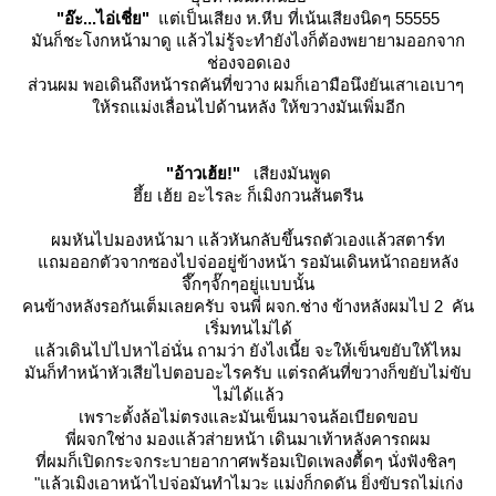
"อ๊ะ...ไอ่เชี่ย"
ต่เป็นเสียง ห.หีบ ที่เน้นเสียงนิดๆ 55555
มันก็ชะโงกหน้ามาดู แล้วไม่รู้จะทำยังไงก็ต้องพยายามออกจาก
ช่องจอดเอง
ส่วนผม พอเดินถึงหน้ารถคันที่ขวาง ผมก็เอามือนึงยันเสาเอเบาๆ
ห้รถแม่งเลื่อนไปด้านหลัง ให้ขวางมันเพิ่มอีก
"อ้าวเฮ้ย!"
เสียงมันพูด
ฮึ้ย เฮ้ย อะไรละ ก็เมิงกวนส้นตรีน
ผมหันไปมองหน้ามา แล้วหันกลับขึ้นรถตัวเองแล้วสตาร์ท
ถมออกตัวจากซองไปจ่ออยู่ข้างหน้า รอมันเดินหน้าถอยหลัง
จึ๊กๆจั๊กๆอยู่แบบนั้น
คนข้างหลังรอกันเต็มเลยครับ จนพี่ ผจก.ช่าง ข้างหลังผมไป 2 คัน
เริ่มทนไม่ได้
ล้วเดินไปไปหาไอ่นั่น ถามว่า ยังไงเนี้ย จะให้เข็นขยับให้ไหม
มันก็ทำหน้าหัวเสียไปตอบอะไรครับ แต่รถคันที่ขวางก็ขยับไม่ขับ
ไม่ได้แล้ว
เพราะตั้งล้อไม่ตรงและมันเข็นมาจนล้อเบียดขอบ
พี่ผจกใช่าง มองแล้วส่ายหน้า เดินมาเท้าหลังคารถผม
ที่ผมก็เปิดกระจกระบายอากาศพร้อมเปิดเพลงตื้ดๆ นั่งฟังชิลๆ
"แล้วเมิงเอาหน้าไปจ่อมันทำไมวะ แม่งก็กดดัน ยิ่งขับรถไม่เก่ง