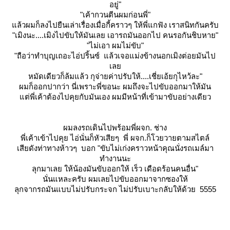
อยู่"
"เค้ากวนตีนผมก่อนพี่"
ล้วผมก็ลงไปยืนเล่าเรื่องเมื่อกี้คราวๆ ให้พี่แกฟัง เราสนิทกันครับ
"เมิงนะ....เมิงไปขับให้มันเลย เอารถมันออกไป คนรอกันชิบหาย"
"ไม่เอา ผมไม่ขับ"
"ถือว่าทำบุญเถอะไอ่ปริ้นซ์ แล้วเจอแม่งข้างนอกเมิงต่อยมันไป
เล
หมัดเดียวก็ล้มแล้ว กุจ่ายค่าปรับให้....เชี่ยเอ้ยกุไหว้ละ"
ผมก็ออกปากว่า นี่เพราะพี่ขอนะ ผมถึงจะไปขับออกมาให้มัน
ต่พี่เค้าต้องไปคุยกับมันเอง ผมมีหน้าที่เข้ามาขับอย่างเดียว
ผมลงรถเดินไปพร้อมพี่ผจก. ช่าง
พี่เค้าเข้าไปคุย ไอ่นั่นก็หัวเสียๆ พี่ ผจก.ก็โวยวายตามสไตล์
เสียดังท่าทางห้าวๆ บอก "ขับไม่เก่งคราวหน้าคุณนั่งรถเมล์มา
ทำงานนะ
ลุกมาเลย ให้น้องมันขับออกให้ เร็ว เดือดร้อนคนอื่น"
นั่นแหละครับ ผมเลยไปขับออกมาจากซองให้
ลุกจากรถมันแบบไม่ปรับกระจก ไม่ปรับเบาะกลับให้ด้วย 5555