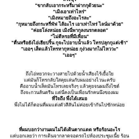
"ขากลับเอากระหรี่มาฝากกุด้วยนะ"
"เมิงเอาเท่าไหร่"
"เมิงหมายถึงอะไรละ"
"กุหมายถึงกระหรี่พัฟ ไส้อะไร เอาเท่าไหร่ ไลน์มาด้วย"
"ค่อยโล่งหน่อย เมิงนี่พากุลงนรกตลอด"
"ไม่ดีหรอที่มีเพื่อน"
"ตื่นหรือยังไอ่เฮียปริ้น กุจะไปอาบน้ำแล้ว โทรปลุกกุแต่เช้า"
"เออๆ เส็ดแล้วโทรหากุหน่อย กุง่วงมากไม่ไหววะ"
"เออๆ"
ถึงไอ่หยวกจะวางสายไปด้วยน้ำเสียงไร้เยื้อ
ต่มันก็โทรกลับใสคุยเล่นกับผมอย่างไวนะครับ
คืออาบน้ำเส็ดมันโทรเลยจริงๆ แล้วคุยจนผมถึงไซต์
ถึงจะกวนส้นตรีน แต่นี่คงเป็นเพื่อนรักคนนึงของผม
ที่ใจถึง พึ่งได้เสมอ
พึ่งไม่ได้ก็ตอนที่ผมแต่งตัวสีสันไม่ค่อยเข้ากันไปซักหน่อ
ที่ผมบอกว่างานผมไม่ได้เดินตากแดด หรือร้อนอะไร
ต่บอกเลยว่า การเดินจากลาดจอดรถไปห้องประชุมเนี้ย ร้อน