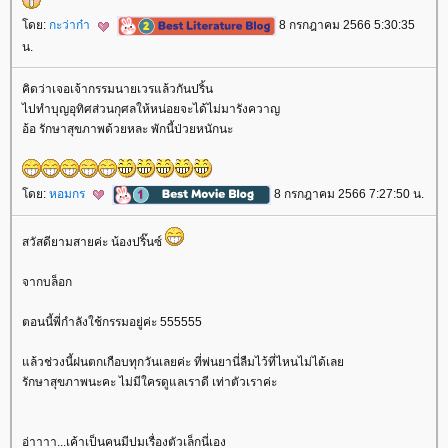
ดย:
กะว่าก๋า
8 กรกฎาคม 2566 5:30:35
น.
คิดว่าเจอเจ้ากรรมนายเวรแล้วกันปริ้น
ไปทำบุญอุทิศส่วนกุศลให้หน่อยจะได้ไม่มารังควาญ
อ้อ รักษาสุขภาพด้วยหละ พักนี้ป่วยหนักนะ
ดย:
หอมกร
8 กรกฎาคม 2566 7:27:50 น.
สวัสดียามสายค่ะ น้องปริ๊นซ์
จากบล็อก
ตอนนี้พี่กำลังใช้กรรมอยู่ค่ะ 555555
ล้วช่วงนี้ฝนตกเกือบทุกวันเลยค่ะ ที่พ่นยานี่ลืมไว้ที่ไหนไม่ได้เล
รักษาสุขภาพนะคะ ไม่มีใครดูแลเราดี เท่าตัวเราค่ะ
อ่าาาา...เค้าเป็นคนมีปมเรื่องตัวเล็กนี่เอง