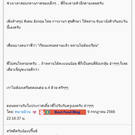
ช่วงเวลาสอบกลางภาคของเด็กๆ ... พี่ก็จะหายหัวอีกตามเคยครับ
เพิ่งทำสรุป สังคม อังกฤษ ไทย การงานฯ สุขศึกษา ให้หลาน จับมานั่งติวกันจบวัน
นี้เองครับ
เพื่อนบางคนว่าพี่ว่า "เรียนแทนหลานแล้ว หลานไม่ต้องเรียน"
พี่ไม่สนใจหรอกครับ ... ถ้าหลานได้คะแนนน้อย พี่ก็เป็นคนที่ต้องกลุ้ม ฮ่าๆๆๆ ก็เล
เคี่ยวเข็ญซะเรยดีกว่า
เราไม่ต้องเครียดตอนต่อ ม.4 ด้วย คริๆๆๆ
ตอนหลานรับใบประกาศเดี๋ยวพี่ไปรับกับครูเองครับ ฮ่าๆๆๆ
ดย:
ทนายอ้วน
9 กรกฎาคม 2566
22:16:37 น.
สวัสดีครับน้องปริ๊นซ์