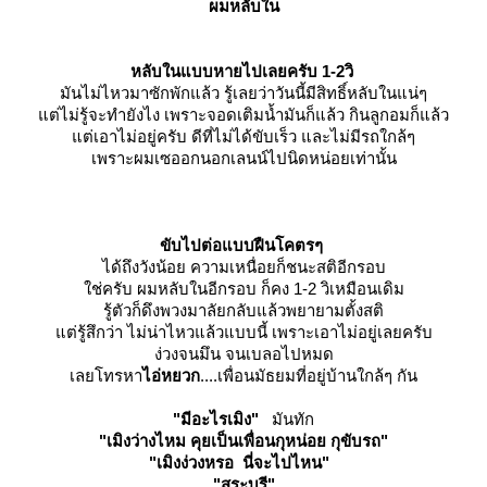
ผมหลับใน
หลับในแบบหายไปเลยครับ 1-2วิ
มันไม่ไหวมาซักพักแล้ว รู้เลยว่าวันนี้มีสิทธิ์หลับในแน่ๆ
ต่ไม่รู้จะทำยังไง เพราะจอดเติมน้ำมันก็แล้ว กินลูกอมก็แล้ว
ต่เอาไม่อยู่ครับ ดีที่ไม่ได้ขับเร็ว และไม่มีรถใกล้ๆ
เพราะผมเซออกนอกเลนน์ไปนิดหน่อยเท่านั้น
ขับไปต่อแบบฝืนโคตรๆ
ได้ถึงวังน้อย ความเหนื่อยก็ชนะสติอีกรอบ
ช่ครับ ผมหลับในอีกรอบ ก็คง 1-2 วิเหมือนเดิม
รู้ตัวก็ดึงพวงมาลัยกลับแล้วพยายามตั้งสติ
ต่รู้สึกว่า ไม่น่าไหวแล้วแบบนี้ เพราะเอาไม่อยู่เลยครับ
ง่วงจนมึน จนเบลอไปหมด
เลยโทรหา
ไอ่หยวก
....เพื่อนมัธยมที่อยู่บ้านใกล้ๆ กัน
"มีอะไรเมิง"
มันทัก
"เมิงว่างไหม คุยเป็นเพื่อนกุหน่อย กุขับรถ"
"เมิงง่วงหรอ นี่จะไปไหน"
"สระบุรี"