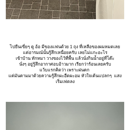
ไปยืนเขี่ยๆ ดู อ้อ มีของแฟนด้วย 1 ถุง ที่เหลือของผมหมดเล
ต่อารมณ์นั้นรู้สึกเหนื่อยครับ เลยไม่แกะอะไร
เข้าบ้าน ทักหมา วางของไว้ที่พื้น แล้วนั่งกินน้ำอยู่ที่โต๊ะ
นั่งๆ อยู่รู้สึกอากาศอบอ้าวมาก เรียกว่าร้อนเลยครับ
ว้บแรกคิดว่า เพราะฝนตก
ต่มันตามมาด้วยความรู้สึกผะอืดผะอม หัวใจเต้นแปลกๆ แสง
เริ่มเฟดลง