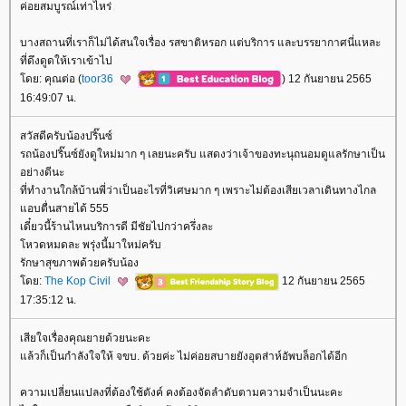
ค่อยสมบูรณ์เท่าไหร่
บางสถานที่เราก็ไม่ได้สนใจเรื่อง รสขาติหรอก แต่บริการ และบรรยากาศนี่แหละ
ที่ดึงดูดให้เราเข้าไป
ดย: คุณต่อ (
toor36
) 12 กันยายน 2565
16:49:07 น.
สวัสดีครับน้องปริ๊นซ์
รถน้องปริ๊นซ์ยังดูใหม่มาก ๆ เลยนะครับ แสดงว่าเจ้าของทะนุถนอมดูแลรักษาเป็น
อย่างดีนะ
ที่ทำงานใกล้บ้านพี่ว่าเป็นอะไรที่วิเศษมาก ๆ เพราะไม่ต้องเสียเวลาเดินทางไกล
อบตื่นสายได้ 555
เดี๋ยวนี้ร้านไหนบริการดี มีชัยไปกว่าครึ่งละ
หวดหมดละ พรุ่งนี้มาใหม่ครับ
รักษาสุขภาพด้วยครับน้อง
ดย:
The Kop Civil
12 กันยายน 2565
17:35:12 น.
เสียใจเรื่องคุณยายด้วยนะคะ
ล้วก็เป็นกำลังใจให้ จขบ. ด้วยค่ะ ไม่ค่อยสบายยังอุตส่าห์อัพบล็อกได้อีก
ความเปลี่ยนแปลงที่ต้องใช้ตังค์ คงต้องจัดลำดับตามความจำเป็นนะคะ