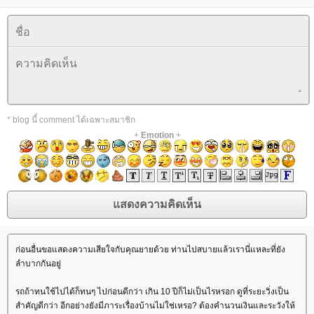
* blog นี้ comment ได้เฉพาะสมาชิก
+
Emotion
+
ก่อนอื่นขอแสดงความเสียใจกับคุณยายด้วย ท่านไปสบายแล้วเรานี่แหละที่ยัง
ลำบากกันอยู่
รถถ้าทนใช้ไปได้ก็ทนๆ ไปก่อนดีกว่า เกิน 10 ปีก็ไม่เป็นไรหรอก ดูที่ระยะวิ่งเป็น
สำคัญดีกว่า อีกอย่างยังมีภาระเรื่องบ้านไม่ใช่เหรอ? ต้องคำนวนเงินและระวังให้