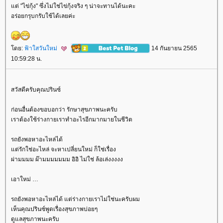
ต่ "ไข่กุ้ง" ซึ่งไม่ใช่ไข่กุ้งจริง ๆ น่าจะทานได้นะคะ
อร่อยกรุบกรับใช้ได้เลยค่ะ
ดย:
ฟ้าใสวันใหม่
14 กันยายน 2565
10:59:28 น.
สวัสดีครับคุณปรินซ์
ก่อนอื่นต้องขอบอกว่า รักษาสุขภาพนะครับ
เราต้องใช้ร่างกายเราทำอะไรอีกมากมายในชีวิต
รถยังพอหาอะไหล่ได้
ต่รักใช่อะไหล่ จะหาเปลี่ยนใหม่ ก็ใช่เรื่อง
ผ่ามมมม ผ๊ามมมมมมม อิอิ ไม่ใช่ ล้อเล่งงงงง
เอาใหม่
รถยังพอหาอะไหล่ได้ แต่ร่างกายเราไม่ใช่นะครับผม
เห็นคุณปรินซ์พูดเรื่องสุขภาพบ่อยๆ
ดูแลสุขภาพนะครับ