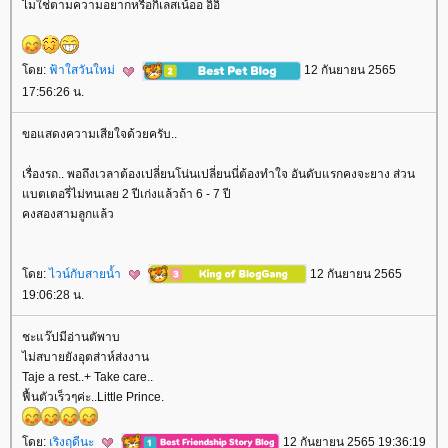
ไมใช่ตามความอยากหรือกิเลสเน้ออ อิอิ
ดย:
ฟ้าใสวันใหม่
12 กันยายน 2565
17:56:26 น.
ขอแสดงความเสียใจด้วยครับ..
เรื่องรถ.. พอถึงเวลาต้องเปลี่ยนโน่นเปลี่ยนนี่ต้องทำใจ อันดับแรกคงจะยาง ส่วน
บตเตอรี่ไม่ทนเลย 2 ปีเก่งแล้วถ้า 6 - 7 ปี
คงสองสามลูกแล้ว
ดย:
ไวน์กับสายน้ำ
12 กันยายน 2565
19:06:28 น.
ชะแว๊ปมีอ่านตัพาบ
ไม่สบายยังอุตส่าห์ส่งงาน
Taje a rest..+ Take care..
ฟื้นตัวเร็วๆค่ะ..Little Prince.
ดย:
เริงฤดีนะ
12 กันยายน 2565 19:36:19