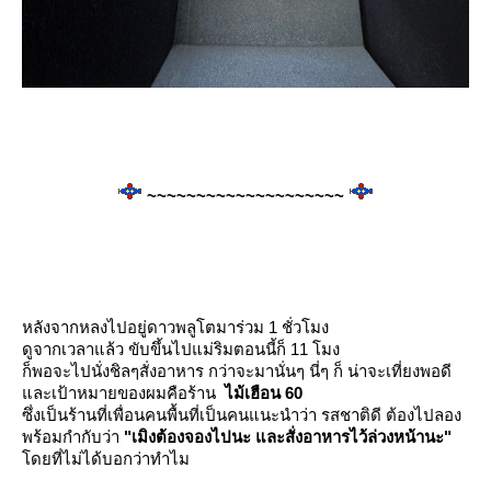
~
~
~
~
~
~
~
~
~
~
~
~
~
~
~
~
~
~
~
~
หลังจากหลงไปอยู่ดาวพลูโตมาร่วม 1 ชั่วโมง
ดูจากเวลาแล้ว ขับขึ้นไปแม่ริมตอนนี้ก็ 11 โมง
ก็พอจะไปนั่งชิลๆสั่งอาหาร กว่าจะมานั่นๆ นี่ๆ ก็ น่าจะเที่ยงพอดี
ละเป้าหมายของผมคือร้าน
ไม้เฮือน 60
ซึ่งเป็นร้านที่เพื่อนคนพื้นที่เป็นคนแนะนำว่า รสชาติดี ต้องไปลอง
พร้อมกำกับว่า
"เมิงต้องจองไปนะ และสั่งอาหารไว้ล่วงหน้านะ"
ดยที่ไม่ได้บอกว่าทำไม