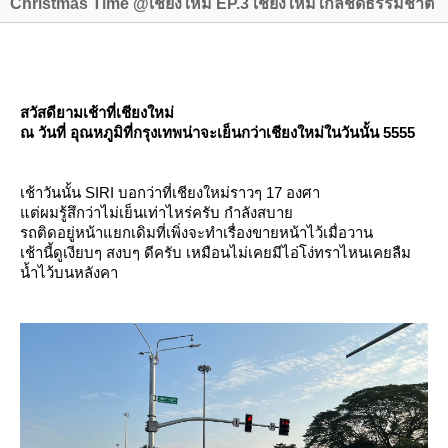
Christmas Time @เชียงใหม่ EP.3 เชียงใหม่ใกล้ชิดธรรมชาติ
สวัสดียามเช้าที่เชียงใหม่
ณ วันที่ อุณหภูมิที่กรุงเทพน่าจะเย็นกว่าเชียงใหม่ในวันนั้น 5555
เช้าวันนั้น SIRI บอกว่าที่เชียงใหม่ราวๆ 17 องศา
ต่ผมรู้สึกว่าไม่เย็นเท่าไหร่ครับ กำลังสบา
รถติดอยู่หน้าแยกเดิมที่เพิ่งจะทำเรื่องขายหน้าไว้เมื่อวาน
เช้านี้ดูเงียบๆ สงบๆ ดีครับ เหมือนไม่เคยมีไอ่โง่ทราไหนเคยลืม
น้ำไว้บนหลังคา