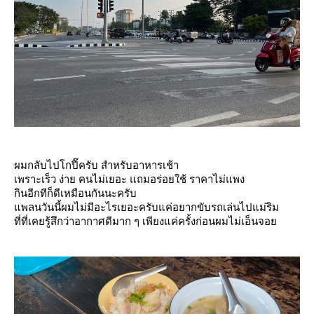
ผมกลับไปโกปี๊ครับ สำหรับอาหารเช้า
เพราะเร็ว ง่าย คนไม่เยอะ แถมอร่อยใช้ ราคาไม่แพง
กินอีกทีก็ดีเหมือนกันนะครับ
พลนวันนี้ผมไม่มีอะไรเยอะครับแค่อยากขับรถเล่นไปแม่ริม
ที่ที่เคยรู้สึกว่าอากาศดีมาก ๆ เพียงแค่ครั้งก่อนผมไม่เอ็นจอ