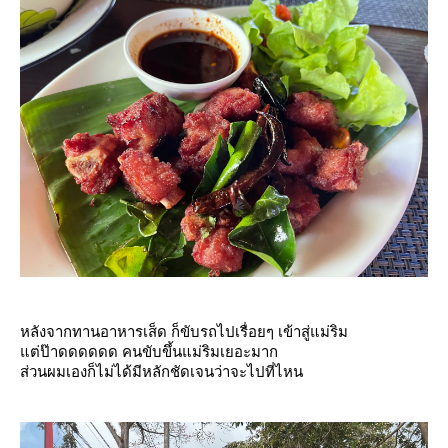
หลังจากทานอาหารเส็ด ก็ขับรถไปเรื่อยๆ เข้าสู่แม่ริม
ต่ป๊าดดดดดด คนขับขึ้นแม่ริมเยอะมาก
ส่วนผมเองก็ไม่ได้มีหลักชัดเจนว่าจะไปที่ไหน