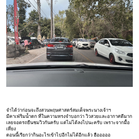
จำได้ว่าก่อนจะถึงสวนพฤษศาสตร์สมเด็จพระนางเจ้าฯ
มีคาเฟ่ริมน้ำตก ที่ในความทรงจำบอกว่า วิวสวยและอากาศดีมาก
เลยจอดรถยืนชมวิวกันครับ แต่ไม่ได้ลงไปนะครับ เพราะจากมื้อ
เที่ยง
ตอนนี้เรียกว่ากินอะไรเข้าไปอีกไม่ได้อีกแล้ว ฮือออออ