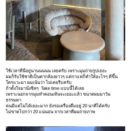
ช้เวลาที่นี่อยู่นานนนนน เลยครับ เพราะมุมถ่ายรูปเยอะ
ผมก็รับใช้ชาติเป็นตากล้องยาวๆ แต่กาแฟก็ทำให้อะไรๆ ดีขึ้น
ครแวะมา ผมเน้นว่า ไม่เคยรีบครับ
ถ้าตั้งใจมานั่งชิลๆ Take time แบบนี้ได้เล
เพราะนอกจากมุมทำคอนเท้นจะเยอะแล้ว ขนาดผมมาวัน
ธรรมดา
คนมีแต่ไม่ได้เยอะมาก ยังรอเครื่องดื่มอยู่ 20 นาทีได้ครับ
ไม่ขาดไปกว่า 20 แน่นอน จากเวลาที่ผมถ่ายภาพ