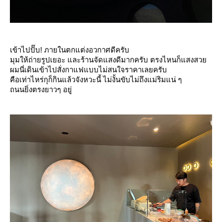
เข้าไปปั๊บ! ภายในตกแต่งอวกาศดีครับ
มุมให้ถ่ายรูปเยอะ และร้านจัดแสงดีมากครับ ตรงไหนก็แสงสว
ผมนี่เดินเข้าไปสั่งกาแฟแบบไม่สนใจราคาเลยครับ
คือเท่าไหร่กุก็กินแล้วจังหวะนี้ ไม่งั้นขับไม่ถึงแม่ริมแน่ ๆ
ถนนยิ่งตรงยาวๆ อยู่