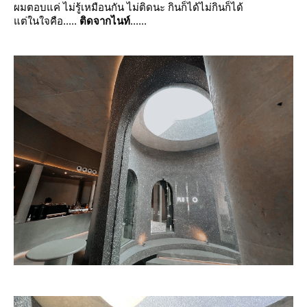
ผมตอบแค่ ไม่รู้เหมือนกัน ไม่ติดนะ กินก็ได้ไม่กินก็ได้
ต่ในใจคือ.....
ติดจากไนท์
......