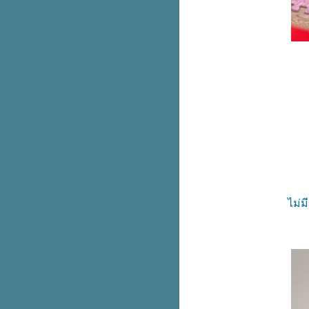
ถนนสายนี้มีตะพาบ กม. ที่ 354
"โลกออนไลน์"
ถนนสายนี้มีตะพาบ กม.ที่ 353 "เปิด
ประตูผิดบาน"
ถนนสายนี้มีตะพาบ กม.ที่ 352
"รถไฟฟ้ามาหานะเธอ"
ถนนสายนี้มีตะพาบ กม.ที่ 351 "ตัว
ประหลาด"
ถนนสายนี้มีตะพาบ กม.ที่ 349 "วัน
ดที่เธอ...."
ถนนสายนี้มีตะพาบ หลักกิโลเมตรที่
348
ถนนสายนี้มีตะพาบ กม. ที่ 347 "ติด
เป็นนิสัย"
ไม่ม
ถนนสายนี้มีตะพาบ กม.ที่ 346
"เมล็ดพันธุ์แห่งความรัก"
ถนนสายนี้มีตะพาบ กม.ที่ 345 "ไฟ
รง"
ถนนสายนี้มีตะพาบ กม.ที่ 344 "ไม่
เคยพอ"
ถนนสายนี้มีตะพาบ กม.ที่ 343 "ไม่