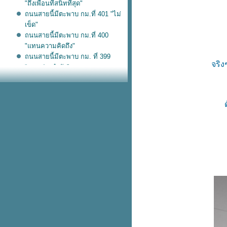
"ถึงเพื่อนที่สนิทที่สุด"
ถนนสายนี้มีตะพาบ กม.ที่ 401 "ไม่
เข็ด"
ถนนสายนี้มีตะพาบ กม.ที่ 400
"แทนความคิดถึง"
ถนนสายนี้มีตะพาบ กม. ที่ 399
จริง
“เพลงประจำตัว”
ถนนสายนี้มีตะพาบ กม.ที่ 398
"ความสุขในทุกเช้า"
ถนนสายนี้มีตะพาบ กม.ที่ 397 "คำ
ตอบที่ยังไม่ชัดเจน"
ถนนสายนี้มีตะพาบ กม.ที่ 396
"รอบกองไฟ"
ถนนสายนี้มีตะพาบ กม.ที่ 395
"การเติบโตหลังเกิดบาดแผลใน
ชีวิต"
ถนนสายนี้มีตะพาบ กม. ที่ 394
"เลือกตั้ง"
ถนนสายนี้มีตะพาบ กม.ที่ 393
"ภาพถ่ายที่บ่งบอกความเป็นตัวคุณ"
ถนนสายนี้มีตะพาบ กม.ที่ 392
“ขอบคุณที่ไม่ยอมแพ้“