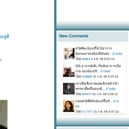
ยู่ดี
บ