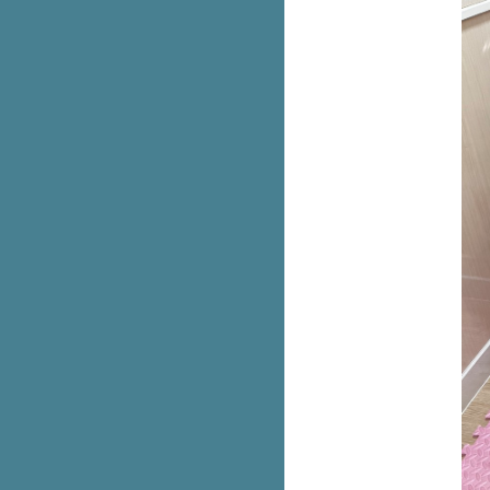
ถนนสายนี้มีตะพาบ กม.ที่365
"ไกล"
ถนนสายนี้มีตะพาบ กม.ที่ 364 "พัก
ผ่อน"
ถนนสายนี้มีตะพาบ กม.ที่ 363 "คำ
ตอบสุดท้าย"
ถนนสายนี้มีตะพาบ กม.ที่ 362 "ตัว
ละครลึกลับ"
ถนนสายนี้มีตะพาบ กม.ที่ 361 "บล๊
อกแรกที่เขียน"
ถนนสายนี้มีตะพาบ กม.ที่ 360
"สองมาตรฐาน"
ถนนสายนี้มีตะพาบ กม.ที่ 259
"รอยยิ้มที่ไม่มีวันลืม"
ถนนสายนี้มีตะพาบ กม.ที่ 358
"เขียนใหม่อีกครั้ง"
ถนนสายนี้มีตะพาบ กม.ที่ 357 "บิน
เดี่ยว"
ถนนสายนี้มีตะพาบ กม.ที่ 356
"จุดจบของการเริ่มต้น"
ถนนสายนี้มีตะพาบ กม.ที่ 355 "3 in
1"