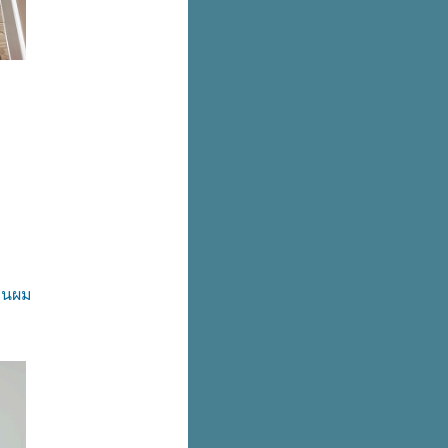
ือนผม