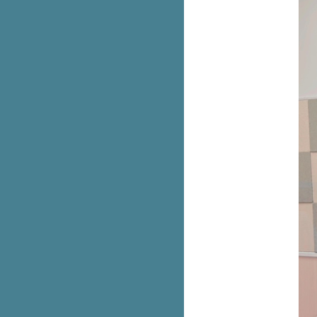
กิน"
ถนนสายนี้มีตะพาบ กม.ที่ 342
"ทิศทางในปีหน้า"
ถนนสายนี้มีตะพาบ กม.ที่ 341 "ที่
เก่าเวลาเดิม"
ถนนสายนี้มีตะพาบ กม.ที่ 340
"คาราโอเกะ"
ถนนสายนี้มีตะพาบ กม. 339
"อยากทำ แต่ไม่เคยทำ"
ถนนสายนี้มีตะพาบ กม.ที่ 336
"สำนวนไทย"
ถนนสายนี้มีตะพาบ กม. ที่ 337
"เลี้ยงรุ่น"
ถนนสายนี้มีตะพาบ หลักกิโลเมตรที่
336 "ติ๊ต่างว่าถูก Lottery รางวัลที่
1"
ถนนสายนี้มีตะพาบ กม.ที่ 335
"หัวใจขณะพัก"
ถนนสายนี้มีตะพาบ กม.ที่ 334
"ปัจจัยที่ 5"
ถนนสายนี้มีตะพาบ กม.ที่ 333
"หลงทาง"