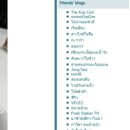
The Kop Civil
nonnoiGiwGiw
อน่าจอมซ่าส์
เริงฤดีนะ
สาวไกด์ใจซื่อ
กะว่าก๋า
หอมกร
เซียนกระบี่ลุ่มแม่น้ำวัง
สันตะวาใบข้าว
สายหมอกและก้อนเมฆ
JinnyTent
toor36
สองแผ่นดิน
ไวน์กับสายน้ำ
น้ตตัวดำ
ชีริว
VELEZ
ทนายอ้วน
Pooh Station TH
มาช้ายังดีกว่าไม่มา
ภาวิดา คนบ้านป่า