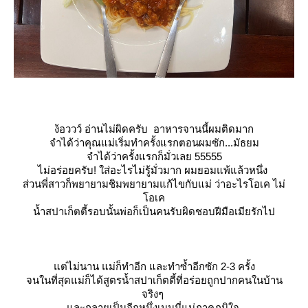
ง้อววว์ อ่านไม่ผิดครับ อาหารจานนี้ผมติดมาก
จำได้ว่าคุณแม่เริ่มทำครั้งแรกตอนผมซัก...มัธยม
จำได้ว่าครั้งแรกก็มั่วเลย 55555
ไม่อร่อยครับ!
ส่อะไรไม่รู้มั่วมาก ผมยอมแพ้แล้วหนึ่ง
ส่วนพี่สาวก็พยายามชิมพยายามแก้ไขกับแม่ ว่าอะไรโอเค ไม่
อเค
น้ำสปาเก็ตตี้รอบนั้นพ่อก็เป็นคนรับผิดชอบฝีมือเมียรักไป
ต่ไม่นาน แม่ก็ทำอีก และทำซ้ำอีกซัก 2-3 ครั้ง
จนในที่สุดแม่ก็ได้สูตรน้ำสปาเก็ตตี้ที่อร่อยถูกปากคนในบ้าน
จริงๆ
ละกลายเป็นอีกหนึ่งเมนูนี่แม่ภาคภูมิใจ