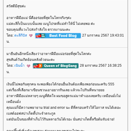
สวัสดีมีสุขค่ะ
อาหารฝีมือแม่ นี่คืออร่อยที่สุดในโลกจริงๆค่ะ
ม่ตะลีก็เป็นแบบนั้นเลย เมนูโปรดที่แม่ทำให้นี่ ไม่เคยพอ ค่ะ
ขอบคุณที่แวะไปส่งกำลังใจ ตรวจงานนะคะ
ดย:
ตะลีกีปัส
27 มกราคม 2567 19:43:01
น.
มายืนยันอีกหนึ่งเสียงว่าอาหารฝีมือแม่อร่อยที่สุดในโลกค่ะ
สุขสันต์วันเกิดย้อนหลังด้วยนะคะ
ดย:
เนินน้ำ
28 มกราคม 2567 16:38:25
น.
เงินนี่ไม่พอกันทุกคน จะพอเพียงได้ก่อนอื่นเงินต้องเพียงพอก่อนนะครับ 555
ต่เรื่องที่เลือกมาเขียนชวนเอาอยากกินเลย แล้วจะไปกินที่หนา
อาหารฝีมือแม่หลายๆ เมนูที่ติดใจ ผมขอสูตรแม่มาทำเองเลยครับ เหมือนมั่งไม่
เหมือนมั่ง
คุณแม่ก็มีความพยายาม trial and error นะ ดีที่ครอบครัวให้โอกาส จนได้เดอะ
เบสต์ออฟสปาเก็ตตี้ประจำตระกูล
ต่มันเป็นของที่ทำเก็บไว้กินหลายวันได้เรอะ นั่นสปาเก็ตตี้หรือต้มจับฉ่าย!
คุณปริ๊นซ์เพิ่งเข้าเลขสาม ส่วนผมเลยเลขสามไปซะละ