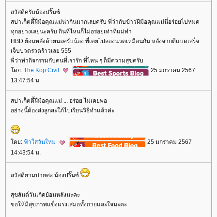
สวัสดีครับน้องปริ๊นซ์
สปาเก็ตตี้ฝีมือคุณแม่น่ากินมากเลยครับ พี่ว่ากับข้าวฝีมือคุณแม่นี่อร่อยไปหมด
ทุกอย่างเลยนะครับ กินที่ไหนก็ไม่อร่อยเท่าที่แม่ทำ
HBD ย้อนหลังด้วยนะครับน้อง พี่เคยไปลองนวดเหมือนกัน หลังจากตีแบดเสร็จ
เจ็บปวดรวดร้าวเลย 555
พี่ว่าทำกิจกรรมกับคนที่เรารัก ที่ไหน ๆ ก็มีความสุขครับ
ดย:
The Kop Civil
25 มกราคม 2567
13:47:54 น.
สปาเก็ตตี้ฝีมือคุณแม่ ... อร่อย ไม่เคยพอ
อย่างนี้ต้องส่งลูกสะใภ้ไปเรียนวิธีทำแล้วค่ะ
ดย:
ฟ้าใสวันใหม่
25 มกราคม 2567
14:43:54 น.
สวัสดียามบ่ายค่ะ น้องปริ๊นซ์
สุขสันต์วันเกิดย้อนหลังนะคะ
ขอให้มีสุขภาพแข็งแรงเสมอทั้งกายและใจนะคะ