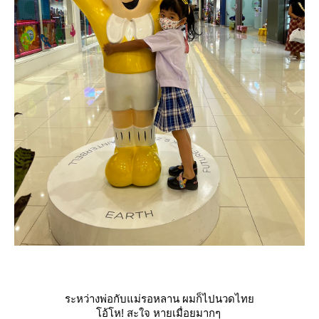
ระหว่างพ่อกับแม่รอหลาน ผมก็ไปนวดไท
อ้โห! สะใจ หายเมื่อยมากๆ