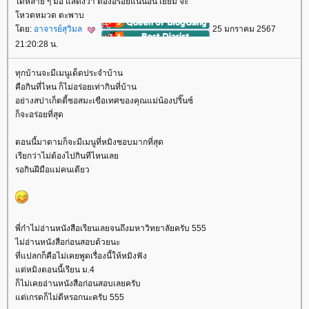
ได้หลาย ๆ มื้อ แสดงว่า ต้องอร่อยแน่นอน เยี่ยม จ้ะ
หวดหมวด ตะพาบ
ดย:
อาจารย์สุวิมล
25 มกราคม 2567
21:20:28 น.
ทุกบ้านจะมีเมนูเด็ดประจำบ้าน
คือกินที่ไหน ก็ไม่อร่อยเท่ากินที่บ้าน
อย่างสปาเก็ตตี้ซอสมะเขือเทศของคุณแม่น้องปริ๊นซ์
ก็จะอร่อยที่สุด
ตอนนี้มาดามก็จะมีเมนูที่หมิงชอบมากที่สุด
เรียกว่าไม่ต้องไปกินทีไหนเล
รอกินฝีมือแม่คนเดียว
พี่ก๋าไม่อ่านหนังสือเรียนเลยจนถึงมหาวิทยาลัยครับ 555
ไม่อ่านหนังสือก่อนสอบด้วยนะ
ที่แปลกก็คือไม่เคยพูดเรื่องนี้ให้หมิงฟัง
ต่หมิงตอนนี้เรียน ม.4
ก็ไม่เคยอ่านหนังสือก่อนสอบเลยครับ
ต่เกรดก็ไม่ดีหรอกนะครับ 555