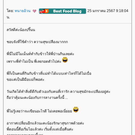
ดย:
ทนายอ้วน
25 มกราคม 2567 9:18:04
น.
สวัสดีค่ะน้องปริ๊นน
ชอบจังที่ใช้คำว่า ความสุขเปลืองมากกก
พี่นี่ไม่มีโมเม็นท์ทำกับข้าวให้พี่ป่านกินเลยค่ะ
เพราะพี่ทำไม่เป็น พี่เลยรอดตัวไปค่ะ
พี่ก็เป็นคนที่กินกับข้าวที่แม่ทำได้แบบเท่าไหร่ก็ได้ไม่เบื่อ
ขอแค่เป็นฝีมือแม่ก็พอค่ะ
วันเกิดได้ทำสิ่งดีดีกับตัวเองกับคนที่เรารัก ความสุขมักจะเปลืองอยู่ค่ะ
ถือว่าคุ้มนะคะน้องกับการลางานครั้งนี้ ...
พี่ไม่รู้เลยว่าจะเขียนอะไรดี ไม่เคยพอเนี่
อากาศเปลี่ยนอีกแล้วนะคะน้องรักษาสุขภาพด้วยค่ะ
พี่ตอนนี้คือเริ่มไอแล้วค่ะ เริ่มตั้งแต่เมื่อคืนค่ะ