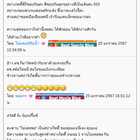
สปาเกตตี้พี่ก็ชอบกินค่ะ พี่ชอบกินทุกๆอย่างที่เป็นเส้นค่ะ 555
สปาจะชอบพวกเบค่อนพริกแห้ง ขี้เมาทะเลไรงี้ค่ะ
ส่วนสปาซอสเมือเขือเทศนี่ เจ้าปิ่นแสบเล็กชอบมากค่ะ
ความสุขของเราก็เท่านี้เลยค่ะ ได้พักผ่อน ได้พักงานสักวัน
ได้ทำอะไรที่อยากทำ
ดย:
ฮมสเตย์ริมน้ำ
25 มกราคม 2567
15:34:09 น.
อ้าว ผช.ก็มาร์คหน้ากับเขาด้วยเหรอปริ้น
ผช.สมัยใหม่นี่ สนใจขนมปังกระเทียม
ข้างจานสปาร์เก็ตตี้มากกว่าคุณแม่ทำเปล่าเอ่
ดย:
หอมกร
25 มกราคม 2567 16:01:12
น.
สวัสดี จ้ะ น้องปริ๊นซ์
ตะพาบ "ไม่เคยพอ" เป็นสปาเก็ทตี้ ของคุณแม่นี่เอง คุณแม่
มีความพยายามปรับสูตรทำสปาเก็ตตี้ จนเธอ 1 จานไม่เคยพอ กิน