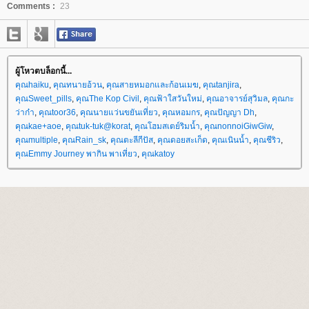
Comments :
23
ผู้โหวตบล็อกนี้...
คุณhaiku
,
คุณทนายอ้วน
,
คุณสายหมอกและก้อนเมฆ
,
คุณtanjira
,
คุณSweet_pills
,
คุณThe Kop Civil
,
คุณฟ้าใสวันใหม่
,
คุณอาจารย์สุวิมล
,
คุณกะ
ว่าก๋า
,
คุณtoor36
,
คุณนายแว่นขยันเที่ยว
,
คุณหอมกร
,
คุณปัญญา Dh
,
คุณkae+aoe
,
คุณtuk-tuk@korat
,
คุณโฮมสเตย์ริมน้ำ
,
คุณnonnoiGiwGiw
,
คุณmultiple
,
คุณRain_sk
,
คุณตะลีกีปัส
,
คุณดอยสะเก็ด
,
คุณเนินน้ำ
,
คุณชีริว
,
คุณEmmy Journey พากิน พาเที่ยว
,
คุณkatoy