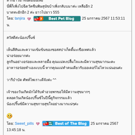
ลากยาวมาจนตอนนี้เล
นี่พี่ก็เพิ่งไปฉีดวัคซีนพิษสุนัขบ้าเพิ่งกลับบมาค่ะ เหลืออีก 2
บาดทะยักอีก 2 ค่ะ ยาวไปยาว 555
ดย:
tanjira
25 มกราคม 2567 11:53:11
น.
สวัสดีค่ะน้องปริ๊นซ์
เห็นสีสันและความเข้มข้นของซอสสปาเก็ตตี้มะเขือเทศแล้ว
น่าอร่อยมากค่ะ
ลูกกินอย่างอร่อยและหลายมื้อ คุณแม่คงปลื้มใจและมีความสุขมากนะคะ
อาหารอร่อยทำเองแบบนี้ หากคุณแม่ทำคนเดียวรับออเดอร์ไม่ไหวแน่นอนค่ะ
วารีบำบัด ศัพท์ไพเราะดีจังค่ะ ^^
เจ้าของวันเกิดมักได้รับคำอวยพรขอให้มีความสุขมากๆ
ตลอดวันเกิดน้องปริ๊นซ์ในปีนี้ดูกิจกรรมแล้ว
น้องปริ๊นซ์มีความสุขกายสุขใจอย่างมากแน่ๆค่ะ
ดย:
Sweet_pills
25 มกราคม 2567
13:45:18 น.