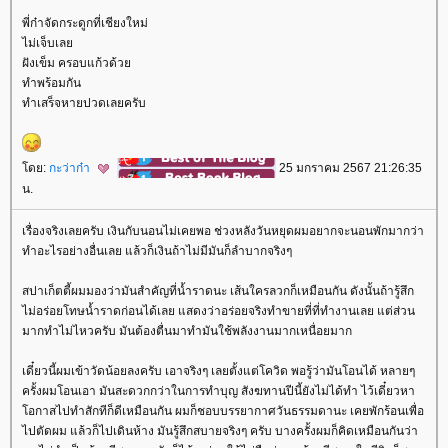
พี่ก๋าจัดกระดูกที่เชียงใหม่
ไม่เจ็บเล
ฝังเข็ม ครอบแก้วด้ว
ทำพร้อมกัน
ทำเสร็จหายปวดเลยครับ
ดย:
กะว่าก๋า
25 มกราคม 2567 21:26:35
น.
เรื่องจริงเลยครับ เงินกับนอนไม่เคยพอ ช่วงหลังวันหยุดผมอยากจะนอนพักมากว่า
ทำอะไรอย่างอื่นเลย แล้วก็เงินถ้าไม่มีมันก็ลำบากจริงๆ
สปาเก็ตตี้ผมมองว่ามันสำคัญที่น้ำราดนะ เส้นใครลวกก็เหมือนกัน ดังนั้นถ้ารู้สึก
ไม่อร่อยโทษน้ำราดก่อนได้เลย แสดงว่าอร่อยจริงทำขายที่ที่ทำงานเลย แต่ส่วน
มากทำไม่ไหวครับ มันต้องตื่นมาทำมันใช้พลังงานมากเหนื่อยมาก
เดี๋ยวนี้ผมเข้าวัดน้อยลงครับ เอาจริงๆ เลยตั้งแต่โควิด พอรู้ว่ามันโอนได้ หลายๆ
ครั้งผมโอนเอา มันสะดวกกว่าในการทำบุญ สังฆทานปีนี้ยังไม่ได้ทำ ไว้เดี๋ยวหา
อกาสไปทำสักทีก็ดีเหมือนกัน ผมก็ชอบบรรยากาศวันธรรมดานะ เคยพักร้อนเพื่อ
ไปตัดผม แล้วก็ไปเดินห้าง มันรู้สึกสบายจริงๆ ครับ บางครั้งผมก็คิดเหมือนกันว่า