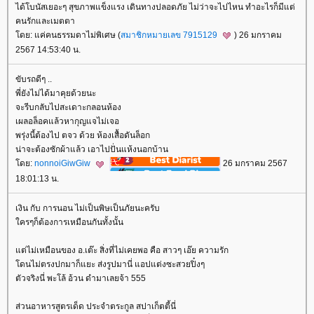
ได้โบนัสเยอะๆ สุขภาพแข็งแรง เดินทางปลอดภัย ไม่ว่าจะไปไหน ทำอะไรก็มีแต่
คนรักและเมตตา
ดย: แค่คนธรรมดาไม่พิเศษ (
สมาชิกหมายเลข 7915129
) 26 มกราคม
2567 14:53:40 น.
ขับรถดีๆ ..
พี่ยังไม่ได้มาคุยด้วยนะ
จะรีบกลับไปสะเดาะกลอนห้อง
เผลอล็อคแล้วหากุญแจไม่เจอ
พรุ่งนี้ต้องไป ตจว ด้วย ห้องเสื้อดันล็อก
น่าจะต้องซักผ้าแล้ว เอาไปปั่นแห้งนอกบ้าน
ดย:
nonnoiGiwGiw
26 มกราคม 2567
18:01:13 น.
เงิน กับ การนอน ไม่เป็นพิษเป็นภัยนะครับ
ครๆก็ต้องการเหมือนกันทั้งนั้น
ต่ไม่เหมือนของ อ.เต๊ะ สิ่งที่ไม่เคยพอ คือ สาวๆ เอ๊ย ความรัก
ดนไม่ตรงปกมาก็แยะ ส่งรูปมานี่ แอปแต่งซะสวยปิ๋งๆ
ตัวจริงนี่ พะโล้ อ้วน ดำมาเลยจ้า 555
ส่วนอาหารสูตรเด็ด ประจำตระกูล สปาเก็ตตี้นี่