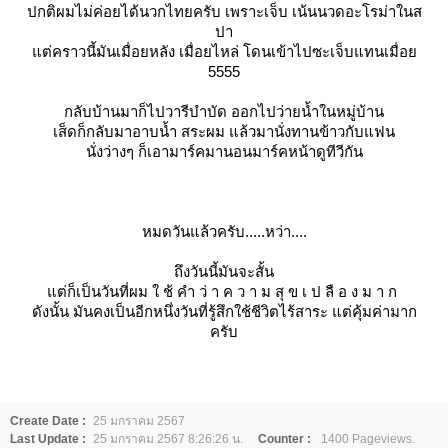
ปกติผมไม่ค่อยได้นวกไทยครับ เพราะเจ็บ เน้นนวดอะโรม่าในส
ปา
ต่คราวนี้มันเมื่อยหลัง เมื่อยไหล่ โดนเข้าไปซะเจ็บแทนเมื่อ
5555
กลับบ้านมาก็ไปวารีบำบัด ออกไปว่ายน้ำในหมู่บ้าน
เส็ดก็กลับมาอาบน้ำ สระผม แล้วมานั่งทานข้าวกับแฟน
นั่งว่างๆ ก็เอามาร์คมานอนมาร์คหน้าดูทีวีกัน
หมดวันแล้วครับ.....หว่า....
ถึงวันนี้มันจะสั้น
ต่ก็เป็นวันที่ผม
ช้ คำ ว่ า ค ว า ม สุ ข เ ป ลื อ ง ม า ก
ดังนั้น มันคงเป็นอีกหนึ่งวันที่รู้สึกใช้ชีวิตไร้สาระ แต่คุ้มค่ามาก
ครับ
Create Date :
25 มกราคม 2567
Last Update :
25 มกราคม 2567 8:26:26 น.
Counter :
1400 Pageviews.