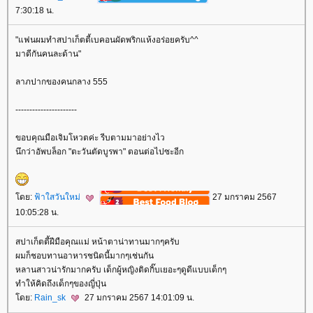
7:30:18 น.
"แฟนผมทำสปาเก็ตตี้เบคอนผัดพริกแห้งอร่อยครับ^^
มาดีกันคนละด้าน"
ลาภปากของคนกลาง 555
----------------------
ขอบคุณมือเจิมโหวตค่ะ รีบตามมาอย่างไว
นึกว่าอัพบล็อก "ตะวันตัดบูรพา" ตอนต่อไปซะอีก
ดย:
ฟ้าใสวันใหม่
27 มกราคม 2567
10:05:28 น.
สปาเก็ตตี้ฝีมือคุณแม่ หน้าตาน่าทานมากๆครับ
ผมก็ชอบทานอาหารชนิดนี้มากๆเช่นกัน
หลานสาวน่ารักมากครับ เด็กผู้หญิงติดกิ๊บเยอะๆดูดีแบบเด็กๆ
ทำให้คิดถึงเด็กๆของญี่ปุ่น
ดย:
Rain_sk
27 มกราคม 2567 14:01:09 น.