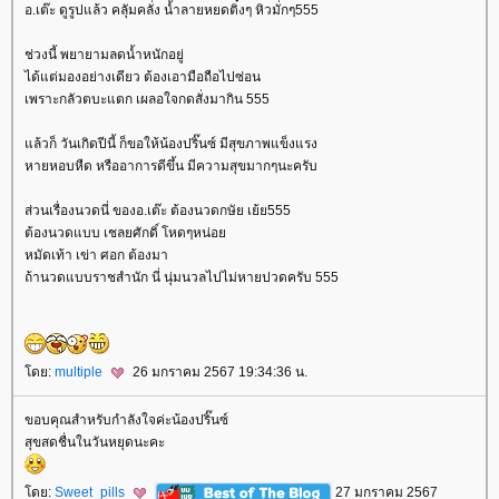
อ.เต๊ะ ดูรูปแล้ว คลุัมคลั่ง น้ำลายหยดติ๋งๆ หิวมั่กๆ555
ช่วงนี้ พยายามลดน้ำหนักอยู่
ได้แต่มองอย่างเดียว ต้องเอามือถือไปซ่อน
เพราะกลัวตบะแตก เผลอใจกดสั่งมากิน 555
ล้วก็ วันเกิดปีนี้ ก็ขอให้น้องปริ๊นซ์ มีสุขภาพแข็งแรง
หายหอบหืด หรืออาการดีขึ้น มีความสุขมากๆนะครับ
ส่วนเรื่องนวดนี่ ของอ.เต๊ะ ต้องนวดกษัย เย้ย555
ต้องนวดแบบ เชลยศักดิ์ โหดๆหน่อ
หมัดเท้า เข่า ศอก ต้องมา
ถ้านวดแบบราชสำนัก นี่ นุ่มนวลไปไม่หายปวดครับ 555
ดย:
multiple
26 มกราคม 2567 19:34:36 น.
ขอบคุณสำหรับกำลังใจค่ะน้องปริ๊นซ์
สุขสดชื่นในวันหยุดนะคะ
ดย:
Sweet_pills
27 มกราคม 2567