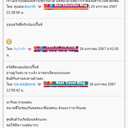
เราไม่จำเป็นต้องมีสาระทุกวันก็ได้ แต่ขอให้ไม่ลืมว่าเราต้องมีสาระในชีวิตก็พอ
ดย: คุณต่อ (
toor36
) 25 มกราคม 2567
21:39:06 น.
อรุณสวัสดิ์ครับน้องปริ๊นซ์
ดย:
กะว่าก๋า
26 มกราคม 2567 4:41:05
น.
สวัสดีค่ะคุณน้องปริ๊นซ์
อ่านดูวันสบาย ๆ แล้ว น่าลอกเลียนแบบนะคะ
ินดีกับสายสะพายด้วยค่ะ
ดย:
tuk-tuk@korat
26 มกราคม 2567
12:58:42 น.
น่ากินมากๆเลยค่ะ
ขนาดพี่ไม่ชอบกินซอสมะเขือเทศนะ ยังมองว่าน่ากินเล
สุขสันต์วันเกิดย้อนหลังนะคะ
ขอให้มีความสุขมากๆ