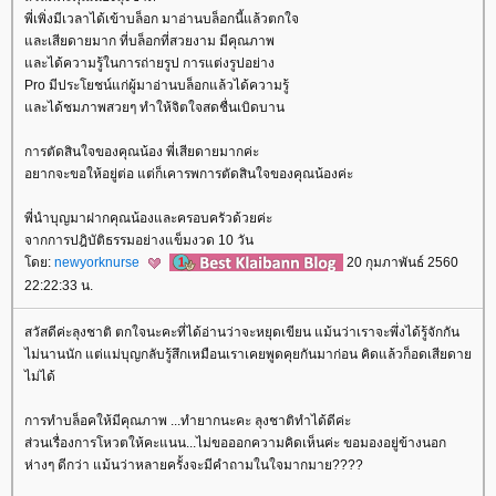
พี่เพิ่งมีเวลาได้เข้าบล็อก มาอ่านบล็อกนี้แล้วตกใจ
ละเสียดายมาก ที่บล็อกที่สวยงาม มีคุณภาพ
ละได้ความรู้ในการถ่ายรูป การแต่งรูปอย่าง
Pro มีประโยชน์แก่ผู้มาอ่านบล็อกแล้วได้ความรู้
ละได้ชมภาพสวยๆ ทำให้จิตใจสดชื่นเบิดบาน
การตัดสินใจของคุณน้อง พี่เสียดายมากค่ะ
อยากจะขอให้อยู่ต่อ แต่ก็เคารพการตัดสินใจของคุณน้องค่ะ
พี่นำบุญมาฝากคุณน้องและครอบครัวด้วยค่ะ
จากการปฎิบัติธรรมอย่างแข็มงวด 10 วัน
ดย:
newyorknurse
20 กุมภาพันธ์ 2560
22:22:33 น.
สวัสดีค่ะลุงชาติ ตกใจนะคะที่ได้อ่านว่าจะหยุดเขียน แม้นว่าเราจะพึ่งได้รู้จักกัน
ไม่นานนัก แต่แม่บุญกลับรู้สึกเหมือนเราเคยพูดคุยกันมาก่อน คิดแล้วก็อดเสียดา
ไม่ได้
การทำบล็อคให้มีคุณภาพ ...ทำยากนะคะ ลุงชาติทำได้ดีค่ะ
ส่วนเรื่องการโหวตให้คะแนน...ไม่ขอออกความคิดเห็นค่ะ ขอมองอยู่ข้างนอก
ห่างๆ ดีกว่า แม้นว่าหลายครั้งจะมีคำถามในใจมากมาย????