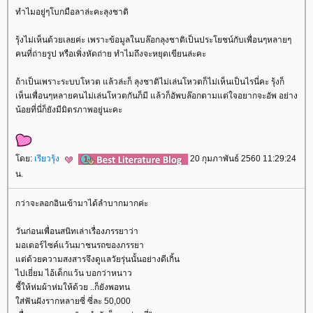
ทำไมอยู่ๆโบกมือลาล่ะคะลุงชาติ
รุ้งไม่เห็นด้วยเลยค่ะ เพราะข้อมูลในบล๊อกลุงชาติเป็นประโยชน์กับเพื่อนๆหลายๆ
คนที่ถ่ายรูป หรือเพิ่งหัดถ่าย ทำไมถึงจะหยุดเขียนล่ะคะ
ถ้าเป็นเพราะระบบโหวต แล้วล่ะก็ ลุงชาติไม่เล่นโหวตก็ไม่เห็นเป็นไรนี่คะ รุ้งก็
เห็นเพื่อนๆหลายคนไม่เล่นโหวตกันก็มี แล้วก็อัพบล๊อกตามแต่ใจอยากจะอัพ อย่าง
น้อยที่นี่ก็ยังมีมิตรภาพอยู่นะคะ
ดย:
เรียวรุ้ง
20 กุมภาพันธ์ 2560 11:29:24
น.
กว่าจะลอกอินเข้ามาได้ลำบากมากค่ะ
วันก่อนเพื่อนสนิทเล่าเรื่องภรรยาว่า
มอเตอร์ไซค์แว้นมาชนรถของภรรยา
ต่ด้วยความสงสารจึงดูแลวัยรุ่นนั้นอย่างดีเกิ้น
ไปเยี่ยม ไอ้เด็กแว้น บอกว่าหนาว
ชี้ให้ห่มผ้าห่มให้ด้วย ..ก็ยังพอทน
ส่ฟันฝังรากหลายซี่ ซี่ละ 50,000