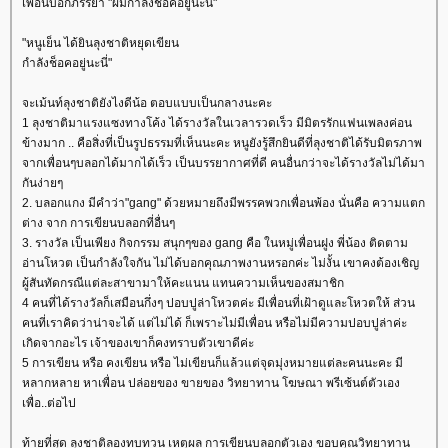
เพื่อนบอกภรรยา "ผมกำลังช็อคอยู่นะนี่"
"หนูเย็น ได้ยินลุงชาติหยุดเขียน
กำลังช็อคอยู่นะนี่"
จะเม้นท์ลุงชาติยังไงดีน้อ ตอบแบบเป็นกลางนะคะ
1 ลุงชาติมาแรงแซงทางโค้ง ได้รางวัลในเวลารวดเร็ว มีมิตรรักแฟนเพลงค่อน
ข้างมาก .. คือสิ่งที่เป็นรูปธรรมที่เห็นนะคะ หนูยังรู้สึกยินดีที่ลุงชาติได้รับมิตรภาพ
จากเพื่อนๆบลอกได้มากได้เร็ว เป็นบรรยากาศที่ดี คนอื่นกว่าจะได้รางวัลไม่ได้มา
กันง่ายๆ
2. บลอกแกง มีคำว่า"gang" ด้วยหมายถึงมีพรรคพวกเพื่อนพ้อง นั่นคือ ความแตก
ต่าง จาก การเขียนบลอกที่อื่นๆ
3. รางวัล เป็นเพียง กิจกรรม สนุกๆของ gang คือ ในหมู่เพื่อนฝูง พี่น้อง ติดตาม
อ่านโหวต เป็นกำลังใจกัน ไม่ได้บอกคุณภาพงานหรอกค่ะ ไม่งั้น เขาคงต้องเชิญ
ผู้สันทัดกรณีแต่ละสาขามาให้คะแนน แทนความเห็นของสมาชิก
4 คนที่ได้รางวัลก็เสมือนกึ่งๆ ปอบปูล่าโหวตค่ะ มีเพื่อนที่เฝ้าดูและโหวตให้ ส่วน
คนที่เราคิดว่าน่าจะได้ แต่ไม่ได้ ก็เพราะไม่มีเพื่อน หรือไม่มีความปอบปูล่าค่ะ
เกิดจากอะไร เจ้าของเขาก็คงทราบตัวเขาดีค่ะ
5 การเขียน หรือ คงเขียน หรือ ไม่เขียนก็แล้วแต่จุดมุ่งหมายแต่ละคนนะคะ มี
หลากหลาย หาเพื่อน ปล่อยของ ขายของ วิทยาทาน โฆษณา พรีเซ้นต์ตัวเอง
เพื่อ..ต่อไป
ท้ายที่สุด ลุงชาติลองทบทวน เหตุผล การเขียนบลอกตัวเอง ขอบคุณวิทยาทาน