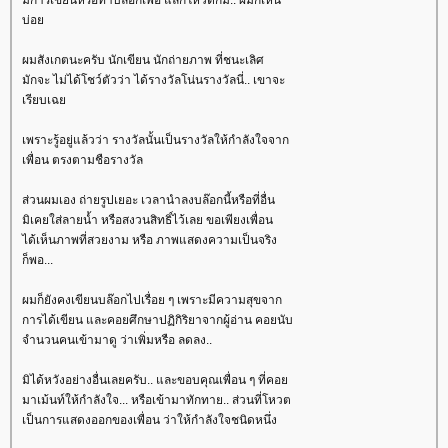
บ่อ
ผมสังเกตนะครับ นักเขียน นักถ่ายภาพ ที่ชนะเลิศ
มักจะ ไม่ได้โชว์ตัวว่า ได้รางวัลโน่นรางวัลนี่.. เขาจะ
เรียบเฉ
เพราะรู้อยู่แล้วว่า รางวัลนั้นเป็นรางวัลให้กำลังใจจาก
เพื่อน ตรงตามชือรางวัล
ส่วนผมเอง ถ่ายรูปเยอะ เวลานำลงบล๊อกนี้หรือที่อื่น
มิเคยใส่ลายน้ำ หรือสงวนสิทธิ์ไว้เลย ขอเพียงเพื่อน
ได้เห็นภาพที่สวยงาม หรือ ภาพแสดงความเป็นจริง
ก็พอ...
ผมก็ยังคงเขียนบล๊อกไปเรื่อย ๆ เพราะมีความสุขจาก
การได้เขียน และคอยศึกษาปฏิกิริยาจากผู้อ่าน คอยนับ
จำนวนคนเข้ามาดู ว่าเพิ่มหรือ ลดลง..
มิได้หวังอย่างอื่นเลยครับ.. และขอบคุณเพื่อน ๆ ที่คอ
มาเม้นท์ให้กำลังใจ... หรือเข้ามาทักทาย.. ส่วนที่โหวต
เป็นการแสดงออกของเพื่อน ว่าให้กำลังใจชนิดหนึ่ง