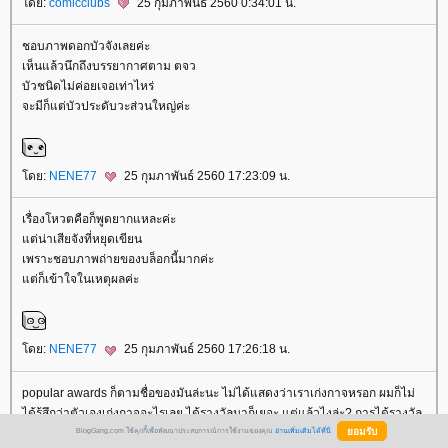
ดย:
comicclubs
25 กุมภาพันธ์ 2560 0:34:01 น.
ชอบภาพดอกบัวจังเลยค่ะ
เห็นแล้วนึกถึงบรรยากาศตาม ตจว
บัวชนิดไม่ค่อยเจอเท่าไหร่
จะมีก็แต่บัวประดับวะส่วนใหญ่ค่ะ
ดย:
NENE77
25 กุมภาพันธ์ 2560 17:23:09 น.
เรื่องโหวตคือก็พูดยากแหละค่ะ
ต่น่าเสียจังที่หยุดเขียน
เพราะชอบภาพถ่ายของบล็อกนี้มากค่ะ
ต่ก็เข้าใจในเหตุผลค่ะ
ดย:
NENE77
25 กุมภาพันธ์ 2560 17:26:18 น.
popular awards ก็ตามชื่อของมันล่ะนะ ไม่ได้แสดงว่าเราเก่งกาจหรอก ผมก็ไม่
ได้รู้สึกว่าตัวเองเก่งกาจอะไรเลย ได้รางวัลมาก็เยอะ แต่แล้วไงล่ะ? การได้รางวัล
มาไม่ได้เป็นสิ่งยืนยันว่าเราเก่งหรอก เราต้องรู้ตัวเราเองว่าเราอยู่ตรงไหนนี่ต่าง
BlogGang.com ใช้คุกกี้เพื่อพัฒนาประสบการณ์การใช้งานของคุณ
อ่านเพิ่มเติมได้ที่นี่