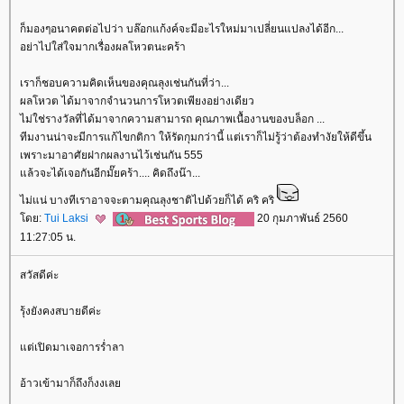
ก็มองๆอนาคตต่อไปว่า บล๊อกแก้งค์จะมีอะไรใหม่มาเปลี่ยนแปลงได้อีก...
อย่าไปใส่ใจมากเรื่องผลโหวตนะคร้า
เราก็ชอบความคิดเห็นของคุณลุงเช่นกันที่ว่า...
ผลโหวต ได้มาจากจำนวนการโหวตเพียงอย่างเดียว
ไม่ใช่รางวัลที่ได้มาจากความสามารถ คุณภาพเนื้องานของบล็อก ...
ทีมงานน่าจะมีการแก้ไขกติกา ให้รัดกุมกว่านี้ แต่เราก็ไม่รู้ว่าต้องทำงัยให้ดีขึ้น
เพราะมาอาศัยฝากผลงานไว้เช่นกัน 555
ล้วจะได้เจอกันอีกมั๊ยคร้า.... คิดถึงน๊า...
ไม่แน่ บางทีเราอาจจะตามคุณลุงชาติไปด้วยก็ได้ คริ คริ
ดย:
Tui Laksi
20 กุมภาพันธ์ 2560
11:27:05 น.
สวัสดีค่ะ
รุ้งยังคงสบายดีค่ะ
ต่เปิดมาเจอการร่ำลา
อ้าวเข้ามาก็ถึงก็งงเล