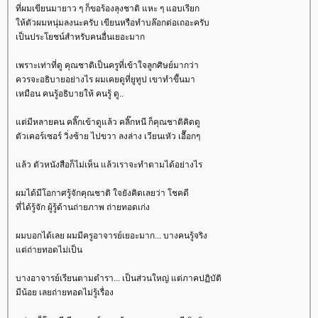
ที่ผมเขียนมายาว ๆ ก็ขอร้องลุงชาติ แหะ ๆ แอบเรียก
ห้ตัวผมหนุ่มลงนะครับ เขียนหรือทำบล๊อกต่อเถอะครับ
เป็นประโยชน์สำหรับคนอื่นเยอะมาก
เพราะเท่าที่ดู คุณชาติเป็นครูที่เข้าใจลูกศิษย์มากว่า
ควรจะอธิบายอย่างไร ผมเคยดูที่ยูทูป เขาทำขึันมา
เหมือน คนรู้อธิบายให้ คนรู้ ดู..
ต่มีหลายคน คลิ๊กเข้าดูแล้ว คลิ๊กหนี ก็คุณชาติคิดดู
ตัวเคอร์เซอร์ วิ่งซ้าย ไปขวา ลงล่าง เวียนเหัว เอื๊อกๆ
ล้ว ตัวหนังสือก็ไม่เห็น แล้วเราจะทำตามได้อย่างไร
ผมได้มีโอกาศรู้จักคุณชาติ ใจยังคิดเลยว่า โชคดี
ที่ได้รู้จัก ผู้รู้ด้านถ่ายภาพ ถ่ายทอดเก่ง
ผมบอกได้เลย ผมมีครูอาจารย์เยอะมาก... บางคนรู้จริง
ต่ถ่ายทอดไม่เป็น
บางอาจารย์เรียนตามตำรา... เป็นส่วนใหญ่ แต่ภาคปฏิบัติ
มีน้อย เลยถ่ายทอดไม่รู้เรื่อง