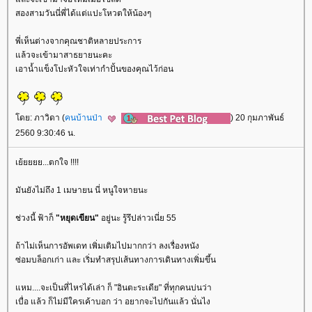
สองสามวันนี่พี่ได้แต่แปะโหวตให้น้องๆ
พี่เห็นต่างจากคุณชาติหลายประการ
ล้วจะเข้ามาสาธยายนะคะ
เอาน้ำแข็งโปะหัวใจเท่ากำปั้นของคุณไว้ก่อน
ดย: ภาวิดา (
คนบ้านป่า
) 20 กุมภาพันธ์
2560 9:30:46 น.
เย้ยยยย...ตกใจ !!!!
มันยังไม่ถึง 1 เมษายน นี่ หนูใจหายนะ
ช่วงนี้ ฟ้าก็
"หยุดเขียน"
อยู่นะ รู้รึปล่าวเนี่ย 55
ถ้าไม่เห็นการอัพเดท เพิ่มเติมไปมากกว่า ลงเรื่องหนัง
ซ่อมบล็อกเก่า และ เริ่มทำสรุปเส้นทางการเดินทางเพิ่มขึ้น
หม....จะเป็นที่ไหรได้เล่า ก็ "อินตะระเดีย" ที่ทุกคนบ่นว่า
เบื่อ แล้ว ก็ไม่มีใครเค้าบอก ว่า อยากจะไปกันแล้ว นั่นไง