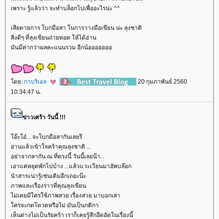
เพราะ รู้แล้วว่า จะทำบล็อกไปเพื่ออะไรน่ะ ^^
เสียดายการ โบกมือลา ในการวางมือเขียน น่ะ ลุงชาติ
สิ่งดีๆ ที่ลุงเขียนถ่ายทอด ให้ได้อ่าน
มันมีค่ากว่าผลคะแนนรวม อีกน้อออออออ
ดย:
กาบริเอล
20 กุมภาพันธ์ 2560
10:34:47 น.
ข่าวเศร้า วันนี้ !!!
อ๊ะโอ๋... จะโบกมือลากันเลยรึ
อ่านแล้วเข้าใจคร้าคุณลุงชาติ ...
อย่าจากลากัน ณ ที่ตรงนี้ วันนี้เลยน๊า...
เอาแค่หยุดพักไปบ้าง ...แล้วแวะเวียนมาอัพบล๊อก
นำสาระน่ารู้เช่นเดิมอีกเถอะน๊ะ
ภาพและเรื่องราวที่คุณลุงเขียน
ไม่เคยมีใครใช้ภาพสวย เรื่องสวย มาบอกเล่า
ครจะกดโหวตหรือไม่ มันเป็นกติกา
เห็นต่างไม่เป็นรัยคร้า เราก็เคยรู้สึกอึดอัดในเรื่องนี้