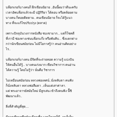
บล๊อกเกอร์บางคนก็ ฝึกเขียนนิยาย ..อันนี้ผมว่าดีนะครับ
เวลาอัพบล๊อกแล้วจะมี ปฏิกิริยา โต้ตอบ หรือคล้อยตาม
บางคน ก็คอยติดตาม.. คนเขียนนิยาย ก็จะได้รู้แนว
ทาง ที่จะแก้ไขปรับปรุง (ตลาด)
เพราะปัจจุบันวงการหนังสือ ซบเซามาก... แต่ก็โชคดี
ที่เรามี ช่องทางเช่นบล๊อกแก๊ง หรือพันทิบ... ซึ่งแตกต่าง
กว่านักเขียนสมัยก่อน ไม่มีโอกาสรู้ว่า คนอ่านคิดอย่าง
ไร..
บล๊อกเกอร์บางคน มีจิตที่จะถ่ายทอด ความรู้ แบ่งปัน
ห้คนอื่นได้รู้... บางคนเก่งมาก เขียนวิชาการ คนอ่าน
ได้ความรู้ โดยไม่รู้ว่า นั่นคือ วิชาการ
ไม่เหมือนสมัยก่อน หลวงพ่อเทศน์..นั่งหลับตา คนฟัง
ก็นั่งหลับตา หลวงพ่อลืมตา ..เห็นแต่เสาศาลา.
ต่ พระอาจารย์สมัยใหม่ มีลูกเล่น เข้าถึงคนฟัง นีีซิ
พัฒนาแล้ว..
สิ่งที่สำคัญที่สุด....
มีการเขียนหรือทำบล๊อกเพื่อ แลกโหวตก็มี.. ผมก็เห็น