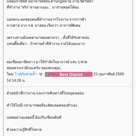
ต่ผมก็โชคดี มีอาจารย์สอน ด้านกฏหมาย ภาษี จิตวิทยา
ที่ทำงาน "จริง" ผ่านมาเยอะ... มาถ่ายทอดให้ผม
บอกตรง ผมชอบคนที่ทำงานจากโรงงาน จากการค้า
จากศาล จาก ร.พ. มาสอน เรียกว่า อาจารย์พิเศษ
เพราะท่านมีเมตตามาสอนพวกเรา... ทั้งที่ได้รับค่าตอบ
ทนติ๊ดเดียว... ถ้าท่านทำที่ทำงาน รายได้เยอะมาก
ผมเขียนมายึดยาว มาให้กำลังใจอาจารย์ แหะ ๆ ช่ว
สอนพวกเราอีกนะครับ ขอบพระคุณ..
ดย:
ไวน์กับสายน้ำ
22 กุมภาพันธ์ 2560
14:14:28 น.
ด้วยหน้าที่การงาน และการเดินทางที่ไม่หยุดหย่อน
ทำให้ไม่มีเวลามากพอที่จะอัพบลอคของตัวเอง
ต่พออ่านบลอคนี้ ต้องรีบเขียนทันที
ด้วยความรู้สึกที่ใจหา