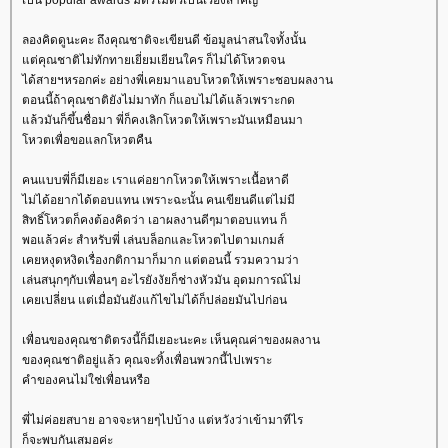
ลองคิดดูนะคะ ถึงคุณชาติจะเขียนดี ข้อมูลน่าสนใจทั้งนั้น
ต่คุณชาติไม่ทักทายเยี่ยมเยียนใคร ก็ไม่ได้โหวตจน
ได้สายฯหรอกค่ะ อย่างพี่เคยมาแอบโหวตให้เพราะชอบผลงาน
ตอนนี้ถ้าคุณชาติยังไม่มาทัก ก็แอบไม่ได้แล้วเพราะกด
ล้วมันก็ขึ้นชื่อมา พี่ก็คงเลิกโหวตให้เพราะมันเหมือนมา
หวตเพื่อขอแลกโหวตคืน
คนแบบพี่ก็มีเยอะ เราแค่อยากโหวตให้เพราะเนื้อหาดี
ไม่ได้อยากได้ตอบแทน เพราะฉะนั้น คนเขียนดีแต่ไม่มี
สิทธิ์โหวตก็คงต้องคิดว่า เอาผลงานดีๆมาตอบแทน ก็
พอแล้วค่ะ สำหรับพี่ เล่นบล็อกและโหวตไปตามเกมส์
เคยหงุดหงิดเรื่องกติกามาก็มาก แต่ตอนนี้ รวมความว่า
เล่นสนุกๆกับเพื่อนๆ อะไรยังงัยก็ช่างหัวมัน อุดมการณ์ไม่
เคยเปลี่ยน แต่เมื่อมันยังแก้ไขไม่ได้ก็ปล่อยมันไปก่อน
เพื่อนของคุณชาติตรงนี้ก็มีเยอะนะคะ เห็นคุณค่าของผลงาน
ของคุณชาติอยู่แล้ว คุณจะทิ้งเพื่อนพวกนี้ไปเพราะ
คำของคนไม่ใช่เพื่อนหรือ
พี่ไม่ค่อยสบาย อาจจะหายๆไปบ้าง แต่หวังว่าเข้ามาทีไร
ก็จะพบกันเสมอค่ะ