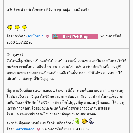
หวังว่าจะอ่านเข้าใจนะคะ พี่ยังเมาๆยาอยู่มากเหมือนกัน
ดย: ภาวิดา (
คนบ้านป่า
) 24 กุมภาพันธ์
2560 1:57:22 น.
ถึง...ลุงชาติ
วันไหนที่ลุงกลับมาเขียนแล้วได้อ่านข้อความนี้...ภาพของลุงเป็นแรงบันดาลใจให้
คนที่อยากจะทิ้งความฝันเรื่องการถ่ายภาพไป...กลับมาจับกล้องอีกครั้ง...เหตุทึ่
ชอบภาพของลุงเเละงานเขียนบล๊อกเหลือเกินนั้นบรรยายได้ไม่หมด...คงบอกได้
เพียงคำว่าชอบรูปที่จิตวิญญาณ..
ที่ลุงถามในบล๊อก sakormaree...ว่าสบายดีมั๊ย...ตอนนั้นอยากบอกว่า...ลุงค่ะหนู
ไม่สบายใจเลย...ปัญหาในชีวิตเเละบททดสอบจากสัจธรรมมันทำให้หนูเจ็บปวด
เหลือเกินเเต่ชีวิตมันก็คือชีวิต...แลัการได้ไปดูรูปที่ลุงถ่าย...หนูยิ้มออกมาได้...หนู
เคารพการตัดสินใจของลุงนะคะแต่ก็หวังไว้สักวันว่าลุงจะกลับมาเขียน
หม่...เพราะการสิ้นสุดอะไรบางอย่างคือจุดเริ่มต้นของบางสิ่ง
จะรอวันที่ลุงกลับมาเขียนบล๊อกใหมอีกครั้งค่ะ
ดย:
Sakormaree
24 กุมภาพันธ์ 2560 6:41:33 น.