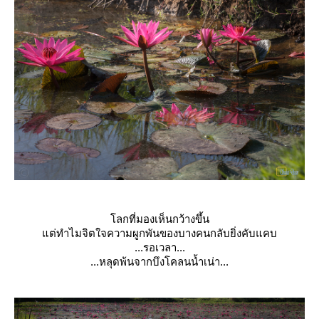
ลกที่มองเห็นกว้างขึ้น
ต่ทำไมจิตใจความผูกพันของบางคนกลับยิ่งคับแคบ
...รอเวลา...
...หลุดพ้นจากบึงโคลนน้ำเน่า...