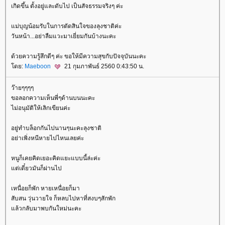
เกิดขึ้น ตั้งอยู่และดับไป เป็นสัจธรรมจริงๆ ค่ะ
ม่บุญน้อมรับในการตัดสินใจของลุงชาติค่ะ
วันหน้า...อย่าลืมแวะมาเยี่ยมกันบ้างนะคะ
ด้วยความรู้สึกดีๆ ค่ะ ขอให้มีความสุขกับปัจจุบันนะคะ
ดย:
Maeboon
21 กุมภาพันธ์ 2560 0:43:50 น.
ว๊ายๆๆๆๆ
ขอลอกความเห็นพี่ๆด้านบนนะคะ
ไม่อนุมัติให้เลิกเขียนค่ะ
อยู่ทำบล็อกกันไปนานๆนะคะลุงชาติ
อย่าเพิ่งหนีหายไปไหนเลยค่ะ
หนูก็เคยคิดเยอะคิดแยะแบบนี้ล่ะค่ะ
ต่เดี๋ยวมันก็ผ่านไป
เหนื่อยก็พัก หายเหนื่อยก็มา
สับสน วุ่นวายใจ ก็หลบไปหาที่สงบๆสักพัก
ล้วกลับมาพบกันใหม่นะคะ