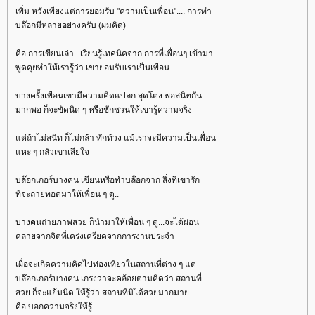
เพิ่ม หวังเพียงแต่การยอมรับ "ความเป็นเพื่อน".... การทำ
บล๊อกมีหลายอย่างครับ (ผมคิด)
คือ การเขียนเล่า.. เรียนรู้เทคนิคจาก การที่เพื่อนๆ เข้ามา
พูดคุยทำให้เรารู้ว่า เขายอมรับเราเป็นเพื่อน
บางครั้งเพื่อนเขามีความคิดแปลก สุดโต่ง พอสนิทกัน
มากพอ ก็จะขัดนิด ๆ หรือชักชวนให้เขารู้ความจริง
ต่ถ้าไม่สนิท ก็ไม่กล้า ทักท้วง แม้เราจะมีความเป็นเพื่อน
หะ ๆ กลัวเขาเสียใจ
บล๊อกเกอร์บางคน เขียนหรือทำบล๊อกจาก สิ่งที่เขารัก
ที่จะถ่ายทอดมาให้เพื่อน ๆ ดู..
บางคนถ่ายภาพสวย ก็นำมาให้เพื่อน ๆ ดู...จะได้ผ่อน
คลายจากจิตที่เคร่งเครียดจากการงานประจำ
เผื่อจะเกิดความคิดไปท่องเที่ยวในสถานที่ต่าง ๆ แต่
บล๊อกเกอร์บางคน เกรงว่าจะคล้อยตามคิดว่า สถานที่
สวย ก็จะแย้มนิด ให้รู้ว่า สถานที่มิได้สวยมากมา
คือ บอกความจริงให้รู้....