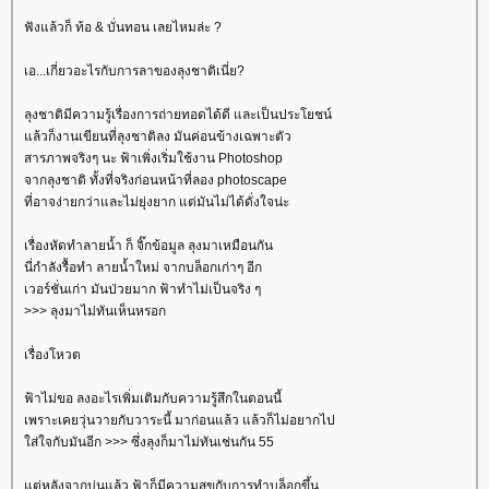
ฟังแล้วก็ ท้อ & บั่นทอน เลยไหมล่ะ ?
เอ...เกี่ยวอะไรกับการลาของลุงชาติเนี่ย?
ลุงชาติมีความรู้เรื่องการถ่ายทอดได้ดี และเป็นประโยชน์
ล้วก็งานเขียนที่ลุงชาติลง มันค่อนข้างเฉพาะตัว
สารภาพจริงๆ นะ ฟ้าเพิ่งเริ่มใช้งาน Photoshop
จากลุงชาติ ทั้งที่จริงก่อนหน้าที่ลอง photoscape
ที่อาจง่ายกว่าและไม่ยุ่งยาก แต่มันไม่ได้ดั่งใจน่ะ
เรื่องหัดทำลายน้ำ ก็ จิ๊กข้อมูล ลุงมาเหมือนกัน
นี่กำลังรื้อทำ ลายน้ำใหม่ จากบล็อกเก่าๆ อีก
เวอร์ชั่นเก่า มันป่วยมาก ฟ้าทำไม่เป็นจริง ๆ
>>> ลุงมาไม่ทันเห็นหรอก
เรื่องโหวต
ฟ้าไม่ขอ ลงอะไรเพิ่มเติมกับความรู้สึกในตอนนี้
เพราะเคยวุ่นวายกับวาระนี้ มาก่อนแล้ว แล้วก็ไม่อยากไป
ส่ใจกับมันอีก >>> ซึ่งลุงก็มาไม่ทันเช่นกัน 55
ต่หลังจากบ่นแล้ว ฟ้าก็มีความสุขกับการทำบล็อกขึ้น