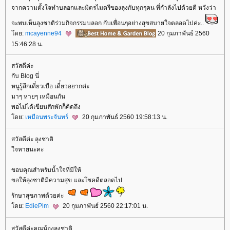
จากความตั้งใจทำบลอกและมิตรไมตรีของลุงกับทุกๆคน ที่กำลังไปด้วยดี หวังว่า
จะพบเห็นลุงชาติร่วมกิจกรรมบลอก กับเพื่อนๆอย่างสุขสบายใจตลอดไปค่ะ..
ดย:
mcayenne94
20 กุมภาพันธ์ 2560
15:46:28 น.
สวัสดีค่ะ
กับ Blog นี่
หนูรู้สึกเดี๋ยวเบื่อ เดี่๋ยวอยากค่ะ
มาๆ หายๆ เหมือนกัน
พอไม่ได้เขียนสักพักก็คิดถึง
ดย:
เหมือนพระจันทร์
20 กุมภาพันธ์ 2560 19:58:13 น.
สวัสดีค่ะ ลุงชาติ
จหายนะคะ
ขอบคุณสำหรับน้ำใจที่มีให้
ขอให้ลุงชาติมีความสุข และโชคดีตลอดไป
รักษาสุขภาพด้วยค่ะ
ดย:
EdiePim
20 กุมภาพันธ์ 2560 22:17:01 น.
สวัสดีค่ะคุณน้องลุงชาติ