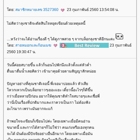
ดย:
สมาชิกหมายเลข 3527360
23 กุมภาพันธ์ 2560 13:54:08 น.
ไม่คิดว่าลุงชาติจะตัดสินใจหยุดเขียนด้วยเหตุผลนี้
....หวังว่าจะได้อ่านเรื่องดี ๆ ได้ดูภาพสวย ๆ จากบล็อกลุงชาติอีกนะคะ
ดย:
สายหมอกและก้อนเมฆ
23 กุมภาพันธ์
2560 19:30:47 น.
วันนี้ค่อยสบายขึ้น แล้วก็นอนไปพักนึงแล้วตั้งแต่หัวค่ำ
ตื่นมาดื่มน้ำเลยคิดว่า เข้ามาคุยด้วยตามสัญญาสักหน่อ
ปัญหาอย่างที่คุณชาติเจอนี้ พี่เจอมาบ่อยแล้ว หัวเสี
หวกเหวกเป็นบล็อกยาวๆเยอะแยะ เดี๋ยวนี้อะไรๆก็ดีขึ้น
กว่าเมื่อหลายปีก่อน อยากให้คุณชาติทำใจสบายๆและเชื่อพี่
ว่านี่เป็นเรื่องที่ปกติมากและเราควรเป็นเรา ไม่ต้องฟัง
อะไรมาก เพราะมันยากจะแก้
ถ้าพอใจจะเขียนก็เขียนไปค่ะ โดยเฉพาะเมื่อมีคนอ่าน
ขนาดนี้ และการได้สายฯก็ไม่ใช่ว่า คนเก่งหรือเฮงทุกคน
จะได้ มันต้องมีปัจจัยอย่างอื่นอีกมาก โดยเฉพาะเมื่อมัน
เป็น popular awards มิตรไมตรีเป็นเรื่องสำคัญ