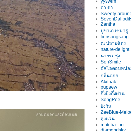
yyswim
ดา ดา
Sweety-around
SevenDaffodil
Zantha
ปูขาเก เซมารู
tiensongsang
ณ ปลายฉัตร
nature-delight
นายรถซุง
SonSmile
ฮัลโลตอบหน่
กลิ่นดอ
Akitnak
pupaew
กึ่งยิงกึ่งผ่าน
SongPee
ังวัน
ZeeBlue-Melo
ลุงแว่น
mutcha_nu
diamondsky