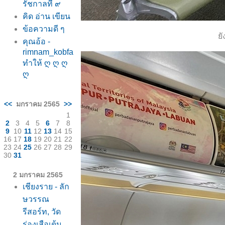
รัชกาลที่ ๙
คิด อ่าน เขียน
ข้อความดี ๆ
ั
คุณอ้อ -
rimnam_kobfa
ทำให้ ღ ღ ღ
ღ
<<
มกราคม 2565
>>
1
2
3
4
5
6
7
8
9
10
11
12
13
14
15
16
17
18
19
20
21
22
23
24
25
26
27
28
29
30
31
2 มกราคม 2565
เชียงราย - ลัก
ษวรรณ
รีสอร์ท, วัด
ร่องเสือเต้น