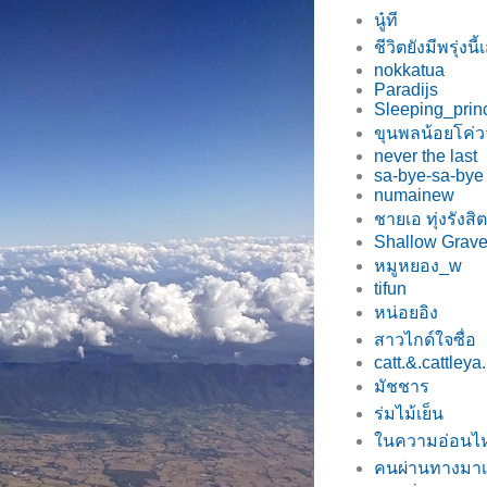
นู๋ที
ชีวิตยังมีพรุ่งนี
nokkatua
Paradijs
Sleeping_prin
ขุนพลน้อยโค่ว
never the last
sa-bye-sa-by
numainew
ชายเอ ทุ่งรังสิต
Shallow Grav
หมูหยอง_w
tifun
หน่อยอิง
สาวไกด์ใจซื่อ
catt.&.cattleya.
มัชชาร
ร่มไม้เย็น
นความอ่อนไ
คนผ่านทางมา