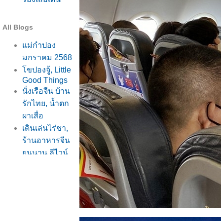
All Blogs
ม่กำปอง
มกราคม 2568
ขปองจู้, Little
Good Things
นั่งเรือจีน บ้าน
รักไทย, น้ำตก
ผาเสื่อ
เดินเล่นไร่ชา,
ร้านอาหารจีน
ูนนาน ลีไวน์
รักไท
ร้าน Little
Good Things,
ภูน้ำรักไท
บ้านรักไท