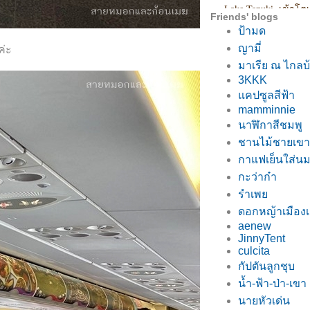
Friends' blogs
ป้ามด
ญามี่
ค่ะ
มาเรีย ณ ไกลบ
3KKK
คปซูลสีฟ้า
mamminnie
นาฬิกาสีชมพู
ชานไม้ชายเขา
กาแฟเย็นใส่น
กะว่าก๋า
รำเพ
ดอกหญ้าเมือ
aenew
JinnyTent
culcita
กัปตันลูกชุบ
น้ำ-ฟ้า-ป่า-เขา
นายหัวเด่น