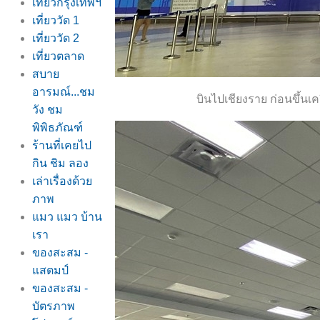
เที่ยวกรุงเทพฯ
เที่ยววัด 1
เที่ยววัด 2
เที่ยวตลาด
สบา
อารมณ์...ชม
บินไปเชียงราย ก่อนขึ้นเ
วัง ชม
พิพิธภัณฑ์
ร้านที่เคยไป
กิน ชิม ลอง
เล่าเรื่องด้ว
ภาพ
มว แมว บ้าน
เรา
ของสะสม -
สตมป์
ของสะสม -
บัตรภาพ