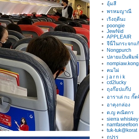
อุ้มสี
พรหมญาณี
เริงฤดีนะ
poongie
JewNid
APPLEAIR
จีนี่ในกระจกแก
Nongpurch
ปลายแป้นพิมพ์
nompiaw.kong
คมไผ่
j a r n i k
cd2lucky
ถุงก๊อปแก๊ป
อาราเล่ กะ กั๊ตจ
อาคุงกล่อง
ด.ญ คณิตกร
sierra whiskey
namfaseefoon
tuk-tuk@korat
ถปรร