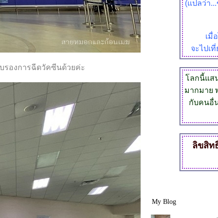
(แปลว่า..
เมื
จะไปเที่
ับรองการฉีดวัคซีนด้วยค่ะ
ลกนี้แสนก
มากมาย พ
กับคนอื่
ลิขสิทธ