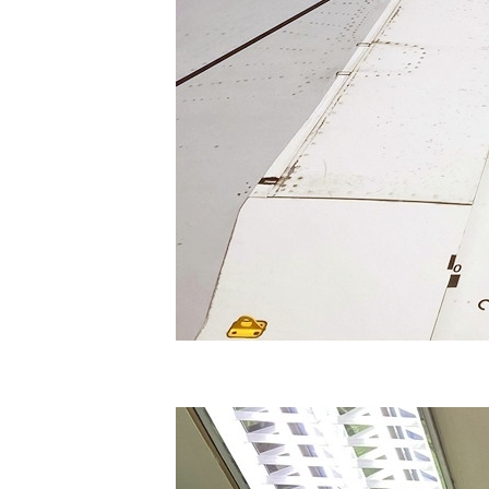
ร้าน Dad's
Garden - ที่พัก
บ้านกลางดอ
1 - อนุสรณ์
สถานมิตรภาพ
ไทย-ญี่ปุ่น
พักกายพักใจที่
ม่ฮ่องสอน -
ร้านกุงคุณลุง,
ระหว่างทางไป
ขุนยวม
พักกายพักใจที่
ม่ฮ่องสอน -
สะพานซูตอง
เป้ วัดภูสมณา
ราม
พักกายพักใจที่
ม่ฮ่องสอน -