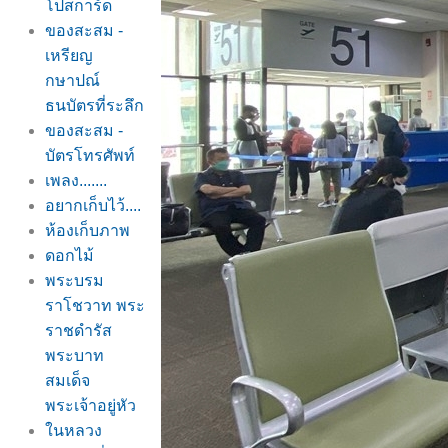
ปสการ์ด
ของสะสม -
เหรียญ
กษาปณ์
ธนบัตรที่ระลึก
ของสะสม -
บัตรโทรศัพท์
เพลง.......
อยากเก็บไว้....
ห้องเก็บภาพ
ดอกไม้
พระบรม
ราโชวาท พระ
ราชดำรัส
พระบาท
สมเด็จ
พระเจ้าอยู่หัว
นหลวง