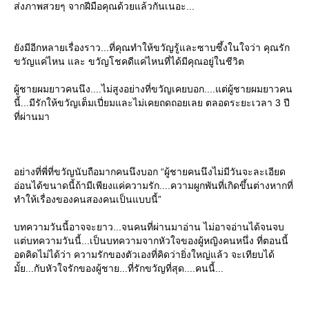
ส่งภาพสวยๆ จากฝีมือคุณด้วยแล้วกันเนอะ...
ังมีอีกหลายเรื่องราว...ที่คุณทำให้ขวัญรู้และซาบซึ้งในใจว่า คุณรัก
ขวัญแค่ไหน และ ขวัญโชคดีแค่ไหนที่ได้มีคุณอยู่ในชีวิต
ผู้ชายผมยาวคนนึง....ไม่สูงอย่างที่ขวัญเคยบอก....แต่ผู้ชายผมยาวคน
นี้...มีรักให้ขวัญเต็มเปี่ยมและไม่เคยถดถอยเลย ตลอดระยะเวลา 3 ปี
ที่ผ่านมา
อย่างที่พี่ที่ขวัญนับถือมากคนนึงบอก “ผู้ชายคนนึงไม่มีวันจะละเอียด
อ่อนได้ขนาดนี้ถ้ามีเพียงแค่ความรัก....ความผูกพันที่เกิดขึ้นต่างหากที่
ทำให้เรื่องของคนสองคนเป็นแบบนี้”
บทความวันนี้อาจจะยาว...จนคนที่ผ่านมาอ่าน ไม่อาจอ่านได้จนจบ
ต่บทความวันนี้...เป็นบทความจากหัวใจของผู้หญิงคนหนึ่ง ที่ตอนนี้
อดคิดไม่ได้ว่า ความรักของตัวเองที่คิดว่ายิ่งใหญ่แล้ว จะเทียบได้
มั้ย...กับหัวใจรักของผู้ชาย...ที่รักขวัญที่สุด....คนนี้...