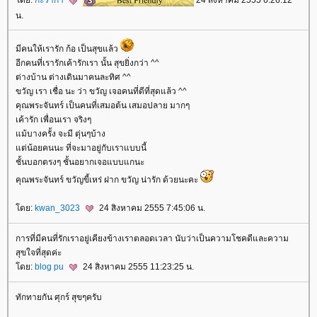
ดย:
กะว่าก๋า
24 สิงหาคม 2555 6:26:12
น.
มีคนให้เรารัก ก้อ เป็นสุขแล้ว
อีกคนที่เรารักเค้ารักเรา นั้น สุขยิ่งกว่า ^^
ต่างบ้าน ต่างเดินมาคนละทิศ ^^
ขวัญ เรา เชื่อ นะ ว่า ขวัญ เจอคนที่ดีที่สุดแล้ว ^^
คุณพระจันทร์ เป็นคนที่เสมอต้น เสมอปลาย มากๆ
เค้ารัก เพื่อนเรา จริงๆ
ม้บางครั้ง จะมี ตุ่นๆบ้าง
ต่น้อยคนนะ ที่จะมาอยู่กับเราแบบนี้
ชั้นบอกตรงๆ ชั้นอยากเจอแบบแกนะ
คุณพระจันทร์ ขวัญขี้เหร่ ฝาก ขวัญ น่ารัก ด้วยนะคะ
ดย:
kwan_3023
24 สิงหาคม 2555 7:45:06 น.
การที่มีคนที่รักเราอยู่เคียงข้างเราตลอดเวลา นับว่าเป็นความโชคดีและความ
สุขใจที่สุดค่ะ
ดย:
blog pu
24 สิงหาคม 2555 11:23:25 น.
ทักทายกัน ศุกร์ สุขๆครับ