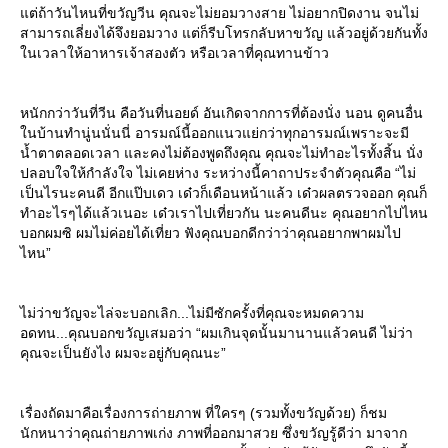
ต่ถ้าวันไหนที่ขวัญวีน คุณจะไม่ยอมวางสาย ไม่อยากปิดงาน จนไม่
สามารถเลี่ยงได้จึงยอมวาง แต่ก็รีบโทรกลับหาขวัญ แล้วอยู่ด้วยกันทั้ง
นเวลาให้อาหารเจ้าสองตัว หรือเวลาที่คุณทานข้าว
หนักกว่าวันที่วีน คือวันที่นอยด์ อันเกิดจากการที่ต้องนั่ง นอน ดูคนอื่น
นบ้านทำนู่นนั่นนี่ อารมณ์นี้ออกแนวแย่กว่าทุกอารมณ์เพราะจะมี
น้ำตาตลอดเวลา และคงไม่ต้องพูดถึงคุณ คุณจะไม่ทำอะไรทั้งสิ้น นั่ง
ปลอบใจให้กำลังใจ ไม่เคยห่าง ระหว่างนี้คาถาประจำตัวคุณคือ “ไม่
เป็นไรนะคนดี อีกแป๊บเดว เด๋วก็เดือนหน้าแล้ว เด๋วผลตรวจออก คุณก็
ทำอะไรๆได้แล้วเนอะ เด๋วเราไปเที่ยวกัน นะคนดีนะ คุณอยากไปไหน
บอกผมซิ ผมไม่ค่อยได้เที่ยว ฟังคุณบอกดีกว่าว่าคุณอยากพาผมไป
ไหน”
ไม่ว่าขวัญจะไล่จะบอกเลิก...ไม่มีซักครั้งที่คุณจะหมดความ
อดทน...คุณบอกขวัญเสมอว่า “ผมเกินจุดนั้นมานานแล้วคนดี ไม่ว่า
คุณจะเป็นยังไง ผมจะอยู่กับคุณนะ”
เรื่องถัดมาคือเรื่องการถ่ายภาพ ที่ใครๆ (รวมทั้งขวัญด้วย) ก็ชม
นักหนาว่าคุณถ่ายภาพเก่ง ภาพที่ออกมาสวย ซึ่งขวัญรู้ดีว่า มาจาก