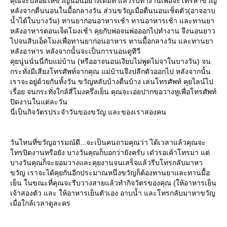
คุณจะปล่อยให้ขวัญนอนอย่างเต็มที่ แล้วรีบทำงานเพื่อจะโทรหาขวัญ
หลังจากตื่นนอนในมื้อกลางวัน ส่วนขวัญเมื่อตื่นนอนเช็ดตัว(อาจอาบ
น้ำได้ในบางวัน) ทานยาก่อนอาหารเช้า ทานอาหารเช้า และทานยา
หลังอาหารตอนเจ็ดโมงเช้า คุยกับพ่อจนพ่อออกไปทำงาน จึงนอนยาว
ไปจนสิบเอ็ดโมงเพื่อทานยาก่อนอาหาร ทานมื้อกลางวัน และทานยา
หลังอาหาร หลังจากนั้นจะเป็นการนอนดูทีวี
คุยนู่นนั่นนี่กับแม่บ้าน (หรืออาจนอนเงียบไม่พูดไม่จาในบางวัน) จน
กระทั่งมีเสียงโทรศัพท์จากคุณ แม่บ้านจึงปลีกตัวออกไป หลังจากนั้น
เราจะอยู่ด้วยกันทั้งวัน ขวัญหลับบ้างตื่นบ้าง เล่นโทรศัพท์ คุยไลน์ไป
เรื่อย จนกระทั่งใกล้สี่โมงครึ่งเย็น คุณจะเอ่ยปากขอวางหูเพื่อโทรศัพท์
ปิดงานในแต่ละวัน
นี่เป็นกิจวัตรประจำวันของขวัญ และของเราสองคน
วันไหนที่ขวัญอารมณ์ดี...จะเป็นคนถามคุณว่า ได้เวลาแล้วคุณจะ
ทรปิดงานหรือยัง บางวันคุณก็บอกว่ายังครับ เด๋วรอเค้าโทรมา แต่
บางวันคุณก็จะยอมวางและคุยงานจนเสร็จแล้วรีบโทรกลับมาหา
ขวัญ เราจะได้คุยกันอีกประมาณหนึ่งขวัญก็ต้องทานยาและทานมื้อ
เย็น ในขณะที่คุณจะรีบวางสายแล้วทำกิจวัตรของคุณ (ให้อาหารเย็น
เจ้าสองตัว และ ให้อาหารเย็นตัวเอง อาบน้ำ และโทรกลับมาหาขวัญ
เมื่อใกล้เวลาดูละคร