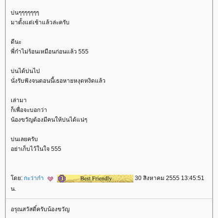
บ่นๆๆๆๆๆๆๆ
มาตั้งแต่เช้าแล้วล่ะครับ
ดีนะ
พี่ก๋าไม่ร้อนเหมือนก่อนแล้ว 555
บ่นได้บ่นไป
นั่งรับฟังจนตอนนี้เธอหายหงุดหงิดแล้ว
เล่ามา
ก็เพื่อจะบอกว่า
น้องขวัญต้องมีคนให้บ่นได้แน่ๆ
บ่นเลยครับ
อย่าเก็บไว้ในใจ 555
ดย:
กะว่าก๋า
30 สิงหาคม 2555 13:45:51
น.
อรุณสวัสดิ์ครับน้องขวัญ