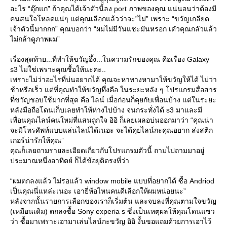
อะไร “ตุ๊กแก” ถ้าคุณได้เจ้าตัวนี้ลง port ภาพของคุณ แน่นอนว่าต้องมี
คนสนใจโหลดแน่ๆ แต่คุณเลือกแล้วว่าจะ”ไม่” เพราะ “ขวัญเกลียด
เจ้าตัวนี้มากกก” คุณบอกว่า “ผมไม่มีวันแชะมันหรอก เด๋วคุณกลัวแล้ว
ไม่กล้าดูภาพผม”
เรื่องสุดท้าย...ที่ทำให้ขวัญอึ้ง...ในความรักของคุณ คือเรื่อง Galaxy
s3 ไม่ใช่เพราะคุณซื้อให้นะคะ..
เพราะไม่ว่าอะไรที่บ่นอยากได้ คุณจะหาทางหามาให้ขวัญให้ได้ ไม่ว่า
ช้าหรือเร็ว แต่ที่คุณทำให้ขวัญทึ่งคือ ในระยะหลัง ๆ โปรแกรมสื่อสาร
ที่ขวัญชอบใช้มากที่สุด คือ ไลน์ เมื่อก่อนก็คุยกับเพื่อนบ้าง แต่ในระยะ
หลังมือถือโดนเก็บเลยทำให้ห่างไปบ้าง จนกระทั่งได้ s3 มาและมี
เพื่อนคุณไลน์คนใหม่ที่แสนถูกใจ อิอิ ก็เลยเผลอบ่นออกมาว่า “คุณน่า
จะมีโทรศัพท์แบบแล่นไลน์ได้เนอะ จะได้คุยไลน์กะคุณอยาก ส่งสติก
เกอร์น่ารักให้คุณ”
คุณก็เลยถามรายละเอียดเกี่ยวกับโปรแกรมตัวนี้ ถามไปถามมาอยู่
ประมาณหนึ่งอาทิตย์ ก็ได้ข้อยุติตรงที่ว่า
“ผมตกลงแล้ว ไม่รอแล้ว window mobile แบบที่อยากได้ ซื้อ Andriod
เป็นคุณนี่แหล่ะเนอะ เอายี่ห้อไหนคนดีเลือกให้ผมหน่อยนะ”
หลังจากนั้นรายการเลือกของเราก็เริ่มต้น และจบลงที่คุณตามใจขวัญ
(เหมือนเดิม) ตกลงซื้อ Sony experia s ซึ่งเป็นเหตุผลให้คุณโดนแซว
ว่า ซื้อมาเพราะเอามาเล่นไลน์กะขวัญ อิอิ งั้นขอแถมด้วยการเอาไว้