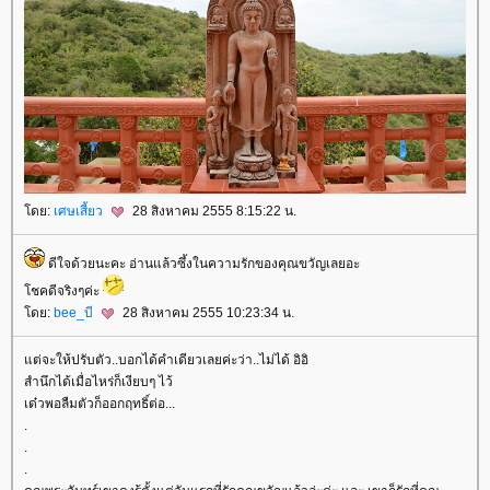
ดย:
เศษเสี้ยว
28 สิงหาคม 2555 8:15:22 น.
ดีใจด้วยนะคะ อ่านแล้วซึ้งในความรักของคุณขวัญเลยอะ
ชคดีจริงๆค่ะ
ดย:
bee_บี
28 สิงหาคม 2555 10:23:34 น.
ต่จะให้ปรับตัว..บอกได้คำเดียวเลยค่ะว่า..ไม่ได้ อิอิ
สำนึกได้เมื่อไหร่ก็เงียบๆ ไว้
เด๋วพอลืมตัวก็ออกฤทธิ์ต่อ...
.
.
.