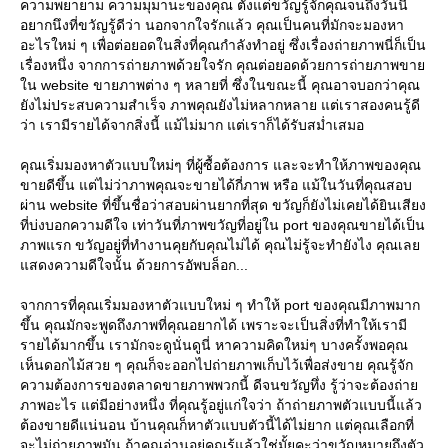
ความพยายาม ความมุมานะของคุณ ตั้งแต่ขวัญรู้จักคุณจนถึงวันนี้
อยากนึงที่ขวัญรู้ดีว่า นอกจากใจรักแล้ว คุณเป็นคนที่มักจะมองหา
อะไรใหม่ ๆ เพื่อต่อยอดในสิ่งที่คุณกำลังทำอยู่ ซึ่งเรื่องถ่ายภาพนี่ก็เป็น
เรื่องหนึ่ง จากการถ่ายภาพด้วยใจรัก คุณต่อยอดด้วยการถ่ายภาพขา
น website ขายภาพต่าง ๆ หลายที่ ซึ่งในขณะนี้ คุณอาจบอกว่าคุณ
ังไม่ประสบความสำเร็จ ภาพคุณยังไม่หลากหลาย แต่เราสองคนรู้ดี
ว่า เรามีรายได้จากสิ่งนี้ แม้ไม่มาก แต่เราก็ได้รับสม่ำเสมอ
คุณเริ่มมองหาตัวแบบใหม่ๆ ที่ผู้ซื้อต้องการ และจะทำให้ภาพของคุณ
ขายดีขึ้น แต่ไม่ว่าภาพคุณจะขายได้กี่ภาพ หรือ แม้ในวันที่คุณสอบ
ผ่าน website ที่ขึ้นชื่อว่าสอบผ่านยากที่สุด ขวัญก็ยังไม่เคยได้ยินเสียง
ที่บ่งบอกความดีใจ เท่าวันที่ภาพขวัญที่อยู่ใน port ของคุณขายได้เป็น
ภาพแรก ขวัญอยู่ที่ทำงานคุยกับคุณไม่ได้ คุณไม่รู้จะทำยังไง คุณเล
สดงความดีใจนั้น ด้วยการอัพบล็อก...
จากการที่คุณเริ่มมองหาตัวแบบใหม่ ๆ ทำให้ port ของคุณมีภาพมาก
ขึ้น คุณมักจะพูดถึงภาพที่คุณอยากได้ เพราะจะเป็นสิ่งที่ทำให้เรามี
รายได้มากขึ้น เรามักจะดูนั่นดูนี่ หาความคิดใหม่ๆ บางครั้งพอคุณ
เห็นดอกไม้สวย ๆ คุณก็จะออกไปถ่ายภาพเก็บไว้เพื่อส่งขาย คุณรู้จัก
ความต้องการของตลาดขายภาพพวกนี้ ดีจนขวัญทึ่ง รู้ว่าจะต้องถ่า
ภาพอะไร แต่มีอย่างหนึ่ง ที่คุณรู้อยู่แก่ใจว่า ถ้าถ่ายภาพตัวแบบนี้แล้ว
ต้องขายดีแน่นอน บ้านคุณก็หาตัวแบบตัวนี้ได้ไม่ยาก แต่คุณเลือกที่
จะไม่ถ่ายภาพมัน ถ้าคุณอ่านอยู่คุณรู้แล้วใช่มั้ยคะว่าขวัญหมายถึงตัว