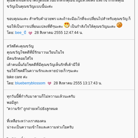
คุณพระจันทร์เขาคงรู้ตั้งแต่วันแรกที่รักคุณขวัญแล้วล่ะค่ะ และ เขาก็รักที่คุณ
ขวัญเป็นคุณขวัญแบบนี้น่ะค่ะ
ขอบคุณนะคะ สำหรับคำอวยพร และถ้าจะมีอะไรที่จะเปลี่ยนไปสำหรับคุณขวัญ ก็
ขอให้เป็นการเปลี่ยนแปลงที่ดีๆนะคะ
เป็นกำลังใจให้คุณขวัญนะคะ
ดย:
bee_บี
28 สิงหาคม 2555 12:47:44 น.
สวัสดีค่ะคุณขวัญ
คุณขวัญโชคดีที่มี่รักมาวนเวียนในใจ
มีคนรักคอยใส่ใจ
เค้าคนนั้นก้อโชคดีที่มีคุณขวัญเห็นรักที่เค้ามีให้
ขอให้โชคดีในความรักและหายป่วยเร็วๆนะคะ
take care ค่ะ
ดย:
blueberryblossom
28 สิงหาคม 2555 13:17:43 น.
ทุกวันนี้พี่ก๋ากับมาดามก็ไม่หวานแล้วนะครับ
พอมีลูก
"ความรัก" ถูกถ่ายเทไปยังลูกหมด
ที่เหลือระหว่างเราสองคน
น่าจะเป็นความเข้าใจและความห่วงใยครับ