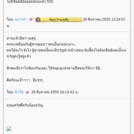
ไม่มีช้อตอี๋อ๋อออดอ้อนแล้ว 555
ดย:
กะว่าก๋า
28 สิงหาคม 2555 13:24:57
น.
อ่านแล้วมีความสุข..
คงจะเหมือนกับผู้ชายผมยาวคนนั้นแหละเนาะ..
่ต่อให้อะไร ยังไง ผู้ชายคนนั้นจะมีขวัญนำหน้าเสมอ อันนี้คงไม่ต้องยืนยันละมั้งงง
ขวัญคงรู้อยู่แล้ว
อีกสองปีเราไปช้อปกันเนอะ ให้หนุ่มอุบลฯตามถือของให้เรา อิอิ..
คิดถึงนะจ๊าาาา.. จุ๊บๆๆๆ..
ดย:
ป้าโซ
28 สิงหาคม 2555 16:14:42 น.
อรุณสวัสดิ์ครับน้องขวัญ