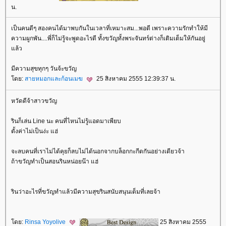
น.
เป็นคนดีๆ สองคนได้มาพบกันในเวลาที่เหมาะสม...พอดี เพราะความรักทำให้มี
ความผูกพัน....พี่ก็ไม่รู้จะพูดอะไรดี ทั้งขวัญทั้งพระจันทร์ต่างก็เติมเต็มให้กันอยู่
ล้ว
มีความสุขทุกๆ วันจ้ะขวัญ
ดย:
สายหมอกและก้อนเมฆ
25 สิงหาคม 2555 12:39:37 น.
หวัดดีจ้าสาวขวัญ
รินก็เล่น Line นะ คนที่ไหนไม่รู้แอดมาเพียบ
ตั้งค่าไม่เป็นง่ะ แฮ่
จะลบคนที่เราไม่ได้คุยก็ลบไม่ได้นอกจากบล็อกกะกีดกันอย่างเดียวจ้า
ถ้าขวัญทำเป็นสอนรินหน่อยน๊า แฮ่
รินว่าอะไรที่ขวัญทำแล้วมีความสุขรินสนับสนุนเต็มที่เลยจ้า
ดย:
Rinsa Yoyolive
25 สิงหาคม 2555