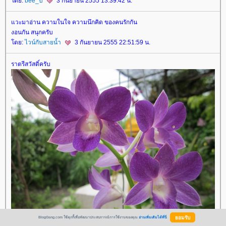
ดย:
bee_บี
3 กันยายน 2555 13:39:42 น.
วะมาอ่าน ความในใจ ความนึกคิด ของคนรักกัน
งอนกัน สนุกครับ
ดย:
ไวน์กับสายน้ำ
3 กันยายน 2555 22:51:59 น.
ราตรีสวัสดิ์ครับ
BlogGang.com ใช้คุกกี้เพื่อพัฒนาประสบการณ์การใช้งานของคุณ
อ่านเพิ่มเติมได้ที่นี่