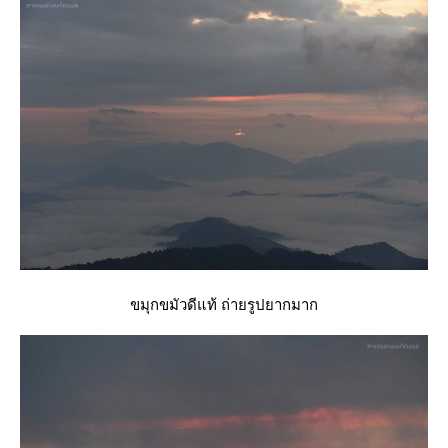
ขมุกขมัวดีแท้ ถ่ายรูปยากมาก