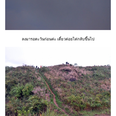
ลงมารอตะวันก่อนค่ะ เดี๋ยวค่อยไต่กลับขึ้นไป